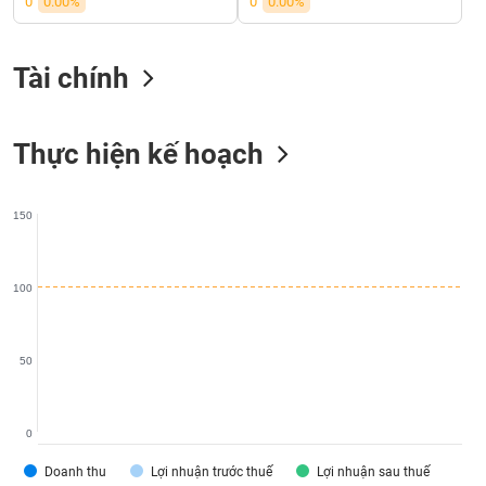
0
0.00%
0
0.00%
SÓC
SỨC
KHỎE
Tài chính
Thực hiện kế hoạch
TÀI
CHÍNH
150
100
CÔNG
NGHỆ
THÔNG
TIN
50
0
DỊCH
Doanh thu
Lợi nhuận trước thuế
Lợi nhuận sau thuế