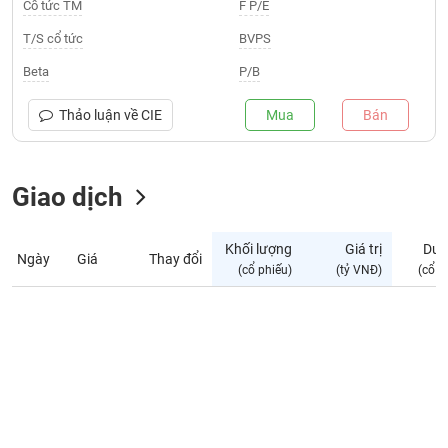
Giá
Cổ tức TM
F P/E
tích
Đặt
T/S cổ tức
BVPS
Biểu
lệnh
đồ
ĐÔNG
Beta
P/B
Nước
tài
DƯƠNG
ngoài
chính
Thảo luận về
CIE
Mua
Bán
Tự
TÀI
doanh
CHÍNH
Giao dịch
Ảnh
CÁ
hưởng
NHÂN
chỉ
Khối lượng
Giá trị
Dư 
số
Ngày
Giá
Thay đổi
(cổ phiếu)
(tỷ VNĐ)
(cổ p
Biến
PHÂN
động
TÍCH
cổ
VIETSTOCKFINANCE
phiếu
Giao
dịch
VĨ
nội
MÔ
bộ