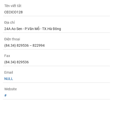
phân
Tên viết tắt
tích
(-)
CECICO128
Địa chỉ
Thuật
24A Ao Sen - P.Văn Mỗ - TX.Hà Đông
ngữ
(-)
Điện thoại
(84.34) 829536 – 822994
Dịch
vụ
Fax
(-)
(84.34) 829536
Email
Đào
NULL
tạo
Website
#
Sách
tài