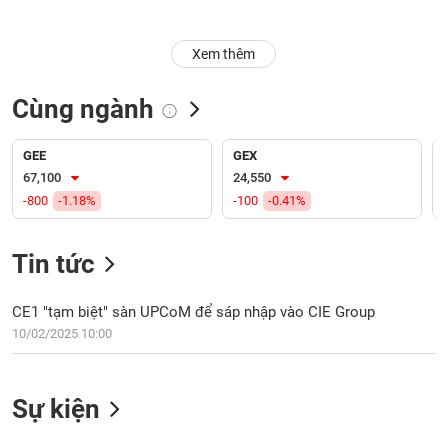
Trạng
Xem thêm
thái
NGÀNH
cổ
phiếu
Cùng ngành
Quy
DOANH
mô
GEE
GEX
NGHIỆP
thị
67,100
24,550
trường
-800
-1.18%
-100
-0.41%
Niêm
CỔ
yết
Tin tức
PHIẾU
Niêm
yết
CE1 "tạm biệt" sàn UPCoM để sáp nhập vào CIE Group
mới
10/02/2025 10:00
PHÁI
Niêm
SINH
yết
bổ
Sự kiện
sung
TRÁI