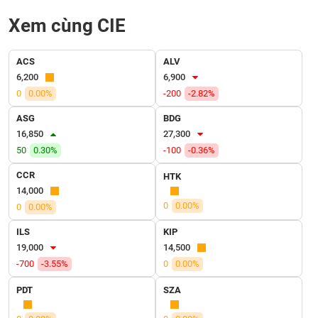
liệu
Xem cùng CIE
Tâm
lý
TIÊU
ACS
ALV
thị
DÙNG
6,200
6,900
trường
KHÔNG
0
0.00%
-200
-2.82%
THIẾT
ASG
BDG
YẾU
16,850
27,300
50
0.30%
-100
-0.36%
CCR
HTK
TIÊU
14,000
DÙNG
0
0.00%
0
0.00%
THIẾT
ILS
KIP
YẾU
19,000
14,500
-700
-3.55%
0
0.00%
PDT
SZA
CHĂM