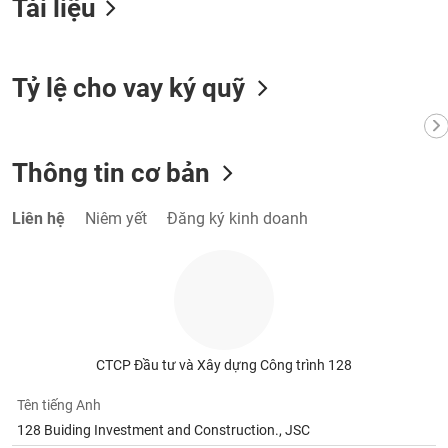
Tài liệu
Tất cả
Cổ phiếu
Chỉ số
Chứng chỉ quỹ
Chứng q
Lãnh
đạo
Tỷ lệ cho vay ký quỹ
(-)
Tất cả
Người nội bộ
Người liên quan
Cổ đông lớn
Thông tin cơ bản
Tin
tức
(-)
Liên hệ
Niêm yết
Đăng ký kinh doanh
Bài
viết
của
tác
giả
(-)
CTCP Đầu tư và Xây dựng Công trình 128
Tên tiếng Anh
Báo
128 Buiding Investment and Construction., JSC
cáo