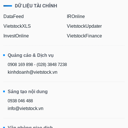
DỮ LIỆU TÀI CHÍNH
DataFeed
IROnline
VietstockXLS
VietstockUpdater
InvestOnline
VietstockFinance
Quảng cáo & Dịch vụ
0908 169 898 - (028) 3848 7238
kinhdoanh@vietstock.vn
Sáng tạo nội dung
0938 046 488
info@vietstock.vn
Văn phòng giao dịch