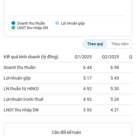
SÓC
SỨC
KHỎE
Doanh thu thuần
Lợi nhuận gộp
LNST thu nhập DN
Theo quý
Theo năm
TÀI
CHÍNH
Kết quả kinh doanh (tỷ đồng)
Q1/2025
Q2/2025
Q3
Doanh thu thuần
6.44
6.98
Lợi nhuận gộp
5.17
5.43
CÔNG
NGHỆ
LN thuần từ HĐKD
4.92
5.30
THÔNG
Lợi nhuận trước thuế
4.92
5.26
TIN
LNST thu nhập DN
3.93
4.21
DỊCH
Cân đối kế toán