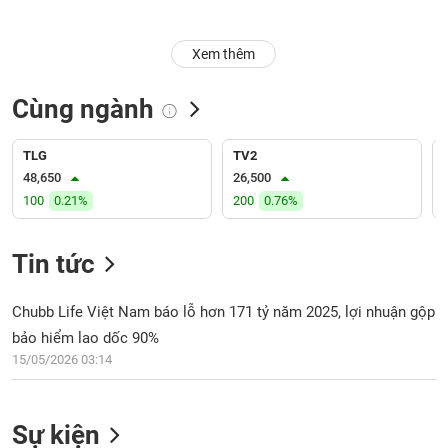
Trạng
Xem thêm
thái
NGÀNH
cổ
phiếu
Cùng ngành
Quy
DOANH
mô
TLG
TV2
NGHIỆP
thị
48,650
26,500
trường
100
0.21%
200
0.76%
Niêm
CỔ
yết
Tin tức
PHIẾU
Niêm
yết
Chubb Life Việt Nam báo lỗ hơn 171 tỷ năm 2025, lợi nhuận gộp
mới
bảo hiểm lao dốc 90%
PHÁI
Niêm
SINH
15/05/2026 03:14
yết
bổ
sung
Sự kiện
TRÁI