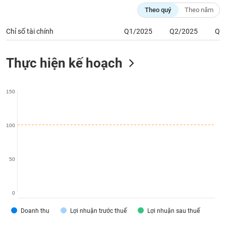
phân
Theo quý
Theo năm
tích
(-)
Chỉ số tài chính
Q1/2025
Q2/2025
Q3
Thuật
Thực hiện kế hoạch
ngữ
(-)
150
Dịch
vụ
(-)
100
Đào
tạo
50
0
Sách
Doanh thu
Lợi nhuận trước thuế
Lợi nhuận sau thuế
tài