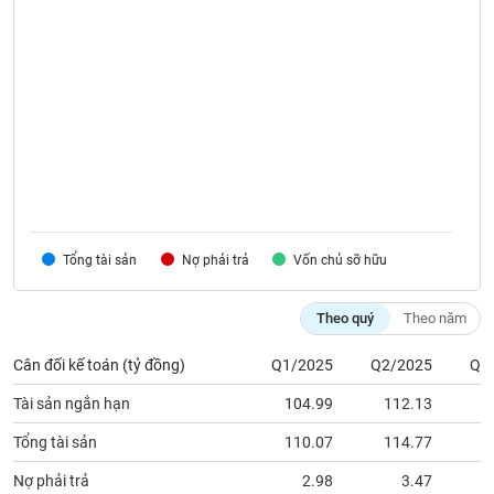
VỤ
TRUYỀN
THÔNG
TIỆN
ÍCH
Tổng tài sản
Nợ phải trả
Vốn chủ sỡ hữu
BẤT
Theo quý
Theo năm
ĐỘNG
SẢN
Cân đối kế toán (tỷ đồng)
Q1/2025
Q2/2025
Q3
Mã
Tài sản ngắn hạn
104.99
112.13
1
chứng
khoán
Tổng tài sản
110.07
114.77
1
(-)
Nợ phải trả
2.98
3.47