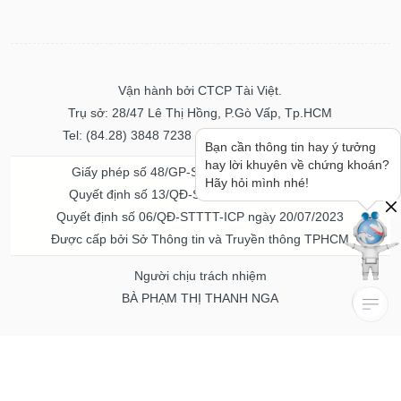
Vận hành bởi CTCP Tài Việt.
Trụ sở: 28/47 Lê Thị Hồng, P.Gò Vấp, Tp.HCM
Tel: (84.28) 3848 7238 - Fax: (84.28) 3848 7237
Bạn cần thông tin hay ý tưởng
hay lời khuyên về chứng khoán?
Giấy phép số 48/GP-STTTT ngày 04/11/2016
Hãy hỏi mình nhé!
Quyết định số 13/QĐ-STTTT ngày 02/11/2017
Quyết định số 06/QĐ-STTTT-ICP ngày 20/07/2023
Được cấp bởi Sở Thông tin và Truyền thông TPHCM
Người chịu trách nhiệm
BÀ PHẠM THỊ THANH NGA
Về chúng tôi
Quảng cáo & Dịch vụ
© Bản quyền thuộc về Vietstock