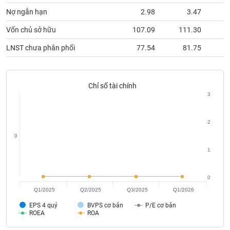
Tất cả
Cổ phiếu
Chỉ số
Chứng chỉ quỹ
Chứng q
Nợ ngắn hạn
2.98
3.47
Lãnh
Vốn chủ sở hữu
107.09
111.30
1
đạo
(-)
LNST chưa phân phối
77.54
81.75
Tất cả
Người nội bộ
Người liên quan
Cổ đông lớn
Chỉ số tài chính
Tin
3
tức
(-)
2
0
Bài
1
viết
của
tác
giả
0
(-)
Q1/2025
Q2/2025
Q3/2025
Q1/2026
EPS 4 quý
BVPS cơ bản
P/E cơ bản
ROEA
ROA
Báo
cáo