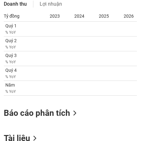
chính
Doanh thu
Lợi nhuận
Tỷ đồng
2023
2024
2025
2026
Quý 1
Công
% YoY
cụ
Quý 2
đầu
% YoY
tư
Quý 3
% YoY
Quý 4
% YoY
Truyền
Năm
thông
% YoY
tài
chính
Báo cáo phân tích
Dữ
liệu
Tài liệu