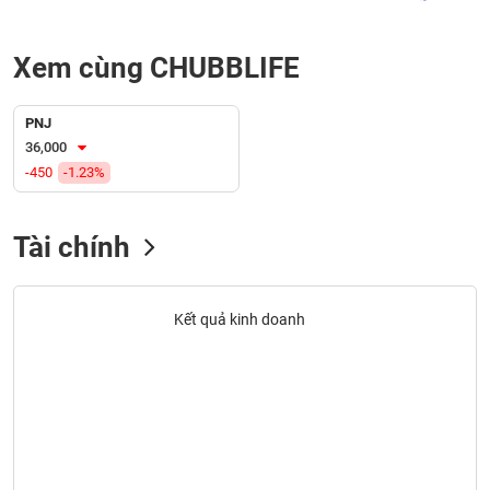
liệu
Xem cùng CHUBBLIFE
Tâm
lý
TIÊU
thị
DÙNG
PNJ
trường
KHÔNG
36,000
THIẾT
-450
-1.23%
YẾU
Tài chính
TIÊU
DÙNG
Kết quả kinh doanh
THIẾT
YẾU
CHĂM