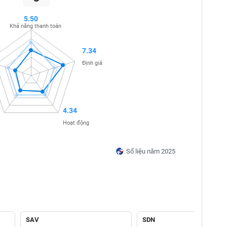
5.50
Khả năng thanh toán
7.34
Định giá
4.34
Hoạt động
Số liệu năm 2025
SAV
SDN