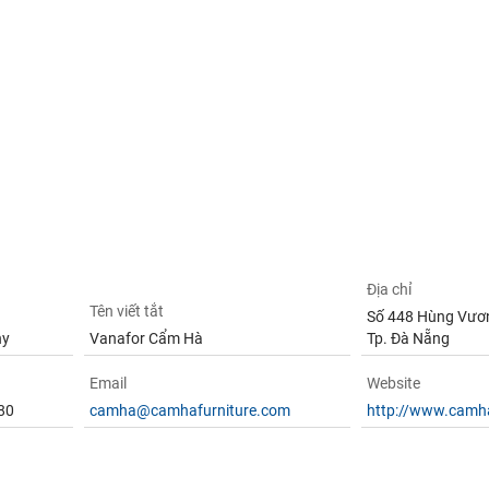
Địa chỉ
Tên viết tắt
Số 448 Hùng Vương
ny
Vanafor Cẩm Hà
Tp. Đà Nẵng
Email
Website
80
camha@camhafurniture.com
http://www.camh