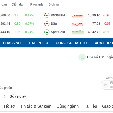
khoán
Diễn đàn
IR Awards
Dịch vụ
,768.06
3.28
0.19%
VN30F1M
1,890.10
-5.90
293.44
0.80
0.27%
Dầu
77.08
-0.97
o
Tin tức
Báo cáo phân tích
Thuật ngữ
Dịch vụ
443.10
1.05
0.24%
Spot Gold
4,342.41
78.93
PHÁI SINH
TRÁI PHIẾU
CÔNG CỤ ĐẦU TƯ
XUẤT DỮ 
Chỉ số PMI ngành sả
Xem 
P
húc phiên
u
Gỗ và giấy
Hồ sơ
Tin tức & Sự kiện
Cùng ngành
Tài liệu
Giao 