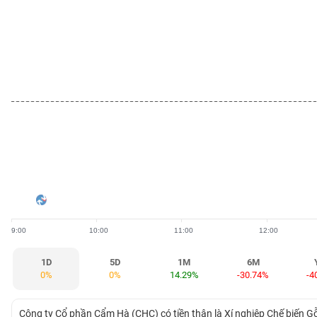
BẤT
ĐỘNG
SẢN
TÀI
CHÍNH
HÀNG
HÓA
9:00
10:00
11:00
12:00
KINH
TẾ
1D
5D
1M
6M
0%
0%
14.29%
-30.74%
-4
THẾ
Công ty Cổ phần Cẩm Hà (CHC) có tiền thân là Xí nghiệp Chế biến 