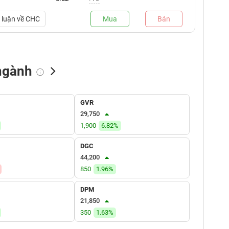
luận về
CHC
Mua
Bán
ngành
NN bán
Tự doanh mua
Tự doanh bán
GVR
(tỷ VNĐ)
(tỷ VNĐ)
(tỷ VNĐ)
29,750
0.00
0.00
1,900
6.82%
0.00
0.00
0.00
0.00
DGC
44,200
0.00
0.00
0.00
850
1.96%
0.00
0.00
0.00
DPM
0.00
0.00
0.00
21,850
350
1.63%