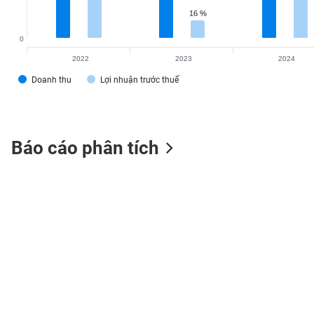
16 %
16 %
0
2022
2023
2024
TIÊU
DÙNG
Doanh thu
Lợi nhuận trước thuế
KHÔNG
THIẾT
YẾU
Báo cáo phân tích
TIÊU
DÙNG
THIẾT
YẾU
CHĂM