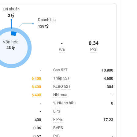
Lợi nhuận
2 tỷ
Doanh thu
128 tỷ
Vốn hóa
-
0.34
43 tỷ
P/E
P/S
Cao 52T
-
10,800
Thấp 52T
6,400
4,600
KLBQ 52T
6,400
304
NN mua
6,400
-
% NN sở hữu
-
0
EPS
-
F P/E
400
17.23
BVPS
0.06
P/B
0.52
-