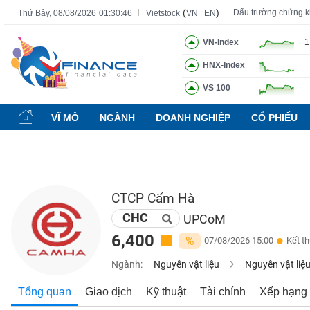
(
)
Đấu trường chứng 
Thứ Bảy, 08/08/2026
01:30:47
Vietstock
VN
|
EN
VN-Index
1
HNX-Index
Tất cả
Tính năng
Ngành
Mã chứng khoán
Lãnh đạ
VS 100
Tính
năng
VĨ MÔ
NGÀNH
DOANH NGHIỆP
CỔ PHIẾU
(-)
VIETSTOCK
CTCP Cẩm Hà
CHC
CHỨNG
UPCoM
KHOÁN
6,400
%
07/08/2026 15:00
Kết t
Ngành:
Nguyên vật liệu
Nguyên vật liệ
DOANH
Tổng quan
Giao dịch
Kỹ thuật
Tài chính
Xếp hạng
NGHIỆP