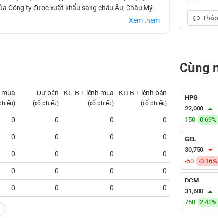
 của Công ty được xuất khẩu sang châu Âu, Châu Mỹ.
Thảo 
Xem thêm
Cùng 
 mua
Dư bán
KLTB 1 lệnh mua
KLTB 1 lệnh bán
NN mua
HPG
phiếu)
(cổ phiếu)
(cổ phiếu)
(cổ phiếu)
(tỷ VNĐ)
22,000
0
0
0
0
150
0.00
0.69%
0
0
0
0
0.00
GEL
30,750
0
0
0
0
0.00
-50
-0.16%
0
0
0
0
0.00
DCM
0
0
0
0
0.00
31,600
750
2.43%