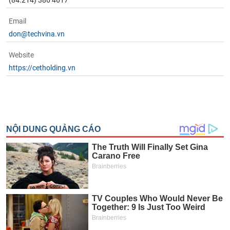
(84.214) 386 4617
Email
don@techvina.vn
Website
https://cetholding.vn