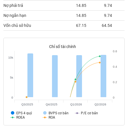
chính
Nợ phải trả
14.85
9.74
Nợ ngắn hạn
14.85
9.74
Vốn chủ sở hữu
67.15
64.54
Công
cụ
đầu
tư
Chỉ số tài chính
0.6
10k
0.4
Truyền
5k
thông
0.2
tài
chính
0
0
Q3/2025
Q4/2025
Q1/2026
Q2/2026
EPS 4 quý
BVPS cơ bản
P/E cơ bản
Dữ
ROEA
ROA
liệu