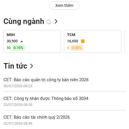
PHIẾU
Hủy
Xem thêm
niêm
yết
Cùng ngành
Theo
CÔNG
dõi
CỤ
đặc
MSH
TCM
ĐẦU
biệt
30,900
16,650
TƯ
50
0.16%
0
0.00%
Không
được
ký
Tin tức
XUẤT
quỹ
DỮ
LIỆU
Danh
CET: Báo cáo quản trị công ty bán niên 2026
mục
30/07/2026 08:23
ETF
TIN
CET: Công ty nhận được Thông báo số 3034
Cổ
MỚI
23/07/2026 08:59
phiếu
chi
Ngành
CET: Báo cáo tài chính quý 2/2026
tiết
(-)
22/07/2026 08:49