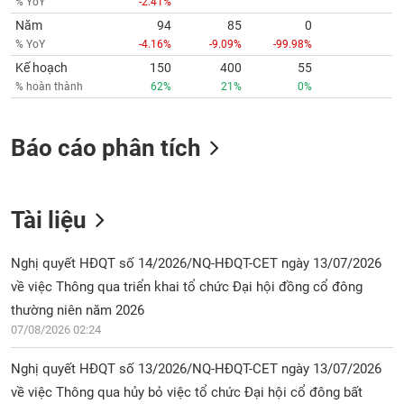
% YoY
-2.41%
Năm
94
85
0
% YoY
-4.16%
-9.09%
-99.98%
Kế hoạch
150
400
55
% hoàn thành
62%
21%
0%
Báo cáo phân tích
Tài liệu
Nghị quyết HĐQT số 14/2026/NQ-HĐQT-CET ngày 13/07/2026
về việc Thông qua triển khai tổ chức Đại hội đồng cổ đông
thường niên năm 2026
07/08/2026 02:24
Nghị quyết HĐQT số 13/2026/NQ-HĐQT-CET ngày 13/07/2026
về việc Thông qua hủy bỏ việc tổ chức Đại hội cổ đông bất