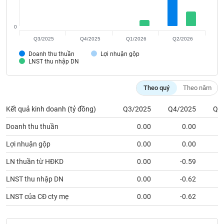
Tất cả
Cổ phiếu
Chỉ số
Chứng chỉ quỹ
Chứng q
0
Lãnh
đạo
Q3/2025
Q4/2025
Q1/2026
Q2/2026
(-)
Doanh thu thuần
Lợi nhuận gộp
LNST thu nhập DN
Tất cả
Người nội bộ
Người liên quan
Cổ đông lớn
Theo quý
Theo năm
Tin
tức
(-)
Kết quả kinh doanh (tỷ đồng)
Q3/2025
Q4/2025
Q1
Doanh thu thuần
0.00
0.00
Bài
Lợi nhuận gộp
0.00
0.00
viết
của
LN thuần từ HĐKD
0.00
-0.59
tác
giả
LNST thu nhập DN
0.00
-0.62
(-)
LNST của CĐ cty mẹ
0.00
-0.62
Báo
cáo