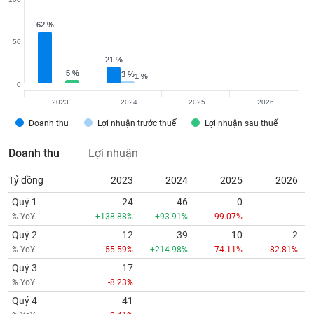
62 %
62 %
50
21 %
21 %
5 %
5 %
3 %
3 %
1 %
1 %
0
2023
2024
2025
2026
Doanh thu
Lợi nhuận trước thuế
Lợi nhuận sau thuế
Doanh thu
Lợi nhuận
Tỷ đồng
2023
2024
2025
2026
Quý 1
24
46
0
% YoY
+138.88%
+93.91%
-99.07%
Quý 2
12
39
10
2
% YoY
-55.59%
+214.98%
-74.11%
-82.81%
Quý 3
17
% YoY
-8.23%
Quý 4
41