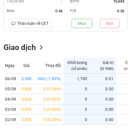
T/S cổ tức
BVPS
-
10,694
Trạng
Beta
P/B
0.46
0.36
thái
NGÀNH
cổ
Thảo luận về
CET
Mua
Bán
phiếu
Quy
Giao dịch
DOANH
mô
NGHIỆP
thị
trường
Khối lượng
Giá trị
Dư
Ngày
Giá
Thay đổi
Niêm
(cổ phiếu)
(tỷ VNĐ)
(cổ 
CỔ
yết
PHIẾU
06/08
3,500
-300 (-7.89%)
1,700
0.01
Niêm
05/08
yết
3,800
0 (0.00%)
0
0.00
mới
PHÁI
04/08
3,800
0 (0.00%)
0
0.00
Niêm
SINH
03/08
3,800
0 (0.00%)
0
0.00
yết
bổ
02/08
3,800
0 (0.00%)
0
0.00
sung
TRÁI