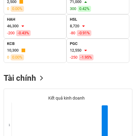
2,500
71,000
VỤ
TRUYỀN
0
0.00%
300
0.42%
THÔNG
HAH
HSL
46,300
8,720
-200
-0.43%
-80
-0.91%
KCB
PGC
TIỆN
10,300
12,550
ÍCH
0
0.00%
-250
-1.95%
Tài chính
BẤT
ĐỘNG
SẢN
Kết quả kinh doanh
Mã
chứng
khoán
(-)
1