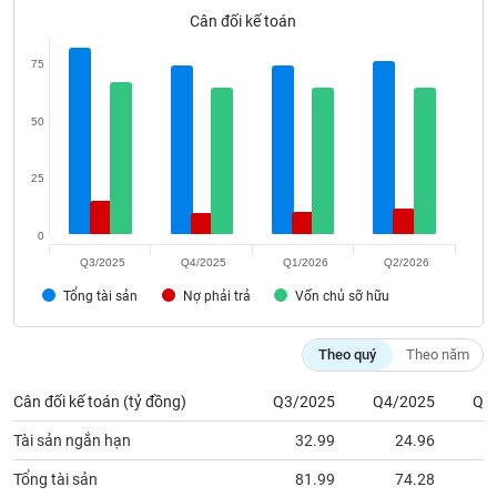
phân
Cân đối kế toán
tích
(-)
75
Thuật
50
ngữ
(-)
25
Dịch
vụ
0
(-)
Q3/2025
Q4/2025
Q1/2026
Q2/2026
Tổng tài sản
Nợ phải trả
Vốn chủ sỡ hữu
Đào
tạo
Theo quý
Theo năm
Cân đối kế toán (tỷ đồng)
Q3/2025
Q4/2025
Q1
Tài sản ngắn hạn
32.99
24.96
Sách
tài
Tổng tài sản
81.99
74.28