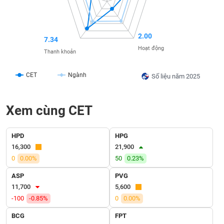
SÓC
SỨC
KHỎE
2.00
7.34
Hoạt động
Thanh khoản
TÀI
CET
Ngành
Số liệu năm 2025
CHÍNH
Xem cùng CET
CÔNG
HPD
HPG
NGHỆ
16,300
21,900
THÔNG
0
0.00%
50
0.23%
TIN
ASP
PVG
11,700
5,600
-100
-0.85%
0
0.00%
BCG
FPT
DỊCH