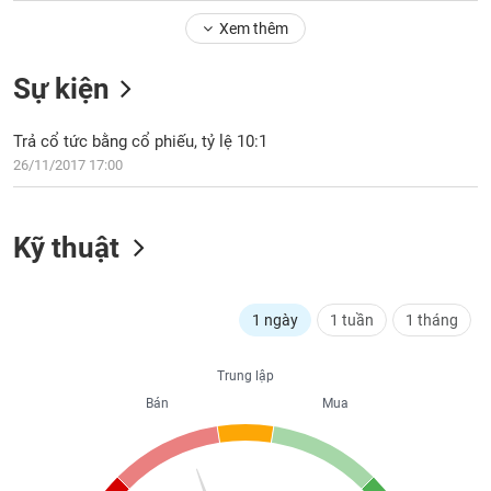
Tổng
VS-
quan
Xem thêm
SECTOR
Giao
Sự kiện
dịch
Tài
Trả cổ tức bằng cổ phiếu, tỷ lệ 10:1
chính
NĂNG
26/11/2017 17:00
Phân
LƯỢNG
tích
kỹ
Kỹ thuật
thuật
Hồ
NGUYÊN
sơ
VẬT
1 ngày
1 tuần
1 tháng
doanh
LIỆU
nghiệp
Trung lập
Tin
Bán
Mua
tức
sự
CÔNG
kiện
NGHIỆP
Tài