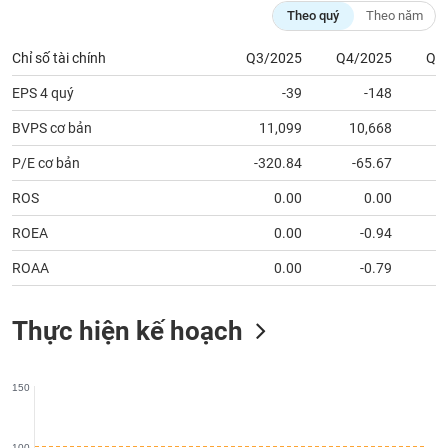
tài
Theo quý
Theo năm
chính
Chỉ số tài chính
Q3/2025
Q4/2025
Q1
EPS 4 quý
-39
-148
BVPS cơ bản
11,099
10,668
1
P/E cơ bản
-320.84
-65.67
ROS
0.00
0.00
ROEA
0.00
-0.94
ROAA
0.00
-0.79
Thực hiện kế hoạch
150
100