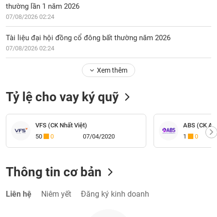
thường lần 1 năm 2026
07/08/2026 02:24
Tài liệu đại hội đồng cổ đông bất thường năm 2026
07/08/2026 02:24
Xem thêm
Tỷ lệ cho vay ký quỹ
VFS (CK Nhất Việt)
ABS (CK An 
50
0
07/04/2020
1
0
Thông tin cơ bản
Liên hệ
Niêm yết
Đăng ký kinh doanh