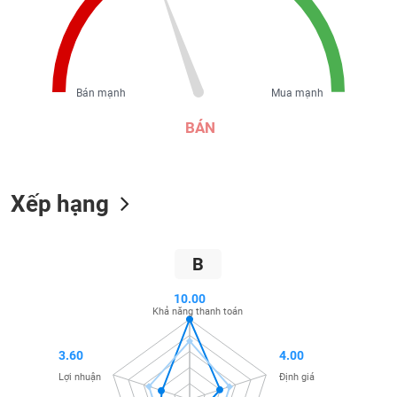
liệu
Tâm
lý
TIÊU
thị
DÙNG
Bán mạnh
Mua mạnh
trường
KHÔNG
BÁN
THIẾT
YẾU
Xếp hạng
TIÊU
DÙNG
B
THIẾT
YẾU
10.00
Khả năng thanh toán
3.60
4.00
Lợi nhuận
Định giá
CHĂM