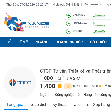
(
)
Đấu trường chứng 
Thứ Sáu, 07/08/2026
12:27:18
Vietstock
VN
|
EN
VN-Index
1
HNX-Index
Tất cả
Tính năng
Ngành
Mã chứng khoán
Lãnh đạ
VS 100
Tính
năng
VĨ MÔ
NGÀNH
DOANH NGHIỆP
CỔ PHIẾU
(-)
VIETSTOCK
CTCP Tư vấn Thiết kế và Phát triển
CDO
CHỨNG
UPCoM
KHOÁN
1,400
%
07/08/2026 15:00
Kết t
Ngành:
Công nghiệp
Hàng hóa công n
DOANH
Tổng quan
Giao dịch
Kỹ thuật
Tài chính
Xếp hạng
NGHIỆP