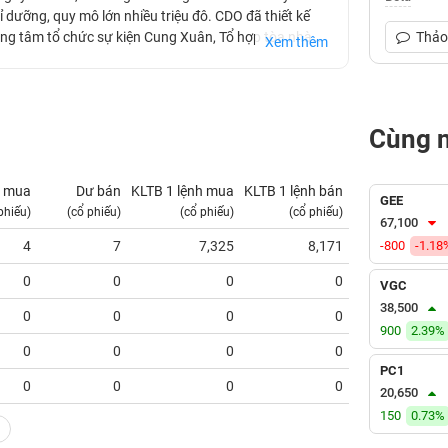
ỉ dưỡng, quy mô lớn nhiều triệu đô. CDO đã thiết kế
rung tâm tổ chức sự kiện Cung Xuân, Tổ hợp tòa nhà
Thảo 
Xem thêm
Cùng 
 mua
Dư bán
KLTB 1 lệnh mua
KLTB 1 lệnh bán
NN mua
GEE
phiếu)
(cổ phiếu)
(cổ phiếu)
(cổ phiếu)
(tỷ VNĐ)
67,100
4
7
7,325
8,171
-800
0.00
-1.18
0
0
0
0
0.00
VGC
38,500
0
0
0
0
0.00
900
2.39%
0
0
0
0
0.00
PC1
0
0
0
0
0.00
20,650
150
0.73%