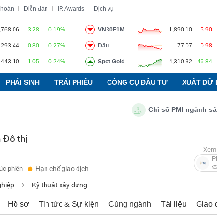
khoán
Diễn đàn
IR Awards
Dịch vụ
,768.06
3.28
0.19%
VN30F1M
1,890.10
-5.90
293.44
0.80
0.27%
Dầu
77.07
-0.98
o
Tin tức
Báo cáo phân tích
Thuật ngữ
Dịch vụ
443.10
1.05
0.24%
Spot Gold
4,310.32
46.84
PHÁI SINH
TRÁI PHIẾU
CÔNG CỤ ĐẦU TƯ
XUẤT DỮ 
Chỉ số PMI ngành sản xuất
 Đô thị
Xem 
P
húc phiên
Hạn chế giao dịch
ghiệp
Kỹ thuật xây dựng
Hồ sơ
Tin tức & Sự kiện
Cùng ngành
Tài liệu
Giao 