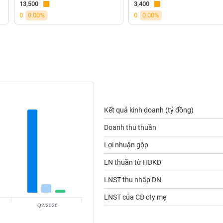
13,500
3,400
0
0.00%
0
0.00%
Kết quả kinh doanh (tỷ đồng)
Doanh thu thuần
Lợi nhuận gộp
LN thuần từ HĐKD
LNST thu nhập DN
LNST của CĐ cty mẹ
Q2/2026