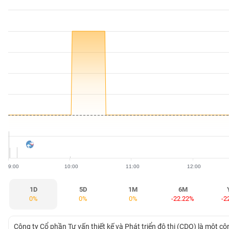
BẤT
ĐỘNG
SẢN
TÀI
CHÍNH
HÀNG
HÓA
9:00
10:00
11:00
12:00
KINH
TẾ
1D
5D
1M
6M
0%
0%
0%
-22.22%
-2
THẾ
Công ty Cổ phần Tư vấn thiết kế và Phát triển đô thị (CDO) là một côn