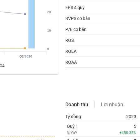
EPS 4 quý
20
BVPS cơ bản
P/E cơ bản
10
ROS
0
ROEA
Q2/2026
ROAA
ROA
Doanh thu
Lợi nhuận
Tỷ đồng
2023
Quý 1
5
% YoY
+458.35%