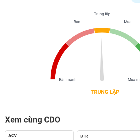
PHIẾU
Trung lập
Bán
Mua
CÔNG
CỤ
ĐẦU
TƯ
XUẤT
DỮ
Bán mạnh
Mua m
LIỆU
TRUNG LẬP
TIN
MỚI
Xem cùng CDO
Ngành
(-)
ACV
BTR