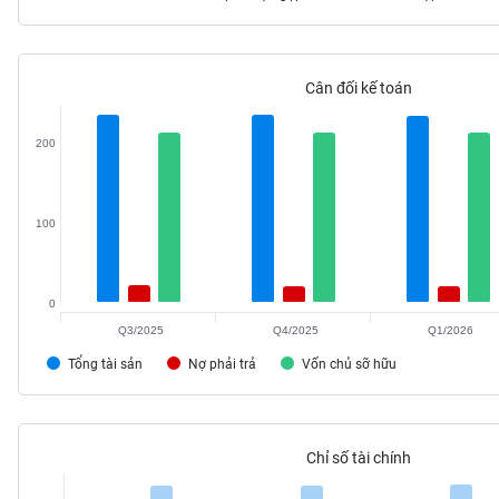
Cân đối kế toán
TIÊU
DÙNG
200
KHÔNG
THIẾT
YẾU
100
0
TIÊU
DÙNG
Q3/2025
Q4/2025
Q1/2026
THIẾT
Tổng tài sản
Nợ phải trả
Vốn chủ sỡ hữu
YẾU
Chỉ số tài chính
CHĂM