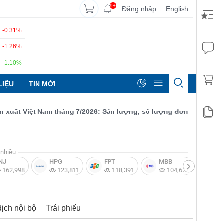
9+
Đăng nhập
English
|
-0.31%
-1.26%
1.10%
LIỆU
TIN MỚI
 Việt Nam tháng 7/2026: Sản lượng, số lượng đơn đặt hàng mới v
nhiều
NJ
HPG
FPT
MBB
V
162,998
123,811
118,391
104,672
dịch nội bộ
Trái phiếu