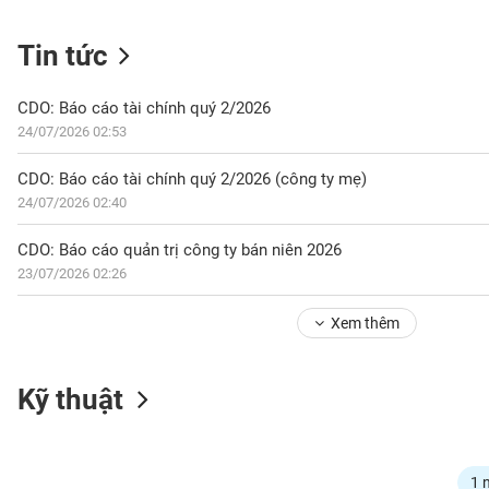
Tin tức
NGÀNH
CDO: Báo cáo tài chính quý 2/2026
24/07/2026 02:53
DOANH
CDO: Báo cáo tài chính quý 2/2026 (công ty mẹ)
NGHIỆP
24/07/2026 02:40
CDO: Báo cáo quản trị công ty bán niên 2026
23/07/2026 02:26
CỔ
PHIẾU
Xem thêm
PHÁI
Kỹ thuật
SINH
TRÁI
1 