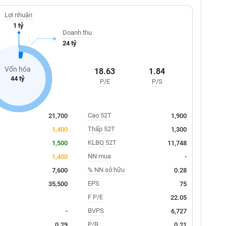
Lợi nhuận
1 tỷ
Doanh thu
24 tỷ
Vốn hóa
18.63
1.84
44 tỷ
P/E
P/S
Cao 52T
21,700
1,900
Thấp 52T
1,400
1,300
KLBQ 52T
1,500
11,748
NN mua
1,400
-
% NN sở hữu
7,600
0.28
EPS
35,500
75
F P/E
22.05
BVPS
-
6,727
P/B
0.29
0.21