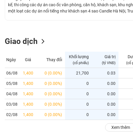
GIỚI
kế, thi công các dự án cao ốc văn phòng, căn hộ, khách sạn, khu ngh
một loạt các dự án nổi tiếng như khách sạn 4 sao Candle Hà Nội, T
văn phòng CDC, khách sạn Phoenix Mỹ Đình...
ĐÔNG
DƯƠNG
Giao dịch
TÀI
CHÍNH
Khối lượng
Giá trị
Dư
Ngày
Giá
Thay đổi
CÁ
(cổ phiếu)
(tỷ VNĐ)
(cổ 
NHÂN
06/08
1,400
0 (0.00%)
21,700
0.03
05/08
1,400
0 (0.00%)
0
0.00
PHÂN
TÍCH
04/08
1,400
0 (0.00%)
0
0.00
VIETSTOCKFINANCE
03/08
1,400
0 (0.00%)
0
0.00
02/08
1,400
0 (0.00%)
0
0.00
VĨ
Xem thêm
MÔ