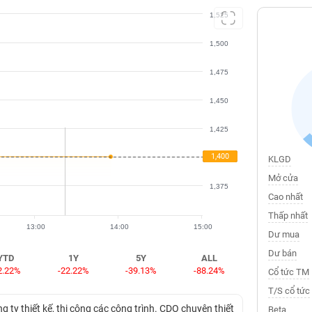
1,525
1,500
1,475
1,450
1,425
1,400
1,400
1,400
KLGD
Mở cửa
1,375
Cao nhất
Thấp nhất
13:00
14:00
15:00
Dư mua
Dư bán
YTD
1Y
5Y
ALL
2.22%
-22.22%
-39.13%
-88.24%
Cổ tức TM
T/S cổ tức
g ty thiết kế, thi công các công trình. CDO chuyên thiết
Beta