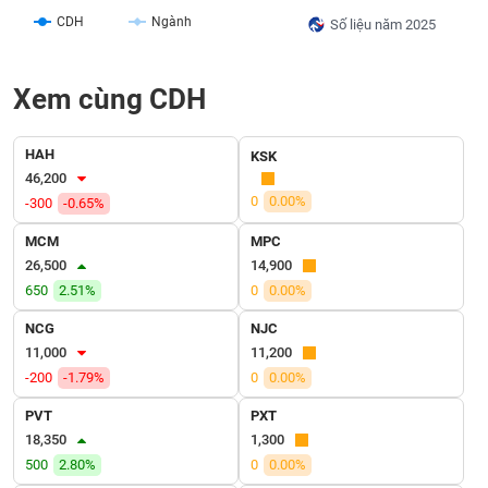
SÓC
CDH
Ngành
Số liệu năm 2025
SỨC
KHỎE
Xem cùng CDH
HAH
KSK
TÀI
46,200
CHÍNH
0
0.00%
-300
-0.65%
MCM
MPC
26,500
14,900
650
2.51%
0
0.00%
CÔNG
NGHỆ
NCG
NJC
THÔNG
11,000
11,200
TIN
-200
-1.79%
0
0.00%
PVT
PXT
18,350
1,300
500
2.80%
0
0.00%
DỊCH