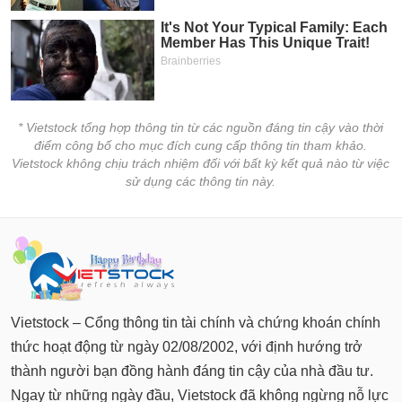
* Vietstock tổng hợp thông tin từ các nguồn đáng tin cậy vào thời
điểm công bố cho mục đích cung cấp thông tin tham khảo.
Vietstock không chịu trách nhiệm đối với bất kỳ kết quả nào từ việc
sử dụng các thông tin này.
Vietstock – Cổng thông tin tài chính và chứng khoán chính
thức hoạt động từ ngày 02/08/2002, với định hướng trở
thành người bạn đồng hành đáng tin cậy của nhà đầu tư.
Ngay từ những ngày đầu, Vietstock đã không ngừng nỗ lực