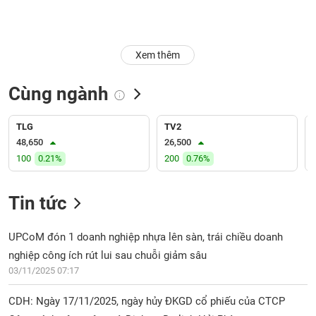
Trạng
thái
NGÀNH
cổ
Xem thêm
phiếu
Cùng ngành
Quy
DOANH
mô
NGHIỆP
thị
TLG
TV2
trường
48,650
26,500
100
0.21%
200
0.76%
Niêm
CỔ
yết
PHIẾU
Tin tức
Niêm
yết
mới
UPCoM đón 1 doanh nghiệp nhựa lên sàn, trái chiều doanh
PHÁI
Niêm
SINH
nghiệp công ích rút lui sau chuỗi giảm sâu
yết
03/11/2025 07:17
bổ
sung
CDH: Ngày 17/11/2025, ngày hủy ĐKGD cổ phiếu của CTCP
TRÁI