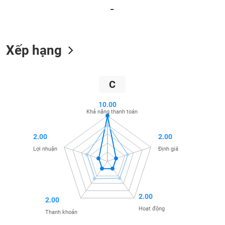
_
liệu
Tâm
lý
TIÊU
Xếp hạng
thị
DÙNG
trường
KHÔNG
THIẾT
C
YẾU
10.00
Khả năng thanh toán
TIÊU
2.00
2.00
DÙNG
Lợi nhuận
Định giá
THIẾT
YẾU
2.00
2.00
Hoạt động
Thanh khoản
CHĂM