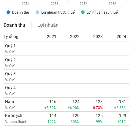
Tất cả
Cổ phiếu
Chỉ số
Chứng chỉ quỹ
Chứng q
2021
2022
2023
2024
Doanh thu
Lợi nhuận trước thuế
Lợi nhuận sau thuế
Lãnh
đạo
Doanh thu
Lợi nhuận
(-)
Tỷ đồng
2021
2022
2023
2024
Tất cả
Người nội bộ
Người liên quan
Cổ đông lớn
Quý 1
% YoY
Tin
tức
Quý 2
(-)
% YoY
Quý 3
% YoY
Bài
viết
Quý 4
của
% YoY
tác
Năm
116
124
123
131
giả
(-)
% YoY
+5.82%
+6.96%
-0.73%
+5.88%
Kế hoạch
114
120
125
129
% hoàn thành
102%
103%
99%
101%
Báo
cáo