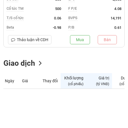
Giá
tích
Cổ tức TM
F P/E
500
4.08
Đặt
Biểu
lệnh
T/S cổ tức
BVPS
0.06
14,191
đồ
ĐÔNG
Nước
tài
DƯƠNG
Beta
P/B
-0.98
0.61
ngoài
chính
Tự
Thảo luận về
CDH
Mua
Bán
TÀI
doanh
CHÍNH
Ảnh
CÁ
hưởng
Giao dịch
NHÂN
chỉ
số
Khối lượng
Giá trị
Dư 
Ngày
Giá
Thay đổi
Biến
PHÂN
(cổ phiếu)
(tỷ VNĐ)
(cổ p
động
TÍCH
cổ
VIETSTOCKFINANCE
phiếu
Giao
dịch
VĨ
nội
MÔ
bộ