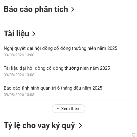
phân
Báo cáo phân tích
tích
(-)
Thuật
Tài liệu
ngữ
(-)
Nghị quyết đại hội đồng cổ đông thường niên năm 2025
09/08/2026 13:08
Dịch
vụ
Tài liệu đại hội đồng cổ đông thường niên năm 2025
(-)
09/08/2026 13:08
Báo cáo tình hình quản trị 6 tháng đầu năm 2025
Đào
09/08/2026 13:08
tạo
Xem thêm
Tỷ lệ cho vay ký quỹ
Sách
tài