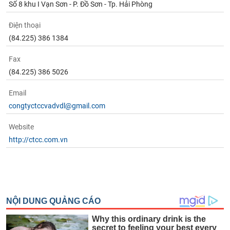
tài
Số 8 khu I Vạn Sơn - P. Đồ Sơn - Tp. Hải Phòng
chính
Điện thoại
(84.225) 386 1384
Fax
(84.225) 386 5026
Email
congtyctccvadvdl@gmail.com
Website
http://ctcc.com.vn