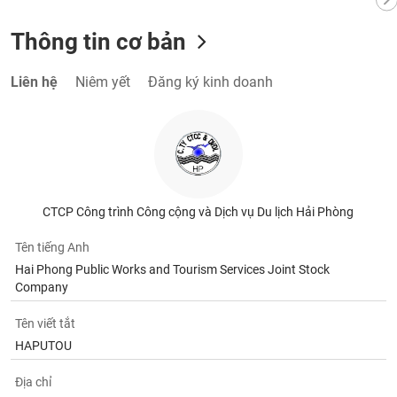
chính
Thông tin cơ bản
Liên hệ
Niêm yết
Đăng ký kinh doanh
Công
cụ
đầu
tư
CTCP Công trình Công cộng và Dịch vụ Du lịch Hải Phòng
Truyền
thông
Tên tiếng Anh
tài
Hai Phong Public Works and Tourism Services Joint Stock
chính
Company
Tên viết tắt
HAPUTOU
Dữ
liệu
Địa chỉ