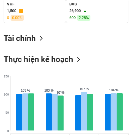
VỤ
VHF
BVS
TRUYỀN
1,500
26,900
THÔNG
0
0.00%
600
2.28%
Tài chính
TIỆN
ÍCH
Thực hiện kế hoạch
150
BẤT
ĐỘNG
107 %
107 %
104 %
104 %
103 %
103 %
103 %
103 %
97 %
97 %
SẢN
100
Mã
50
chứng
khoán
(-)
0