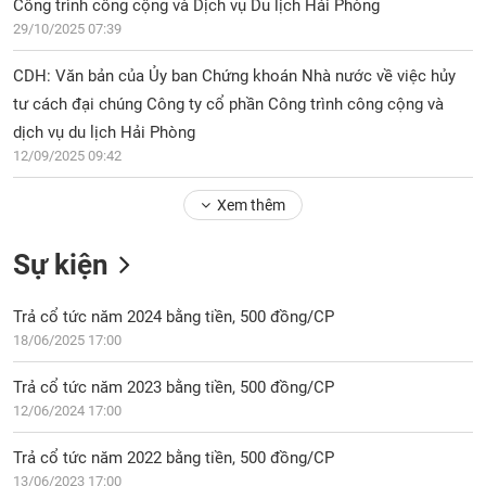
PHIẾU
Công trình công cộng và Dịch vụ Du lịch Hải Phòng
Hủy
niêm
29/10/2025 07:39
yết
CDH: Văn bản của Ủy ban Chứng khoán Nhà nước về việc hủy
Theo
CÔNG
tư cách đại chúng Công ty cổ phần Công trình công cộng và
dõi
CỤ
đặc
dịch vụ du lịch Hải Phòng
ĐẦU
biệt
12/09/2025 09:42
TƯ
Không
Xem thêm
được
ký
XUẤT
quỹ
Sự kiện
DỮ
LIỆU
Danh
mục
Trả cổ tức năm 2024 bằng tiền, 500 đồng/CP
ETF
18/06/2025 17:00
TIN
Cổ
MỚI
Trả cổ tức năm 2023 bằng tiền, 500 đồng/CP
phiếu
12/06/2024 17:00
chi
Ngành
tiết
(-)
Trả cổ tức năm 2022 bằng tiền, 500 đồng/CP
13/06/2023 17:00