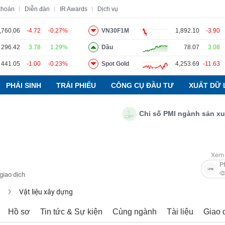
khoán
Diễn đàn
IR Awards
Dịch vụ
,760.06
-4.72
-0.27%
VN30F1M
1,892.10
-3.90
296.42
3.78
1.29%
Dầu
78.07
3.08
o
Tin tức
Báo cáo phân tích
Thuật ngữ
Dịch vụ
441.05
-1.00
-0.23%
Spot Gold
4,253.69
-11.63
PHÁI SINH
TRÁI PHIẾU
CÔNG CỤ ĐẦU TƯ
XUẤT DỮ 
Chỉ số PMI ngành sản xuất Việ
Xem 
P
giao dịch
u
Vật liệu xây dựng
Hồ sơ
Tin tức & Sự kiện
Cùng ngành
Tài liệu
Giao 