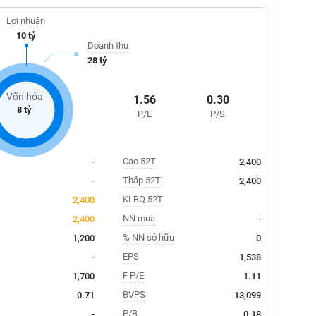
Lợi nhuận
10 tỷ
Doanh thu
28 tỷ
Vốn hóa
1.56
0.30
8 tỷ
P/E
P/S
Cao 52T
-
2,400
Thấp 52T
-
2,400
KLBQ 52T
2,400
NN mua
2,400
-
% NN sở hữu
1,200
0
EPS
-
1,538
F P/E
1,700
1.11
BVPS
0.71
13,099
P/B
-
0.18