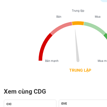
PHIẾU
Trung lập
Bán
Mua
CÔNG
CỤ
ĐẦU
TƯ
XUẤT
DỮ
Bán mạnh
Mua m
LIỆU
TRUNG LẬP
TIN
MỚI
Xem cùng CDG
Ngành
(-)
EVE
CIC