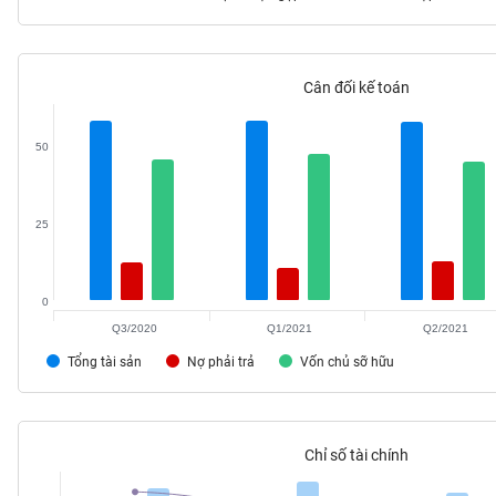
Cân đối kế toán
TIÊU
DÙNG
KHÔNG
50
THIẾT
YẾU
25
0
TIÊU
DÙNG
Q3/2020
Q1/2021
Q2/2021
THIẾT
Tổng tài sản
Nợ phải trả
Vốn chủ sỡ hữu
YẾU
Chỉ số tài chính
CHĂM