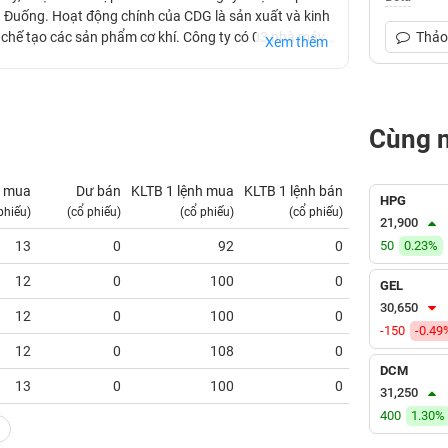
 Đuống. Hoạt động chính của CDG là sản xuất và kinh
ng chế tạo các sản phẩm cơ khí. Công ty có 03 nhà máy
Thảo 
Xem thêm
 CDG hiện phát triển được hệ thống cửa hàng đại lý
 và Bắc Kan.
Cùng 
 mua
Dư bán
KLTB 1 lệnh mua
KLTB 1 lệnh bán
NN mua
HPG
phiếu)
(cổ phiếu)
(cổ phiếu)
(cổ phiếu)
(tỷ VNĐ)
21,900
13
0
92
0
50
0.23%
0.00
12
0
100
0
0.00
GEL
30,650
12
0
100
0
0.00
-150
-0.49
12
0
108
0
0.00
DCM
13
0
100
0
0.00
31,250
400
1.30%