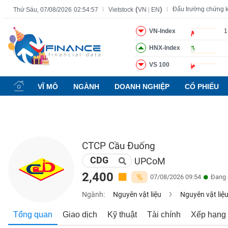
(
)
Đấu trường chứng 
Thứ Sáu, 07/08/2026
02:54:58
Vietstock
VN
|
EN
VN-Index
1
HNX-Index
Tất cả
Tính năng
Ngành
Mã chứng khoán
Lãnh đạ
VS 100
Tính
năng
VĨ MÔ
NGÀNH
DOANH NGHIỆP
CỔ PHIẾU
(-)
VIETSTOCK
CTCP Cầu Đuống
CDG
CHỨNG
UPCoM
KHOÁN
2,400
%
07/08/2026 09:54
Đang 
Ngành:
Nguyên vật liệu
Nguyên vật liệ
DOANH
Tổng quan
Giao dịch
Kỹ thuật
Tài chính
Xếp hạng
NGHIỆP