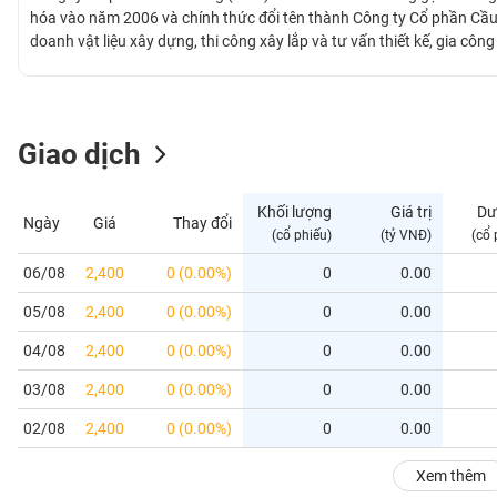
GIỚI
hóa vào năm 2006 và chính thức đổi tên thành Công ty Cổ phần Cầu
doanh vật liệu xây dựng, thi công xây lắp và tư vấn thiết kế, gia cô
sản xuất vật liệu nung, và 01 nhà máy sản xuất vật liệu không nung.
ĐÔNG
trên các tỉnh thành như Bắc Ninh, Bắc Giang, Hưng Yên, Thanh Hóa
DƯƠNG
Giao dịch
TÀI
CHÍNH
Khối lượng
Giá trị
Dư
Ngày
Giá
Thay đổi
CÁ
(cổ phiếu)
(tỷ VNĐ)
(cổ 
NHÂN
06/08
2,400
0 (0.00%)
0
0.00
05/08
2,400
0 (0.00%)
0
0.00
PHÂN
TÍCH
04/08
2,400
0 (0.00%)
0
0.00
VIETSTOCKFINANCE
03/08
2,400
0 (0.00%)
0
0.00
02/08
2,400
0 (0.00%)
0
0.00
VĨ
Xem thêm
MÔ