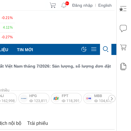
9+
Đăng nhập
English
|
-0.21%
4.11%
-0.27%
LIỆU
TIN MỚI
t Nam tháng 7/2026: Sản lượng, số lượng đơn đặt hàng mới và xu
nhiều
NJ
HPG
FPT
MBB
V
162,998
123,811
118,391
104,672
dịch nội bộ
Trái phiếu