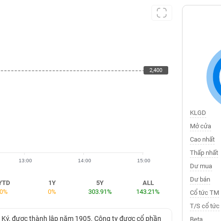
2,400
2,400
KLGD
Mở cửa
Cao nhất
Thấp nhất
13:00
14:00
15:00
Dư mua
Dư bán
YTD
1Y
5Y
ALL
0%
0%
303.91%
143.21%
Cổ tức TM
T/S cổ tức
 Ký, được thành lập năm 1905. Công ty được cổ phần
Beta