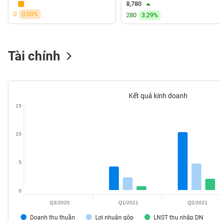
8,780
VS-
0
0.00%
280
3.29%
SECTOR
Tài chính
NĂNG
LƯỢNG
Kết quả kinh doanh
15
10
NGUYÊN
VẬT
LIỆU
5
0
Q3/2020
Q1/2021
Q2/2021
CÔNG
NGHIỆP
Doanh thu thuần
Lợi nhuận gộp
LNST thu nhập DN