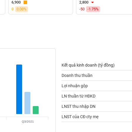
6,900
2,800
0
0.00%
-50
-1.75%
Kết quả kinh doanh (tỷ đồng)
Doanh thu thuần
Lợi nhuận gộp
LN thuần từ HĐKD
LNST thu nhập DN
LNST của CĐ cty mẹ
Q3/2021