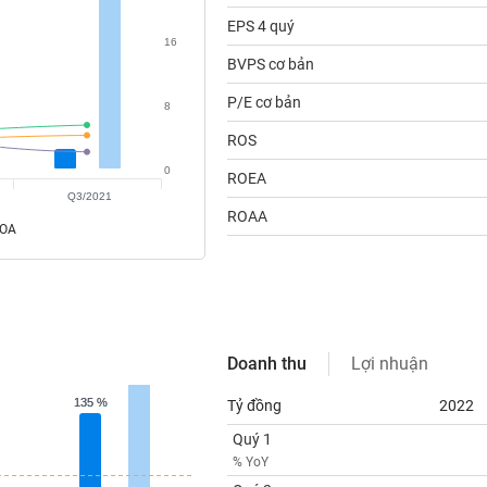
EPS 4 quý
16
BVPS cơ bản
P/E cơ bản
8
ROS
0
ROEA
Q3/2021
ROAA
ROA
Doanh thu
Lợi nhuận
135 %
135 %
Tỷ đồng
2022
Quý 1
% YoY