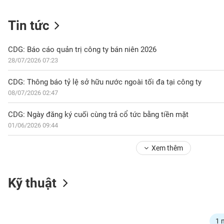
Tin tức
NGÀNH
CDG: Báo cáo quản trị công ty bán niên 2026
28/07/2026 07:23
DOANH
CDG: Thông báo tỷ lệ sở hữu nước ngoài tối đa tại công ty
NGHIỆP
08/07/2026 02:47
CDG: Ngày đăng ký cuối cùng trả cổ tức bằng tiền mặt
01/06/2026 09:44
CỔ
PHIẾU
Xem thêm
PHÁI
Kỹ thuật
SINH
TRÁI
1 