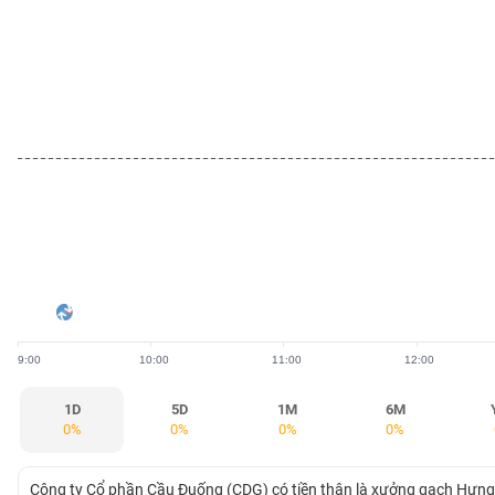
BẤT
ĐỘNG
SẢN
TÀI
CHÍNH
HÀNG
HÓA
9:00
10:00
11:00
12:00
KINH
TẾ
1D
5D
1M
6M
0%
0%
0%
0%
THẾ
Công ty Cổ phần Cầu Đuống (CDG) có tiền thân là xưởng gạch Hưng