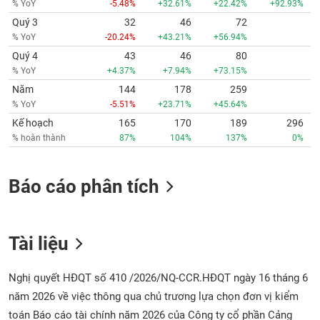
% YoY
-5.48%
+32.61%
+22.42%
+92.93%
Quý 3
32
46
72
% YoY
-20.24%
+43.21%
+56.94%
Quý 4
43
46
80
% YoY
+4.37%
+7.94%
+73.15%
Năm
144
178
259
% YoY
-5.51%
+23.71%
+45.64%
Kế hoạch
165
170
189
296
% hoàn thành
87%
104%
137%
0%
Báo cáo phân tích
Tài liệu
Nghị quyết HĐQT số 410 /2026/NQ-CCR.HĐQT ngày 16 tháng 6
năm 2026 về việc thông qua chủ trương lựa chọn đơn vị kiểm
toán Báo cáo tài chính năm 2026 của Công ty cổ phần Cảng