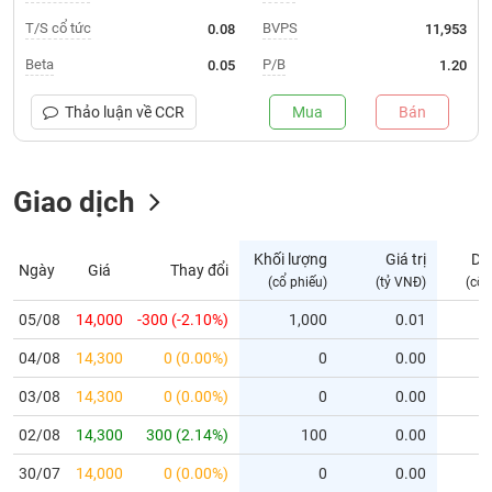
T/S cổ tức
BVPS
0.08
11,953
Trạng
thái
Beta
P/B
0.05
1.20
NGÀNH
cổ
phiếu
Thảo luận về
CCR
Mua
Bán
Quy
DOANH
mô
NGHIỆP
Giao dịch
thị
trường
Niêm
Khối lượng
Giá trị
Dư
Ngày
Giá
Thay đổi
CỔ
yết
(cổ phiếu)
(tỷ VNĐ)
(cổ 
PHIẾU
Niêm
05/08
14,000
-300 (-2.10%)
1,000
0.01
yết
mới
04/08
14,300
0 (0.00%)
0
0.00
PHÁI
Niêm
SINH
03/08
14,300
0 (0.00%)
0
0.00
yết
02/08
14,300
300 (2.14%)
100
0.00
bổ
sung
TRÁI
30/07
14,000
0 (0.00%)
0
0.00