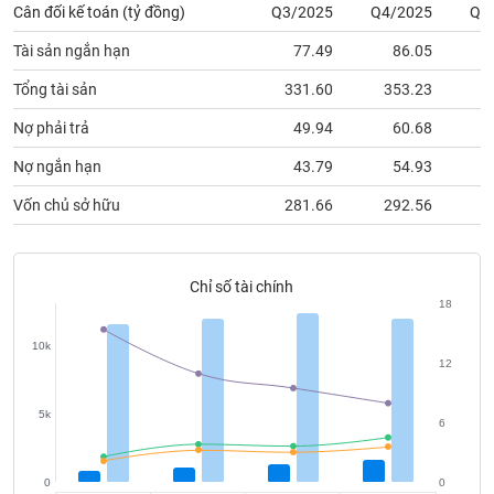
chính
Cân đối kế toán (tỷ đồng)
Q3/2025
Q4/2025
Q1
Tài sản ngắn hạn
77.49
86.05
1
Tổng tài sản
331.60
353.23
3
Công
Nợ phải trả
49.94
60.68
cụ
đầu
Nợ ngắn hạn
43.79
54.93
tư
Vốn chủ sở hữu
281.66
292.56
3
Truyền
Chỉ số tài chính
thông
18
tài
chính
10k
12
5k
6
Dữ
liệu
0
0