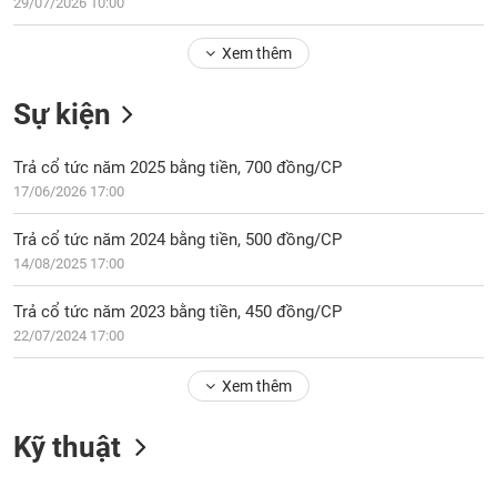
Tổng
29/07/2026 10:00
VS-
quan
SECTOR
Xem thêm
Giao
dịch
Sự kiện
Tài
chính
NĂNG
Trả cổ tức năm 2025 bằng tiền, 700 đồng/CP
Phân
LƯỢNG
17/06/2026 17:00
tích
kỹ
Trả cổ tức năm 2024 bằng tiền, 500 đồng/CP
thuật
14/08/2025 17:00
Hồ
NGUYÊN
sơ
Trả cổ tức năm 2023 bằng tiền, 450 đồng/CP
VẬT
doanh
22/07/2024 17:00
LIỆU
nghiệp
Xem thêm
Tin
tức
sự
Kỹ thuật
CÔNG
kiện
NGHIỆP
Tài