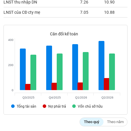
LNST thu nhập DN
7.26
10.90
phân
tích
(-)
LNST của CĐ cty mẹ
7.05
10.88
Thuật
Cân đối kế toán
ngữ
(-)
400
Dịch
vụ
200
(-)
Đào
0
tạo
Q3/2025
Q4/2025
Q1/2026
Q2/2026
Tổng tài sản
Nợ phải trả
Vốn chủ sỡ hữu
Sách
Theo quý
Theo năm
tài