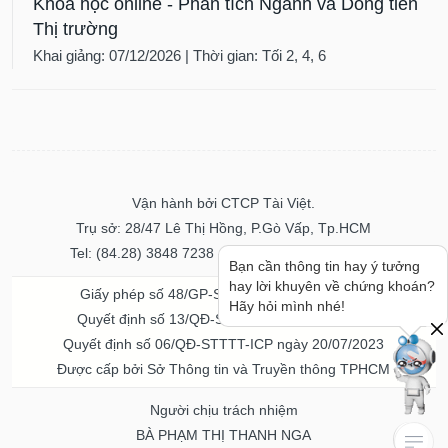
Khóa học online - Phân tích Ngành và Dòng tiền
Thị trường
Khai giảng: 07/12/2026 | Thời gian: Tối 2, 4, 6
Vận hành bởi CTCP Tài Việt.
Trụ sở: 28/47 Lê Thị Hồng, P.Gò Vấp, Tp.HCM
Tel: (84.28) 3848 7238 - Fax: (84.28) 3848 7237
Bạn cần thông tin hay ý tưởng
hay lời khuyên về chứng khoán?
Giấy phép số 48/GP-STTTT ngày 04/11/2016
Hãy hỏi mình nhé!
Quyết định số 13/QĐ-STTTT ngày 02/11/2017
Quyết định số 06/QĐ-STTTT-ICP ngày 20/07/2023
Được cấp bởi Sở Thông tin và Truyền thông TPHCM
Người chịu trách nhiệm
BÀ PHẠM THỊ THANH NGA