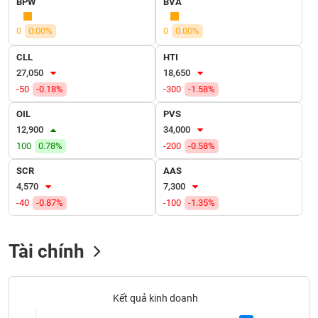
BPW
BVA
VỤ
TRUYỀN
0
0.00%
0
0.00%
THÔNG
CLL
HTI
27,050
18,650
-50
-0.18%
-300
-1.58%
TIỆN
OIL
PVS
ÍCH
12,900
34,000
100
0.78%
-200
-0.58%
SCR
AAS
4,570
7,300
BẤT
-40
-0.87%
-100
-1.35%
ĐỘNG
SẢN
Tài chính
Mã
chứng
khoán
(-)
Kết quả kinh doanh