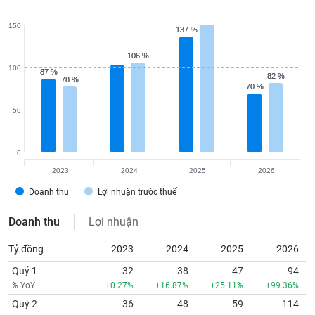
150
137 %
137 %
106 %
106 %
100
87 %
87 %
82 %
82 %
78 %
78 %
70 %
70 %
50
0
2023
2024
2025
2026
Doanh thu
Lợi nhuận trước thuế
Doanh thu
Lợi nhuận
Tỷ đồng
2023
2024
2025
2026
Quý 1
32
38
47
94
% YoY
+0.27%
+16.87%
+25.11%
+99.36%
Quý 2
36
48
59
114