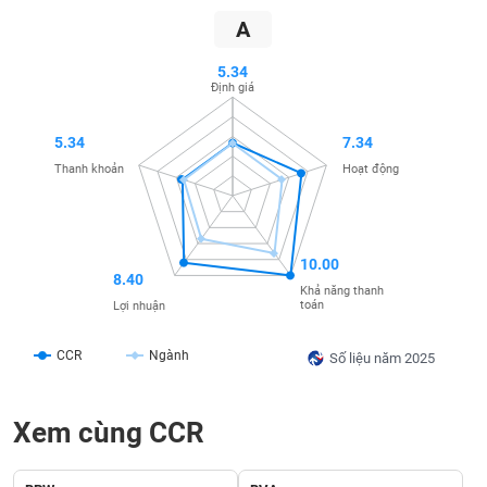
SÓC
A
SỨC
KHỎE
5.34
Định giá
5.34
7.34
TÀI
Thanh khoản
Hoạt động
CHÍNH
10.00
8.40
Khả năng thanh
CÔNG
toán
Lợi nhuận
NGHỆ
THÔNG
CCR
Ngành
Số liệu năm 2025
TIN
Xem cùng CCR
DỊCH