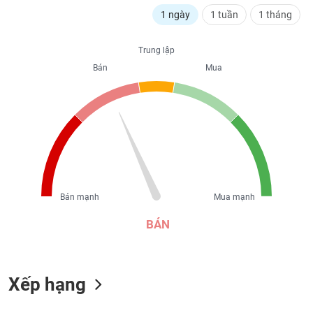
liệu
1 ngày
1 tuần
1 tháng
Tâm
Trung lập
lý
TIÊU
thị
Bán
Mua
DÙNG
trường
KHÔNG
THIẾT
YẾU
TIÊU
Bán mạnh
Mua mạnh
DÙNG
THIẾT
BÁN
YẾU
Xếp hạng
CHĂM