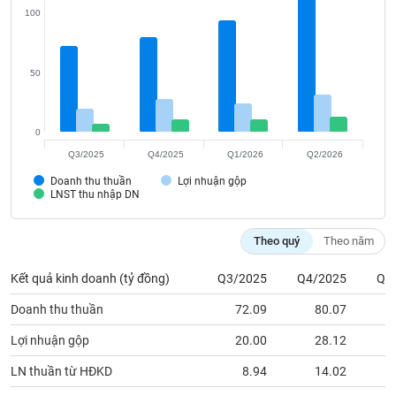
Tất cả
Cổ phiếu
Chỉ số
Chứng chỉ quỹ
Chứng q
100
Lãnh
đạo
50
(-)
Tất cả
Người nội bộ
Người liên quan
Cổ đông lớn
0
Q3/2025
Q4/2025
Q1/2026
Q2/2026
Tin
tức
Doanh thu thuần
Lợi nhuận gộp
(-)
LNST thu nhập DN
Theo quý
Theo năm
Bài
viết
của
Kết quả kinh doanh (tỷ đồng)
Q3/2025
Q4/2025
Q1
tác
giả
Doanh thu thuần
72.09
80.07
(-)
Lợi nhuận gộp
20.00
28.12
LN thuần từ HĐKD
8.94
14.02
Báo
cáo