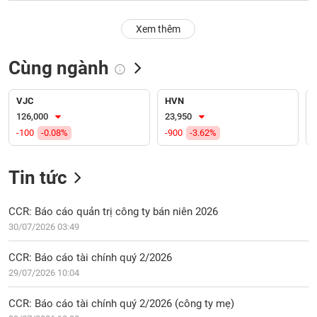
PHIẾU
Hủy
niêm
Xem thêm
yết
Theo
Cùng ngành
CÔNG
dõi
CỤ
đặc
ĐẦU
biệt
VJC
HVN
TƯ
126,000
23,950
Không
-100
-0.08%
-900
-3.62%
được
ký
XUẤT
quỹ
DỮ
Tin tức
LIỆU
Danh
mục
CCR: Báo cáo quản trị công ty bán niên 2026
ETF
30/07/2026 03:49
TIN
Cổ
MỚI
CCR: Báo cáo tài chính quý 2/2026
phiếu
29/07/2026 10:04
chi
Ngành
tiết
(-)
CCR: Báo cáo tài chính quý 2/2026 (công ty mẹ)