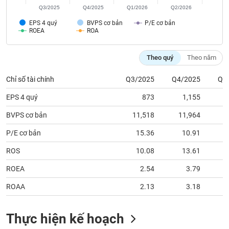
tài
Q3/2025
Q4/2025
Q1/2026
Q2/2026
chính
EPS 4 quý
BVPS cơ bản
P/E cơ bản
ROEA
ROA
Theo quý
Theo năm
Chỉ số tài chính
Q3/2025
Q4/2025
Q1
EPS 4 quý
873
1,155
BVPS cơ bản
11,518
11,964
1
P/E cơ bản
15.36
10.91
ROS
10.08
13.61
ROEA
2.54
3.79
ROAA
2.13
3.18
Thực hiện kế hoạch