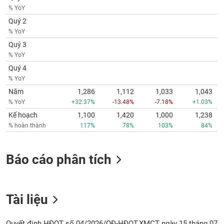
% YoY
Quý 2
% YoY
Quý 3
% YoY
Quý 4
% YoY
Năm
1,286
1,112
1,033
1,043
% YoY
+32.37%
-13.48%
-7.18%
+1.03%
Kế hoạch
1,100
1,420
1,000
1,238
% hoàn thành
117%
78%
103%
84%
Báo cáo phân tích
Tài liệu
Quyết định HĐQT số 04/2026/QĐ-HĐQT.XMCT ngày 15 tháng 07