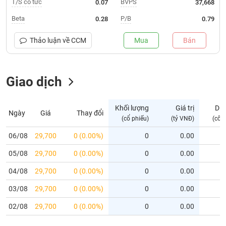
T/S cổ tức
BVPS
0.07
37,668
Trạng
Beta
P/B
0.28
0.79
thái
NGÀNH
cổ
Thảo luận về
CCM
Mua
Bán
phiếu
Quy
Giao dịch
DOANH
mô
NGHIỆP
thị
trường
Khối lượng
Giá trị
Dư
Ngày
Giá
Thay đổi
Niêm
(cổ phiếu)
(tỷ VNĐ)
(cổ 
CỔ
yết
PHIẾU
06/08
29,700
0 (0.00%)
0
0.00
Niêm
05/08
yết
29,700
0 (0.00%)
0
0.00
mới
PHÁI
04/08
29,700
0 (0.00%)
0
0.00
Niêm
SINH
03/08
29,700
0 (0.00%)
0
0.00
yết
bổ
02/08
29,700
0 (0.00%)
0
0.00
sung
TRÁI