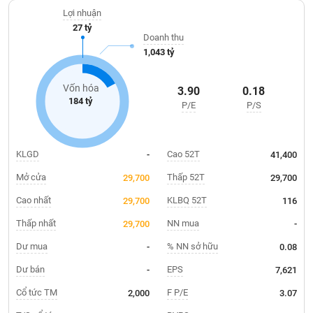
Giá
đóng bao 120 tấn/giờ. Công ty có mạng lưới phân phối rộng với
tích
Lợi nhuận
hơn 100 đại lý tại các khu vực: Đồng bằng Sông Cửu Long, các
Đặt
27 tỷ
Biểu
tỉnh Đông Nam Bộ, tỉnh Bình Thuận, Đắk Lắk, Đắk Nông, thành
lệnh
Doanh thu
đồ
ĐÔNG
phố Hồ Chí Minh và thị trường Campuchia.
1,043 tỷ
Nước
tài
DƯƠNG
ngoài
chính
Vốn hóa
3.90
0.18
Tự
184 tỷ
P/E
P/S
TÀI
doanh
CHÍNH
Ảnh
CÁ
hưởng
NHÂN
KLGD
Cao 52T
-
41,400
chỉ
số
Mở cửa
Thấp 52T
29,700
29,700
Biến
Cao nhất
KLBQ 52T
29,700
116
PHÂN
động
TÍCH
Thấp nhất
NN mua
29,700
-
cổ
VIETSTOCKFINANCE
phiếu
Dư mua
% NN sở hữu
-
0.08
Giao
Dư bán
EPS
-
7,621
dịch
Cổ tức TM
F P/E
2,000
3.07
VĨ
nội
MÔ
bộ