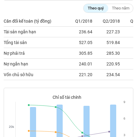
chính
Theo quý
Theo năm
Cân đối kế toán (tỷ đồng)
Q1/2018
Q2/2018
Q3
Công
Tài sản ngắn hạn
236.64
227.23
2
cụ
đầu
Tổng tài sản
527.05
519.84
5
tư
Nợ phải trả
305.85
285.30
2
Nợ ngắn hạn
240.01
220.95
2
Vốn chủ sở hữu
221.20
234.54
2
Truyền
thông
tài
chính
Chỉ số tài chính
9
6
Dữ
20k
liệu
3