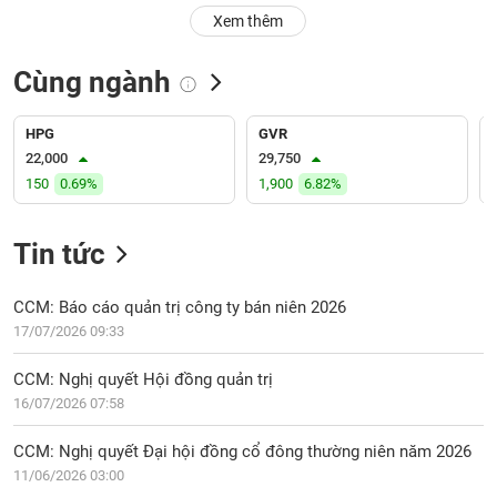
PHIẾU
Hủy
Xem thêm
niêm
yết
Cùng ngành
Theo
CÔNG
dõi
CỤ
đặc
HPG
GVR
ĐẦU
biệt
22,000
29,750
TƯ
150
0.69%
1,900
6.82%
Không
được
ký
Tin tức
XUẤT
quỹ
DỮ
LIỆU
Danh
CCM: Báo cáo quản trị công ty bán niên 2026
mục
17/07/2026 09:33
ETF
TIN
CCM: Nghị quyết Hội đồng quản trị
Cổ
MỚI
16/07/2026 07:58
phiếu
chi
Ngành
CCM: Nghị quyết Đại hội đồng cổ đông thường niên năm 2026
tiết
(-)
11/06/2026 03:00