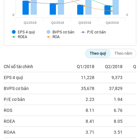
tài
chính
0
0
Q1/2018
Q2/2018
Q3/2018
Q4/2018
EPS 4 quý
BVPS cơ bản
P/E cơ bản
ROEA
ROA
Theo quý
Theo năm
Chỉ số tài chính
Q1/2018
Q2/2018
Q3
EPS 4 quý
11,228
9,373
BVPS cơ bản
35,678
37,829
3
P/E cơ bản
2.23
1.94
ROS
8.11
6.76
ROEA
8.41
8.05
ROAA
3.71
3.51