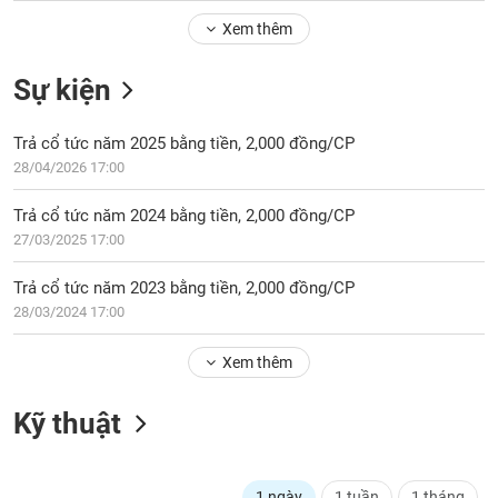
Tổng
VS-
quan
Xem thêm
SECTOR
Giao
Sự kiện
dịch
Tài
Trả cổ tức năm 2025 bằng tiền, 2,000 đồng/CP
chính
NĂNG
28/04/2026 17:00
Phân
LƯỢNG
tích
Trả cổ tức năm 2024 bằng tiền, 2,000 đồng/CP
kỹ
27/03/2025 17:00
thuật
Hồ
Trả cổ tức năm 2023 bằng tiền, 2,000 đồng/CP
NGUYÊN
sơ
28/03/2024 17:00
VẬT
doanh
LIỆU
nghiệp
Xem thêm
Tin
tức
Kỹ thuật
sự
CÔNG
kiện
NGHIỆP
Tài
1 ngày
1 tuần
1 tháng