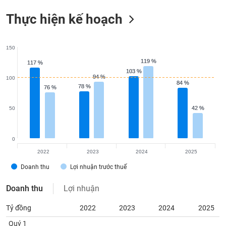
Thực hiện kế hoạch
150
119 %
119 %
117 %
117 %
103 %
103 %
94 %
94 %
100
84 %
84 %
78 %
78 %
76 %
76 %
42 %
42 %
50
0
2022
2023
2024
2025
Doanh thu
Lợi nhuận trước thuế
Doanh thu
Lợi nhuận
Tỷ đồng
2022
2023
2024
2025
Quý 1