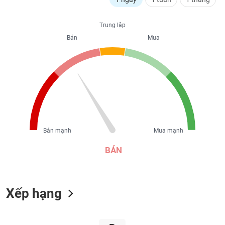
liệu
Trung lập
Tâm
Bán
Mua
lý
TIÊU
thị
DÙNG
trường
KHÔNG
THIẾT
YẾU
Bán mạnh
Mua mạnh
TIÊU
DÙNG
BÁN
THIẾT
YẾU
Xếp hạng
CHĂM