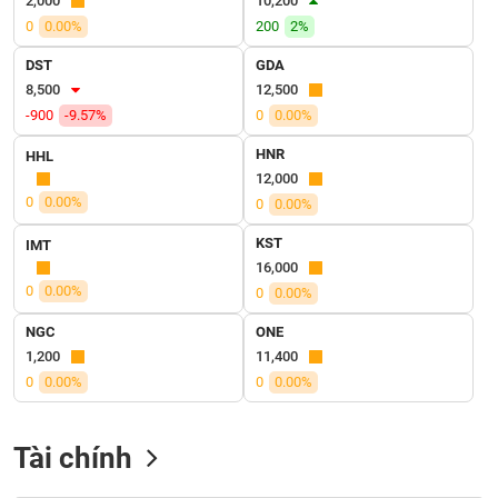
2,000
10,200
VỤ
0
0.00%
200
2%
TRUYỀN
THÔNG
DST
GDA
8,500
12,500
-900
-9.57%
0
0.00%
HNR
HHL
TIỆN
12,000
ÍCH
0
0.00%
0
0.00%
KST
IMT
16,000
0
0.00%
0
0.00%
BẤT
ĐỘNG
NGC
ONE
SẢN
1,200
11,400
0
0.00%
0
0.00%
Mã
chứng
khoán
Tài chính
(-)