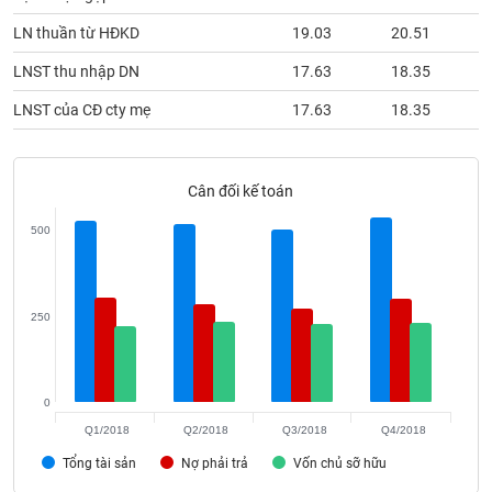
phân
tích
LN thuần từ HĐKD
19.03
20.51
(-)
LNST thu nhập DN
17.63
18.35
LNST của CĐ cty mẹ
17.63
18.35
Thuật
ngữ
(-)
Cân đối kế toán
Dịch
500
vụ
(-)
250
Đào
tạo
0
Q1/2018
Q2/2018
Q3/2018
Q4/2018
Sách
Tổng tài sản
Nợ phải trả
Vốn chủ sỡ hữu
tài