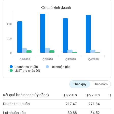
Tất cả
Cổ phiếu
Chỉ số
Chứng chỉ quỹ
Chứng q
Kết quả kinh doanh
Lãnh
đạo
(-)
200
Tất cả
Người nội bộ
Người liên quan
Cổ đông lớn
100
Tin
tức
0
(-)
Q1/2018
Q2/2018
Q3/2018
Q4/2018
Doanh thu thuần
Lợi nhuận gộp
Bài
LNST thu nhập DN
viết
của
tác
Theo quý
Theo năm
giả
(-)
Kết quả kinh doanh (tỷ đồng)
Q1/2018
Q2/2018
Q3
Doanh thu thuần
217.47
271.34
2
Báo
cáo
Lợi nhuận gộp
30.88
34.52