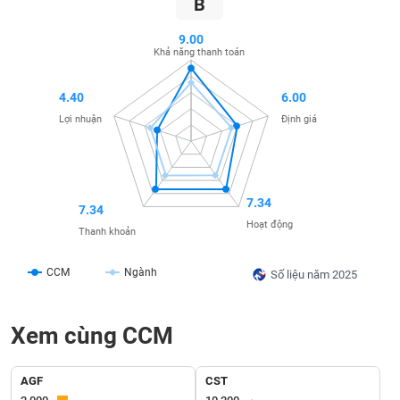
B
SÓC
SỨC
9.00
KHỎE
Khả năng thanh toán
4.40
6.00
Lợi nhuận
Định giá
TÀI
CHÍNH
7.34
7.34
Hoạt động
Thanh khoản
CÔNG
NGHỆ
CCM
Ngành
Số liệu năm 2025
THÔNG
TIN
Xem cùng CCM
AGF
CST
DỊCH