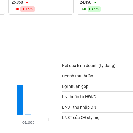
25,350
24,450
-100
-0.39%
150
0.62%
Kết quả kinh doanh (tỷ đồng)
Doanh thu thuần
Lợi nhuận gộp
LN thuần từ HĐKD
LNST thu nhập DN
LNST của CĐ cty mẹ
Q1/2026