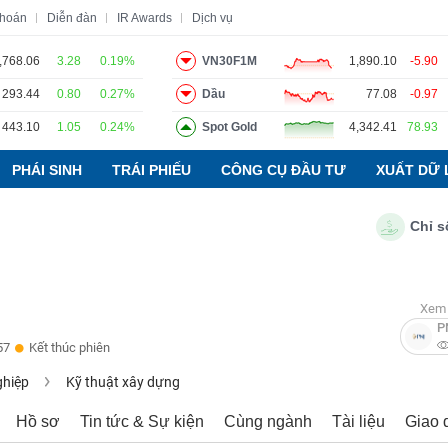
khoán
Diễn đàn
IR Awards
Dịch vụ
,768.06
3.28
0.19%
VN30F1M
1,890.10
-5.90
293.44
0.80
0.27%
Dầu
77.08
-0.97
o
Tin tức
Báo cáo phân tích
Thuật ngữ
Dịch vụ
443.10
1.05
0.24%
Spot Gold
4,342.41
78.93
PHÁI SINH
TRÁI PHIẾU
CÔNG CỤ ĐẦU TƯ
XUẤT DỮ 
Chỉ số PMI
Xem 
P
57
Kết thúc phiên
ghiệp
Kỹ thuật xây dựng
Hồ sơ
Tin tức & Sự kiện
Cùng ngành
Tài liệu
Giao 