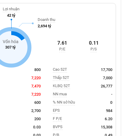
Lợi nhuận
42 tỷ
Doanh thu
2,694 tỷ
Vốn hóa
7.61
0.11
307 tỷ
P/E
P/S
Cao 52T
800
17,700
Thấp 52T
7,220
7,000
KLBQ 52T
7,470
26,777
NN mua
7,220
-
% NN sở hữu
600
0
EPS
2,700
984
F P/E
200
6.20
BVPS
0.03
15,308
P/B
0.03
0.49