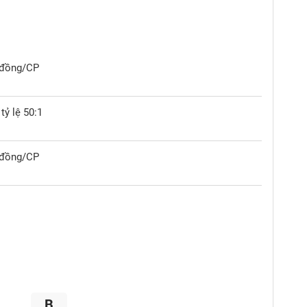
0 đồng/CP
tỷ lệ 50:1
0 đồng/CP
B