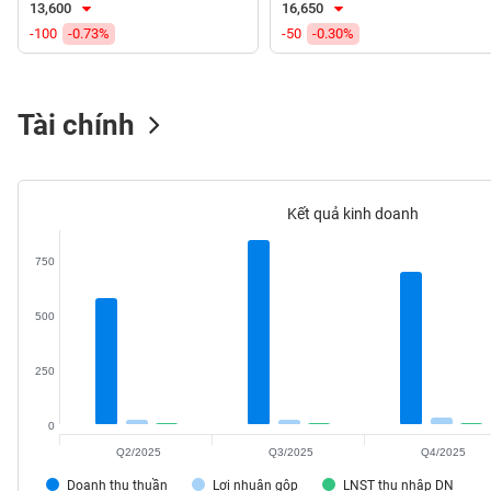
13,600
16,650
VS-
-100
-0.73%
-50
-0.30%
SECTOR
Tài chính
NĂNG
LƯỢNG
Kết quả kinh doanh
750
NGUYÊN
500
VẬT
LIỆU
250
0
Q2/2025
Q3/2025
Q4/2025
CÔNG
NGHIỆP
Doanh thu thuần
Lợi nhuận gộp
LNST thu nhập DN