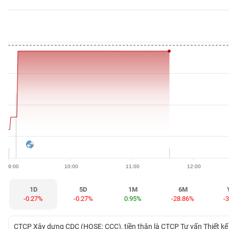
BẤT
ĐỘNG
SẢN
TÀI
CHÍNH
HÀNG
HÓA
9:00
10:00
11:00
12:00
KINH
TẾ
1D
5D
1M
6M
-0.27%
-0.27%
0.95%
-28.86%
-
THẾ
CTCP Xây dựng CDC (HOSE: CCC), tiền thân là CTCP Tư vấn Thiết kế 