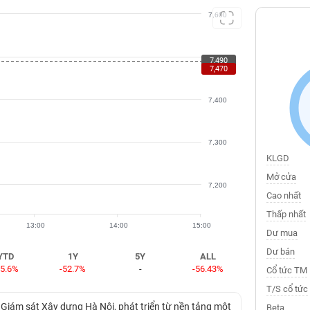
7,600
7,500
7,490
7,470
7,400
7,300
KLGD
Mở cửa
7,200
Cao nhất
Thấp nhất
13:00
14:00
15:00
Dư mua
Dư bán
YTD
1Y
5Y
ALL
35.6%
-52.7%
-
-56.43%
Cổ tức TM
T/S cổ tức
Giám sát Xây dựng Hà Nội, phát triển từ nền tảng một
Beta