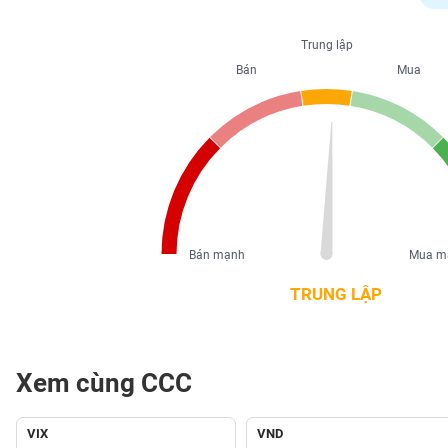
PHIẾU
Trung lập
Bán
Mua
CÔNG
CỤ
ĐẦU
TƯ
XUẤT
DỮ
Bán mạnh
Mua m
LIỆU
TRUNG LẬP
TIN
MỚI
Xem cùng CCC
Ngành
(-)
VIX
VND