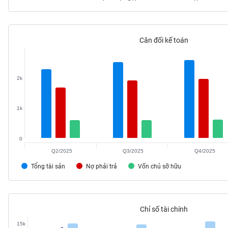
Cân đối kế toán
TIÊU
DÙNG
KHÔNG
THIẾT
2k
YẾU
1k
0
TIÊU
DÙNG
Q2/2025
Q3/2025
Q4/2025
THIẾT
Tổng tài sản
Nợ phải trả
Vốn chủ sỡ hữu
YẾU
Chỉ số tài chính
CHĂM
15k