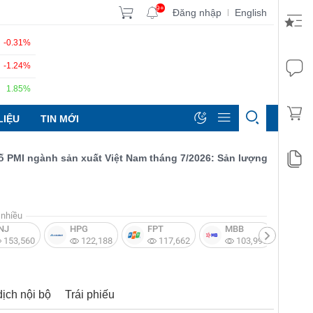
9+
Đăng nhập
English
|
-0.31%
-1.24%
1.85%
LIỆU
TIN MỚI
 ngành sản xuất Việt Nam tháng 7/2026: Sản lượng, số lượng đơn
nhiều
NJ
HPG
FPT
MBB
V
153,560
122,188
117,662
103,997
dịch nội bộ
Trái phiếu