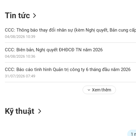
Tin tức
NGÀNH
CCC: Thông báo thay đổi nhân sự (kèm Nghị quyết, Bản cung cấp
04/08/2026 10:39
DOANH
CCC: Biên bản, Nghị quyết ĐHĐCĐ TN năm 2026
NGHIỆP
04/08/2026 10:36
CCC: Báo cáo tình hình Quản trị công ty 6 tháng đầu năm 2026
31/07/2026 07:49
CỔ
PHIẾU
Xem thêm
PHÁI
Kỹ thuật
SINH
TRÁI
1 