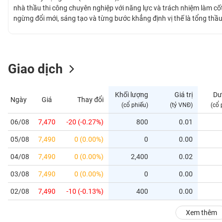
GIỚI
nhà thầu thi công chuyên nghiệp với năng lực và trách nhiệm làm cốt 
ngừng đổi mới, sáng tạo và từng bước khẳng định vị thế là tổng thầu 
dài trên cả ba miền Bắc - Trung - Nam.
ĐÔNG
DƯƠNG
Giao dịch
TÀI
CHÍNH
Khối lượng
Giá trị
Dư
Ngày
Giá
Thay đổi
CÁ
(cổ phiếu)
(tỷ VNĐ)
(cổ 
NHÂN
06/08
7,470
-20 (-0.27%)
800
0.01
05/08
7,490
0 (0.00%)
0
0.00
PHÂN
TÍCH
04/08
7,490
0 (0.00%)
2,400
0.02
VIETSTOCKFINANCE
03/08
7,490
0 (0.00%)
0
0.00
02/08
7,490
-10 (-0.13%)
400
0.00
VĨ
Xem thêm
MÔ