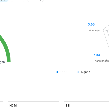
5.60
Lợi nhuận
7.34
Thanh khoản
ạnh
CCC
Ngành
HCM
SSI