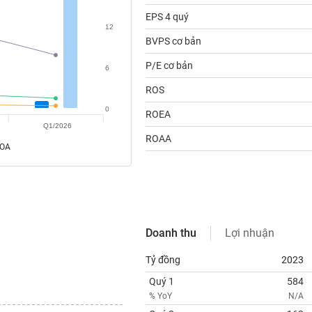
EPS 4 quý
12
BVPS cơ bản
P/E cơ bản
6
ROS
0
ROEA
Q1/2026
ROAA
ROA
Doanh thu
Lợi nhuận
Tỷ đồng
2023
Quý 1
584
% YoY
N/A