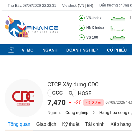
(
)
Đấu trường chứng 
Thứ Bảy, 08/08/2026
22:22:32
Vietstock
VN
|
EN
VN-Index
1
HNX-Index
Tất cả
Tính năng
Ngành
Mã chứng khoán
Lãnh đạ
VS 100
Tính
năng
VĨ MÔ
NGÀNH
DOANH NGHIỆP
CỔ PHIẾU
(-)
VIETSTOCK
CTCP Xây dựng CDC
CCC
CHỨNG
HOSE
KHOÁN
7,470
-20
-0.27%
07/08/2026 14:
Ngành:
Công nghiệp
Hàng hóa công n
DOANH
Tổng quan
Giao dịch
Kỹ thuật
Tài chính
Xếp hạng
NGHIỆP