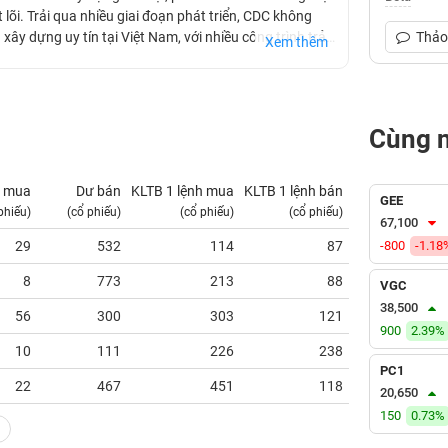
lõi. Trải qua nhiều giai đoạn phát triển, CDC không
xây dựng uy tín tại Việt Nam, với nhiều công trình trải
Thảo 
Xem thêm
Cùng 
 mua
Dư bán
KLTB 1 lệnh mua
KLTB 1 lệnh bán
NN mua
GEE
phiếu)
(cổ phiếu)
(cổ phiếu)
(cổ phiếu)
(tỷ VNĐ)
67,100
29
532
114
87
-800
0.00
-1.18
8
773
213
88
0.00
VGC
38,500
56
300
303
121
0.00
900
2.39%
10
111
226
238
0.00
PC1
22
467
451
118
0.00
20,650
150
0.73%