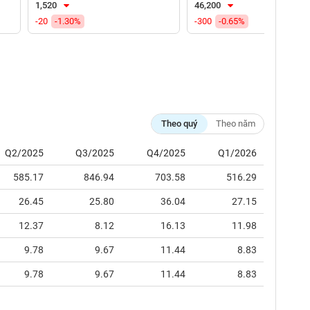
1,520
46,200
-20
-1.30%
-300
-0.65%
Theo quý
Theo năm
Q2/2025
Q3/2025
Q4/2025
Q1/2026
585.17
846.94
703.58
516.29
26.45
25.80
36.04
27.15
12.37
8.12
16.13
11.98
9.78
9.67
11.44
8.83
9.78
9.67
11.44
8.83