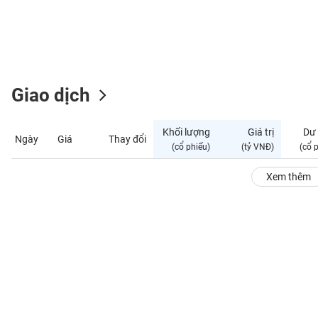
GIỚI
ĐÔNG
DƯƠNG
Giao dịch
TÀI
CHÍNH
Khối lượng
Giá trị
Dư
Ngày
Giá
Thay đổi
CÁ
(cổ phiếu)
(tỷ VNĐ)
(cổ 
NHÂN
Xem thêm
PHÂN
TÍCH
VIETSTOCKFINANCE
VĨ
MÔ