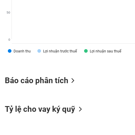
VS-
SECTOR
50
0
NĂNG
Doanh thu
Lợi nhuận trước thuế
Lợi nhuận sau thuế
LƯỢNG
Báo cáo phân tích
NGUYÊN
VẬT
LIỆU
Tỷ lệ cho vay ký quỹ
CÔNG
NGHIỆP