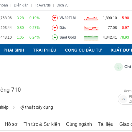
khoán
Diễn đàn
IR Awards
Dịch vụ
,768.06
3.28
0.19%
VN30F1M
1,890.10
-5.90
293.44
0.80
0.27%
Dầu
77.08
-0.97
o
Tin tức
Báo cáo phân tích
Thuật ngữ
Dịch vụ
443.10
1.05
0.24%
Spot Gold
4,342.41
78.93
PHÁI SINH
TRÁI PHIẾU
CÔNG CỤ ĐẦU TƯ
XUẤT DỮ 
Chỉ số P
hông 710
Xem 
P
ghiệp
Kỹ thuật xây dựng
Hồ sơ
Tin tức & Sự kiện
Cùng ngành
Tài liệu
Giao 