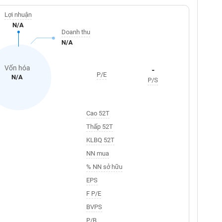
Lợi nhuận
N/A
Doanh thu
N/A
Vốn hóa
-
P/E
N/A
P/S
Cao 52T
Thấp 52T
KLBQ 52T
NN mua
% NN sở hữu
EPS
F P/E
BVPS
P/B