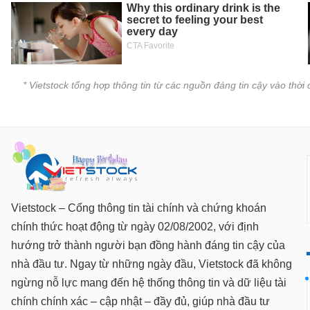
SÓC
SỨC
KHỎE
* Vietstock tổng hợp thông tin từ các nguồn đáng tin cậy vào thờ
TÀI
CHÍNH
CÔNG
Vietstock – Cổng thông tin tài chính và chứng khoán
NGHỆ
THÔNG
chính thức hoạt động từ ngày 02/08/2002, với định
TIN
hướng trở thành người bạn đồng hành đáng tin cậy của
nhà đầu tư. Ngay từ những ngày đầu, Vietstock đã không
ngừng nỗ lực mang đến hệ thống thông tin và dữ liệu tài
chính chính xác – cập nhật – đầy đủ, giúp nhà đầu tư
DỊCH