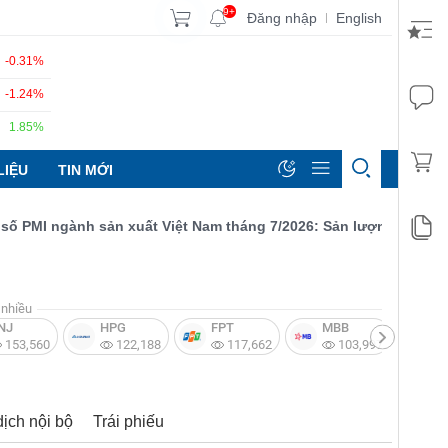
9+
Đăng nhập
English
|
-0.31%
-1.24%
1.85%
LIỆU
TIN MỚI
MI ngành sản xuất Việt Nam tháng 7/2026: Sản lượng, số lượng đ
nhiều
NJ
HPG
FPT
MBB
V
153,560
122,188
117,662
103,997
dịch nội bộ
Trái phiếu