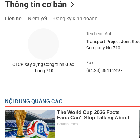
Thông tin cơ bản
Liên hệ
Niêm yết
Đăng ký kinh doanh
TIÊU
Tên tiếng Anh
DÙNG
Transport Project Joint Sto
KHÔNG
Company No.710
THIẾT
YẾU
Fax
CTCP Xây dựng Công trình Giao
(84.28) 3841 2497
thông 710
TIÊU
DÙNG
THIẾT
YẾU
CHĂM