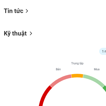
Tin tức
NGÀNH
Kỹ thuật
DOANH
NGHIỆP
1 
CỔ
Trung lập
PHIẾU
Bán
Mua
PHÁI
SINH
TRÁI