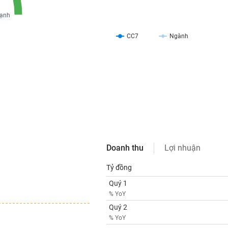
ạnh
CC7
Ngành
Doanh thu
Lợi nhuận
Tỷ đồng
Quý 1
% YoY
Quý 2
% YoY