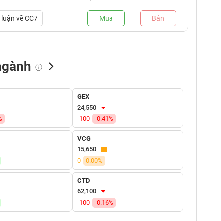
luận về
CC7
Mua
Bán
ngành
NN bán
Tự doanh mua
Tự doanh bán
GEX
(tỷ VNĐ)
(tỷ VNĐ)
(tỷ VNĐ)
24,550
%
-100
-0.41%
VCG
15,650
0
0.00%
CTD
62,100
-100
-0.16%