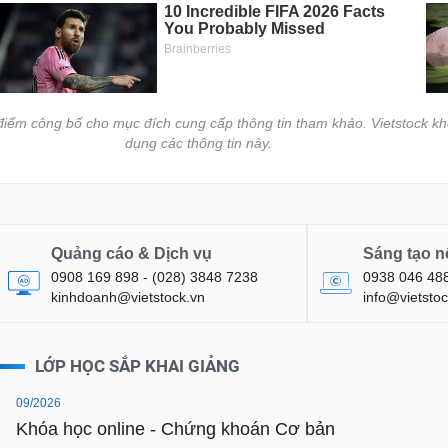
i điểm công bố cho mục đích cung cấp thông tin tham khảo. Vietstock kh
dụng các thông tin này.
Quảng cáo & Dịch vụ
Sáng tạo n
0908 169 898 - (028) 3848 7238
0938 046 48
kinhdoanh@vietstock.vn
info@vietstoc
LỚP HỌC SẮP KHAI GIẢNG
09/2026
Khóa học online - Chứng khoán Cơ bản