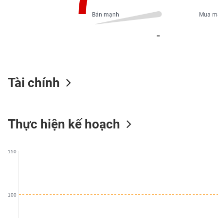
PHIẾU
Bán mạnh
Mua m
_
CÔNG
CỤ
ĐẦU
TƯ
Tài chính
XUẤT
Thực hiện kế hoạch
DỮ
LIỆU
150
TIN
MỚI
100
Ngành
(-)