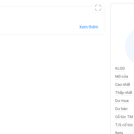
Xem thêm
KLGD
Mở cửa
Cao nhất
Thấp nhất
Dư mua
Dư bán
Cổ tức TM
T/S cổ tức
Beta