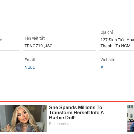
Địa chỉ
Tên viết tắt
ck
127 Đinh Tiên Hoàn
TPNO710.,JSC
Thạnh - Tp.HCM
Email
Website
NULL
#