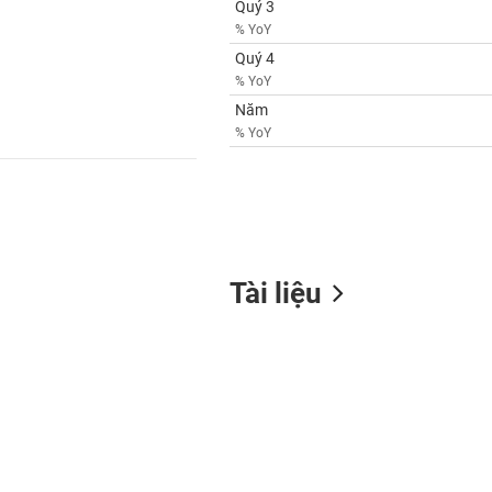
Quý 3
% YoY
Quý 4
% YoY
Năm
% YoY
Tài liệu