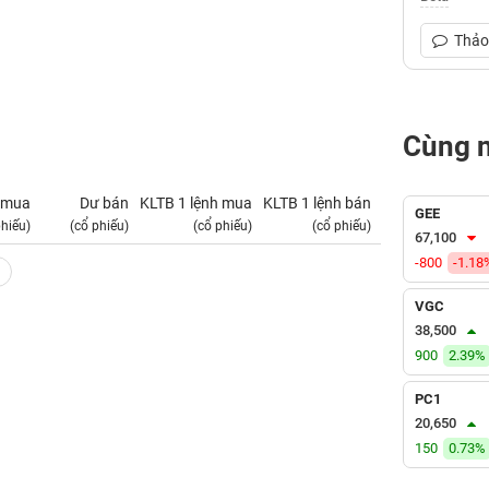
Thảo 
Cùng 
 mua
Dư bán
KLTB 1 lệnh mua
KLTB 1 lệnh bán
NN mua
GEE
phiếu)
(cổ phiếu)
(cổ phiếu)
(cổ phiếu)
(tỷ VNĐ)
67,100
-800
-1.18
VGC
38,500
900
2.39%
PC1
20,650
150
0.73%