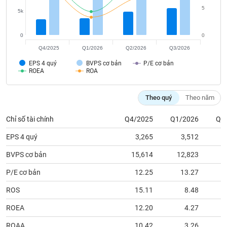
tài
5
chính
5k
0
0
Q4/2025
Q1/2026
Q2/2026
Q3/2026
EPS 4 quý
BVPS cơ bản
P/E cơ bản
ROEA
ROA
Theo quý
Theo năm
Chỉ số tài chính
Q4/2025
Q1/2026
Q2
EPS 4 quý
3,265
3,512
BVPS cơ bản
15,614
12,823
1
P/E cơ bản
12.25
13.27
ROS
15.11
8.48
ROEA
12.20
4.27
ROAA
10.42
3.26