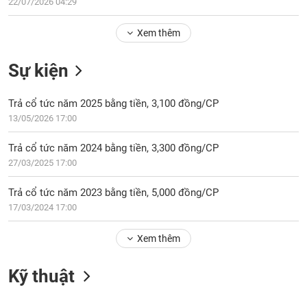
Tổng
22/07/2026 04:29
VS-
quan
SECTOR
Xem thêm
Giao
dịch
Sự kiện
Tài
chính
NĂNG
Trả cổ tức năm 2025 bằng tiền, 3,100 đồng/CP
Phân
LƯỢNG
13/05/2026 17:00
tích
kỹ
Trả cổ tức năm 2024 bằng tiền, 3,300 đồng/CP
thuật
27/03/2025 17:00
Hồ
NGUYÊN
sơ
Trả cổ tức năm 2023 bằng tiền, 5,000 đồng/CP
VẬT
doanh
17/03/2024 17:00
LIỆU
nghiệp
Xem thêm
Tin
tức
sự
Kỹ thuật
CÔNG
kiện
NGHIỆP
Tài