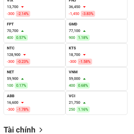
VIX
PNJ
VỤ
13,700
36,450
TRUYỀN
-300
-2.14%
-1,450
-3.83%
THÔNG
FPT
GMD
70,700
77,100
400
0.57%
900
1.18%
TIỆN
NTC
KTS
ÍCH
128,900
18,700
-300
-0.23%
-300
-1.58%
NET
VNM
59,900
59,000
BẤT
100
0.17%
400
0.68%
ĐỘNG
SẢN
ABB
VCI
16,600
21,750
Mã
-300
-1.78%
250
1.16%
chứng
khoán
(-)
Tài chính