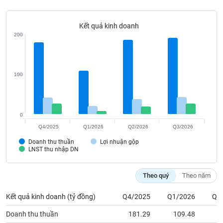
Tất cả
Cổ phiếu
Chỉ số
Chứng chỉ quỹ
Chứng q
Kết quả kinh doanh
Lãnh
200
đạo
(-)
Tất cả
Người nội bộ
Người liên quan
Cổ đông lớn
100
Tin
tức
(-)
0
Q4/2025
Q1/2026
Q2/2026
Q3/2026
Bài
Doanh thu thuần
Lợi nhuận gộp
viết
LNST thu nhập DN
của
tác
giả
Theo quý
Theo năm
(-)
Kết quả kinh doanh (tỷ đồng)
Q4/2025
Q1/2026
Q2
Báo
Doanh thu thuần
181.29
109.48
1
cáo