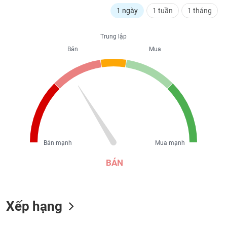
liệu
1 ngày
1 tuần
1 tháng
Tâm
Trung lập
lý
TIÊU
thị
Bán
Mua
DÙNG
trường
KHÔNG
THIẾT
YẾU
TIÊU
Bán mạnh
Mua mạnh
DÙNG
THIẾT
BÁN
YẾU
Xếp hạng
CHĂM