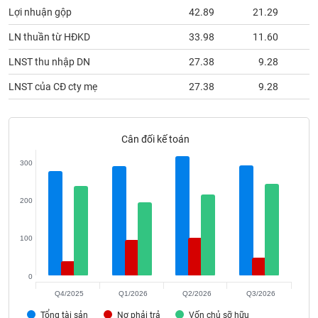
phân
Lợi nhuận gộp
42.89
21.29
tích
(-)
LN thuần từ HĐKD
33.98
11.60
LNST thu nhập DN
27.38
9.28
Thuật
ngữ
LNST của CĐ cty mẹ
27.38
9.28
(-)
Cân đối kế toán
Dịch
vụ
(-)
300
200
Đào
tạo
100
0
Sách
Q4/2025
Q1/2026
Q2/2026
Q3/2026
tài
Tổng tài sản
Nợ phải trả
Vốn chủ sỡ hữu