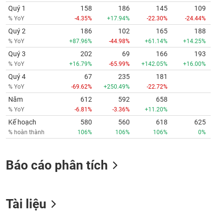
Quý 1
158
186
145
109
% YoY
-4.35%
+17.94%
-22.30%
-24.44%
Quý 2
186
102
165
188
% YoY
+87.96%
-44.98%
+61.14%
+14.25%
Quý 3
202
69
166
193
% YoY
+16.79%
-65.99%
+142.05%
+16.00%
Quý 4
67
235
181
% YoY
-69.62%
+250.49%
-22.72%
Năm
612
592
658
% YoY
-6.81%
-3.36%
+11.20%
Kế hoạch
580
560
618
625
% hoàn thành
106%
106%
106%
0%
Báo cáo phân tích
Tài liệu