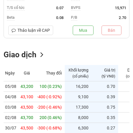
T/S cổ tức
BVPS
0.07
15,971
Trạng
thái
Beta
P/B
0.08
2.70
NGÀNH
cổ
phiếu
Thảo luận về
CAP
Mua
Bán
Quy
DOANH
mô
NGHIỆP
Giao dịch
thị
trường
Niêm
Khối lượng
Giá trị
Dư
Ngày
Giá
Thay đổi
CỔ
yết
(cổ phiếu)
(tỷ VNĐ)
(cổ 
PHIẾU
Niêm
05/08
43,200
100 (0.23%)
16,200
0.70
yết
mới
04/08
43,100
-400 (-0.92%)
9,100
0.39
PHÁI
Niêm
SINH
03/08
43,500
-200 (-0.46%)
17,300
0.75
yết
02/08
43,700
200 (0.46%)
8,000
0.35
bổ
sung
TRÁI
30/07
43,500
-300 (-0.68%)
6,300
0.27