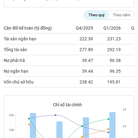
chính
Theo quý
Theo năm
Cân đối kế toán (tỷ đồng)
Q4/2025
Q1/2026
Q2
Công
cụ
Tài sản ngắn hạn
222.39
231.23
2
đầu
tư
Tổng tài sản
277.89
292.19
3
Nợ phải trả
39.47
96.38
1
Nợ ngắn hạn
39.44
96.35
1
Truyền
Vốn chủ sở hữu
238.42
195.81
2
thông
tài
chính
Chỉ số tài chính
15
15k
Dữ
10
10k
liệu