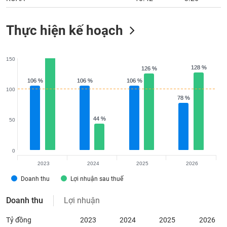
Thực hiện kế hoạch
150
128 %
128 %
126 %
126 %
106 %
106 %
106 %
106 %
106 %
106 %
100
78 %
78 %
44 %
44 %
50
0
2023
2024
2025
2026
Doanh thu
Lợi nhuận sau thuế
Doanh thu
Lợi nhuận
Tỷ đồng
2023
2024
2025
2026