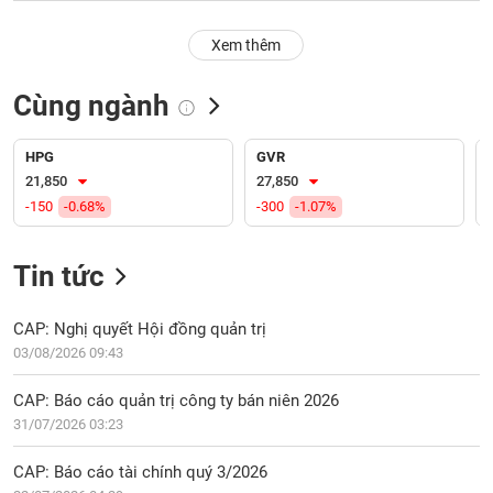
PHIẾU
Hủy
niêm
Xem thêm
yết
Theo
Cùng ngành
CÔNG
dõi
CỤ
đặc
ĐẦU
biệt
HPG
GVR
TƯ
21,850
27,850
Không
-150
-0.68%
-300
-1.07%
được
ký
XUẤT
quỹ
DỮ
Tin tức
LIỆU
Danh
mục
CAP: Nghị quyết Hội đồng quản trị
ETF
03/08/2026 09:43
TIN
Cổ
MỚI
CAP: Báo cáo quản trị công ty bán niên 2026
phiếu
31/07/2026 03:23
chi
Ngành
tiết
(-)
CAP: Báo cáo tài chính quý 3/2026