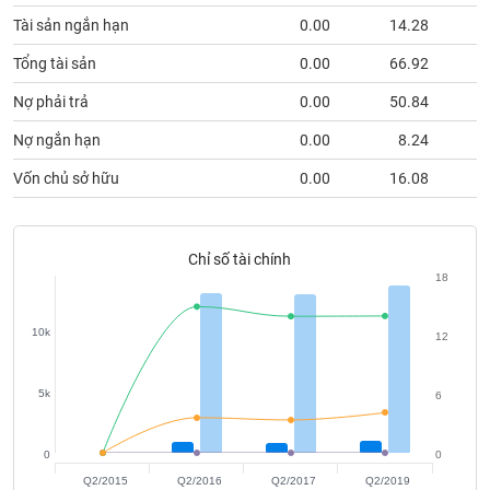
phân
Tài sản ngắn hạn
0.00
14.28
tích
(-)
Tổng tài sản
0.00
66.92
Nợ phải trả
0.00
50.84
Thuật
ngữ
Nợ ngắn hạn
0.00
8.24
(-)
Vốn chủ sở hữu
0.00
16.08
Dịch
vụ
(-)
Chỉ số tài chính
18
Đào
10k
12
tạo
5k
6
Sách
0
0
tài
Q2/2015
Q2/2016
Q2/2017
Q2/2019