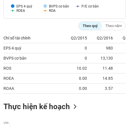
chính
EPS 4 quý
BVPS cơ bản
P/E cơ bản
ROEA
ROA
Theo quý
Theo năm
Công
cụ
Chỉ số tài chính
Q2/2015
Q2/2016
Q2
đầu
tư
EPS 4 quý
0
980
BVPS cơ bản
0
13,130
1
ROS
10.02
11.48
Truyền
ROEA
0.00
14.85
thông
tài
ROAA
0.00
3.57
chính
Thực hiện kế hoạch
Dữ
150
liệu