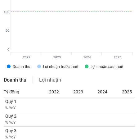
tài
chính
100
50
0
2022
2023
2024
2025
Doanh thu
Lợi nhuận trước thuế
Lợi nhuận sau thuế
Doanh thu
Lợi nhuận
Tỷ đồng
2022
2023
2024
2025
Quý 1
% YoY
Quý 2
% YoY
Quý 3
% YoY