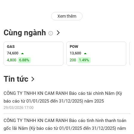
Trạng
Xem thêm
thái
NGÀNH
cổ
phiếu
Cùng ngành
Quy
DOANH
mô
GAS
POW
NGHIỆP
thị
74,600
13,600
trường
4,800
6.88%
200
1.49%
Niêm
CỔ
yết
Tin tức
PHIẾU
Niêm
yết
CÔNG TY TNHH KN CAM RANH Báo cáo tài chính Năm (Kỳ
mới
báo cáo từ 01/01/2025 đến 31/12/2025) năm 2025
PHÁI
Niêm
SINH
29/03/2026 17:00
yết
bổ
CÔNG TY TNHH KN CAM RANH Báo cáo tình hình thanh toán
sung
gốc lãi Năm (Kỳ báo cáo từ 01/01/2025 đến 31/12/2025) năm
TRÁI