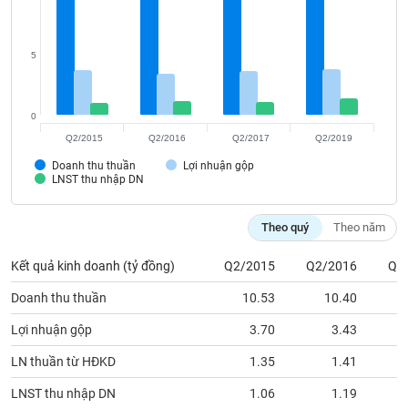
VỤ
TRUYỀN
THÔNG
5
0
TIỆN
Q2/2015
Q2/2016
Q2/2017
Q2/2019
ÍCH
Doanh thu thuần
Lợi nhuận gộp
LNST thu nhập DN
Theo quý
Theo năm
BẤT
Kết quả kinh doanh (tỷ đồng)
Q2/2015
Q2/2016
Q2
ĐỘNG
SẢN
Doanh thu thuần
10.53
10.40
Lợi nhuận gộp
3.70
3.43
Mã
chứng
khoán
LN thuần từ HĐKD
1.35
1.41
(-)
LNST thu nhập DN
1.06
1.19