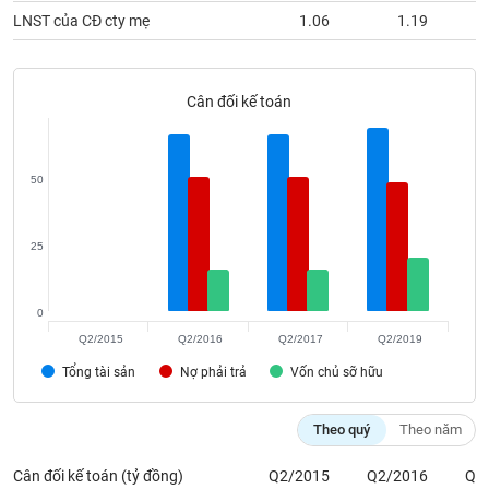
Tất cả
Cổ phiếu
Chỉ số
Chứng chỉ quỹ
Chứng q
LNST của CĐ cty mẹ
1.06
1.19
Lãnh
đạo
(-)
Cân đối kế toán
Tất cả
Người nội bộ
Người liên quan
Cổ đông lớn
50
Tin
tức
(-)
25
Bài
0
viết
của
Q2/2015
Q2/2016
Q2/2017
Q2/2019
tác
Tổng tài sản
Nợ phải trả
Vốn chủ sỡ hữu
giả
(-)
Theo quý
Theo năm
Báo
Cân đối kế toán (tỷ đồng)
Q2/2015
Q2/2016
Q2
cáo