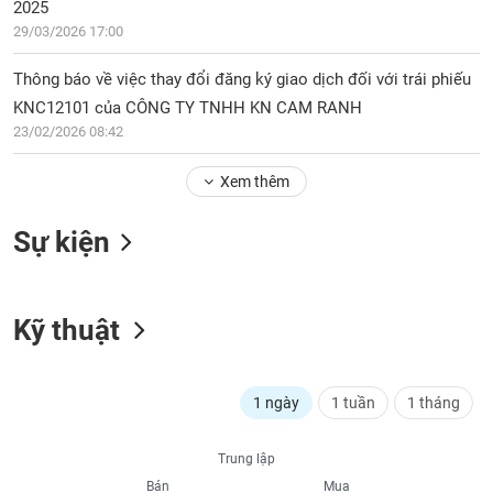
PHIẾU
Hủy
2025
niêm
29/03/2026 17:00
yết
Thông báo về việc thay đổi đăng ký giao dịch đối với trái phiếu
Theo
CÔNG
KNC12101 của CÔNG TY TNHH KN CAM RANH
dõi
CỤ
23/02/2026 08:42
đặc
ĐẦU
biệt
TƯ
Xem thêm
Không
được
Sự kiện
ký
XUẤT
quỹ
DỮ
LIỆU
Danh
mục
Kỹ thuật
ETF
TIN
Cổ
MỚI
1 ngày
1 tuần
1 tháng
phiếu
chi
Ngành
tiết
(-)
Trung lập
Bán
Mua