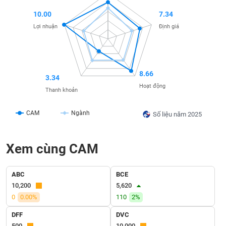
liệu
10.00
7.34
Lợi nhuận
Định giá
Tâm
lý
TIÊU
thị
DÙNG
trường
KHÔNG
THIẾT
8.66
3.34
YẾU
Hoạt động
Thanh khoản
CAM
Ngành
Số liệu năm 2025
TIÊU
Xem cùng CAM
DÙNG
THIẾT
YẾU
ABC
BCE
10,200
5,620
0
0.00%
110
2%
DFF
DVC
CHĂM
500
10,000