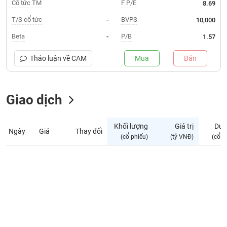
Giá
Cổ tức TM
F P/E
8.69
tích
Đặt
T/S cổ tức
BVPS
-
10,000
Biểu
lệnh
đồ
ĐÔNG
Beta
P/B
-
1.57
Nước
tài
DƯƠNG
ngoài
chính
Thảo luận về
CAM
Mua
Bán
Tự
TÀI
doanh
CHÍNH
Giao dịch
Ảnh
CÁ
hưởng
NHÂN
chỉ
Khối lượng
Giá trị
Dư 
số
Ngày
Giá
Thay đổi
(cổ phiếu)
(tỷ VNĐ)
(cổ p
Biến
PHÂN
động
TÍCH
cổ
VIETSTOCKFINANCE
phiếu
Giao
dịch
VĨ
nội
MÔ
bộ