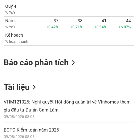
Quý 4
% YoY
Năm
37
38
41
44
% YoY
+0.42%
+0.71%
+8.94%
+6.87%
Kế hoạch
% hoàn thành
Báo cáo phân tích
Tài liệu
VHM121025: Nghị quyết Hội đồng quản trị về Vinhomes tham
gia đầu tư Dự án Cam Lâm
09/08/2026 08:08
BCTC Kiểm toán năm 2025
09/08/2026 08:08