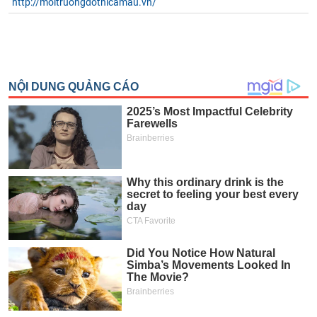
http://moitruongdothicamau.vn/