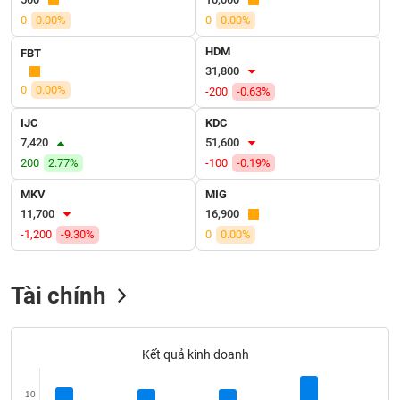
SÓC
0
0.00%
0
0.00%
SỨC
KHỎE
HDM
FBT
31,800
0
0.00%
-200
-0.63%
IJC
KDC
TÀI
7,420
51,600
CHÍNH
200
2.77%
-100
-0.19%
MKV
MIG
11,700
16,900
-1,200
-9.30%
0
0.00%
CÔNG
NGHỆ
THÔNG
Tài chính
TIN
Kết quả kinh doanh
DỊCH
10