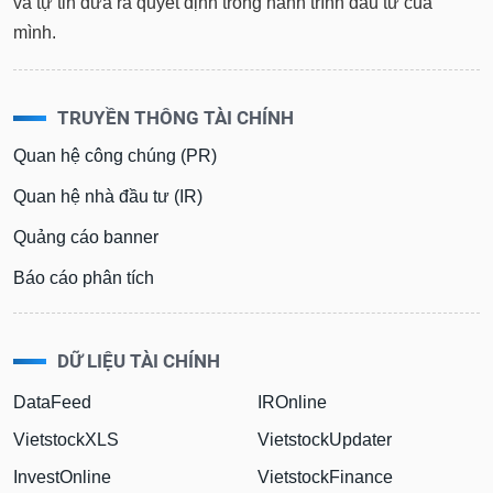
và tự tin đưa ra quyết định trong hành trình đầu tư của
mình.
TRUYỀN THÔNG TÀI CHÍNH
Quan hệ công chúng (PR)
Quan hệ nhà đầu tư (IR)
Quảng cáo banner
Báo cáo phân tích
DỮ LIỆU TÀI CHÍNH
DataFeed
IROnline
VietstockXLS
VietstockUpdater
InvestOnline
VietstockFinance