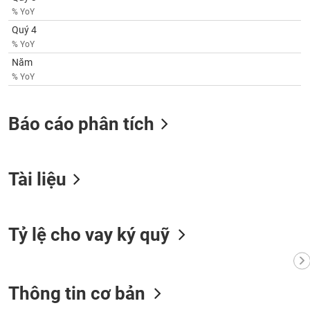
phân
% YoY
tích
(-)
Quý 4
% YoY
Năm
Thuật
% YoY
ngữ
(-)
Báo cáo phân tích
Dịch
vụ
(-)
Tài liệu
Đào
tạo
Tỷ lệ cho vay ký quỹ
Sách
Thông tin cơ bản
tài