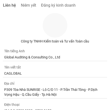
chính
Liên hệ
Niêm yết
Đăng ký kinh doanh
Công
cụ
đầu
tư
Công ty TNHH Kiểm toán và Tư vấn Toàn cầu
Tên tiếng Anh
Global Auditing & Consulting Co., Ltd
Truyền
Tên viết tắt
thông
tài
CAGLOBAL
chính
Địa chỉ
P309 Tòa Nhà SUNRISE - Lô C/D 11 - P.Trần Thái Tông - P.Dịch
Vọng Hậu - Q.Cầu Giấy - Tp.Hà Nội
Dữ
Điện thoại
liệu