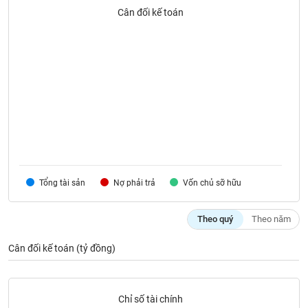
SÓC
Cân đối kế toán
SỨC
KHỎE
TÀI
CHÍNH
Tổng tài sản
Nợ phải trả
Vốn chủ sỡ hữu
CÔNG
NGHỆ
THÔNG
Theo quý
Theo năm
TIN
Cân đối kế toán (tỷ đồng)
DỊCH
Chỉ số tài chính