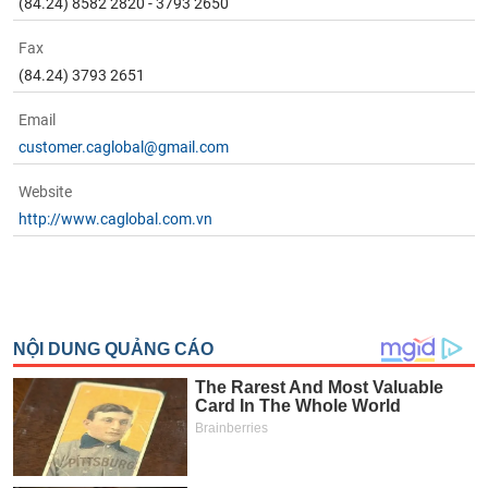
tài
(84.24) 8582 2820 - 3793 2650
chính
Fax
(84.24) 3793 2651
Email
customer.caglobal@gmail.com
Website
http://www.caglobal.com.vn