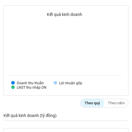
liệu
Kết quả kinh doanh
Tâm
lý
TIÊU
thị
DÙNG
trường
KHÔNG
THIẾT
YẾU
TIÊU
Doanh thu thuần
Lợi nhuận gộp
DÙNG
LNST thu nhập DN
THIẾT
YẾU
Theo quý
Theo năm
Kết quả kinh doanh (tỷ đồng)
CHĂM