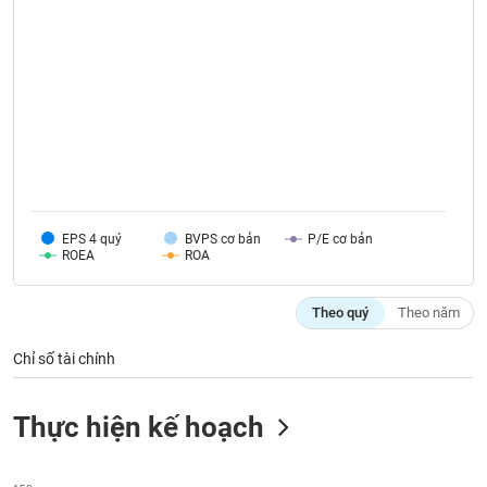
VỤ
TRUYỀN
THÔNG
TIỆN
ÍCH
EPS 4 quý
BVPS cơ bản
P/E cơ bản
ROEA
ROA
BẤT
Theo quý
Theo năm
ĐỘNG
SẢN
Chỉ số tài chính
Mã
chứng
Thực hiện kế hoạch
khoán
(-)