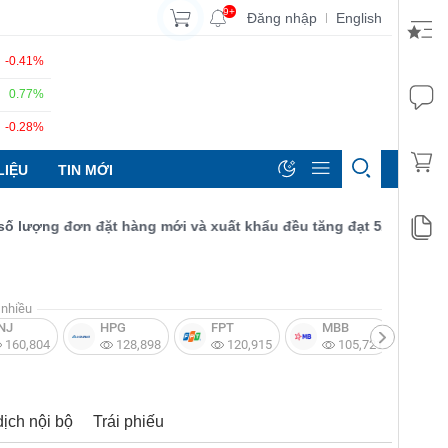
9+
Đăng nhập
English
|
-0.41%
0.77%
-0.28%
LIỆU
TIN MỚI
ợng đơn đặt hàng mới và xuất khẩu đều tăng đạt 52,9 điểm.
nhiều
NJ
HPG
FPT
MBB
V
160,804
128,898
120,915
105,721
dịch nội bộ
Trái phiếu