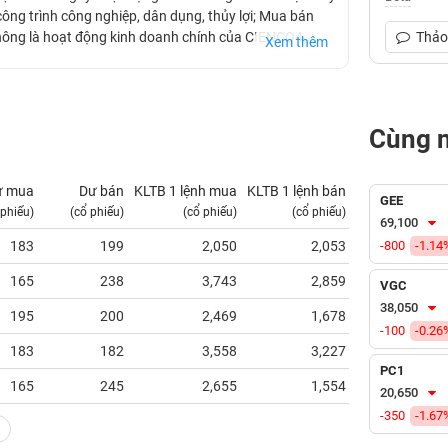
ông trình công nghiệp, dân dụng, thủy lợi; Mua bán
hông là hoạt động kinh doanh chính của CIENCO4.
Thảo 
Xem thêm
ao thông theo hình thức BOT, BT trên khắp cả nước.
Cùng 
ư mua
Dư bán
KLTB 1 lệnh mua
KLTB 1 lệnh bán
NN mua
GEE
 phiếu)
(cổ phiếu)
(cổ phiếu)
(cổ phiếu)
(tỷ VNĐ)
69,100
183
199
2,050
2,053
-800
0.00
-1.14
165
238
3,743
2,859
0.00
VGC
38,050
195
200
2,469
1,678
0.00
-100
-0.26
183
182
3,558
3,227
0.00
PC1
165
245
2,655
1,554
0.00
20,650
-350
-1.67