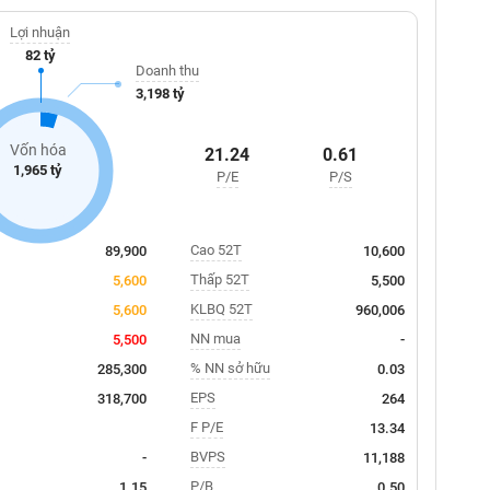
Lợi nhuận
82 tỷ
Doanh thu
3,198 tỷ
Vốn hóa
21.24
0.61
1,965 tỷ
P/E
P/S
Cao 52T
89,900
10,600
Thấp 52T
5,600
5,500
KLBQ 52T
5,600
960,006
NN mua
5,500
-
% NN sở hữu
285,300
0.03
EPS
318,700
264
F P/E
13.34
BVPS
-
11,188
P/B
1.15
0.50