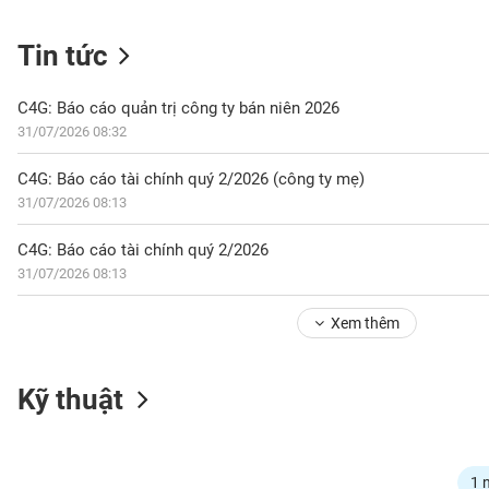
Tin tức
NGÀNH
C4G: Báo cáo quản trị công ty bán niên 2026
31/07/2026 08:32
DOANH
C4G: Báo cáo tài chính quý 2/2026 (công ty mẹ)
NGHIỆP
31/07/2026 08:13
C4G: Báo cáo tài chính quý 2/2026
31/07/2026 08:13
CỔ
PHIẾU
Xem thêm
PHÁI
Kỹ thuật
SINH
TRÁI
1 