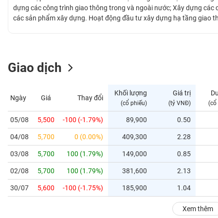
GIỚI
dựng các công trình giao thông trong và ngoài nước; Xây dựng các c
các sản phẩm xây dựng. Hoạt động đầu tư xây dựng hạ tầng giao t
Công ty cổ phần Tập đoàn Cienco4 đã thực hiện đầu tư các dự án gi
ĐÔNG
DƯƠNG
Giao dịch
TÀI
CHÍNH
Khối lượng
Giá trị
D
Ngày
Giá
Thay đổi
CÁ
(cổ phiếu)
(tỷ VNĐ)
(cổ
NHÂN
05/08
5,500
-100 (-1.79%)
89,900
0.50
04/08
5,700
0 (0.00%)
409,300
2.28
PHÂN
TÍCH
03/08
5,700
100 (1.79%)
149,000
0.85
VIETSTOCKFINANCE
02/08
5,700
100 (1.79%)
381,600
2.13
30/07
5,600
-100 (-1.75%)
185,900
1.04
VĨ
Xem thêm
MÔ