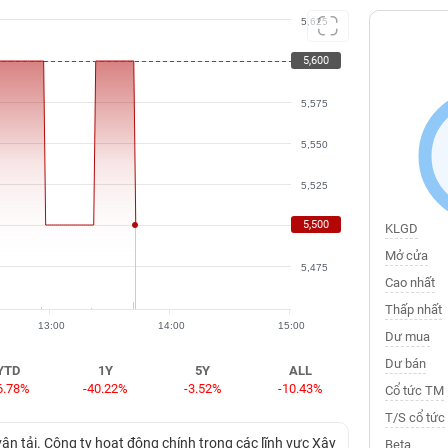
5,625
5,600
5,600
5,575
5,550
5,525
5,500
5,500
KLGD
Mở cửa
5,475
Cao nhất
Thấp nhất
13:00
14:00
15:00
Dư mua
Dư bán
YTD
1Y
5Y
ALL
6.78%
-40.22%
-3.52%
-10.43%
Cổ tức TM
T/S cổ tức
vận tải. Công ty hoạt động chính trong các lĩnh vực Xây
Beta