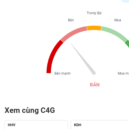
PHIẾU
Trung lập
Bán
Mua
CÔNG
CỤ
ĐẦU
TƯ
XUẤT
DỮ
Bán mạnh
Mua m
LIỆU
BÁN
TIN
MỚI
Xem cùng C4G
Ngành
(-)
HHV
KDH