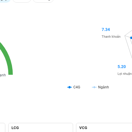
7.34
Thanh khoản
5.20
Lợi nhuận
ạnh
C4G
Ngành
LCG
VCG