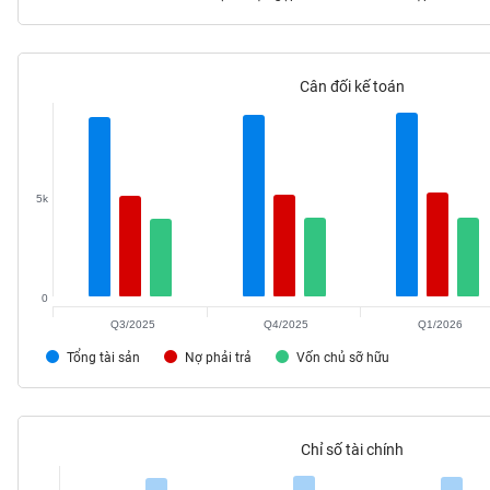
Cân đối kế toán
TIÊU
DÙNG
KHÔNG
THIẾT
YẾU
5k
0
TIÊU
DÙNG
Q3/2025
Q4/2025
Q1/2026
THIẾT
Tổng tài sản
Nợ phải trả
Vốn chủ sỡ hữu
YẾU
Chỉ số tài chính
CHĂM