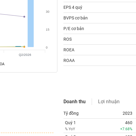
EPS 4 quý
30
BVPS cơ bản
P/E cơ bản
15
ROS
0
ROEA
Q2/2026
ROAA
ROA
Doanh thu
Lợi nhuận
Tỷ đồng
2023
Quý 1
460
% YoY
+7.68%