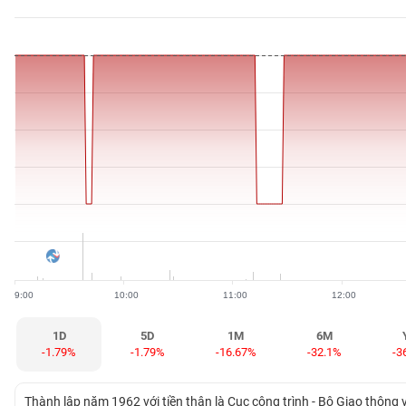
BẤT
ĐỘNG
SẢN
TÀI
CHÍNH
HÀNG
HÓA
9:00
10:00
11:00
12:00
KINH
TẾ
1D
5D
1M
6M
-1.79%
-1.79%
-16.67%
-32.1%
-3
THẾ
Thành lập năm 1962 với tiền thân là Cục công trình - Bộ Giao thông 