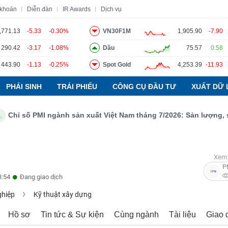
 khoán
Diễn đàn
IR Awards
Dịch vụ
,771.13
-5.33
-0.30%
VN30F1M
1,905.90
-7.90
290.42
-3.17
-1.08%
Dầu
75.57
0.58
o
Tin tức
Báo cáo phân tích
Thuật ngữ
Dịch vụ
443.90
-1.13
-0.25%
Spot Gold
4,253.39
-11.93
PHÁI SINH
TRÁI PHIẾU
CÔNG CỤ ĐẦU TƯ
XUẤT DỮ 
ỉ số PMI ngành sản xuất Việt Nam tháng 7/2026: Sản lượng, số lư
Xem 
P
3:54
Đang giao dịch
ghiệp
Kỹ thuật xây dựng
Hồ sơ
Tin tức & Sự kiện
Cùng ngành
Tài liệu
Giao 