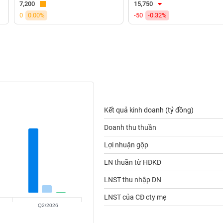
7,200
15,750
0
0.00%
-50
-0.32%
Kết quả kinh doanh (tỷ đồng)
Doanh thu thuần
Lợi nhuận gộp
LN thuần từ HĐKD
LNST thu nhập DN
LNST của CĐ cty mẹ
Q2/2026