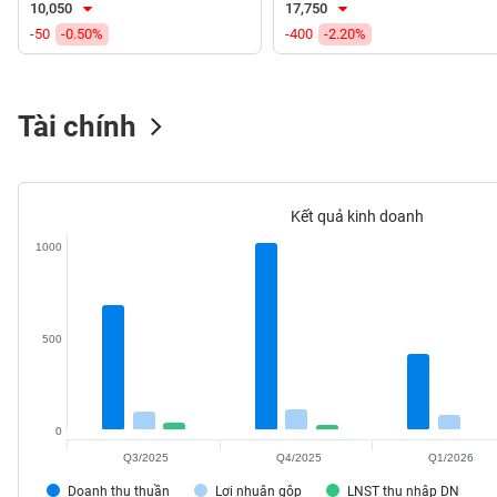
10,050
17,750
VS-
-50
-0.50%
-400
-2.20%
SECTOR
Tài chính
NĂNG
LƯỢNG
Kết quả kinh doanh
1000
NGUYÊN
VẬT
500
LIỆU
0
Q3/2025
Q4/2025
Q1/2026
CÔNG
NGHIỆP
Doanh thu thuần
Lợi nhuận gộp
LNST thu nhập DN