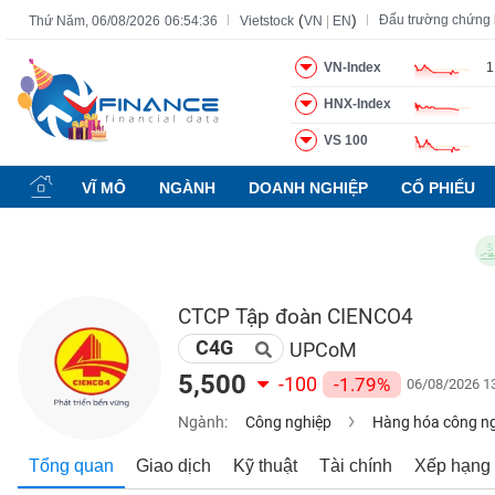
(
)
Đấu trường chứng
Thứ Năm, 06/08/2026
06:54:37
Vietstock
VN
|
EN
VN-Index
1
HNX-Index
Tất cả
Tính năng
Ngành
Mã chứng khoán
Lãnh đạ
VS 100
Tính
năng
VĨ MÔ
NGÀNH
DOANH NGHIỆP
CỔ PHIẾU
(-)
Ch
VIETSTOCK
CTCP Tập đoàn CIENCO4
C4G
CHỨNG
UPCoM
KHOÁN
5,500
-100
-1.79%
06/08/2026 1
Ngành:
Công nghiệp
Hàng hóa công n
DOANH
Tổng quan
Giao dịch
Kỹ thuật
Tài chính
Xếp hạng
NGHIỆP