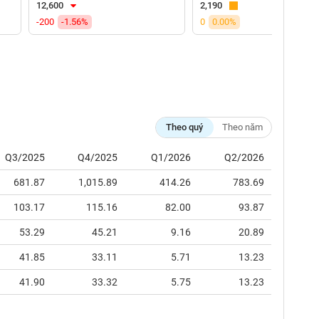
12,600
2,190
-200
-1.56%
0
0.00%
Theo quý
Theo năm
Q3/2025
Q4/2025
Q1/2026
Q2/2026
681.87
1,015.89
414.26
783.69
103.17
115.16
82.00
93.87
53.29
45.21
9.16
20.89
41.85
33.11
5.71
13.23
41.90
33.32
5.75
13.23