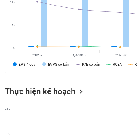
10k
SÓC
SỨC
KHỎE
5k
TÀI
0
CHÍNH
Q3/2025
Q4/2025
Q1/2026
EPS 4 quý
BVPS cơ bản
P/E cơ bản
ROEA
CÔNG
Thực hiện kế hoạch
NGHỆ
THÔNG
TIN
150
100
DỊCH