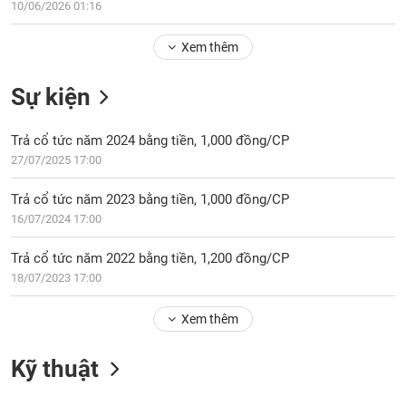
Tổng
10/06/2026 01:16
VS-
quan
SECTOR
Xem thêm
Giao
dịch
Sự kiện
Tài
chính
NĂNG
Trả cổ tức năm 2024 bằng tiền, 1,000 đồng/CP
Phân
LƯỢNG
27/07/2025 17:00
tích
kỹ
Trả cổ tức năm 2023 bằng tiền, 1,000 đồng/CP
thuật
16/07/2024 17:00
Hồ
NGUYÊN
sơ
Trả cổ tức năm 2022 bằng tiền, 1,200 đồng/CP
VẬT
doanh
18/07/2023 17:00
LIỆU
nghiệp
Tin
Xem thêm
tức
sự
Kỹ thuật
CÔNG
kiện
NGHIỆP
Tài