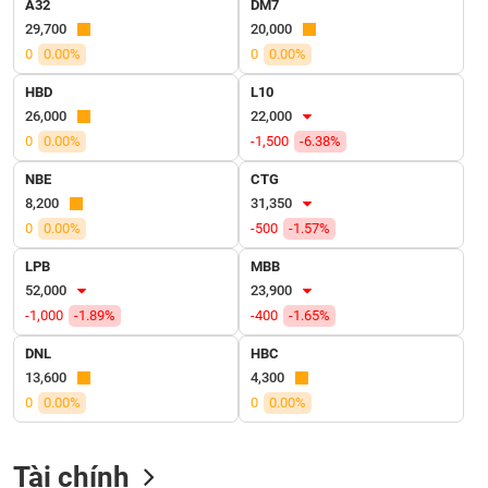
A32
DM7
VỤ
29,700
20,000
TRUYỀN
THÔNG
0
0.00%
0
0.00%
HBD
L10
26,000
22,000
0
0.00%
-1,500
-6.38%
TIỆN
NBE
CTG
ÍCH
8,200
31,350
0
0.00%
-500
-1.57%
LPB
MBB
52,000
23,900
BẤT
-1,000
-1.89%
-400
-1.65%
ĐỘNG
SẢN
DNL
HBC
13,600
4,300
Mã
0
0.00%
0
0.00%
chứng
khoán
(-)
Tài chính