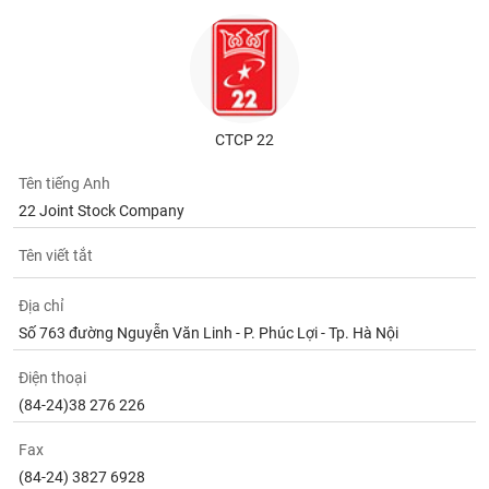
tài
chính
CTCP 22
Tên tiếng Anh
22 Joint Stock Company
Tên viết tắt
Địa chỉ
Số 763 đường Nguyễn Văn Linh - P. Phúc Lợi - Tp. Hà Nội
Điện thoại
(84-24)38 276 226
Fax
(84-24) 3827 6928