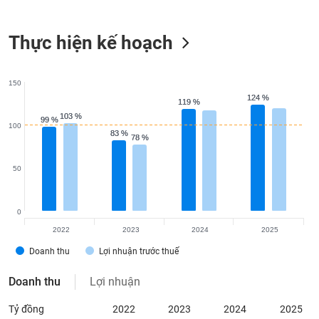
Tất cả
Cổ phiếu
Chỉ số
Chứng chỉ quỹ
Chứng q
Thực hiện kế hoạch
Lãnh
đạo
(-)
150
Tất cả
Người nội bộ
Người liên quan
Cổ đông lớn
124 %
124 %
119 %
119 %
103 %
103 %
99 %
99 %
100
Tin
83 %
83 %
78 %
78 %
tức
(-)
50
Bài
viết
0
của
2022
2023
2024
2025
tác
giả
Doanh thu
Lợi nhuận trước thuế
(-)
Doanh thu
Lợi nhuận
Báo
Tỷ đồng
2022
2023
2024
2025
cáo