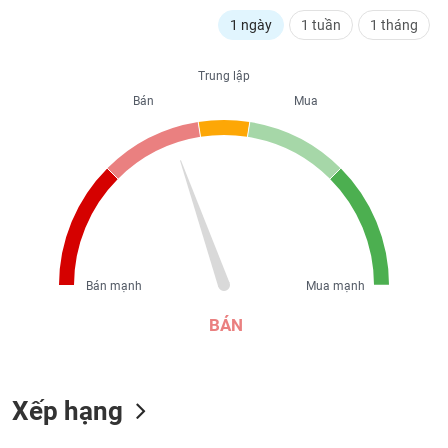
liệu
1 ngày
1 tuần
1 tháng
Tâm
lý
Trung lập
TIÊU
thị
Bán
Mua
DÙNG
trường
KHÔNG
THIẾT
YẾU
TIÊU
Bán mạnh
Mua mạnh
DÙNG
THIẾT
BÁN
YẾU
Xếp hạng
CHĂM