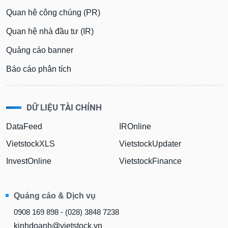
Quan hệ công chúng (PR)
Quan hệ nhà đầu tư (IR)
Quảng cáo banner
Báo cáo phân tích
DỮ LIỆU TÀI CHÍNH
DataFeed
IROnline
VietstockXLS
VietstockUpdater
InvestOnline
VietstockFinance
Quảng cáo & Dịch vụ
0908 169 898 - (028) 3848 7238
kinhdoanh@vietstock.vn