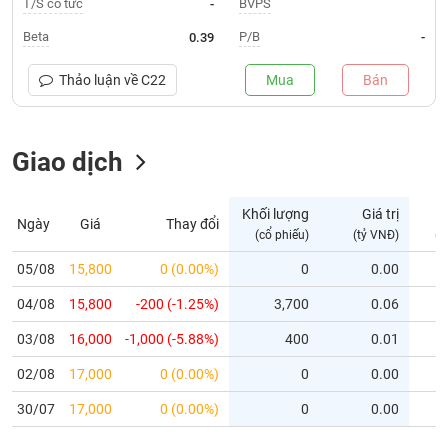
T/S cổ tức
BVPS
-
Trạng
Beta
P/B
0.39
-
thái
NGÀNH
cổ
Thảo luận về
C22
Mua
Bán
phiếu
Quy
Giao dịch
DOANH
mô
NGHIỆP
thị
trường
Khối lượng
Giá trị
Ngày
Giá
Thay đổi
Niêm
(cổ phiếu)
(tỷ VNĐ)
(c
CỔ
yết
PHIẾU
05/08
15,800
0 (0.00%)
0
0.00
Niêm
04/08
yết
15,800
-200 (-1.25%)
3,700
0.06
mới
PHÁI
03/08
16,000
-1,000 (-5.88%)
400
0.01
Niêm
SINH
02/08
17,000
0 (0.00%)
0
0.00
yết
bổ
30/07
17,000
0 (0.00%)
0
0.00
sung
TRÁI