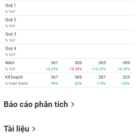
phân
Quý 1
tích
% YoY
(-)
Quý 2
% YoY
Thuật
Quý 3
ngữ
% YoY
(-)
Quý 4
% YoY
Dịch
Năm
361
306
365
399
vụ
% YoY
+4.25%
-15.35%
+19.33%
+9.39%
(-)
Kế hoạch
367
369
307
323
% hoàn thành
99%
83%
119%
124%
Đào
tạo
Báo cáo phân tích
Sách
Tài liệu
tài