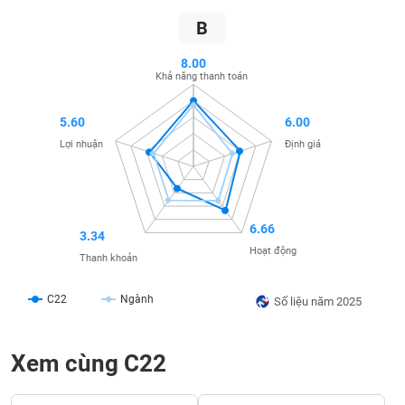
SÓC
SỨC
B
KHỎE
8.00
Khả năng thanh toán
5.60
6.00
TÀI
Lợi nhuận
Định giá
CHÍNH
6.66
3.34
CÔNG
Hoạt động
Thanh khoản
NGHỆ
THÔNG
C22
Ngành
TIN
Số liệu năm 2025
Xem cùng C22
DỊCH