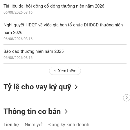
chính
Tài liệu đại hội đồng cổ đông thường niên năm 2026
06/08/2026 08:16
Nghị quyết HĐQT về việc gia hạn tổ chức ĐHĐCĐ thường niên
Công
năm 2026
cụ
06/08/2026 08:16
đầu
tư
Báo cáo thường niên năm 2025
06/08/2026 08:16
Xem thêm
Truyền
thông
Tỷ lệ cho vay ký quỹ
tài
chính
Thông tin cơ bản
Dữ
Liên hệ
Niêm yết
Đăng ký kinh doanh
liệu