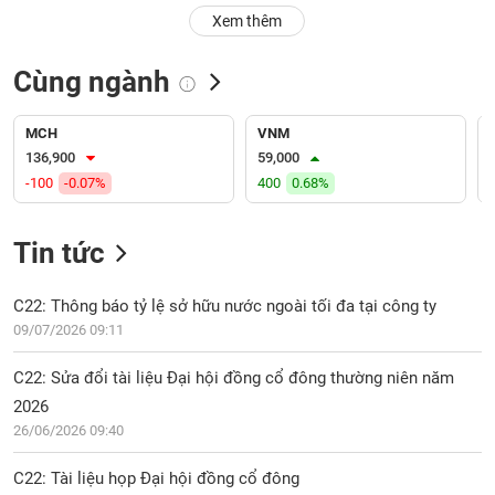
PHIẾU
Hủy
Xem thêm
niêm
yết
Cùng ngành
Theo
CÔNG
dõi
CỤ
đặc
MCH
VNM
ĐẦU
biệt
136,900
59,000
TƯ
-100
-0.07%
400
0.68%
Không
được
ký
Tin tức
XUẤT
quỹ
DỮ
LIỆU
Danh
C22: Thông báo tỷ lệ sở hữu nước ngoài tối đa tại công ty
mục
09/07/2026 09:11
ETF
TIN
C22: Sửa đổi tài liệu Đại hội đồng cổ đông thường niên năm
Cổ
MỚI
2026
phiếu
26/06/2026 09:40
chi
Ngành
tiết
(-)
C22: Tài liệu họp Đại hội đồng cổ đông