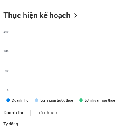
liệu
Thực hiện kế hoạch
Tâm
lý
TIÊU
thị
DÙNG
150
trường
KHÔNG
THIẾT
YẾU
100
50
TIÊU
DÙNG
THIẾT
0
YẾU
Doanh thu
Lợi nhuận trước thuế
Lợi nhuận sau thuế
Doanh thu
Lợi nhuận
Tỷ đồng
CHĂM