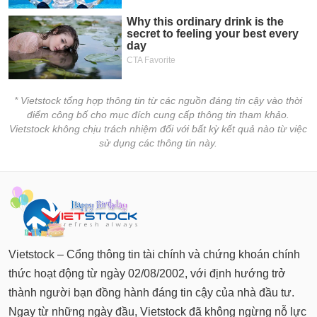
chính
Công
cụ
đầu
* Vietstock tổng hợp thông tin từ các nguồn đáng tin cậy vào thời
tư
điểm công bố cho mục đích cung cấp thông tin tham khảo.
Vietstock không chịu trách nhiệm đối với bất kỳ kết quả nào từ việc
sử dụng các thông tin này.
Truyền
thông
tài
chính
Vietstock – Cổng thông tin tài chính và chứng khoán chính
thức hoạt động từ ngày 02/08/2002, với định hướng trở
Dữ
thành người bạn đồng hành đáng tin cậy của nhà đầu tư.
liệu
Ngay từ những ngày đầu, Vietstock đã không ngừng nỗ lực