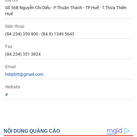
Địa chỉ
Tất cả
Cổ phiếu
Chỉ số
Chứng chỉ quỹ
Chứng q
Số 56B Nguyễn Chí Diểu - P.Thuận Thành - TP.Huế - T.Thừa Thiên
Huế
Lãnh
đạo
Điện thoại
(-)
(84.234) 359 900 - (84.9) 1349 5643
Tất cả
Người nội bộ
Người liên quan
Cổ đông lớn
Fax
(84.234) 351 3824
Tin
tức
(-)
Email
hdqtbtt@gmail.com
Bài
Website
viết
#
của
tác
giả
(-)
Báo
cáo