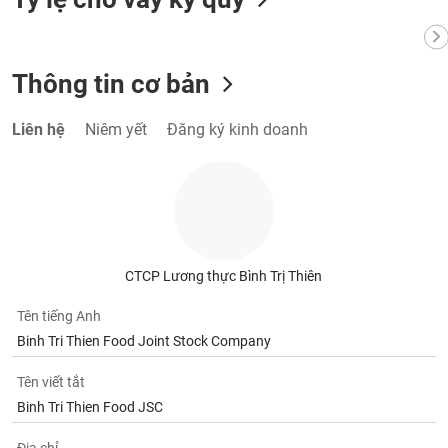
VỤ
TRUYỀN
THÔNG
Thông tin cơ bản
Liên hệ
Niêm yết
Đăng ký kinh doanh
TIỆN
ÍCH
BẤT
CTCP Lương thực Bình Trị Thiên
ĐỘNG
SẢN
Tên tiếng Anh
Binh Tri Thien Food Joint Stock Company
Mã
chứng
Tên viết tắt
khoán
Binh Tri Thien Food JSC
(-)