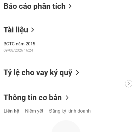
VỤ
Báo cáo phân tích
TRUYỀN
THÔNG
Tài liệu
BCTC năm 2015
TIỆN
09/08/2026 16:24
ÍCH
Tỷ lệ cho vay ký quỹ
BẤT
ĐỘNG
SẢN
Thông tin cơ bản
Mã
Liên hệ
Niêm yết
Đăng ký kinh doanh
chứng
khoán
(-)