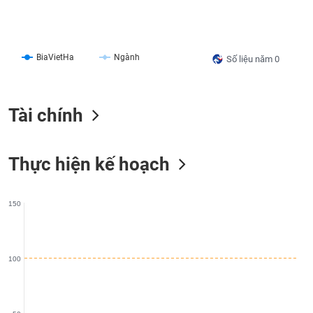
liệu
Tâm
lý
TIÊU
BiaVietHa
Ngành
Số liệu năm 0
thị
DÙNG
trường
KHÔNG
THIẾT
Tài chính
YẾU
Thực hiện kế hoạch
TIÊU
DÙNG
150
THIẾT
YẾU
100
CHĂM