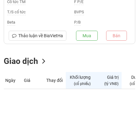
Giá
Cổ tức TM
F P/E
tích
Đặt
T/S cổ tức
BVPS
Biểu
lệnh
đồ
ĐÔNG
Beta
P/B
Nước
tài
DƯƠNG
ngoài
chính
Thảo luận về
BiaVietHa
Mua
Bán
Tự
TÀI
doanh
CHÍNH
Giao dịch
Ảnh
CÁ
hưởng
NHÂN
chỉ
Khối lượng
Giá trị
Dư 
số
Ngày
Giá
Thay đổi
(cổ phiếu)
(tỷ VNĐ)
(cổ p
Biến
PHÂN
động
TÍCH
cổ
VIETSTOCKFINANCE
phiếu
Giao
dịch
VĨ
nội
MÔ
bộ