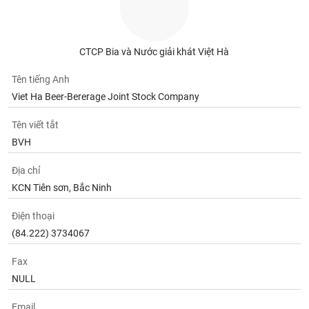
Tất cả
Cổ phiếu
Chỉ số
Chứng chỉ quỹ
Chứng q
Lãnh
đạo
CTCP Bia và Nước giải khát Việt Hà
(-)
Tên tiếng Anh
Tất cả
Người nội bộ
Người liên quan
Cổ đông lớn
Viet Ha Beer-Bererage Joint Stock Company
Tên viết tắt
Tin
tức
BVH
(-)
Địa chỉ
KCN Tiên sơn, Bắc Ninh
Bài
viết
của
Điện thoại
tác
(84.222) 3734067
giả
(-)
Fax
NULL
Báo
cáo
Email