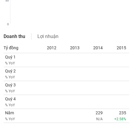
50
SÓC
SỨC
KHỎE
0
Doanh thu
Lợi nhuận
TÀI
Tỷ đồng
2012
2013
2014
2015
CHÍNH
Quý 1
% YoY
Quý 2
% YoY
CÔNG
Quý 3
NGHỆ
% YoY
THÔNG
Quý 4
TIN
% YoY
Năm
229
235
% YoY
N/A
+2.58%
DỊCH