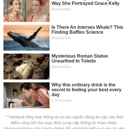
chính
Công
cụ
đầu
tư
Truyền
thông
tài
chính
* Vietstock tổng hợp thông tin từ các nguồn đáng tin cậy vào thời
Dữ
điểm công bố cho mục đích cung cấp thông tin tham khảo.
liệu
Vietstock không chịu trách nhiệm đối với bất kỳ kết quả nào từ việc