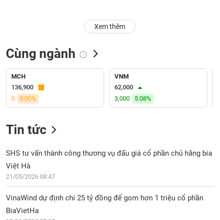
Trạng
Xem thêm
thái
NGÀNH
cổ
phiếu
Cùng ngành
Quy
DOANH
mô
MCH
VNM
NGHIỆP
thị
136,900
62,000
trường
0
0.00%
3,000
5.08%
Niêm
CỔ
yết
Tin tức
PHIẾU
Niêm
yết
SHS tư vấn thành công thương vụ đấu giá cổ phần chủ hãng bia
mới
Việt Hà
PHÁI
Niêm
SINH
21/05/2026 08:47
yết
bổ
VinaWind dự định chi 25 tỷ đồng để gom hơn 1 triệu cổ phần
sung
BiaVietHa
TRÁI