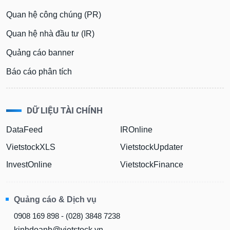
Quan hệ công chúng (PR)
Quan hệ nhà đầu tư (IR)
Quảng cáo banner
Báo cáo phân tích
DỮ LIỆU TÀI CHÍNH
DataFeed
IROnline
VietstockXLS
VietstockUpdater
InvestOnline
VietstockFinance
Quảng cáo & Dịch vụ
0908 169 898 - (028) 3848 7238
kinhdoanh@vietstock.vn