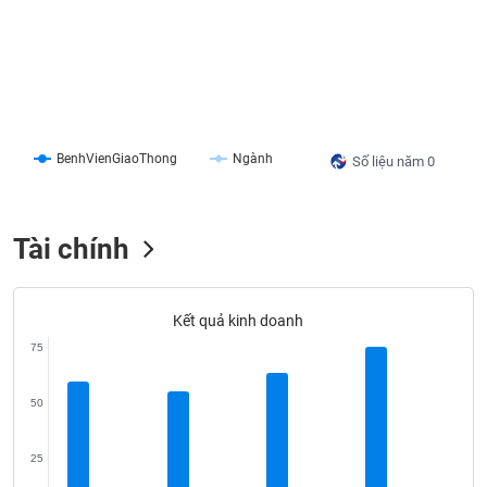
liệu
Tâm
lý
TIÊU
thị
DÙNG
trường
KHÔNG
THIẾT
BenhVienGiaoThong
Ngành
Số liệu năm 0
YẾU
Tài chính
TIÊU
DÙNG
Kết quả kinh doanh
THIẾT
75
YẾU
50
25
CHĂM