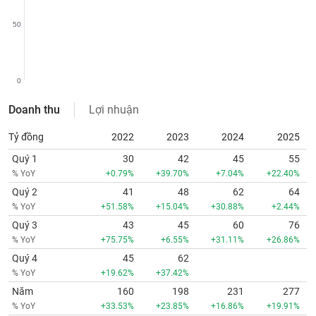
chính
50
Công
0
cụ
đầu
Doanh thu
Lợi nhuận
tư
Tỷ đồng
2022
2023
2024
2025
Quý 1
30
42
45
55
% YoY
+0.79%
+39.70%
+7.04%
+22.40%
Truyền
Quý 2
41
48
62
64
thông
% YoY
+51.58%
+15.04%
+30.88%
+2.44%
tài
chính
Quý 3
43
45
60
76
% YoY
+75.75%
+6.55%
+31.11%
+26.86%
Quý 4
45
62
% YoY
+19.62%
+37.42%
Dữ
Năm
160
198
231
277
liệu
% YoY
+33.53%
+23.85%
+16.86%
+19.91%