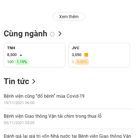
Trạng
Xem thêm
thái
NGÀNH
cổ
phiếu
Cùng ngành
Quy
DOANH
mô
TNH
JVC
NGHIỆP
thị
8,500
3,050
trường
100
1.19%
0
0.00%
Niêm
CỔ
yết
Tin tức
PHIẾU
Niêm
yết
Bệnh viện cũng “đổ bệnh” mùa Covid-19
mới
19/11/2021 06:00
PHÁI
Niêm
SINH
Bệnh viện Giao thông Vận tải chìm trong thua lỗ
yết
05/11/2021 03:05
bổ
sung
TRÁI
Đánh giá lại giá trị vốn Nhà nước tại Bệnh viện Giao thông Vận