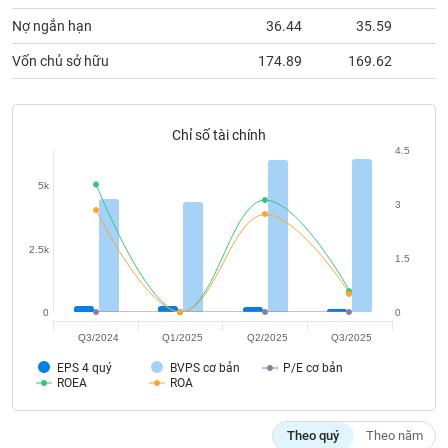
Tất cả
Cổ phiếu
Chỉ số
Chứng chỉ quỹ
Chứng q
Nợ ngắn hạn
36.44
35.59
Lãnh
Vốn chủ sở hữu
174.89
169.62
3
đạo
(-)
Tất cả
Người nội bộ
Người liên quan
Cổ đông lớn
Chỉ số tài chính
4.5
Tin
5k
tức
3
(-)
2.5k
1.5
Bài
viết
của
0
0
tác
Q3/2024
Q1/2025
Q2/2025
Q3/2025
giả
(-)
EPS 4 quý
BVPS cơ bản
P/E cơ bản
ROEA
ROA
Báo
Theo quý
Theo năm
cáo