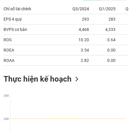
phân
tích
Chỉ số tài chính
Q3/2024
Q1/2025
Q2
(-)
EPS 4 quý
293
283
BVPS cơ bản
4,468
4,333
Thuật
ngữ
(-)
ROS
10.20
-3.64
ROEA
3.54
0.00
Dịch
ROAA
2.82
0.00
vụ
(-)
Thực hiện kế hoạch
Đào
tạo
150
100
Sách
tài