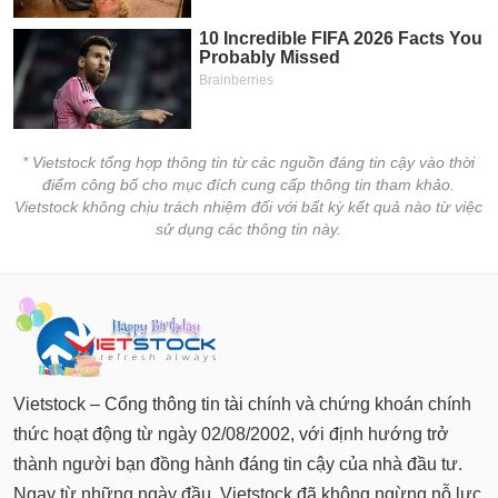
* Vietstock tổng hợp thông tin từ các nguồn đáng tin cậy vào thời
điểm công bố cho mục đích cung cấp thông tin tham khảo.
Vietstock không chịu trách nhiệm đối với bất kỳ kết quả nào từ việc
sử dụng các thông tin này.
Vietstock – Cổng thông tin tài chính và chứng khoán chính
thức hoạt động từ ngày 02/08/2002, với định hướng trở
thành người bạn đồng hành đáng tin cậy của nhà đầu tư.
Ngay từ những ngày đầu, Vietstock đã không ngừng nỗ lực