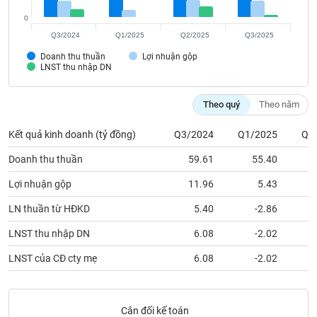
SÓC
SỨC
0
KHỎE
Q3/2024
Q1/2025
Q2/2025
Q3/2025
Doanh thu thuần
Lợi nhuận gộp
LNST thu nhập DN
TÀI
Theo quý
Theo năm
CHÍNH
Kết quả kinh doanh (tỷ đồng)
Q3/2024
Q1/2025
Q2
Doanh thu thuần
59.61
55.40
Lợi nhuận gộp
11.96
5.43
CÔNG
NGHỆ
LN thuần từ HĐKD
5.40
-2.86
THÔNG
LNST thu nhập DN
6.08
-2.02
TIN
LNST của CĐ cty mẹ
6.08
-2.02
DỊCH
Cân đối kế toán