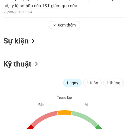
PHIẾU
Hủy
tải, tỷ lệ sở hữu của T&T giảm quá nửa
niêm
28/08/2019 03:34
yết
Theo
Xem thêm
CÔNG
dõi
CỤ
đặc
ĐẦU
Sự kiện
biệt
TƯ
Không
được
Kỹ thuật
ký
XUẤT
quỹ
DỮ
LIỆU
Danh
1 ngày
1 tuần
1 tháng
mục
ETF
TIN
Trung lập
Cổ
MỚI
Bán
Mua
phiếu
chi
Ngành
tiết
(-)