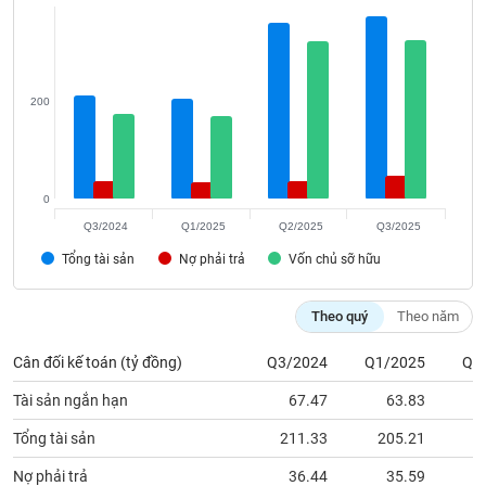
VỤ
TRUYỀN
THÔNG
200
TIỆN
ÍCH
0
Q3/2024
Q1/2025
Q2/2025
Q3/2025
Tổng tài sản
Nợ phải trả
Vốn chủ sỡ hữu
BẤT
Theo quý
Theo năm
ĐỘNG
SẢN
Cân đối kế toán (tỷ đồng)
Q3/2024
Q1/2025
Q2
Mã
Tài sản ngắn hạn
67.47
63.83
1
chứng
khoán
Tổng tài sản
211.33
205.21
3
(-)
Nợ phải trả
36.44
35.59