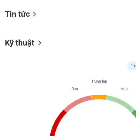
Tin tức
NGÀNH
Kỹ thuật
DOANH
NGHIỆP
1 
CỔ
Trung lập
PHIẾU
Bán
Mua
PHÁI
SINH
TRÁI