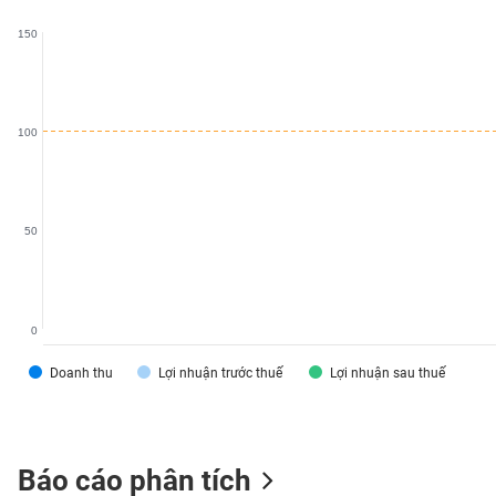
VS-
150
SECTOR
100
NĂNG
LƯỢNG
50
NGUYÊN
VẬT
0
LIỆU
Doanh thu
Lợi nhuận trước thuế
Lợi nhuận sau thuế
CÔNG
Báo cáo phân tích
NGHIỆP