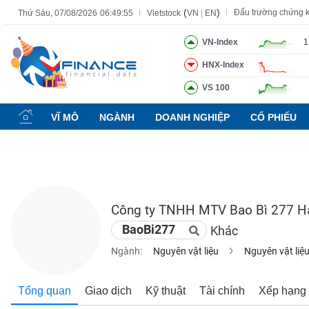
(
)
Đấu trường chứng 
Thứ Sáu, 07/08/2026
06:49:55
Vietstock
VN
|
EN
VN-Index
1
HNX-Index
Tất cả
Tính năng
Ngành
Mã chứng khoán
Lãnh đạ
VS 100
Tính
năng
VĨ MÔ
NGÀNH
DOANH NGHIỆP
CỔ PHIẾU
(-)
VIETSTOCK
Công ty TNHH MTV Bao Bì 277 H
CHỨNG
BaoBi277
Khác
KHOÁN
Ngành:
Nguyên vật liệu
Nguyên vật liệ
DOANH
Tổng quan
Giao dịch
Kỹ thuật
Tài chính
Xếp hạng
NGHIỆP