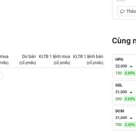
Thảo 
Cùng 
 mua
Dư bán
KLTB 1 lệnh mua
KLTB 1 lệnh bán
NN mua
HPG
phiếu)
(cổ phiếu)
(cổ phiếu)
(cổ phiếu)
(tỷ VNĐ)
22,000
150
0.69%
GEL
31,000
200
0.65%
DCM
31,600
750
2.43%