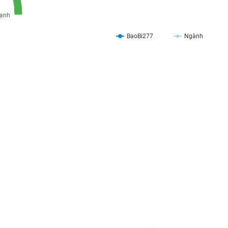
ạnh
BaoBi277
Ngành