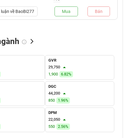
luận về
BaoBi277
Mua
Bán
ngành
NN bán
Tự doanh mua
Tự doanh bán
GVR
(tỷ VNĐ)
(tỷ VNĐ)
(tỷ VNĐ)
29,750
1,900
6.82%
DGC
44,200
850
1.96%
DPM
22,050
550
2.56%