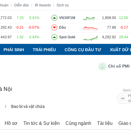
khoán
Diễn đàn
IR Awards
Dịch vụ
,772.03
7.25
0.41%
VN30F1M
1,908.00
12.00
292.43
-0.21
-0.07%
Dầu
77.88
-0.17
o
Tin tức
Báo cáo phân tích
Thuật ngữ
Dịch vụ
443.97
1.92
0.44%
Spot Gold
4,292.92
29.44
PHÁI SINH
TRÁI PHIẾU
CÔNG CỤ ĐẦU TƯ
XUẤT DỮ 
Chỉ số PMI ngàn
à Nội
Xem 
P
u
Bao bì và vật chứa
Hồ sơ
Tin tức & Sự kiện
Cùng ngành
Tài liệu
Giao 