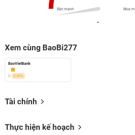
PHIẾU
Bán mạnh
Mua m
_
CÔNG
CỤ
ĐẦU
Xem cùng BaoBi277
TƯ
BaoVietBank
XUẤT
DỮ
0
0.00%
LIỆU
Tài chính
TIN
MỚI
Ngành
Thực hiện kế hoạch
(-)