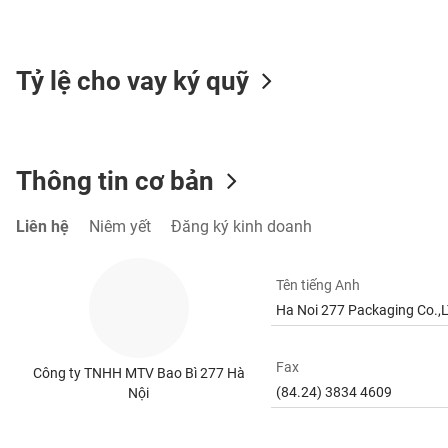
Tỷ lệ cho vay ký quỹ
TIÊU
DÙNG
KHÔNG
THIẾT
Thông tin cơ bản
YẾU
Liên hệ
Niêm yết
Đăng ký kinh doanh
TIÊU
Tên tiếng Anh
DÙNG
Ha Noi 277 Packaging Co.,
THIẾT
YẾU
Fax
Công ty TNHH MTV Bao Bì 277 Hà
(84.24) 3834 4609
Nội
CHĂM