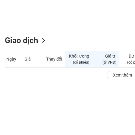
GIỚI
ĐÔNG
DƯƠNG
Giao dịch
TÀI
CHÍNH
Khối lượng
Giá trị
Dư
Ngày
Giá
Thay đổi
CÁ
(cổ phiếu)
(tỷ VNĐ)
(cổ 
NHÂN
Xem thêm
PHÂN
TÍCH
VIETSTOCKFINANCE
VĨ
MÔ