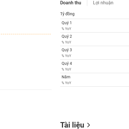
Doanh thu
Lợi nhuận
Tỷ đồng
Quý 1
% YoY
Quý 2
% YoY
Quý 3
% YoY
Quý 4
% YoY
Năm
% YoY
Tài liệu