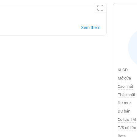
Xem thêm
KLGD
Mở cửa
Cao nhất
Thấp nhất
Dư mua
Dư bán
Cổ tức TM
T/S cổ tức
Beta