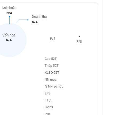
Lợi nhuận
N/A
Doanh thu
N/A
Vốn hóa
-
P/E
N/A
P/S
Cao 52T
Thấp 52T
KLBQ 52T
NN mua
% NN sở hữu
EPS
F P/E
BVPS
P/B