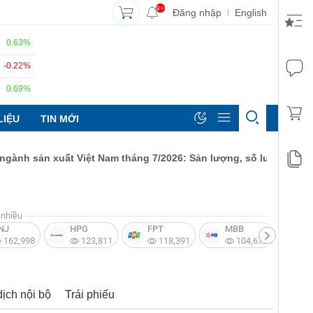
9+
Đăng nhập
English
|
0.63%
-0.22%
0.69%
LIỆU
TIN MỚI
h sản xuất Việt Nam tháng 7/2026: Sản lượng, số lượng đơn đặt 
nhiều
NJ
HPG
FPT
MBB
V
162,998
123,811
118,391
104,672
dịch nội bộ
Trái phiếu