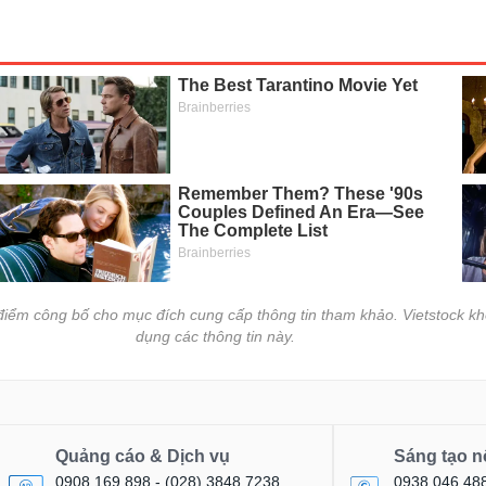
i điểm công bố cho mục đích cung cấp thông tin tham khảo. Vietstock kh
dụng các thông tin này.
Quảng cáo & Dịch vụ
Sáng tạo n
0908 169 898 - (028) 3848 7238
0938 046 48