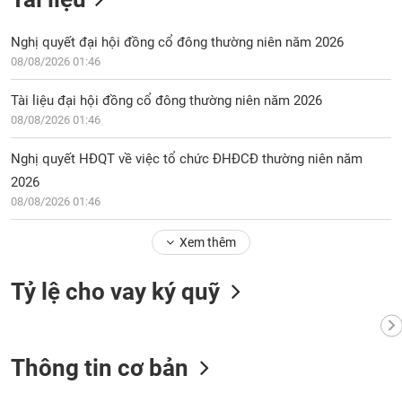
chính
Nghị quyết đại hội đồng cổ đông thường niên năm 2026
08/08/2026 01:46
Công
Tài liệu đại hội đồng cổ đông thường niên năm 2026
cụ
08/08/2026 01:46
đầu
tư
Nghị quyết HĐQT về việc tổ chức ĐHĐCĐ thường niên năm
2026
08/08/2026 01:46
Truyền
Xem thêm
thông
tài
chính
Tỷ lệ cho vay ký quỹ
Thông tin cơ bản
Dữ
liệu