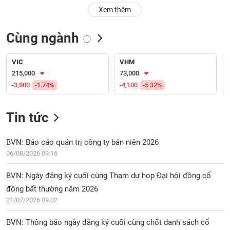
PHIẾU
Hủy
Xem thêm
niêm
yết
Cùng ngành
Theo
CÔNG
dõi
CỤ
đặc
VIC
VHM
ĐẦU
biệt
215,000
73,000
TƯ
-3,800
-1.74%
-4,100
-5.32%
Không
được
ký
Tin tức
XUẤT
quỹ
DỮ
LIỆU
Danh
BVN: Báo cáo quản trị công ty bán niên 2026
mục
06/08/2026 09:16
ETF
TIN
BVN: Ngày đăng ký cuối cùng Tham dự họp Đại hội đồng cổ
Cổ
MỚI
đông bất thường năm 2026
phiếu
21/07/2026 09:32
chi
Ngành
tiết
(-)
BVN: Thông báo ngày đăng ký cuối cùng chốt danh sách cổ