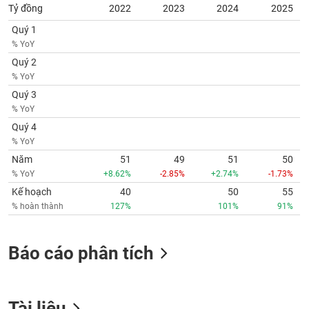
phân
Tỷ đồng
2022
2023
2024
2025
tích
(-)
Quý 1
% YoY
Quý 2
Thuật
% YoY
ngữ
(-)
Quý 3
% YoY
Quý 4
Dịch
% YoY
vụ
(-)
Năm
51
49
51
50
% YoY
+8.62%
-2.85%
+2.74%
-1.73%
Kế hoạch
40
50
55
Đào
% hoàn thành
127%
101%
91%
tạo
Báo cáo phân tích
Sách
tài
Tài liệu