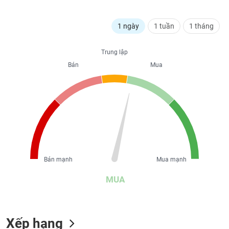
liệu
1 ngày
1 tuần
1 tháng
Tâm
lý
TIÊU
thị
Trung lập
DÙNG
trường
KHÔNG
Bán
Mua
THIẾT
YẾU
TIÊU
DÙNG
THIẾT
Bán mạnh
Mua mạnh
YẾU
MUA
Xếp hạng
CHĂM