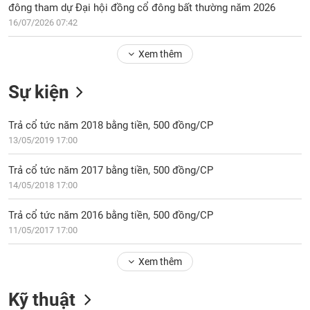
Tổng
VS-
đông tham dự Đại hội đồng cổ đông bất thường năm 2026
quan
SECTOR
16/07/2026 07:42
Giao
dịch
Xem thêm
Tài
Sự kiện
chính
NĂNG
Phân
LƯỢNG
Trả cổ tức năm 2018 bằng tiền, 500 đồng/CP
tích
kỹ
13/05/2019 17:00
thuật
Trả cổ tức năm 2017 bằng tiền, 500 đồng/CP
Hồ
NGUYÊN
14/05/2018 17:00
sơ
VẬT
doanh
LIỆU
Trả cổ tức năm 2016 bằng tiền, 500 đồng/CP
nghiệp
11/05/2017 17:00
Tin
tức
Xem thêm
sự
CÔNG
kiện
Kỹ thuật
NGHIỆP
Tài