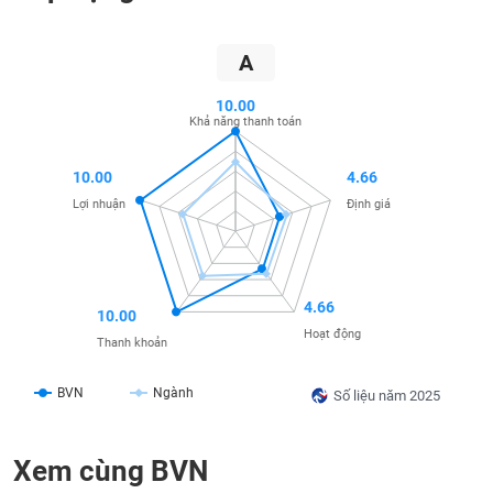
SÓC
SỨC
KHỎE
A
10.00
Khả năng thanh toán
TÀI
10.00
4.66
CHÍNH
Lợi nhuận
Định giá
CÔNG
4.66
10.00
NGHỆ
Hoạt động
THÔNG
Thanh khoản
TIN
BVN
Ngành
Số liệu năm 2025
Xem cùng BVN
DỊCH