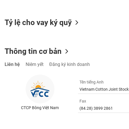
SÓC
SỨC
KHỎE
Tỷ lệ cho vay ký quỹ
TÀI
Thông tin cơ bản
CHÍNH
Liên hệ
Niêm yết
Đăng ký kinh doanh
CÔNG
Tên tiếng Anh
NGHỆ
Vietnam Cotton Joint Stoc
THÔNG
TIN
Fax
CTCP Bông Việt Nam
(84.28) 3899 2861
DỊCH