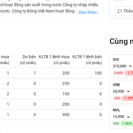
ới hoạt động sản xuất trong nước Công ty nhập nhiều
nước. Công ty Bông Việt Nam hoạt động trong lĩnh
Thảo 
Xem thêm
 tổ chức sản xuất nấm linh chi đỏ nhằm đa dạng mặt
nh đó, Công ty sở hữu khu trồng bông với tổng diện
Cùng 
 mua
Dư bán
KLTB 1 lệnh mua
KLTB 1 lệnh bán
NN mua
VIC
phiếu)
(cổ phiếu)
(cổ phiếu)
(cổ phiếu)
(tỷ VNĐ)
215,000
1
1
200
100
-3,800
0.00
-1.
2
0
250
0
0.00
VRE
24,950
2
0
100
0
0.00
-350
-1.38
1
0
200
0
0.00
NVL
1
0
900
0
0.00
13,900
200
1.46%