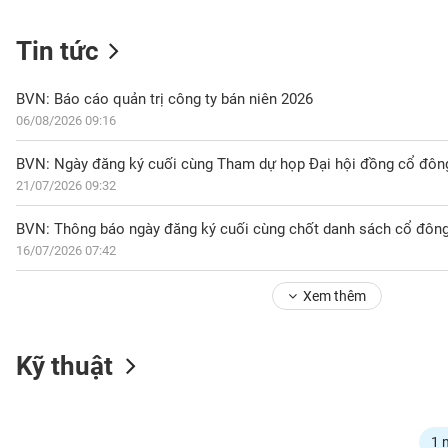
Tin tức
NGÀNH
BVN: Báo cáo quản trị công ty bán niên 2026
06/08/2026 09:16
DOANH
BVN: Ngày đăng ký cuối cùng Tham dự họp Đại hội đồng cổ đôn
NGHIỆP
21/07/2026 09:32
16/07/2026 07:42
CỔ
PHIẾU
Xem thêm
PHÁI
Kỹ thuật
SINH
TRÁI
1 