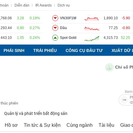
khoán
Diễn đàn
IR Awards
Dịch vụ
,768.06
3.28
0.19%
VN30F1M
1,890.10
-5.90
293.44
0.80
0.27%
Dầu
77.25
-0.80
o
Tin tức
Báo cáo phân tích
Thuật ngữ
Dịch vụ
443.10
1.05
0.24%
Spot Gold
4,315.73
52.25
PHÁI SINH
TRÁI PHIẾU
CÔNG CỤ ĐẦU TƯ
XUẤT DỮ 
Chỉ số PMI ngà
Xem 
P
 thúc phiên
Quản lý và phát triển bất động sản
Hồ sơ
Tin tức & Sự kiện
Cùng ngành
Tài liệu
Giao 