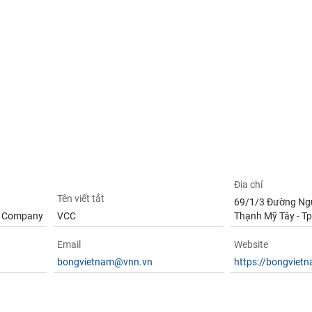
Địa chỉ
Tên viết tắt
69/1/3 Đường Nguy
k Company
VCC
Thạnh Mỹ Tây - Tp
Email
Website
bongvietnam@vnn.vn
https://bongviet