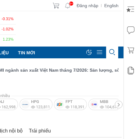
9+
Đăng nhập
English
|
-0.31%
-1.02%
1.23%
LIỆU
TIN MỚI
nh sản xuất Việt Nam tháng 7/2026: Sản lượng, số lượng đơn đặt
nhiều
NJ
HPG
FPT
MBB
V
162,998
123,811
118,391
104,672
dịch nội bộ
Trái phiếu