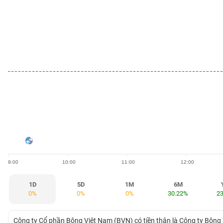
BẤT
ĐỘNG
SẢN
TÀI
CHÍNH
HÀNG
HÓA
9:00
10:00
11:00
12:00
KINH
TẾ
1D
5D
1M
6M
0%
0%
0%
30.22%
2
THẾ
Công ty Cổ phần Bông Việt Nam (BVN) có tiền thân là Công ty Bôn