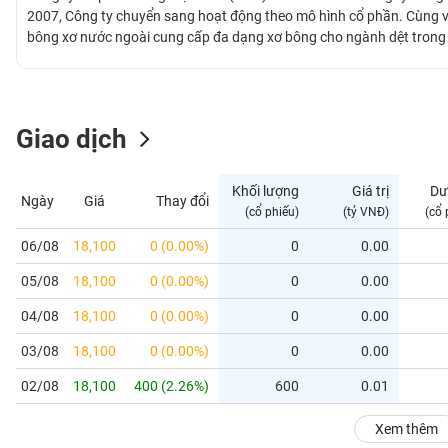
GIỚI
2007, Công ty chuyển sang hoạt động theo mô hình cổ phần. Cùng v
bông xơ nước ngoài cung cấp đa dạng xơ bông cho ngành dệt trong 
vực trồng và chế biến các sản phẩm từ bông. Từ năm 2013, Công ty
ĐÔNG
hàng. Kinh doanh bông hiện là mặt hàng chủ lực của công ty. Bên cạ
DƯƠNG
tích 650ha.
Giao dịch
TÀI
CHÍNH
Khối lượng
Giá trị
Dư
Ngày
Giá
Thay đổi
CÁ
(cổ phiếu)
(tỷ VNĐ)
(cổ 
NHÂN
06/08
18,100
0 (0.00%)
0
0.00
05/08
18,100
0 (0.00%)
0
0.00
PHÂN
TÍCH
04/08
18,100
0 (0.00%)
0
0.00
VIETSTOCKFINANCE
03/08
18,100
0 (0.00%)
0
0.00
02/08
18,100
400 (2.26%)
600
0.01
VĨ
Xem thêm
MÔ