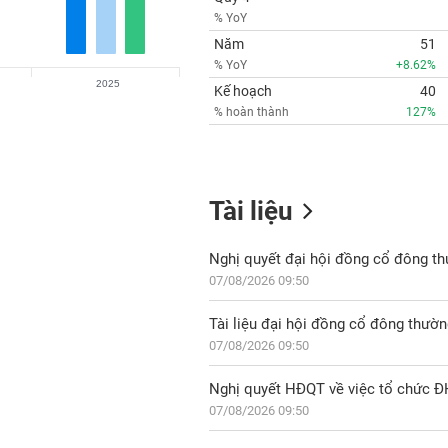
% YoY
Năm
51
% YoY
+8.62%
2025
Kế hoạch
40
% hoàn thành
127%
Tài liệu
Nghị quyết đại hội đồng cổ đông t
07/08/2026 09:50
Tài liệu đại hội đồng cổ đông thườ
07/08/2026 09:50
Nghị quyết HĐQT về việc tổ chức 
07/08/2026 09:50