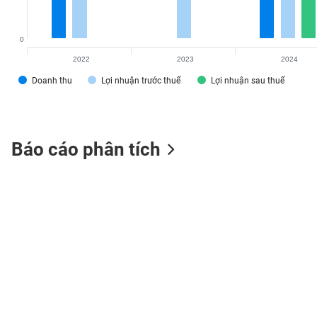
0
2022
2023
2024
TIÊU
DÙNG
Doanh thu
Lợi nhuận trước thuế
Lợi nhuận sau thuế
KHÔNG
THIẾT
YẾU
Báo cáo phân tích
TIÊU
DÙNG
THIẾT
YẾU
CHĂM