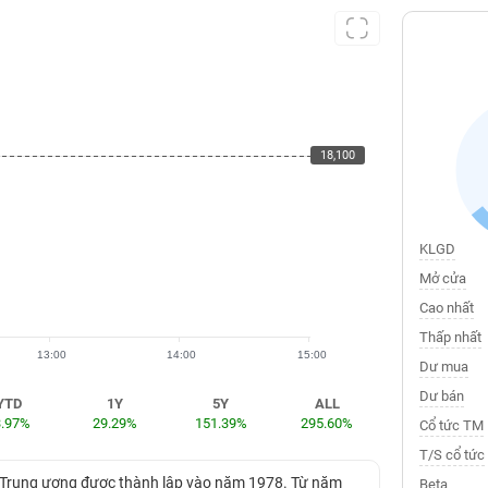
18,100
18,100
KLGD
Mở cửa
Cao nhất
Thấp nhất
13:00
14:00
15:00
Dư mua
Dư bán
YTD
1Y
5Y
ALL
3.97%
29.29%
151.39%
295.60%
Cổ tức TM
T/S cổ tức
g Trung ương được thành lập vào năm 1978. Từ năm
Beta