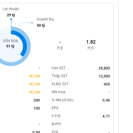
Lợi nhuận
29 tỷ
Doanh thu
50 tỷ
Vốn hóa
-
1.82
91 tỷ
P/E
P/S
Cao 52T
-
25,800
Thấp 52T
18,100
12,500
KLBQ 52T
18,100
435
NN mua
18,100
-
% NN sở hữu
200
0.06
EPS
100
F P/E
4.71
BVPS
-
P/B
0.94
-