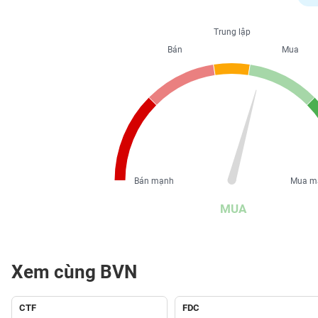
PHIẾU
Trung lập
Bán
Mua
CÔNG
CỤ
ĐẦU
TƯ
XUẤT
DỮ
Bán mạnh
Mua m
LIỆU
MUA
TIN
MỚI
Xem cùng BVN
Ngành
(-)
CTF
FDC