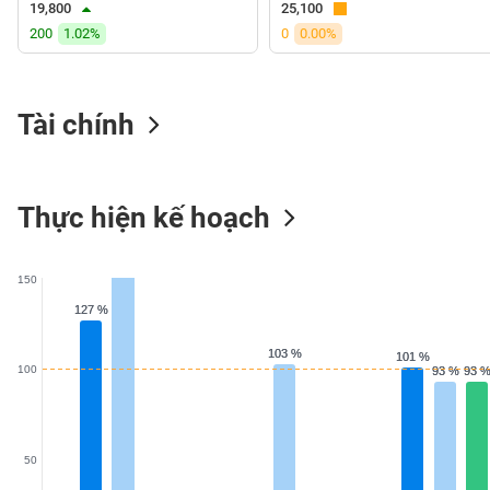
19,800
25,100
VS-
200
1.02%
0
0.00%
SECTOR
Tài chính
NĂNG
LƯỢNG
Thực hiện kế hoạch
150
NGUYÊN
127 %
127 %
VẬT
LIỆU
103 %
103 %
101 %
101 %
100
93 %
93 %
93 
93 
CÔNG
50
NGHIỆP