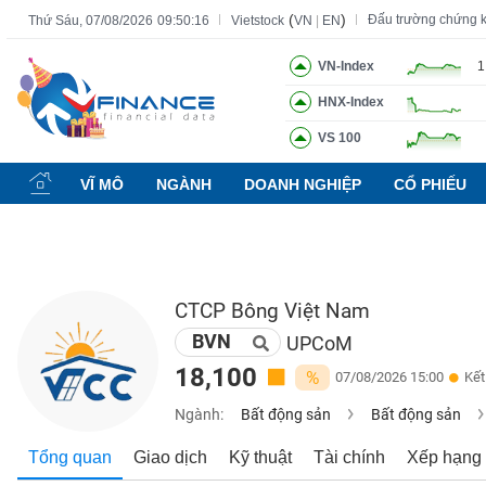
(
)
Đấu trường chứng 
Thứ Sáu, 07/08/2026
09:50:17
Vietstock
VN
|
EN
VN-Index
1
HNX-Index
Tất cả
Tính năng
Ngành
Mã chứng khoán
Lãnh đạ
VS 100
Tính
năng
VĨ MÔ
NGÀNH
DOANH NGHIỆP
CỔ PHIẾU
(-)
VIETSTOCK
CTCP Bông Việt Nam
BVN
CHỨNG
UPCoM
KHOÁN
18,100
%
07/08/2026 15:00
Kết
Ngành:
Bất động sản
Bất động sản
DOANH
Tổng quan
Giao dịch
Kỹ thuật
Tài chính
Xếp hạng
NGHIỆP