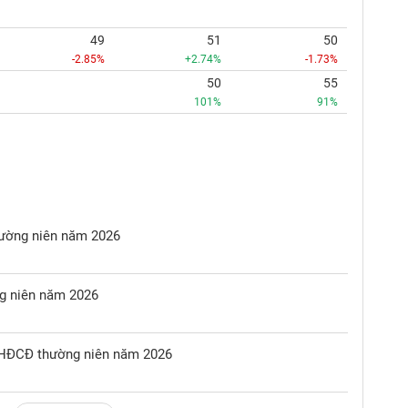
49
51
50
-2.85%
+2.74%
-1.73%
50
55
101%
91%
hường niên năm 2026
ng niên năm 2026
ĐHĐCĐ thường niên năm 2026