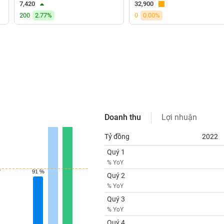
7,420
32,900
200
2.77%
0
0.00%
Doanh thu
Lợi nhuận
Tỷ đồng
2022
Quý 1
% YoY
%
%
91 %
91 %
Quý 2
% YoY
Quý 3
% YoY
Quý 4