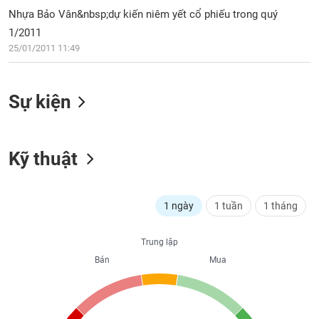
PHIẾU
Hủy
Nhựa Bảo Vân&nbsp;dự kiến niêm yết cổ phiếu trong quý
niêm
1/2011
yết
25/01/2011 11:49
Theo
CÔNG
dõi
CỤ
đặc
ĐẦU
Sự kiện
biệt
TƯ
Không
được
ký
Kỹ thuật
XUẤT
quỹ
DỮ
LIỆU
Danh
mục
1 ngày
1 tuần
1 tháng
ETF
TIN
Trung lập
Cổ
MỚI
Bán
Mua
phiếu
chi
Ngành
tiết
(-)