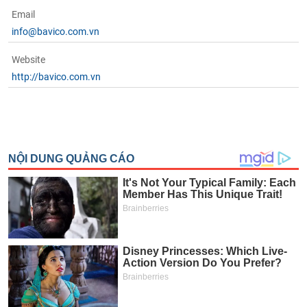
chính
Email
info@bavico.com.vn
Website
Công
http://bavico.com.vn
cụ
đầu
tư
Truyền
thông
tài
chính
Dữ
liệu