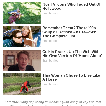
tài
chính
* Vietstock tổng hợp thông tin từ các nguồn đáng tin cậy vào thời