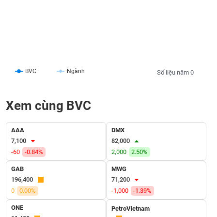
liệu
Tâm
lý
TIÊU
thị
DÙNG
trường
KHÔNG
THIẾT
BVC
Ngành
Số liệu năm 0
YẾU
Xem cùng BVC
TIÊU
AAA
DMX
DÙNG
7,100
82,000
THIẾT
-60
-0.84%
2,000
2.50%
YẾU
GAB
MWG
196,400
71,200
0
0.00%
-1,000
-1.39%
ONE
PetroVietnam
CHĂM