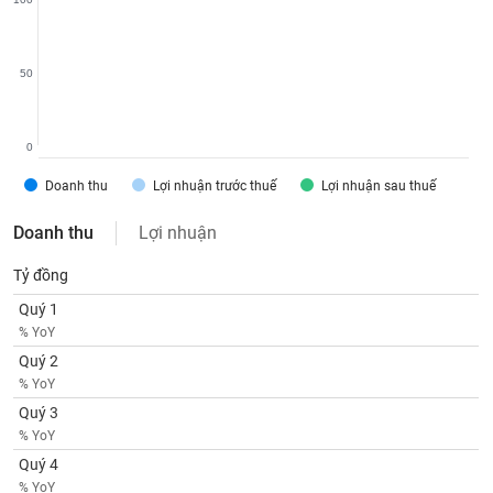
VỤ
TRUYỀN
THÔNG
50
0
TIỆN
Doanh thu
Lợi nhuận trước thuế
Lợi nhuận sau thuế
ÍCH
Doanh thu
Lợi nhuận
Tỷ đồng
BẤT
Quý 1
ĐỘNG
% YoY
SẢN
Quý 2
% YoY
Mã
Quý 3
chứng
khoán
% YoY
(-)
Quý 4
% YoY