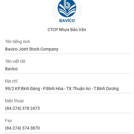
phân
tích
(-)
CTCP Nhựa Bảo Vân
Thuật
ngữ
(-)
Tên tiếng Anh
Bavico Joint Stock Company
Dịch
Tên viết tắt
vụ
(-)
Bavico
Địa chỉ
Đào
99/2 KP.Bình Đáng - P.Bình Hòa - TX.Thuận An - T.Bình Dương
tạo
Điện thoại
(84.274) 378 2473
Fax
Sách
(84.274) 374 3870
tài