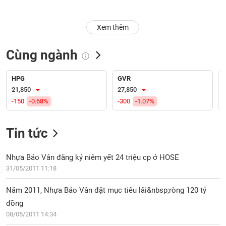
Trạng
Xem thêm
thái
NGÀNH
cổ
phiếu
Cùng ngành
Quy
DOANH
mô
HPG
GVR
NGHIỆP
thị
21,850
27,850
trường
-150
-0.68%
-300
-1.07%
Niêm
CỔ
yết
Tin tức
PHIẾU
Niêm
yết
Nhựa Bảo Vân đăng ký niêm yết 24 triệu cp ở HOSE
mới
31/05/2011 11:18
PHÁI
Niêm
SINH
Năm 2011, Nhựa Bảo Vân đặt mục tiêu lãi&nbsp;ròng 120 tỷ
yết
bổ
đồng
sung
08/05/2011 14:34
TRÁI