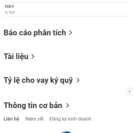
Tất cả
Cổ phiếu
Chỉ số
Chứng chỉ quỹ
Chứng q
Năm
% YoY
Lãnh
đạo
(-)
Báo cáo phân tích
Tất cả
Người nội bộ
Người liên quan
Cổ đông lớn
Tài liệu
Tin
tức
(-)
Tỷ lệ cho vay ký quỹ
Bài
viết
của
tác
giả
Thông tin cơ bản
(-)
Liên hệ
Niêm yết
Đăng ký kinh doanh
Báo
cáo