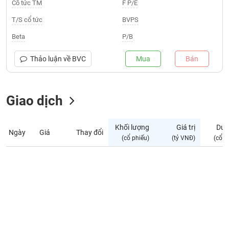
Giá
Cổ tức TM
F P/E
tích
Đặt
T/S cổ tức
BVPS
Biểu
lệnh
đồ
ĐÔNG
Beta
P/B
Nước
tài
DƯƠNG
ngoài
chính
Thảo luận về
BVC
Mua
Bán
Tự
TÀI
doanh
CHÍNH
Giao dịch
Ảnh
CÁ
hưởng
NHÂN
chỉ
Khối lượng
Giá trị
Dư 
số
Ngày
Giá
Thay đổi
(cổ phiếu)
(tỷ VNĐ)
(cổ p
Biến
PHÂN
động
TÍCH
cổ
VIETSTOCKFINANCE
phiếu
Giao
dịch
VĨ
nội
MÔ
bộ