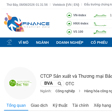
(
)
Đấu trường chứng 
Thứ Bảy, 08/08/2026
01:31:57
Vietstock
VN
|
EN
VN-Index
1
HNX-Index
Tất cả
Tính năng
Ngành
Mã chứng khoán
Lãnh đạ
VS 100
Tính
năng
VĨ MÔ
NGÀNH
DOANH NGHIỆP
CỔ PHIẾU
(-)
VIETSTOCK
CTCP Sản xuất và Thương mại Bắc
CHỨNG
BVA
OTC
KHOÁN
Ngành:
Công nghiệp
Hàng hóa công n
DOANH
Tổng quan
Giao dịch
Kỹ thuật
Tài chính
Xếp hạng
NGHIỆP