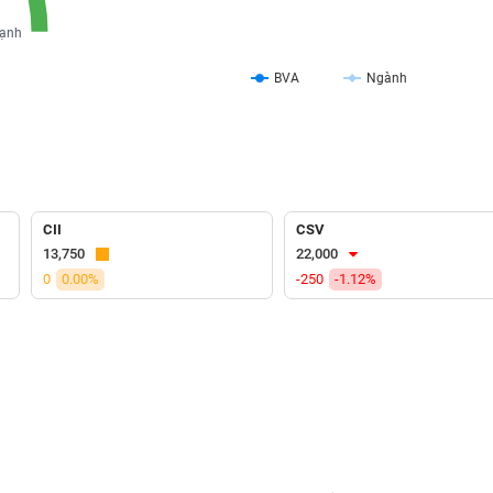
ạnh
BVA
Ngành
CII
CSV
13,750
22,000
0
0.00%
-250
-1.12%