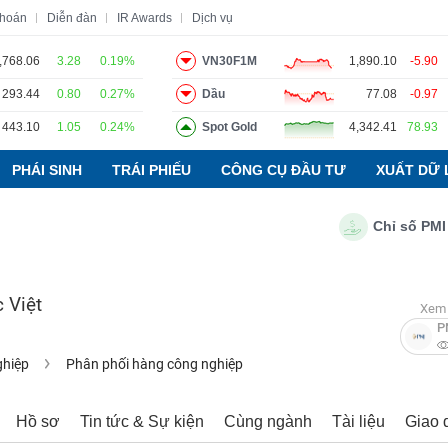
khoán
Diễn đàn
IR Awards
Dịch vụ
,768.06
3.28
0.19%
VN30F1M
1,890.10
-5.90
293.44
0.80
0.27%
Dầu
77.08
-0.97
o
Tin tức
Báo cáo phân tích
Thuật ngữ
Dịch vụ
443.10
1.05
0.24%
Spot Gold
4,342.41
78.93
PHÁI SINH
TRÁI PHIẾU
CÔNG CỤ ĐẦU TƯ
XUẤT DỮ 
Chỉ số PMI ngà
 Việt
Xem 
P
ghiệp
Phân phối hàng công nghiệp
Hồ sơ
Tin tức & Sự kiện
Cùng ngành
Tài liệu
Giao 