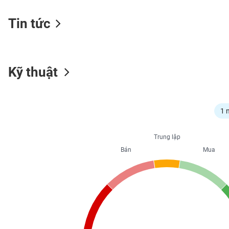
Tin tức
NGÀNH
Kỹ thuật
DOANH
NGHIỆP
1 
CỔ
Trung lập
PHIẾU
Bán
Mua
PHÁI
SINH
TRÁI