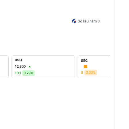
Số liệu năm 0
DSH
SEC
12,800
0
0.00%
100
0.79%