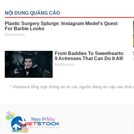
SÓC
SỨC
KHỎE
TÀI
CHÍNH
CÔNG
* Vietstock tổng hợp thông tin từ các nguồn đáng tin cậy vào thờ
NGHỆ
THÔNG
TIN
DỊCH