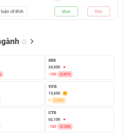
luận về
BVA
Mua
Bán
ngành
NN bán
Tự doanh mua
Tự doanh bán
GEX
(tỷ VNĐ)
(tỷ VNĐ)
(tỷ VNĐ)
24,550
%
-100
-0.41%
VCG
15,650
0
0.00%
CTD
62,100
-100
-0.16%