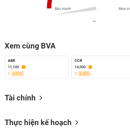
PHIẾU
Bán mạnh
Mua m
_
CÔNG
CỤ
ĐẦU
Xem cùng BVA
TƯ
ABR
CCR
XUẤT
11,100
14,000
DỮ
0
0.00%
0
0.00%
LIỆU
Tài chính
TIN
MỚI
Ngành
Thực hiện kế hoạch
(-)