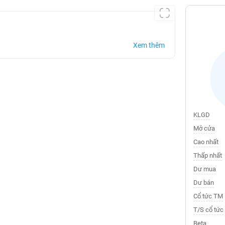
Xem thêm
KLGD
Mở cửa
Cao nhất
Thấp nhất
Dư mua
Dư bán
Cổ tức TM
T/S cổ tức
Beta