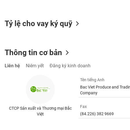
Tỷ lệ cho vay ký quỹ
TIÊU
DÙNG
KHÔNG
THIẾT
Thông tin cơ bản
YẾU
Liên hệ
Niêm yết
Đăng ký kinh doanh
Tên tiếng Anh
TIÊU
DÙNG
Bac Viet Produce and Tradi
Company
THIẾT
YẾU
Fax
CTCP Sản xuất và Thương mại Bắc
(84.226) 382 9669
Việt
CHĂM