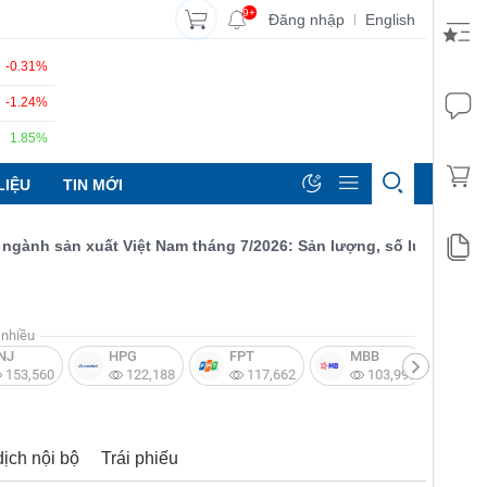
9+
Đăng nhập
English
|
-0.31%
-1.24%
1.85%
LIỆU
TIN MỚI
nh sản xuất Việt Nam tháng 7/2026: Sản lượng, số lượng đơn đặt 
nhiều
NJ
HPG
FPT
MBB
V
153,560
122,188
117,662
103,997
dịch nội bộ
Trái phiếu