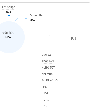
Lợi nhuận
N/A
Doanh thu
N/A
Vốn hóa
-
P/E
N/A
P/S
Cao 52T
Thấp 52T
KLBQ 52T
NN mua
% NN sở hữu
EPS
F P/E
BVPS
P/B