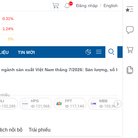
9+
Đăng nhập
English
|
-0.31%
-1.24%
0%
LIỆU
TIN MỚI
nh sản xuất Việt Nam tháng 7/2026: Sản lượng, số lượng đơn đặt 
nhiều
NJ
HPG
FPT
MBB
V
152,289
121,568
117,144
103,987
dịch nội bộ
Trái phiếu