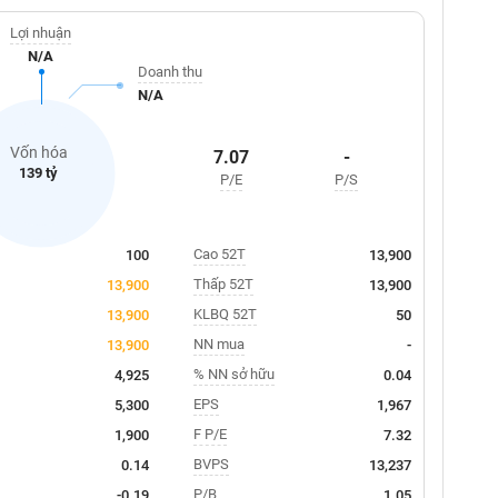
Lợi nhuận
N/A
Doanh thu
N/A
Vốn hóa
7.07
-
139 tỷ
P/E
P/S
Cao 52T
100
13,900
Thấp 52T
13,900
13,900
KLBQ 52T
13,900
50
NN mua
13,900
-
% NN sở hữu
4,925
0.04
EPS
5,300
1,967
F P/E
1,900
7.32
BVPS
0.14
13,237
P/B
-0.19
1.05