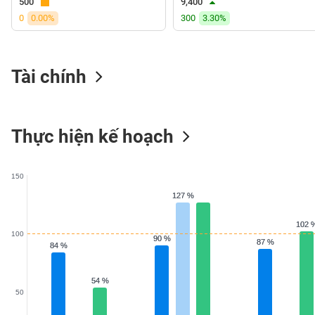
500
9,400
VS-
0
0.00%
300
3.30%
SECTOR
Tài chính
NĂNG
LƯỢNG
Thực hiện kế hoạch
150
NGUYÊN
127 %
127 %
VẬT
LIỆU
102 
102 
100
90 %
90 %
87 %
87 %
84 %
84 %
54 %
54 %
50
CÔNG
NGHIỆP