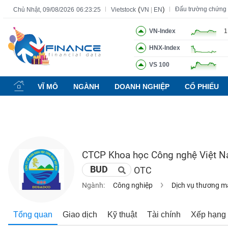
(
)
Đấu trường chứng
Chủ Nhật, 09/08/2026
06:23:26
Vietstock
VN
|
EN
VN-Index
1
HNX-Index
Tất cả
Tính năng
Ngành
Mã chứng khoán
Lãnh đạ
VS 100
Tính
năng
VĨ MÔ
NGÀNH
DOANH NGHIỆP
CỔ PHIẾU
(-)
VIETSTOCK
CTCP Khoa học Công nghệ Việt 
CHỨNG
BUD
OTC
KHOÁN
Ngành:
Công nghiệp
Dịch vụ thương m
DOANH
Tổng quan
Giao dịch
Kỹ thuật
Tài chính
Xếp hạng
NGHIỆP