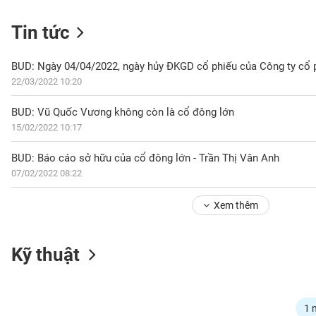
Tin tức
NGÀNH
22/03/2022 10:20
BUD: Vũ Quốc Vương không còn là cổ đông lớn
DOANH
15/02/2022 10:17
NGHIỆP
BUD: Báo cáo sở hữu của cổ đông lớn - Trần Thị Vân Anh
07/02/2022 08:22
CỔ
PHIẾU
Xem thêm
PHÁI
Kỹ thuật
SINH
TRÁI
1 