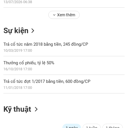
Tổng
13/07/2026 06:38
VS-
quan
SECTOR
Xem thêm
Giao
dịch
Sự kiện
Tài
chính
NĂNG
Trả cổ tức năm 2018 bằng tiền, 245 đồng/CP
Phân
LƯỢNG
10/03/2019 17:00
tích
kỹ
Thưởng cổ phiếu, tỷ lệ 50%
thuật
16/10/2018 17:00
Hồ
NGUYÊN
sơ
Trả cổ tức đợt 1/2017 bằng tiền, 600 đồng/CP
VẬT
doanh
11/01/2018 17:00
LIỆU
nghiệp
Tin
tức
Kỹ thuật
sự
CÔNG
kiện
NGHIỆP
Tài