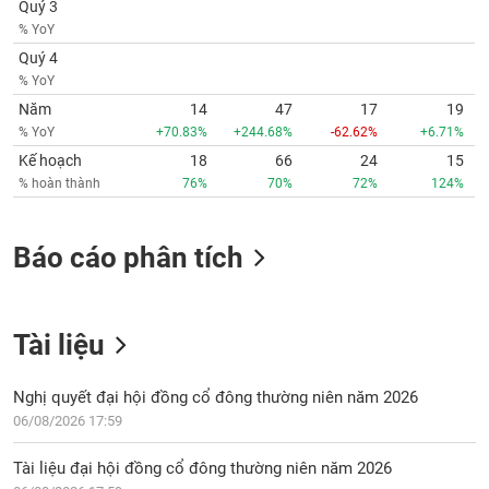
Quý 3
phân
tích
% YoY
(-)
Quý 4
% YoY
Năm
14
47
17
19
Thuật
ngữ
% YoY
+70.83%
+244.68%
-62.62%
+6.71%
(-)
Kế hoạch
18
66
24
15
% hoàn thành
76%
70%
72%
124%
Dịch
vụ
(-)
Báo cáo phân tích
Đào
Tài liệu
tạo
Nghị quyết đại hội đồng cổ đông thường niên năm 2026
06/08/2026 17:59
Sách
Tài liệu đại hội đồng cổ đông thường niên năm 2026
tài