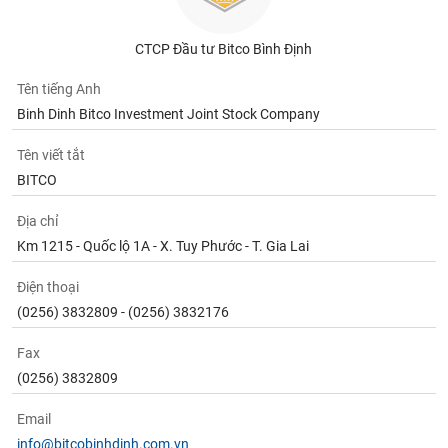
tài
chính
CTCP Đầu tư Bitco Bình Định
Tên tiếng Anh
Binh Dinh Bitco Investment Joint Stock Company
Tên viết tắt
BITCO
Địa chỉ
Km 1215 - Quốc lộ 1A - X. Tuy Phước - T. Gia Lai
Điện thoại
(0256) 3832809 - (0256) 3832176
Fax
(0256) 3832809
Email
info@bitcobinhdinh.com.vn