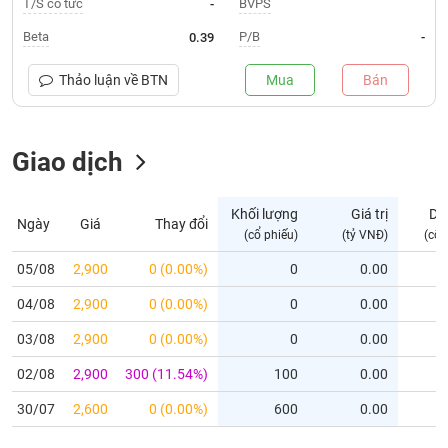
T/S cổ tức
BVPS
-
Trạng
Beta
P/B
0.39
-
thái
NGÀNH
cổ
Thảo luận về
BTN
Mua
Bán
phiếu
Quy
Giao dịch
DOANH
mô
NGHIỆP
thị
trường
Khối lượng
Giá trị
Dư
Ngày
Giá
Thay đổi
Niêm
(cổ phiếu)
(tỷ VNĐ)
(cổ 
CỔ
yết
PHIẾU
05/08
2,900
0 (0.00%)
0
0.00
Niêm
04/08
yết
2,900
0 (0.00%)
0
0.00
mới
PHÁI
03/08
2,900
0 (0.00%)
0
0.00
Niêm
SINH
02/08
2,900
300 (11.54%)
100
0.00
yết
bổ
30/07
2,600
0 (0.00%)
600
0.00
sung
TRÁI