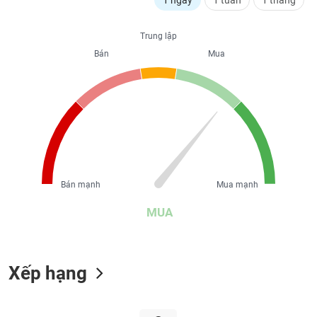
1 ngày
1 tuần
1 tháng
liệu
Trung lập
Tâm
lý
Bán
Mua
TIÊU
thị
DÙNG
trường
KHÔNG
THIẾT
YẾU
Bán mạnh
Mua mạnh
TIÊU
DÙNG
MUA
THIẾT
YẾU
Xếp hạng
CHĂM