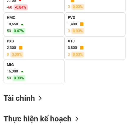
7,100
VỤ
0
0.00%
-60
-0.84%
TRUYỀN
THÔNG
HMC
PVX
10,650
1,400
50
0.47%
0
0.00%
PXS
VTJ
TIỆN
2,300
3,800
ÍCH
0
0.00%
0
0.00%
MIG
16,900
50
0.30%
BẤT
ĐỘNG
SẢN
Tài chính
Mã
chứng
Thực hiện kế hoạch
khoán
(-)