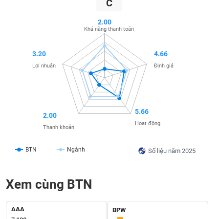
C
SÓC
SỨC
2.00
KHỎE
Khả năng thanh toán
3.20
4.66
Lợi nhuận
Định giá
TÀI
CHÍNH
5.66
2.00
Hoạt động
Thanh khoản
CÔNG
NGHỆ
BTN
Ngành
Số liệu năm 2025
THÔNG
TIN
Xem cùng BTN
AAA
BPW
DỊCH