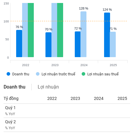
Tất cả
Cổ phiếu
Chỉ số
Chứng chỉ quỹ
Chứng q
150
128 %
128 %
124 %
124 %
Lãnh
100
đạo
(-)
76 %
76 %
72 %
72 %
71 %
71 %
70 %
70 %
Tất cả
Người nội bộ
Người liên quan
Cổ đông lớn
50
Tin
0
tức
(-)
2022
2023
2024
2025
Doanh thu
Lợi nhuận trước thuế
Lợi nhuận sau thuế
Bài
Doanh thu
Lợi nhuận
viết
của
tác
Tỷ đồng
2022
2023
2024
2025
giả
Quý 1
(-)
% YoY
Quý 2
Báo
% YoY
cáo