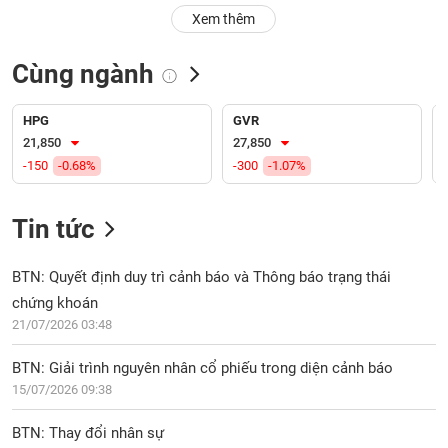
PHIẾU
Hủy
Xem thêm
niêm
yết
Cùng ngành
Theo
CÔNG
dõi
CỤ
đặc
HPG
GVR
ĐẦU
biệt
21,850
27,850
TƯ
-150
-0.68%
-300
-1.07%
Không
được
ký
Tin tức
XUẤT
quỹ
DỮ
LIỆU
Danh
BTN: Quyết định duy trì cảnh báo và Thông báo trạng thái
mục
chứng khoán
ETF
21/07/2026 03:48
TIN
Cổ
MỚI
BTN: Giải trình nguyên nhân cổ phiếu trong diện cảnh báo
phiếu
15/07/2026 09:38
chi
Ngành
tiết
(-)
BTN: Thay đổi nhân sự