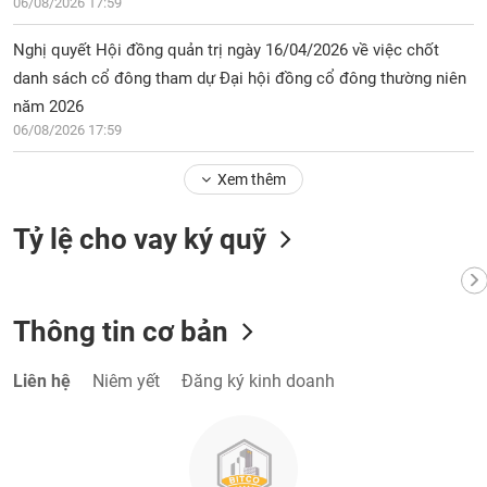
chính
06/08/2026 17:59
Nghị quyết Hội đồng quản trị ngày 16/04/2026 về việc chốt
danh sách cổ đông tham dự Đại hội đồng cổ đông thường niên
năm 2026
Công
cụ
06/08/2026 17:59
đầu
tư
Xem thêm
Tỷ lệ cho vay ký quỹ
Truyền
thông
tài
Thông tin cơ bản
chính
Liên hệ
Niêm yết
Đăng ký kinh doanh
Dữ
liệu