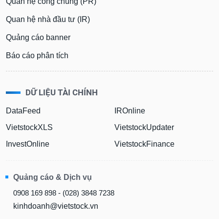
Quan hệ công chúng (PR)
Quan hệ nhà đầu tư (IR)
Quảng cáo banner
Báo cáo phân tích
DỮ LIỆU TÀI CHÍNH
DataFeed
IROnline
VietstockXLS
VietstockUpdater
InvestOnline
VietstockFinance
Quảng cáo & Dịch vụ
0908 169 898 - (028) 3848 7238
kinhdoanh@vietstock.vn