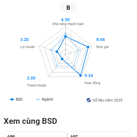
SÓC
B
SỨC
KHỎE
6.50
Khả năng thanh toán
3.20
8.66
TÀI
Lợi nhuận
Định giá
CHÍNH
9.34
2.00
CÔNG
Hoạt động
Thanh khoản
NGHỆ
THÔNG
BSD
Ngành
Số liệu năm 2025
TIN
Xem cùng BSD
DỊCH
ABR
ABT