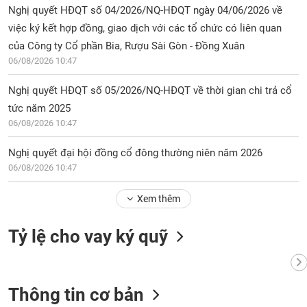
chính
Nghị quyết HĐQT số 04/2026/NQ-HĐQT ngày 04/06/2026 về
việc ký kết hợp đồng, giao dịch với các tổ chức có liên quan
của Công ty Cổ phần Bia, Rượu Sài Gòn - Đồng Xuân
06/08/2026 10:47
Công
cụ
Nghị quyết HĐQT số 05/2026/NQ-HĐQT về thời gian chi trả cổ
đầu
tức năm 2025
tư
06/08/2026 10:47
Nghị quyết đại hội đồng cổ đông thường niên năm 2026
06/08/2026 10:47
Truyền
thông
Xem thêm
tài
chính
Tỷ lệ cho vay ký quỹ
Dữ
Thông tin cơ bản
liệu