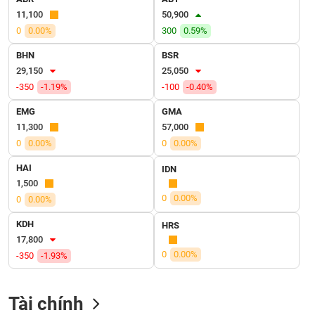
VỤ
11,100
50,900
TRUYỀN
0
0.00%
300
0.59%
THÔNG
BHN
BSR
29,150
25,050
-350
-1.19%
-100
-0.40%
TIỆN
EMG
GMA
ÍCH
11,300
57,000
0
0.00%
0
0.00%
HAI
IDN
1,500
BẤT
0
0.00%
0
0.00%
ĐỘNG
SẢN
KDH
HRS
17,800
0
0.00%
Mã
-350
-1.93%
chứng
khoán
(-)
Tài chính