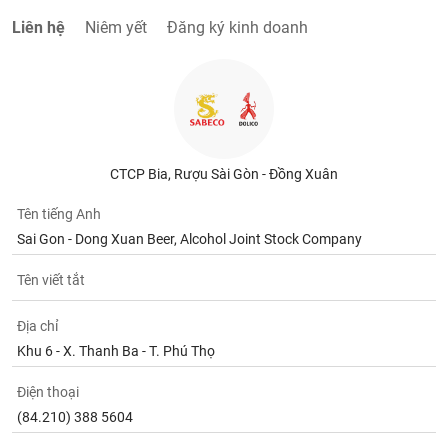
tài
chính
Liên hệ
Niêm yết
Đăng ký kinh doanh
CTCP Bia, Rượu Sài Gòn - Đồng Xuân
Tên tiếng Anh
Sai Gon - Dong Xuan Beer, Alcohol Joint Stock Company
Tên viết tắt
Địa chỉ
Khu 6 - X. Thanh Ba - T. Phú Thọ
Điện thoại
(84.210) 388 5604