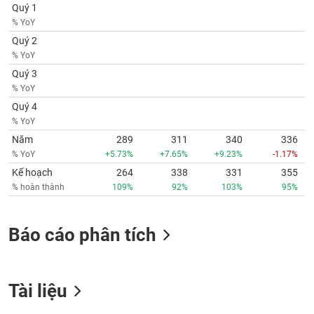
phân
Quý 1
tích
% YoY
(-)
Quý 2
% YoY
Thuật
Quý 3
ngữ
% YoY
(-)
Quý 4
% YoY
Dịch
Năm
289
311
340
336
vụ
% YoY
+5.73%
+7.65%
+9.23%
-1.17%
(-)
Kế hoạch
264
338
331
355
% hoàn thành
109%
92%
103%
95%
Đào
tạo
Báo cáo phân tích
Tài liệu
Sách
tài