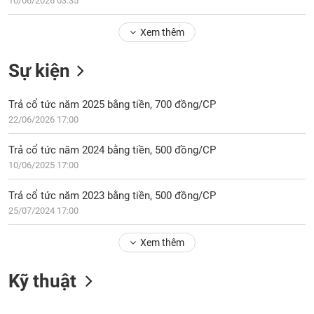
10/06/2026 03:35
Tổng
VS-
quan
SECTOR
Xem thêm
Giao
dịch
Sự kiện
Tài
chính
NĂNG
Trả cổ tức năm 2025 bằng tiền, 700 đồng/CP
Phân
LƯỢNG
22/06/2026 17:00
tích
kỹ
Trả cổ tức năm 2024 bằng tiền, 500 đồng/CP
thuật
10/06/2025 17:00
Hồ
NGUYÊN
sơ
Trả cổ tức năm 2023 bằng tiền, 500 đồng/CP
VẬT
doanh
25/07/2024 17:00
LIỆU
nghiệp
Xem thêm
Tin
tức
sự
Kỹ thuật
CÔNG
kiện
NGHIỆP
Tài