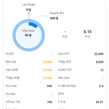
Giá
ngành sản xuất bia, rượu của cả nước.
tích
Lợi nhuận
Đặt
5 tỷ
Biểu
lệnh
Doanh thu
đồ
ĐÔNG
336 tỷ
Nước
tài
DƯƠNG
ngoài
chính
Vốn hóa
-
0.15
Tự
50 tỷ
P/E
P/S
TÀI
doanh
CHÍNH
Ảnh
CÁ
hưởng
NHÂN
KLGD
Cao 52T
-
22,000
chỉ
số
Mở cửa
Thấp 52T
16,500
8,000
Biến
Cao nhất
KLBQ 52T
16,500
12
PHÂN
động
TÍCH
Thấp nhất
NN mua
16,500
-
cổ
VIETSTOCKFINANCE
phiếu
Dư mua
% NN sở hữu
600
0.4
Giao
Dư bán
EPS
-
dịch
Cổ tức TM
F P/E
700
49.01
VĨ
nội
MÔ
bộ