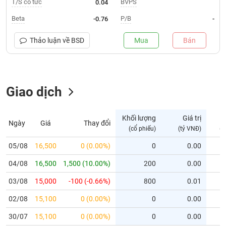
T/S cổ tức
BVPS
0.04
Trạng
Beta
P/B
-0.76
-
thái
NGÀNH
cổ
Thảo luận về
BSD
Mua
Bán
phiếu
Quy
DOANH
mô
Giao dịch
NGHIỆP
thị
trường
Niêm
Khối lượng
Giá trị
Ngày
Giá
Thay đổi
CỔ
yết
(cổ phiếu)
(tỷ VNĐ)
(c
PHIẾU
Niêm
05/08
16,500
0 (0.00%)
0
0.00
yết
04/08
16,500
1,500 (10.00%)
200
0.00
mới
PHÁI
Niêm
SINH
03/08
15,000
-100 (-0.66%)
800
0.01
yết
02/08
15,100
0 (0.00%)
0
0.00
bổ
sung
TRÁI
30/07
15,100
0 (0.00%)
0
0.00