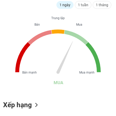
liệu
1 ngày
1 tuần
1 tháng
Tâm
Trung lập
lý
TIÊU
Bán
Mua
thị
DÙNG
trường
KHÔNG
THIẾT
YẾU
TIÊU
Bán mạnh
Mua mạnh
DÙNG
THIẾT
MUA
YẾU
Xếp hạng
CHĂM