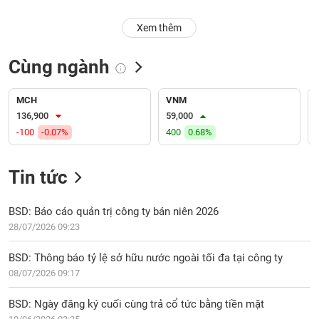
PHIẾU
Hủy
niêm
Xem thêm
yết
Theo
Cùng ngành
CÔNG
dõi
CỤ
đặc
ĐẦU
biệt
MCH
VNM
TƯ
136,900
59,000
Không
-100
-0.07%
400
0.68%
được
ký
XUẤT
quỹ
Tin tức
DỮ
LIỆU
Danh
mục
BSD: Báo cáo quản trị công ty bán niên 2026
ETF
28/07/2026 09:23
TIN
Cổ
MỚI
BSD: Thông báo tỷ lệ sở hữu nước ngoài tối đa tại công ty
phiếu
08/07/2026 09:17
chi
Ngành
tiết
(-)
BSD: Ngày đăng ký cuối cùng trả cổ tức bằng tiền mặt