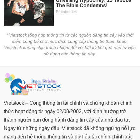
* Vietstock tổng hợp thông tin từ các nguồn đáng tin cậy vào thời
điểm công bố cho mục đích cung cấp thông tin tham khảo.
Vietstock không chịu trách nhiệm đối với bất kỳ kết quả nào từ việc
sử dụng các thông tin này.
Vietstock – Cổng thông tin tài chính và chứng khoán chính
thức hoạt động từ ngày 02/08/2002, với định hướng trở
thành người bạn đồng hành đáng tin cậy của nhà đầu tư.
Ngay từ những ngày đầu, Vietstock đã không ngừng nỗ lực
mang đến hệ thống thông tin và dữ liệu tài chính chính xác