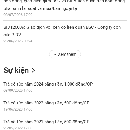
PHIẾU
hợp đồng, giao dịch giữa BSC và BIDV liên quan đến hoạt động
Hủy
niêm
phái sinh lãi suất và mua/bán ngoại tệ
yết
08/07/2026 17:00
Theo
CÔNG
BID126009: Giao dịch với bên có liên quan BSC - Công ty con
dõi
CỤ
của BIDV
đặc
ĐẦU
biệt
26/06/2026 09:24
TƯ
Không
Xem thêm
được
ký
XUẤT
Sự kiện
quỹ
DỮ
LIỆU
Danh
Trả cổ tức năm 2024 bằng tiền, 1,000 đồng/CP
mục
ETF
03/09/2025 17:00
TIN
Cổ
MỚI
Trả cổ tức năm 2022 bằng tiền, 500 đồng/CP
phiếu
19/06/2023 17:00
chi
Ngành
tiết
(-)
Trả cổ tức năm 2021 bằng tiền, 500 đồng/CP
26/05/2022 17:00