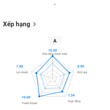
_
liệu
Tâm
lý
TIÊU
Xếp hạng
thị
DÙNG
trường
KHÔNG
THIẾT
A
YẾU
10.00
Khả năng thanh toán
TIÊU
7.60
8.00
DÙNG
Lợi nhuận
Định giá
THIẾT
YẾU
7.34
10.00
Hoạt động
Thanh khoản
CHĂM