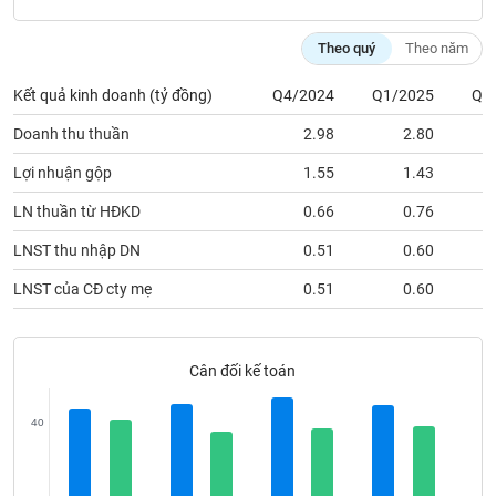
Tất cả
Cổ phiếu
Chỉ số
Chứng chỉ quỹ
Chứng q
Theo quý
Theo năm
Lãnh
đạo
Kết quả kinh doanh (tỷ đồng)
Q4/2024
Q1/2025
Q2
(-)
Doanh thu thuần
2.98
2.80
Tất cả
Người nội bộ
Người liên quan
Cổ đông lớn
Lợi nhuận gộp
1.55
1.43
Tin
LN thuần từ HĐKD
0.66
0.76
tức
(-)
LNST thu nhập DN
0.51
0.60
LNST của CĐ cty mẹ
0.51
0.60
Bài
viết
của
tác
Cân đối kế toán
giả
(-)
40
Báo
cáo