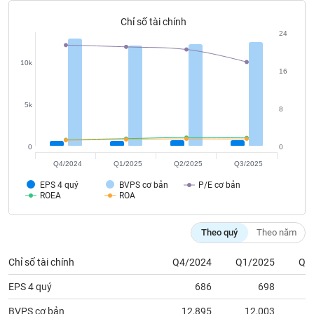
chính
Chỉ số tài chính
24
10k
Công
16
cụ
đầu
5k
8
tư
0
0
Q4/2024
Q1/2025
Q2/2025
Q3/2025
Truyền
EPS 4 quý
BVPS cơ bản
P/E cơ bản
thông
ROEA
ROA
tài
chính
Theo quý
Theo năm
Chỉ số tài chính
Q4/2024
Q1/2025
Q2
EPS 4 quý
686
698
Dữ
liệu
BVPS cơ bản
12,895
12,003
1