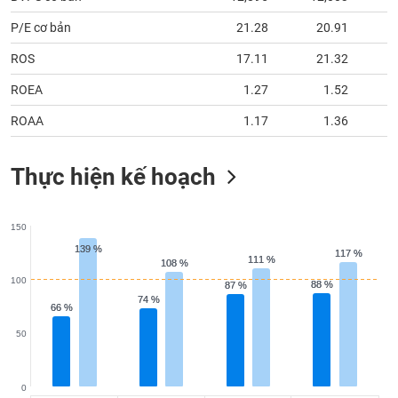
tài
chính
P/E cơ bản
21.28
20.91
ROS
17.11
21.32
ROEA
1.27
1.52
ROAA
1.17
1.36
Thực hiện kế hoạch
150
139 %
139 %
117 %
117 %
111 %
111 %
108 %
108 %
100
88 %
88 %
87 %
87 %
74 %
74 %
66 %
66 %
50
0