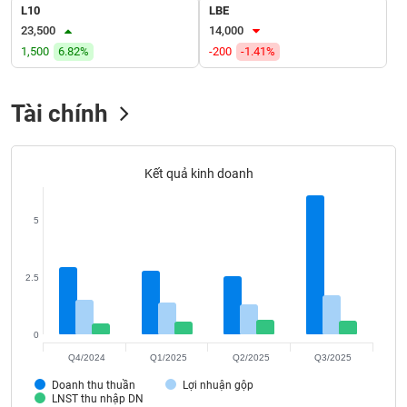
VỤ
L10
LBE
TRUYỀN
23,500
14,000
THÔNG
1,500
6.82%
-200
-1.41%
Tài chính
TIỆN
ÍCH
Kết quả kinh doanh
5
BẤT
ĐỘNG
2.5
SẢN
Mã
0
chứng
Q4/2024
Q1/2025
Q2/2025
Q3/2025
khoán
(-)
Doanh thu thuần
Lợi nhuận gộp
LNST thu nhập DN