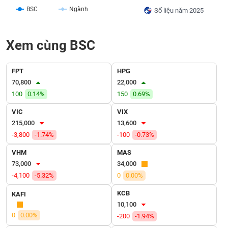
SÓC
BSC
Ngành
Số liệu năm 2025
SỨC
KHỎE
Xem cùng BSC
FPT
HPG
TÀI
70,800
22,000
CHÍNH
100
0.14%
150
0.69%
VIC
VIX
215,000
13,600
-3,800
-1.74%
-100
-0.73%
CÔNG
NGHỆ
VHM
MAS
THÔNG
73,000
34,000
TIN
-4,100
-5.32%
0
0.00%
KCB
KAFI
10,100
0
0.00%
-200
-1.94%
DỊCH