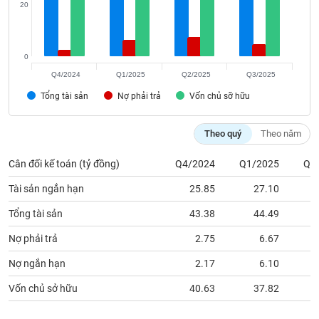
phân
20
tích
(-)
0
Thuật
Q4/2024
Q1/2025
Q2/2025
Q3/2025
ngữ
Tổng tài sản
(-)
Nợ phải trả
Vốn chủ sỡ hữu
Theo quý
Theo năm
Dịch
vụ
(-)
Cân đối kế toán (tỷ đồng)
Q4/2024
Q1/2025
Q2
Tài sản ngắn hạn
25.85
27.10
Đào
Tổng tài sản
43.38
44.49
tạo
Nợ phải trả
2.75
6.67
Nợ ngắn hạn
2.17
6.10
Vốn chủ sở hữu
40.63
37.82
Sách
tài