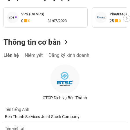
VPS (CK VPS)
Pinetree Sec
0
0
31/07/2023
25
0
Thông tin cơ bản
Liên hệ
Niêm yết
Đăng ký kinh doanh
CTCP Dịch vụ Bến Thành
Tên tiếng Anh
Ben Thanh Services Joint Stock Company
Tên viết tắt