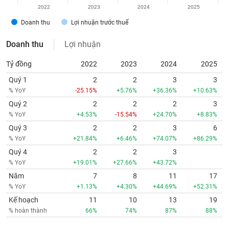
2022
2023
2024
2025
Doanh thu
Lợi nhuận trước thuế
Doanh thu
Lợi nhuận
Tỷ đồng
2022
2023
2024
2025
Quý 1
2
2
3
3
% YoY
-25.15%
+5.76%
+36.36%
+10.63%
Quý 2
2
2
2
3
% YoY
+4.53%
-15.54%
+24.70%
+8.83%
Quý 3
2
2
3
6
% YoY
+21.84%
+6.46%
+74.07%
+86.29%
Quý 4
2
2
3
% YoY
+19.01%
+27.66%
+43.72%
Năm
7
8
11
17
% YoY
+1.13%
+4.30%
+44.69%
+52.31%
Kế hoạch
11
10
13
19
% hoàn thành
66%
74%
87%
88%