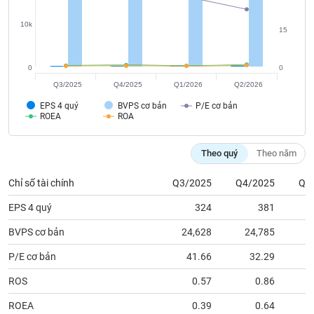
tài
chính
10k
15
0
0
Q3/2025
Q4/2025
Q1/2026
Q2/2026
EPS 4 quý
BVPS cơ bản
P/E cơ bản
ROEA
ROA
Theo quý
Theo năm
Chỉ số tài chính
Q3/2025
Q4/2025
Q1
EPS 4 quý
324
381
BVPS cơ bản
24,628
24,785
2
P/E cơ bản
41.66
32.29
ROS
0.57
0.86
ROEA
0.39
0.64