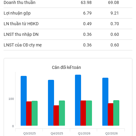
Doanh thu thuần
63.98
69.08
phân
tích
(-)
Lợi nhuận gộp
6.79
9.21
LN thuần từ HĐKD
0.49
0.70
Thuật
LNST thu nhập DN
0.36
0.60
ngữ
(-)
LNST của CĐ cty mẹ
0.36
0.60
Dịch
vụ
Cân đối kế toán
(-)
Đào
tạo
100
Sách
0
tài
Q3/2025
Q4/2025
Q1/2026
Q2/2026