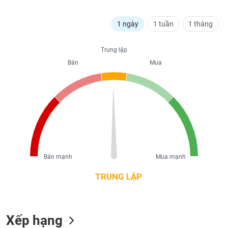
liệu
1 ngày
1 tuần
1 tháng
Tâm
lý
TIÊU
thị
Trung lập
DÙNG
trường
Bán
Mua
KHÔNG
THIẾT
YẾU
TIÊU
DÙNG
Bán mạnh
Mua mạnh
THIẾT
YẾU
TRUNG LẬP
Xếp hạng
CHĂM