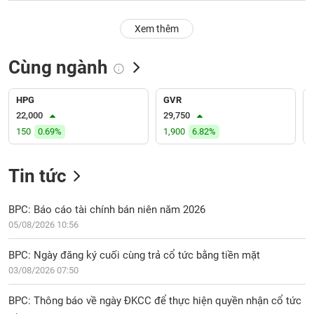
PHIẾU
Hủy
niêm
Xem thêm
yết
Theo
Cùng ngành
CÔNG
dõi
CỤ
đặc
ĐẦU
biệt
HPG
GVR
TƯ
22,000
29,750
Không
150
0.69%
1,900
6.82%
được
ký
XUẤT
quỹ
DỮ
Tin tức
LIỆU
Danh
mục
BPC: Báo cáo tài chính bán niên năm 2026
ETF
05/08/2026 10:56
TIN
Cổ
MỚI
BPC: Ngày đăng ký cuối cùng trả cổ tức bằng tiền mặt
phiếu
03/08/2026 07:50
chi
Ngành
tiết
(-)
BPC: Thông báo về ngày ĐKCC để thực hiện quyền nhận cổ tức