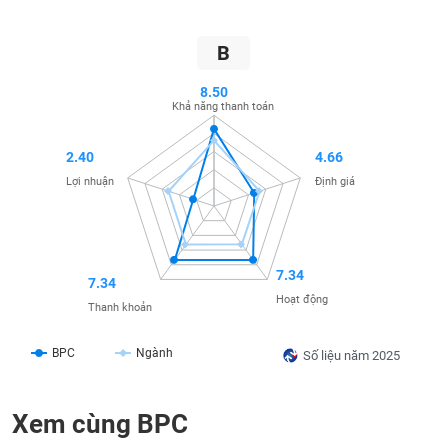
SÓC
SỨC
KHỎE
B
8.50
Khả năng thanh toán
TÀI
2.40
4.66
CHÍNH
Lợi nhuận
Định giá
CÔNG
7.34
7.34
NGHỆ
Hoạt động
Thanh khoản
THÔNG
TIN
BPC
Ngành
Số liệu năm 2025
Xem cùng BPC
DỊCH