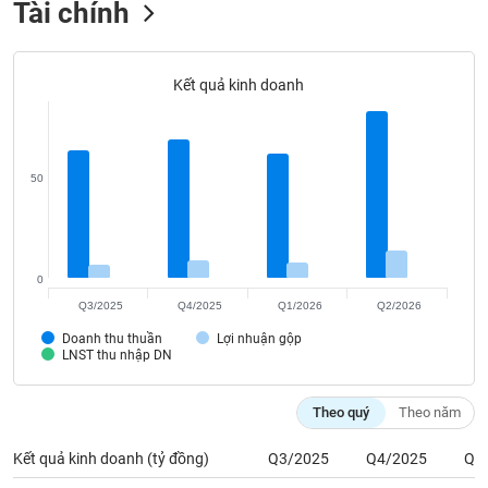
Tài chính
Tất cả
Cổ phiếu
Chỉ số
Chứng chỉ quỹ
Chứng q
Lãnh
đạo
Kết quả kinh doanh
(-)
Tất cả
Người nội bộ
Người liên quan
Cổ đông lớn
50
Tin
tức
(-)
0
Bài
Q3/2025
Q4/2025
Q1/2026
Q2/2026
viết
của
Doanh thu thuần
Lợi nhuận gộp
LNST thu nhập DN
tác
giả
(-)
Theo quý
Theo năm
Kết quả kinh doanh (tỷ đồng)
Q3/2025
Q4/2025
Q1
Báo
cáo