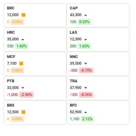
VỤ
BRC
CAP
TRUYỀN
12,000
43,300
THÔNG
0
0.00%
100
0.23%
HRC
LAS
35,000
12,300
TIỆN
550
1.60%
200
1.65%
ÍCH
MCF
NNC
7,100
39,500
0
0.00%
-300
-0.75%
PTB
TRA
BẤT
33,500
37,900
ĐỘNG
-1,000
-2.90%
-100
-0.26%
SẢN
BBS
BFC
Mã
12,500
52,900
chứng
0
0.00%
1,100
2.12%
khoán
(-)