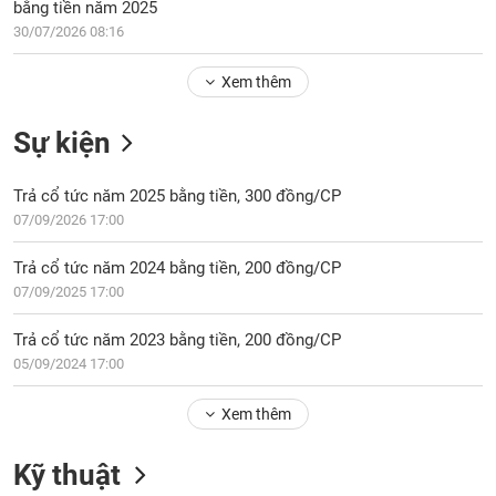
Tổng
bằng tiền năm 2025
VS-
quan
SECTOR
30/07/2026 08:16
Giao
Xem thêm
dịch
Tài
Sự kiện
chính
NĂNG
Phân
LƯỢNG
Trả cổ tức năm 2025 bằng tiền, 300 đồng/CP
tích
07/09/2026 17:00
kỹ
thuật
Trả cổ tức năm 2024 bằng tiền, 200 đồng/CP
Hồ
07/09/2025 17:00
NGUYÊN
sơ
VẬT
doanh
Trả cổ tức năm 2023 bằng tiền, 200 đồng/CP
LIỆU
nghiệp
05/09/2024 17:00
Tin
tức
Xem thêm
sự
CÔNG
kiện
Kỹ thuật
NGHIỆP
Tài