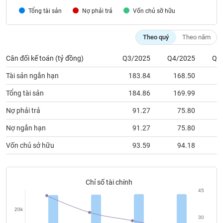
chính
Tổng tài sản
Nợ phải trả
Vốn chủ sỡ hữu
Theo quý
Theo năm
Công
Cân đối kế toán (tỷ đồng)
Q3/2025
Q4/2025
Q1
cụ
đầu
Tài sản ngắn hạn
183.84
168.50
1
tư
Tổng tài sản
184.86
169.99
1
Nợ phải trả
91.27
75.80
Truyền
Nợ ngắn hạn
91.27
75.80
thông
Vốn chủ sở hữu
93.59
94.18
tài
chính
Chỉ số tài chính
45
Dữ
20k
liệu
30