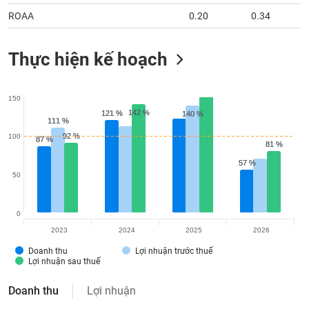
ROAA
0.20
0.34
Thực hiện kế hoạch
150
142 %
142 %
121 %
121 %
140 %
140 %
111 %
111 %
92 %
92 %
100
87 %
87 %
81 %
81 %
57 %
57 %
50
0
2023
2024
2025
2026
Doanh thu
Lợi nhuận trước thuế
Lợi nhuận sau thuế
Doanh thu
Lợi nhuận