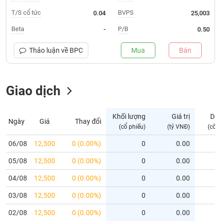
T/S cổ tức
BVPS
0.04
25,003
Trạng
thái
Beta
P/B
-
0.50
NGÀNH
cổ
phiếu
Thảo luận về
BPC
Mua
Bán
Quy
DOANH
mô
NGHIỆP
Giao dịch
thị
trường
Niêm
Khối lượng
Giá trị
Dư
Ngày
Giá
Thay đổi
CỔ
yết
(cổ phiếu)
(tỷ VNĐ)
(cổ 
PHIẾU
Niêm
06/08
12,500
0 (0.00%)
0
0.00
yết
mới
05/08
12,500
0 (0.00%)
0
0.00
PHÁI
Niêm
SINH
04/08
12,500
0 (0.00%)
0
0.00
yết
03/08
12,500
0 (0.00%)
0
0.00
bổ
sung
TRÁI
02/08
12,500
0 (0.00%)
0
0.00