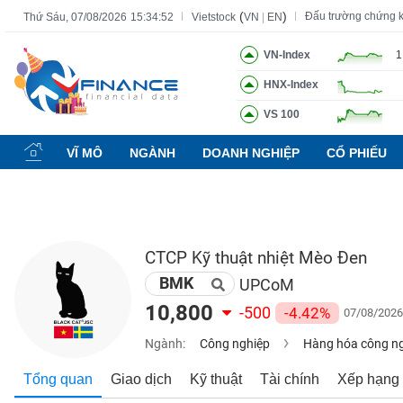
(
)
Đấu trường chứng 
Thứ Sáu, 07/08/2026
15:34:53
Vietstock
VN
|
EN
VN-Index
1
HNX-Index
Tất cả
Tính năng
Ngành
Mã chứng khoán
Lãnh đạ
VS 100
Tính
năng
VĨ MÔ
NGÀNH
DOANH NGHIỆP
CỔ PHIẾU
(-)
VIETSTOCK
CTCP Kỹ thuật nhiệt Mèo Đen
BMK
CHỨNG
UPCoM
KHOÁN
10,800
-500
-4.42%
07/08/2026
Ngành:
Công nghiệp
Hàng hóa công n
DOANH
Tổng quan
Giao dịch
Kỹ thuật
Tài chính
Xếp hạng
NGHIỆP