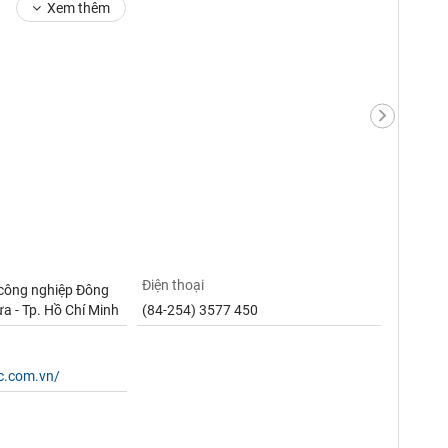
Xem thêm
Điện thoại
 công nghiệp Đông
ừa - Tp. Hồ Chí Minh
(84-254) 3577 450
sc.com.vn/