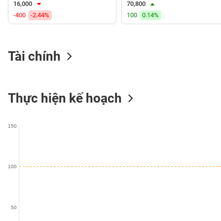
16,000
70,800
VS-
-400
-2.44%
100
0.14%
SECTOR
Tài chính
NĂNG
LƯỢNG
Thực hiện kế hoạch
150
NGUYÊN
VẬT
LIỆU
100
CÔNG
50
NGHIỆP