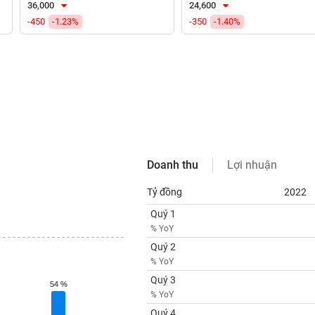
36,000
24,600
-450
-1.23%
-350
-1.40%
Doanh thu
Lợi nhuận
Tỷ đồng
2022
Quý 1
% YoY
Quý 2
% YoY
Quý 3
54 %
54 %
% YoY
Quý 4