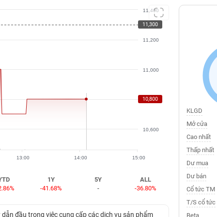
11,400
11,300
11,200
11,000
10,800
10,800
KLGD
Mở cửa
10,600
Cao nhất
Thấp nhất
13:00
14:00
15:00
Dư mua
Dư bán
YTD
1Y
5Y
ALL
2.86%
-41.68%
-
-36.80%
Cổ tức TM
T/S cổ tức
 dẫn đầu trong việc cung cấp các dịch vụ sản phẩm
Beta