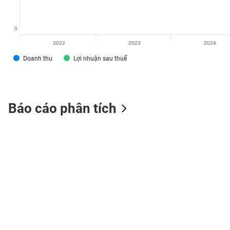
0
2022
2023
2024
TIÊU
DÙNG
Doanh thu
Lợi nhuận sau thuế
KHÔNG
THIẾT
YẾU
Báo cáo phân tích
TIÊU
DÙNG
THIẾT
YẾU
CHĂM