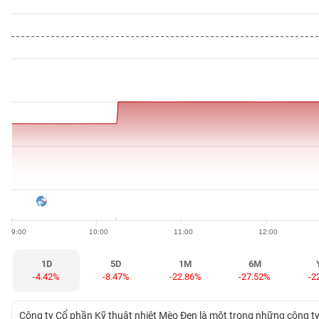
BẤT
ĐỘNG
SẢN
TÀI
CHÍNH
HÀNG
HÓA
9:00
10:00
11:00
12:00
KINH
TẾ
1D
5D
1M
6M
-4.42%
-8.47%
-22.86%
-27.52%
-2
THẾ
Công ty Cổ phần Kỹ thuật nhiệt Mèo Đen là một trong những công ty