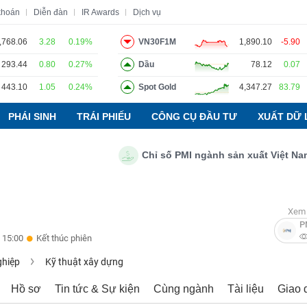
khoán
Diễn đàn
IR Awards
Dịch vụ
,768.06
3.28
0.19%
VN30F1M
1,890.10
-5.90
293.44
0.80
0.27%
Dầu
78.12
0.07
o
Tin tức
Báo cáo phân tích
Thuật ngữ
Dịch vụ
443.10
1.05
0.24%
Spot Gold
4,347.27
83.79
PHÁI SINH
TRÁI PHIẾU
CÔNG CỤ ĐẦU TƯ
XUẤT DỮ 
Chỉ số PMI ngành sản xuất Việt Nam thá
Xem 
P
 15:00
Kết thúc phiên
ghiệp
Kỹ thuật xây dựng
Hồ sơ
Tin tức & Sự kiện
Cùng ngành
Tài liệu
Giao 