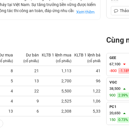
g cháy tại Việt Nam. Sự tăng trưởng bền vững được kiểm
ông tác thi công an toàn, đáp ứng nhu cầu và sự tin
Thảo 
Xem thêm
Cùng 
Dư mua
Dư bán
KLTB 1 lệnh mua
KLTB 1 lệnh bán
NN mua
GEE
cổ phiếu)
(cổ phiếu)
(cổ phiếu)
(cổ phiếu)
(tỷ VNĐ)
67,100
8
21
1,113
419
-800
-1.18
0.00
5
13
2,700
962
0.00
VGC
38,500
4
22
5,500
1,223
0.00
900
2.39%
4
9
2,525
1,067
0.00
PC1
13
6
2,308
5,333
0.00
20,650
150
0.73%