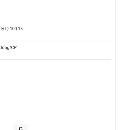
tỷ lệ 100:18
0 đồng/CP
C