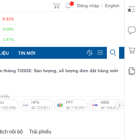
9+
Đăng nhập
English
|
-0.31%
0.09%
1.97%
LIỆU
TIN MỚI
ng 7/2026: Sản lượng, số lượng đơn đặt hàng mới và xuất khẩu đề
nhiều
NJ
HPG
FPT
MBB
V
162,998
123,811
118,391
104,672
dịch nội bộ
Trái phiếu