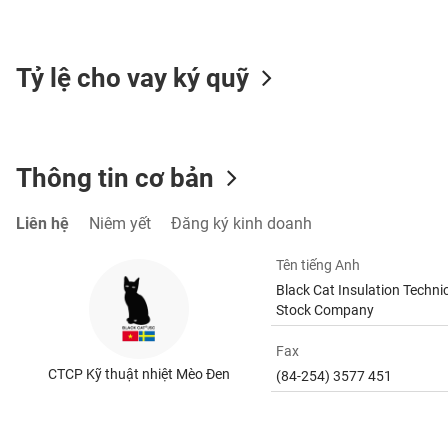
SÓC
SỨC
KHỎE
Tỷ lệ cho vay ký quỹ
TÀI
Thông tin cơ bản
CHÍNH
Liên hệ
Niêm yết
Đăng ký kinh doanh
Tên tiếng Anh
CÔNG
Black Cat Insulation Technic
NGHỆ
Stock Company
THÔNG
TIN
Fax
CTCP Kỹ thuật nhiệt Mèo Đen
(84-254) 3577 451
DỊCH