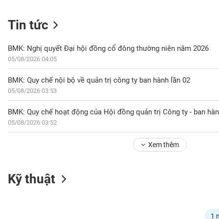
Tin tức
NGÀNH
BMK: Nghị quyết Đại hội đồng cổ đông thường niên năm 2026
05/08/2026 04:05
DOANH
BMK: Quy chế nội bộ về quản trị công ty ban hành lần 02
NGHIỆP
05/08/2026 03:53
BMK: Quy chế hoạt động của Hội đồng quản trị Công ty - ban hàn
05/08/2026 03:52
CỔ
PHIẾU
Xem thêm
PHÁI
Kỹ thuật
SINH
TRÁI
1 