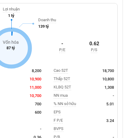
Lợi nhuận
1 tỷ
Doanh thu
139 tỷ
Vốn hóa
-
0.62
87 tỷ
P/E
P/S
Cao 52T
8,200
18,700
Thấp 52T
10,900
10,800
KLBQ 52T
11,000
1,308
NN mua
10,700
-
% NN sở hữu
700
5.01
EPS
600
F P/E
3.24
BVPS
-
P/B
0.36
-