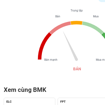
PHIẾU
Trung lập
Bán
Mua
CÔNG
CỤ
ĐẦU
TƯ
XUẤT
DỮ
Bán mạnh
Mua m
LIỆU
BÁN
TIN
MỚI
Xem cùng BMK
Ngành
(-)
ELC
FPT