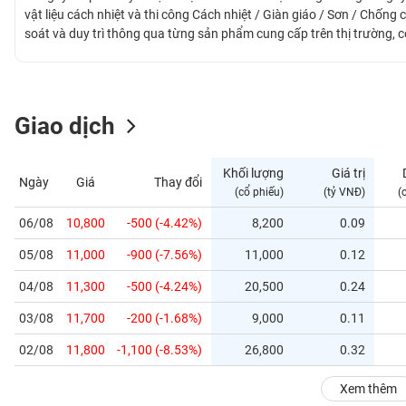
GIỚI
vật liệu cách nhiệt và thi công Cách nhiệt / Giàn giáo / Sơn / Chốn
soát và duy trì thông qua từng sản phẩm cung cấp trên thị trường, c
tưởng từ phía khách hàng.
ĐÔNG
DƯƠNG
Giao dịch
TÀI
CHÍNH
Khối lượng
Giá trị
Ngày
Giá
Thay đổi
CÁ
(cổ phiếu)
(tỷ VNĐ)
(
NHÂN
06/08
10,800
-500 (-4.42%)
8,200
0.09
05/08
11,000
-900 (-7.56%)
11,000
0.12
PHÂN
TÍCH
04/08
11,300
-500 (-4.24%)
20,500
0.24
VIETSTOCKFINANCE
03/08
11,700
-200 (-1.68%)
9,000
0.11
02/08
11,800
-1,100 (-8.53%)
26,800
0.32
VĨ
Xem thêm
MÔ