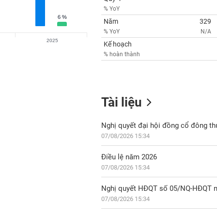
% YoY
6 %
6 %
Năm
329
% YoY
N/A
2025
Kế hoạch
% hoàn thành
Tài liệu
Nghị quyết đại hội đồng cổ đông t
07/08/2026 15:34
Điều lệ năm 2026
07/08/2026 15:34
07/08/2026 15:34