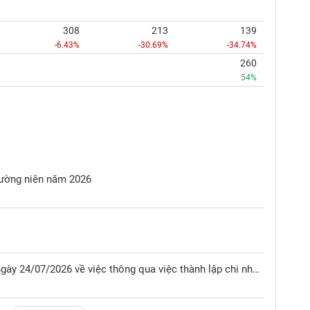
308
213
139
-6.43%
-30.69%
-34.74%
260
54%
hường niên năm 2026
Nghị quyết HĐQT số 05/NQ-HĐQT ngày 24/07/2026 về việc thông qua việc thành lập chi nhánh Miền Bắc