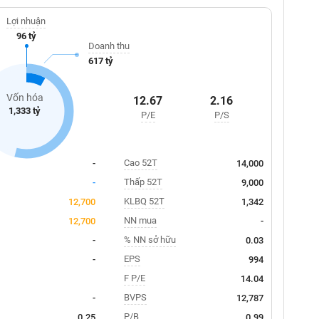
Lợi nhuận
96 tỷ
Doanh thu
617 tỷ
Vốn hóa
12.67
2.16
1,333 tỷ
P/E
P/S
Cao 52T
-
14,000
Thấp 52T
-
9,000
KLBQ 52T
12,700
1,342
NN mua
12,700
-
% NN sở hữu
-
0.03
EPS
-
994
F P/E
14.04
BVPS
-
12,787
P/B
0.25
0.99