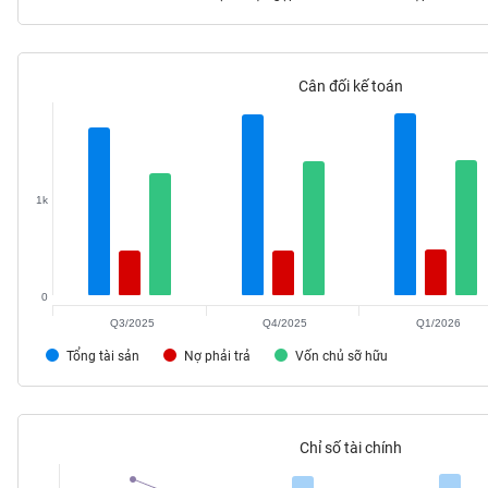
Cân đối kế toán
TIÊU
DÙNG
KHÔNG
THIẾT
YẾU
1k
0
TIÊU
DÙNG
Q3/2025
Q4/2025
Q1/2026
THIẾT
Tổng tài sản
Nợ phải trả
Vốn chủ sỡ hữu
YẾU
Chỉ số tài chính
CHĂM