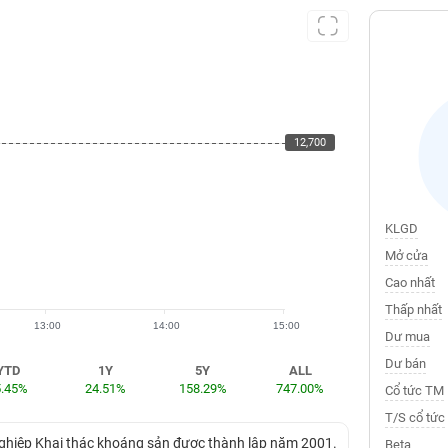
12,700
12,700
KLGD
Mở cửa
Cao nhất
Thấp nhất
13:00
14:00
15:00
Dư mua
Dư bán
YTD
1Y
5Y
ALL
5.45%
24.51%
158.29%
747.00%
Cổ tức TM
T/S cổ tức
nghiệp Khai thác khoáng sản được thành lập năm 2001.
Beta