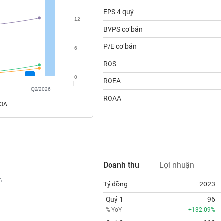
EPS 4 quý
12
BVPS cơ bản
P/E cơ bản
6
ROS
0
ROEA
Q2/2026
ROAA
ROA
Doanh thu
Lợi nhuận
%
%
Tỷ đồng
2023
Quý 1
96
% YoY
+132.09%