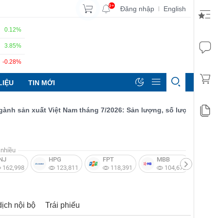
9+
Đăng nhập
English
|
0.12%
3.85%
-0.28%
LIỆU
TIN MỚI
 sản xuất Việt Nam tháng 7/2026: Sản lượng, số lượng đơn đặt hà
nhiều
NJ
HPG
FPT
MBB
V
162,998
123,811
118,391
104,672
dịch nội bộ
Trái phiếu