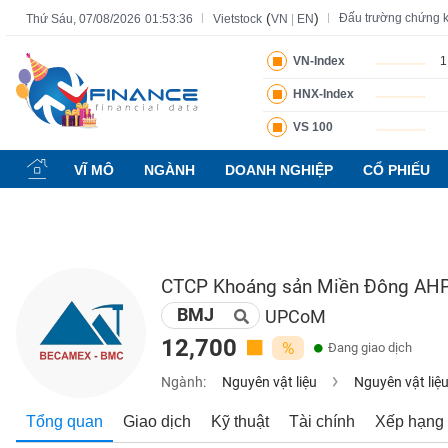
(
)
Đấu trường chứng 
Thứ Sáu, 07/08/2026
01:53:37
Vietstock
VN
|
EN
VN-Index
1
HNX-Index
Tất cả
Tính năng
Ngành
Mã chứng khoán
Lãnh đạ
VS 100
Tính
năng
VĨ MÔ
NGÀNH
DOANH NGHIỆP
CỔ PHIẾU
(-)
VIETSTOCK
CTCP Khoáng sản Miền Đông AH
BMJ
CHỨNG
UPCoM
KHOÁN
12,700
%
Đang giao dịch
Ngành:
Nguyên vật liệu
Nguyên vật liệ
DOANH
Tổng quan
Giao dịch
Kỹ thuật
Tài chính
Xếp hạng
NGHIỆP