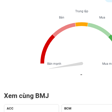
PHIẾU
Trung lập
Bán
Mua
CÔNG
CỤ
ĐẦU
TƯ
XUẤT
DỮ
Bán mạnh
Mua m
LIỆU
_
TIN
MỚI
Xem cùng BMJ
Ngành
(-)
ACC
BCM