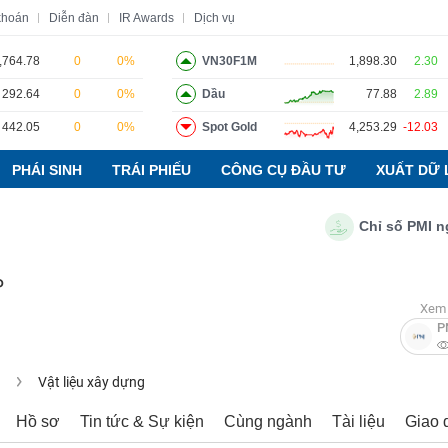
khoán
Diễn đàn
IR Awards
Dịch vụ
,764.78
0
0%
VN30F1M
1,898.30
2.30
292.64
0
0%
Dầu
77.88
2.89
o
Tin tức
Báo cáo phân tích
Thuật ngữ
Dịch vụ
442.05
0
0%
Spot Gold
4,253.29
-12.03
PHÁI SINH
TRÁI PHIẾU
CÔNG CỤ ĐẦU TƯ
XUẤT DỮ 
Chỉ số PMI ngành
P
Xem 
P
u
Vật liệu xây dựng
Hồ sơ
Tin tức & Sự kiện
Cùng ngành
Tài liệu
Giao 