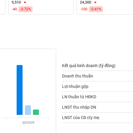
5,510
24,300
-40
-0.72%
-100
-0.41%
Kết quả kinh doanh (tỷ đồng)
Doanh thu thuần
Lợi nhuận gộp
LN thuần từ HĐKD
LNST thu nhập DN
LNST của CĐ cty mẹ
Q2/2026