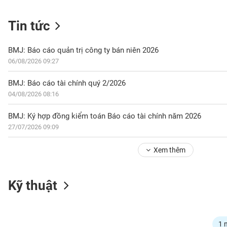
Tin tức
NGÀNH
BMJ: Báo cáo quản trị công ty bán niên 2026
06/08/2026 09:27
DOANH
BMJ: Báo cáo tài chính quý 2/2026
NGHIỆP
04/08/2026 08:16
BMJ: Ký hợp đồng kiểm toán Báo cáo tài chính năm 2026
27/07/2026 09:09
CỔ
PHIẾU
Xem thêm
PHÁI
Kỹ thuật
SINH
TRÁI
1 