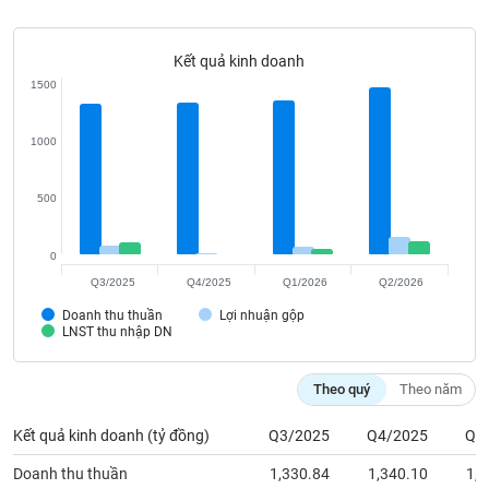
Tất cả
Cổ phiếu
Chỉ số
Chứng chỉ quỹ
Chứng q
Kết quả kinh doanh
Lãnh
đạo
1500
(-)
Tất cả
Người nội bộ
Người liên quan
Cổ đông lớn
1000
Tin
500
tức
(-)
0
Q3/2025
Q4/2025
Q1/2026
Q2/2026
Bài
Doanh thu thuần
Lợi nhuận gộp
viết
LNST thu nhập DN
của
tác
giả
Theo quý
Theo năm
(-)
Kết quả kinh doanh (tỷ đồng)
Q3/2025
Q4/2025
Q1
Báo
Doanh thu thuần
1,330.84
1,340.10
1,3
cáo