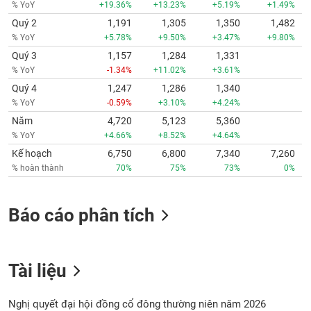
% YoY
+19.36%
+13.23%
+5.19%
+1.49%
Quý 2
1,191
1,305
1,350
1,482
% YoY
+5.78%
+9.50%
+3.47%
+9.80%
Quý 3
1,157
1,284
1,331
% YoY
-1.34%
+11.02%
+3.61%
Quý 4
1,247
1,286
1,340
% YoY
-0.59%
+3.10%
+4.24%
Năm
4,720
5,123
5,360
% YoY
+4.66%
+8.52%
+4.64%
Kế hoạch
6,750
6,800
7,340
7,260
% hoàn thành
70%
75%
73%
0%
Báo cáo phân tích
Tài liệu
Nghị quyết đại hội đồng cổ đông thường niên năm 2026