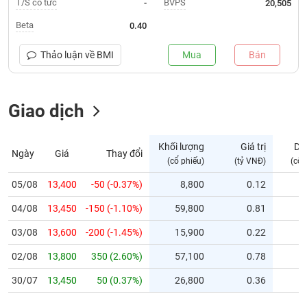
T/S cổ tức
BVPS
-
20,505
Trạng
Beta
0.40
thái
NGÀNH
cổ
Thảo luận về
BMI
Mua
Bán
phiếu
Quy
Giao dịch
DOANH
mô
NGHIỆP
thị
trường
Khối lượng
Giá trị
Dư
Ngày
Giá
Thay đổi
Niêm
(cổ phiếu)
(tỷ VNĐ)
(cổ 
CỔ
yết
PHIẾU
05/08
13,400
-50 (-0.37%)
8,800
0.12
Niêm
04/08
yết
13,450
-150 (-1.10%)
59,800
0.81
mới
PHÁI
03/08
13,600
-200 (-1.45%)
15,900
0.22
Niêm
SINH
02/08
13,800
350 (2.60%)
57,100
0.78
yết
bổ
30/07
13,450
50 (0.37%)
26,800
0.36
sung
TRÁI