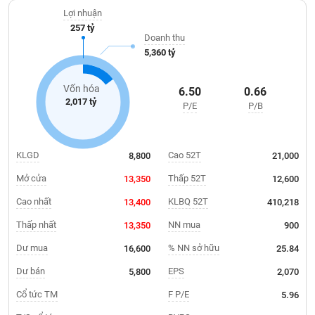
Giá
hàng hải và hàng không. Với mạng lưới gồm 62 công ty thành
tích
Lợi nhuận
viên và 550 phòng giao dịch trên toàn quốc, Bảo Minh đang
Đặt
257 tỷ
Biểu
hướng đến mở rộng hoạt động ra thị trường quốc tế, trước mắt là
lệnh
Doanh thu
đồ
ĐÔNG
Lào và Campuchia.
5,360 tỷ
Nước
tài
DƯƠNG
ngoài
chính
Vốn hóa
6.50
0.66
Tự
2,017 tỷ
P/E
P/B
TÀI
doanh
CHÍNH
Ảnh
CÁ
hưởng
NHÂN
KLGD
Cao 52T
8,800
21,000
chỉ
số
Mở cửa
Thấp 52T
13,350
12,600
Biến
Cao nhất
KLBQ 52T
13,400
410,218
PHÂN
động
TÍCH
Thấp nhất
NN mua
13,350
900
cổ
VIETSTOCKFINANCE
phiếu
Dư mua
% NN sở hữu
16,600
25.84
Giao
Dư bán
EPS
5,800
2,070
dịch
Cổ tức TM
F P/E
5.96
VĨ
nội
MÔ
bộ