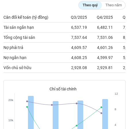
chính
Theo quý
Theo năm
Cân đối kế toán (tỷ đồng)
Q3/2025
Q4/2025
Q1
Tài sản ngắn hạn
6,537.19
6,482.11
7,2
Công
cụ
Tổng cộng tài sản
7,537.64
7,531.06
8,2
đầu
tư
Nợ phải trả
4,609.57
4,601.26
5,3
Nợ ngắn hạn
4,608.25
4,599.97
5,3
Vốn chủ sở hữu
2,928.08
2,929.81
2,9
Truyền
thông
tài
Chỉ số tài chính
chính
12
20k
8
Dữ
10k
liệu
4