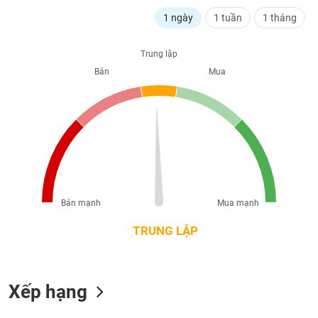
liệu
1 ngày
1 tuần
1 tháng
Tâm
lý
Trung lập
TIÊU
thị
Bán
Mua
DÙNG
trường
KHÔNG
THIẾT
YẾU
TIÊU
Bán mạnh
Mua mạnh
DÙNG
THIẾT
TRUNG LẬP
YẾU
Xếp hạng
CHĂM