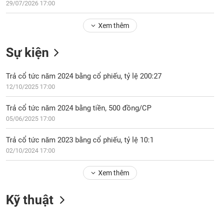
Tổng
29/07/2026 17:00
VS-
quan
SECTOR
Xem thêm
Giao
dịch
Sự kiện
Tài
chính
NĂNG
Trả cổ tức năm 2024 bằng cổ phiếu, tỷ lệ 200:27
Phân
LƯỢNG
12/10/2025 17:00
tích
kỹ
Trả cổ tức năm 2024 bằng tiền, 500 đồng/CP
thuật
05/06/2025 17:00
Hồ
NGUYÊN
sơ
Trả cổ tức năm 2023 bằng cổ phiếu, tỷ lệ 10:1
VẬT
doanh
02/10/2024 17:00
LIỆU
nghiệp
Tin
Xem thêm
tức
sự
Kỹ thuật
CÔNG
kiện
NGHIỆP
Tài