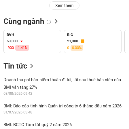
PHIẾU
Hủy
Xem thêm
niêm
yết
Cùng ngành
Theo
CÔNG
dõi
CỤ
đặc
BVH
BIC
ĐẦU
biệt
63,000
21,300
TƯ
-900
-1.41%
0
0.00%
Không
được
ký
Tin tức
XUẤT
quỹ
DỮ
LIỆU
Danh
Doanh thu phí bảo hiểm thuần đi lùi, lãi sau thuế bán niên của
mục
BMI vẫn tăng 27%
ETF
03/08/2026 09:42
TIN
Cổ
MỚI
BMI: Báo cáo tình hình Quản trị công ty 6 tháng đầu năm 2026
phiếu
31/07/2026 03:48
chi
Ngành
tiết
(-)
BMI: BCTC Tóm tắt quý 2 năm 2026