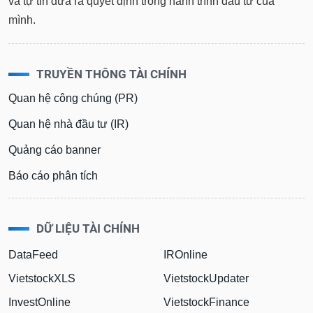
và tự tin đưa ra quyết định trong hành trình đầu tư của
mình.
TRUYỀN THÔNG TÀI CHÍNH
Quan hệ công chúng (PR)
Quan hệ nhà đầu tư (IR)
Quảng cáo banner
Báo cáo phân tích
DỮ LIỆU TÀI CHÍNH
DataFeed
IROnline
VietstockXLS
VietstockUpdater
InvestOnline
VietstockFinance