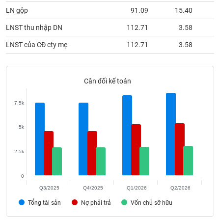
phân
LN gộp
91.09
15.40
tích
(-)
LNST thu nhập DN
112.71
3.58
LNST của CĐ cty mẹ
112.71
3.58
Thuật
ngữ
(-)
Cân đối kế toán
Dịch
7.5k
vụ
(-)
5k
Đào
2.5k
tạo
0
Q3/2025
Q4/2025
Q1/2026
Q2/2026
Sách
Tổng tài sản
Nợ phải trả
Vốn chủ sỡ hữu
tài