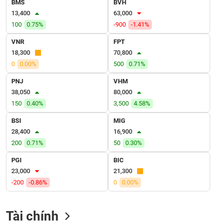
BMS
BVH
VỤ
13,400
63,000
TRUYỀN
THÔNG
100
0.75%
-900
-1.41%
VNR
FPT
18,300
70,800
0
0.00%
500
0.71%
TIỆN
PNJ
VHM
ÍCH
38,050
80,000
150
0.40%
3,500
4.58%
BSI
MIG
28,400
16,900
BẤT
200
0.71%
50
0.30%
ĐỘNG
SẢN
PGI
BIC
23,000
21,300
Mã
-200
-0.86%
0
0.00%
chứng
khoán
(-)
Tài chính