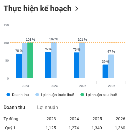
Thực hiện kế hoạch
150
102 %
102 %
101 %
101 %
101 %
101 %
100
75 %
75 %
73 %
73 %
70 %
70 %
67 %
67 %
50
39 %
39 %
0
2023
2024
2025
2026
Doanh thu
Lợi nhuận trước thuế
Lợi nhuận sau thuế
Doanh thu
Lợi nhuận
Tỷ đồng
2023
2024
2025
2026
Quý 1
1,125
1,274
1,340
1,360