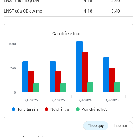
LNST thu nhập DN
4.18
3.40
phân
tích
LNST của CĐ cty mẹ
4.18
3.40
(-)
Thuật
Cân đối kế toán
ngữ
(-)
1000
Dịch
vụ
500
(-)
Đào
0
tạo
Q3/2025
Q4/2025
Q1/2026
Q2/2026
Tổng tài sản
Nợ phải trả
Vốn chủ sỡ hữu
Sách
Theo quý
Theo năm
tài