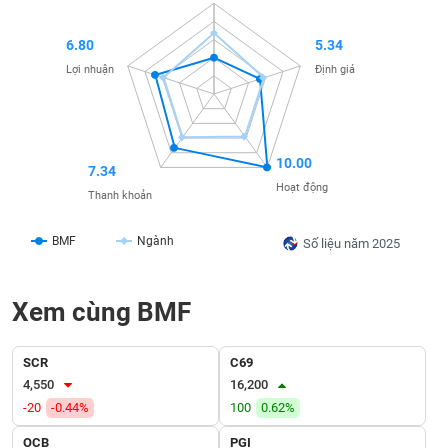
SÓC
SỨC
6.80
5.34
KHỎE
Lợi nhuận
Định giá
TÀI
10.00
CHÍNH
7.34
Hoạt động
Thanh khoản
BMF
Ngành
Số liệu năm 2025
CÔNG
NGHỆ
Xem cùng BMF
THÔNG
TIN
SCR
C69
4,550
16,200
-20
-0.44%
100
0.62%
DỊCH
OCB
PGI