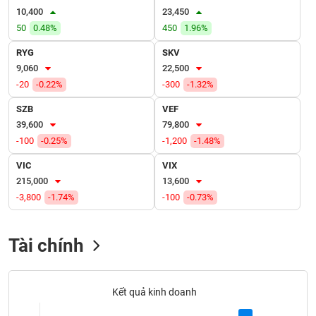
VỤ
10,400
23,450
TRUYỀN
50
0.48%
450
1.96%
THÔNG
RYG
SKV
9,060
22,500
-20
-0.22%
-300
-1.32%
TIỆN
SZB
VEF
ÍCH
39,600
79,800
-100
-0.25%
-1,200
-1.48%
VIC
VIX
215,000
13,600
BẤT
-3,800
-1.74%
-100
-0.73%
ĐỘNG
SẢN
Tài chính
Mã
chứng
khoán
(-)
Kết quả kinh doanh