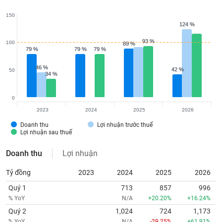
150
124 %
124 %
93 %
93 %
100
89 %
89 %
79 %
79 %
79 %
79 %
79 %
79 %
46 %
46 %
42 %
42 %
50
34 %
34 %
0
2023
2024
2025
2026
Doanh thu
Lợi nhuận trước thuế
Lợi nhuận sau thuế
Doanh thu
Lợi nhuận
Tỷ đồng
2023
2024
2025
2026
Quý 1
713
857
996
% YoY
N/A
+20.20%
+16.24%
Quý 2
1,024
724
1,173
% YoY
N/A
-29.25%
+61.91%