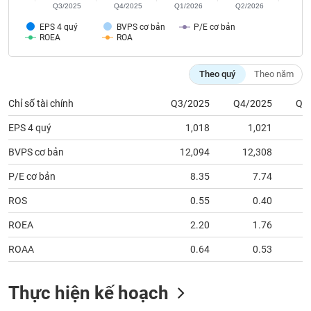
tài
Q3/2025
Q4/2025
Q1/2026
Q2/2026
chính
EPS 4 quý
BVPS cơ bản
P/E cơ bản
ROEA
ROA
Theo quý
Theo năm
Chỉ số tài chính
Q3/2025
Q4/2025
Q1
EPS 4 quý
1,018
1,021
BVPS cơ bản
12,094
12,308
1
P/E cơ bản
8.35
7.74
ROS
0.55
0.40
ROEA
2.20
1.76
ROAA
0.64
0.53
Thực hiện kế hoạch