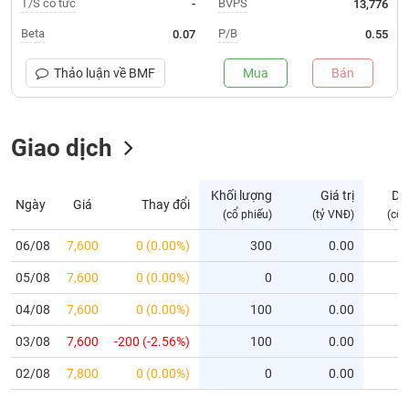
T/S cổ tức
BVPS
-
13,776
Trạng
Beta
P/B
0.07
0.55
thái
NGÀNH
cổ
Thảo luận về
BMF
Mua
Bán
phiếu
Quy
Giao dịch
DOANH
mô
NGHIỆP
thị
trường
Khối lượng
Giá trị
Dư
Ngày
Giá
Thay đổi
Niêm
(cổ phiếu)
(tỷ VNĐ)
(cổ 
CỔ
yết
PHIẾU
06/08
7,600
0 (0.00%)
300
0.00
Niêm
05/08
yết
7,600
0 (0.00%)
0
0.00
mới
PHÁI
04/08
7,600
0 (0.00%)
100
0.00
Niêm
SINH
03/08
7,600
-200 (-2.56%)
100
0.00
yết
bổ
02/08
7,800
0 (0.00%)
0
0.00
sung
TRÁI