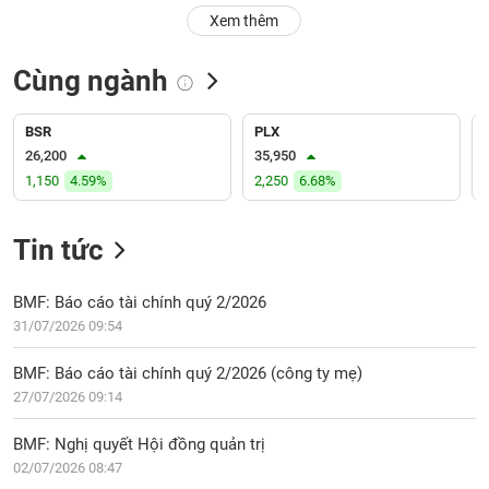
PHIẾU
Hủy
Xem thêm
niêm
yết
Cùng ngành
Theo
CÔNG
dõi
CỤ
đặc
BSR
PLX
ĐẦU
biệt
26,200
35,950
TƯ
1,150
4.59%
2,250
6.68%
Không
được
ký
Tin tức
XUẤT
quỹ
DỮ
LIỆU
Danh
BMF: Báo cáo tài chính quý 2/2026
mục
31/07/2026 09:54
ETF
TIN
BMF: Báo cáo tài chính quý 2/2026 (công ty mẹ)
Cổ
MỚI
27/07/2026 09:14
phiếu
chi
Ngành
BMF: Nghị quyết Hội đồng quản trị
tiết
(-)
02/07/2026 08:47