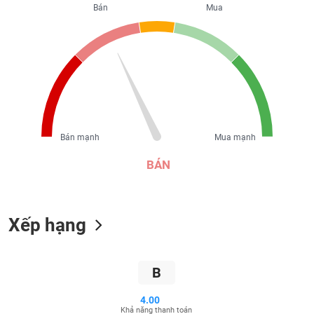
Bán
Mua
liệu
Tâm
lý
TIÊU
thị
DÙNG
trường
KHÔNG
THIẾT
YẾU
Bán mạnh
Mua mạnh
BÁN
TIÊU
DÙNG
THIẾT
Xếp hạng
YẾU
B
4.00
CHĂM
Khả năng thanh toán