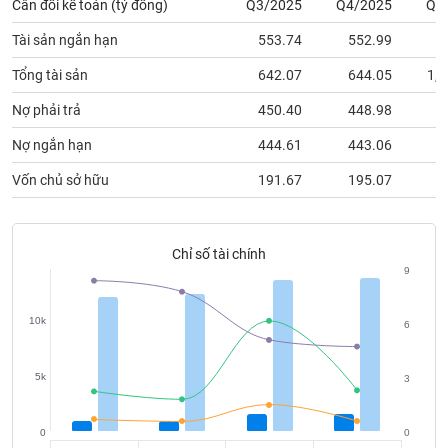
chính
Cân đối kế toán (tỷ đồng)
Q3/2025
Q4/2025
Q1
Tài sản ngắn hạn
553.74
552.99
9
Tổng tài sản
642.07
644.05
1,0
Công
Nợ phải trả
450.40
448.98
8
cụ
đầu
Nợ ngắn hạn
444.61
443.06
8
tư
Vốn chủ sở hữu
191.67
195.07
2
Chỉ số tài chính
Truyền
9
thông
tài
chính
10k
6
5k
3
Dữ
liệu
0
0