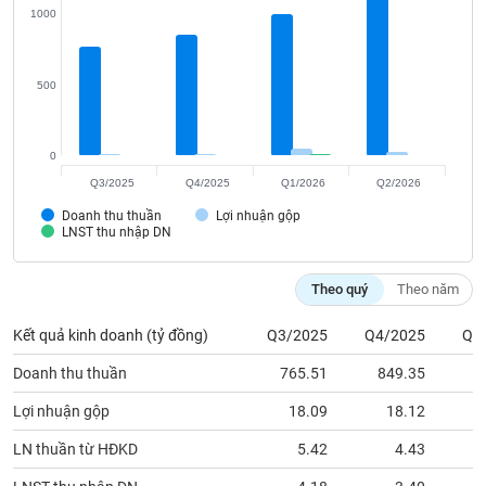
Tất cả
Cổ phiếu
Chỉ số
Chứng chỉ quỹ
Chứng q
1000
Lãnh
đạo
500
(-)
Tất cả
Người nội bộ
Người liên quan
Cổ đông lớn
0
Q3/2025
Q4/2025
Q1/2026
Q2/2026
Tin
Doanh thu thuần
Lợi nhuận gộp
tức
LNST thu nhập DN
(-)
Theo quý
Theo năm
Bài
viết
Kết quả kinh doanh (tỷ đồng)
Q3/2025
Q4/2025
Q1
của
tác
Doanh thu thuần
765.51
849.35
9
giả
(-)
Lợi nhuận gộp
18.09
18.12
LN thuần từ HĐKD
5.42
4.43
Báo
cáo