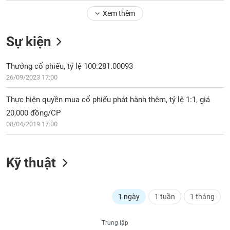
Tổng
VS-
quan
Xem thêm
SECTOR
Giao
Sự kiện
dịch
Tài
Thưởng cổ phiếu, tỷ lệ 100:281.00093
chính
NĂNG
26/09/2023 17:00
Phân
LƯỢNG
tích
Thực hiện quyền mua cổ phiếu phát hành thêm, tỷ lệ 1:1, giá
kỹ
20,000 đồng/CP
thuật
08/04/2019 17:00
Hồ
NGUYÊN
sơ
VẬT
doanh
LIỆU
Kỹ thuật
nghiệp
Tin
tức
1 ngày
1 tuần
1 tháng
sự
CÔNG
kiện
NGHIỆP
Trung lập
Tài