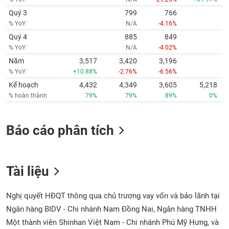
Quý 3
799
766
% YoY
N/A
-4.16%
Quý 4
885
849
% YoY
N/A
-4.02%
Năm
3,517
3,420
3,196
% YoY
+10.88%
-2.76%
-6.56%
Kế hoạch
4,432
4,349
3,605
5,218
% hoàn thành
79%
79%
89%
0%
Báo cáo phân tích
Tài liệu
Nghị quyết HĐQT thông qua chủ trương vay vốn và bảo lãnh tại
Ngân hàng BIDV - Chi nhánh Nam Đồng Nai, Ngân hàng TNHH
Một thành viên Shinhan Việt Nam - Chi nhánh Phú Mỹ Hưng, và