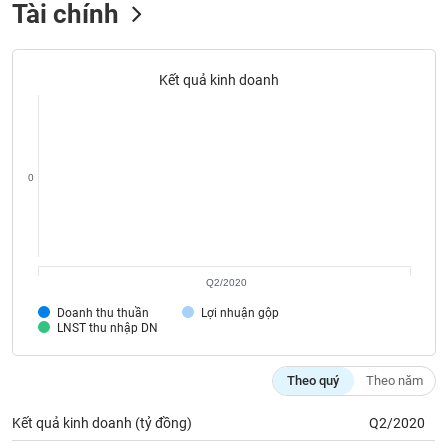
Tất cả
Cổ phiếu
Chỉ số
Chứng chỉ quỹ
Chứng q
Tài chính
Lãnh
đạo
Kết quả kinh doanh
(-)
Tất cả
Người nội bộ
Người liên quan
Cổ đông lớn
0
Tin
tức
(-)
Bài
Q2/2020
viết
của
Doanh thu thuần
Lợi nhuận gộp
tác
LNST thu nhập DN
giả
(-)
Theo quý
Theo năm
Báo
Kết quả kinh doanh (tỷ đồng)
Q2/2020
cáo