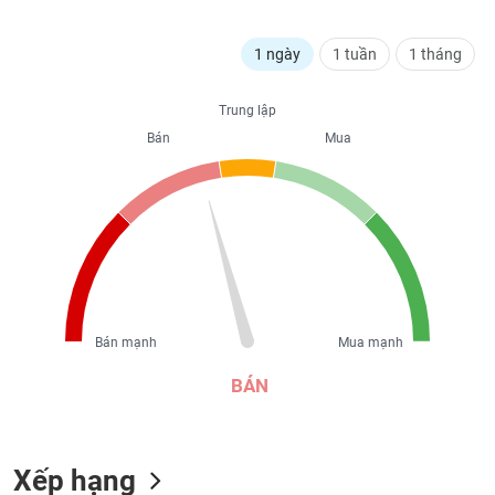
liệu
1 ngày
1 tuần
1 tháng
Tâm
lý
TIÊU
thị
Trung lập
DÙNG
trường
KHÔNG
Bán
Mua
THIẾT
YẾU
TIÊU
DÙNG
THIẾT
Bán mạnh
Mua mạnh
YẾU
BÁN
Xếp hạng
CHĂM