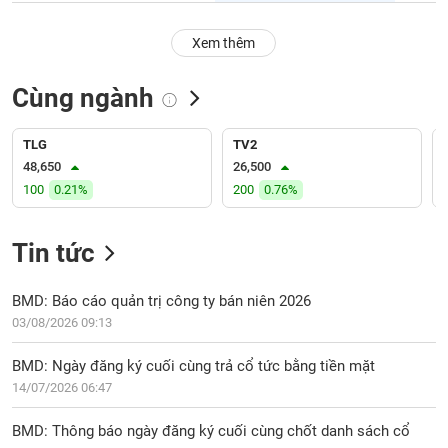
PHIẾU
Hủy
niêm
Xem thêm
yết
Theo
Cùng ngành
CÔNG
dõi
CỤ
đặc
ĐẦU
biệt
TLG
TV2
TƯ
48,650
26,500
Không
100
0.21%
200
0.76%
được
ký
XUẤT
quỹ
DỮ
Tin tức
LIỆU
Danh
mục
BMD: Báo cáo quản trị công ty bán niên 2026
ETF
03/08/2026 09:13
TIN
Cổ
MỚI
BMD: Ngày đăng ký cuối cùng trả cổ tức bằng tiền mặt
phiếu
14/07/2026 06:47
chi
Ngành
tiết
(-)
BMD: Thông báo ngày đăng ký cuối cùng chốt danh sách cổ