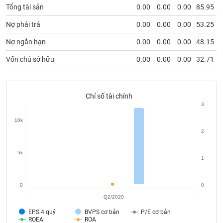
chính
Tổng tài sản
0.00
0.00
0.00
85.95
Nợ phải trả
0.00
0.00
0.00
53.25
Nợ ngắn hạn
0.00
0.00
0.00
48.15
Công
cụ
Vốn chủ sở hữu
0.00
0.00
0.00
32.71
đầu
tư
Chỉ số tài chính
3
10k
Truyền
2
thông
tài
5k
chính
1
0
0
Q2/2020
Dữ
EPS 4 quý
BVPS cơ bản
P/E cơ bản
liệu
ROEA
ROA