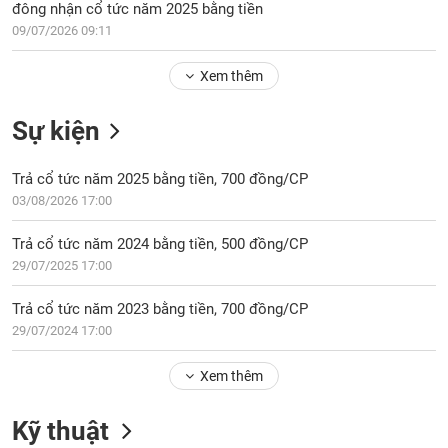
Tổng
VS-
đông nhận cổ tức năm 2025 bằng tiền
quan
SECTOR
09/07/2026 09:11
Giao
dịch
Xem thêm
Tài
Sự kiện
chính
NĂNG
Phân
LƯỢNG
Trả cổ tức năm 2025 bằng tiền, 700 đồng/CP
tích
03/08/2026 17:00
kỹ
thuật
Trả cổ tức năm 2024 bằng tiền, 500 đồng/CP
Hồ
NGUYÊN
29/07/2025 17:00
sơ
VẬT
doanh
Trả cổ tức năm 2023 bằng tiền, 700 đồng/CP
LIỆU
nghiệp
29/07/2024 17:00
Tin
tức
Xem thêm
sự
CÔNG
kiện
Kỹ thuật
NGHIỆP
Tài