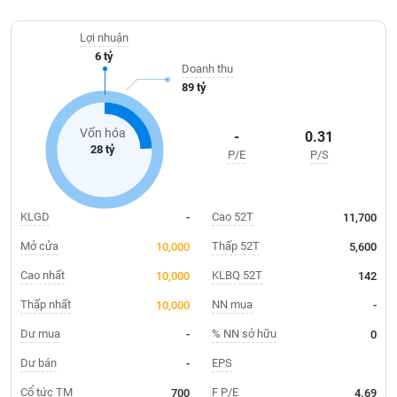
Giá
dịch vụ sản xuất kinh doanh là đơn vị hạch toán độc lập.
tích
Đặt
Lợi nhuận
Biểu
lệnh
6 tỷ
đồ
ĐÔNG
Doanh thu
Nước
tài
DƯƠNG
89 tỷ
ngoài
chính
Tự
Vốn hóa
-
0.31
TÀI
doanh
28 tỷ
P/E
P/S
CHÍNH
Ảnh
CÁ
hưởng
NHÂN
chỉ
KLGD
Cao 52T
-
11,700
số
Mở cửa
Thấp 52T
10,000
5,600
Biến
PHÂN
động
TÍCH
Cao nhất
KLBQ 52T
10,000
142
cổ
VIETSTOCKFINANCE
Thấp nhất
NN mua
10,000
-
phiếu
Dư mua
% NN sở hữu
-
0
Giao
dịch
Dư bán
EPS
-
VĨ
nội
MÔ
Cổ tức TM
F P/E
700
4.69
bộ