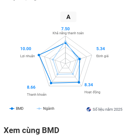
SÓC
SỨC
KHỎE
A
7.50
Khả năng thanh toán
TÀI
10.00
5.34
CHÍNH
Lợi nhuận
Định giá
CÔNG
8.34
8.66
NGHỆ
Hoạt động
Thanh khoản
THÔNG
TIN
BMD
Ngành
Số liệu năm 2025
Xem cùng BMD
DỊCH