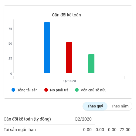
phân
tích
(-)
Cân đối kế toán
75
Thuật
ngữ
(-)
50
25
Dịch
vụ
(-)
0
Q2/2020
Đào
Tổng tài sản
Nợ phải trả
Vốn chủ sỡ hữu
tạo
Theo quý
Theo năm
Cân đối kế toán (tỷ đồng)
Q2/2020
Sách
Tài sản ngắn hạn
0.00
0.00
0.00
72.00
tài