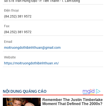
Số 578 Trần Hưng Đạo - P. Tiến Thành - T. Lâm Đồng
Điện thoại
(84.252) 381 9572
Fax
(84.252) 381 9572
Email
moitruongdothibinhthuan@gmail.com
Website
https://moitruongdothibinhthuan.vn/