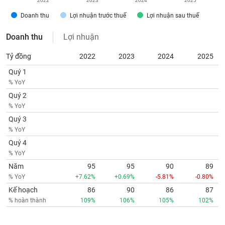
2022
2023
2024
2025
Doanh thu
Lợi nhuận trước thuế
Lợi nhuận sau thuế
Doanh thu
Lợi nhuận
Tỷ đồng
2022
2023
2024
2025
Quý 1
% YoY
Quý 2
% YoY
Quý 3
% YoY
Quý 4
% YoY
Năm
95
95
90
89
% YoY
+7.62%
+0.69%
-5.81%
-0.80%
Kế hoạch
86
90
86
87
% hoàn thành
109%
106%
105%
102%