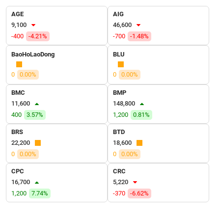
VỤ
TRUYỀN
AGE
AIG
THÔNG
9,100
46,600
-400
-4.21%
-700
-1.48%
BaoHoLaoDong
BLU
TIỆN
0
0.00%
0
0.00%
ÍCH
BMC
BMP
11,600
148,800
400
3.57%
1,200
0.81%
BRS
BTD
BẤT
22,200
18,600
ĐỘNG
SẢN
0
0.00%
0
0.00%
CPC
CRC
Mã
16,700
5,220
chứng
1,200
7.74%
-370
-6.62%
khoán
(-)