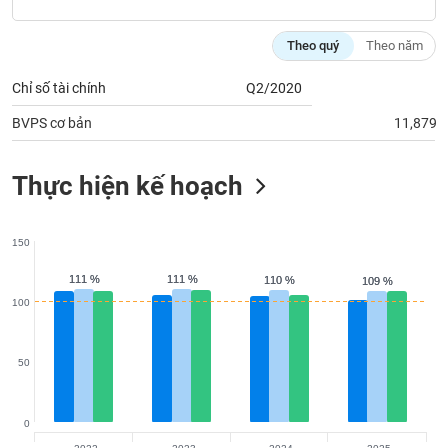
tài
chính
Theo quý
Theo năm
Chỉ số tài chính
Q2/2020
BVPS cơ bản
11,879
Thực hiện kế hoạch
150
111 %
111 %
111 %
111 %
110 %
110 %
109 %
109 %
100
50
0