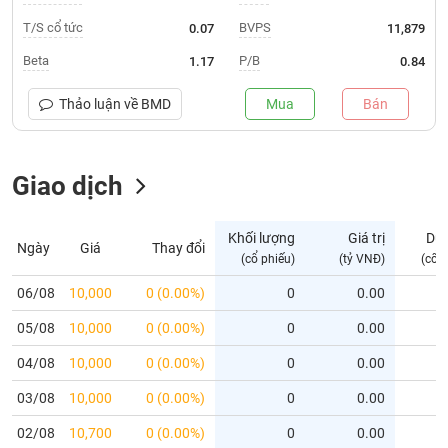
T/S cổ tức
BVPS
0.07
11,879
Trạng
thái
Beta
P/B
1.17
0.84
NGÀNH
cổ
phiếu
Thảo luận về
BMD
Mua
Bán
Quy
DOANH
mô
NGHIỆP
thị
Giao dịch
trường
Niêm
Khối lượng
Giá trị
Dư
CỔ
Ngày
Giá
Thay đổi
yết
(cổ phiếu)
(tỷ VNĐ)
(cổ 
PHIẾU
Niêm
06/08
10,000
0 (0.00%)
0
0.00
yết
mới
05/08
10,000
0 (0.00%)
0
0.00
PHÁI
Niêm
SINH
04/08
10,000
0 (0.00%)
0
0.00
yết
03/08
10,000
0 (0.00%)
0
0.00
bổ
sung
TRÁI
02/08
10,700
0 (0.00%)
0
0.00