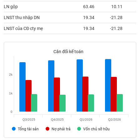
phân
LN gộp
63.46
10.11
tích
(-)
LNST thu nhập DN
19.34
-21.28
LNST của CĐ cty mẹ
19.34
-21.28
Thuật
ngữ
(-)
Cân đối kế toán
Dịch
vụ
(-)
2k
Đào
1k
tạo
0
Q3/2025
Q4/2025
Q1/2026
Q2/2026
Sách
Tổng tài sản
Nợ phải trả
Vốn chủ sỡ hữu
tài