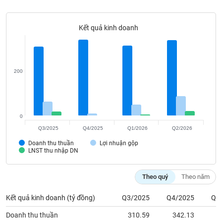
Tất cả
Cổ phiếu
Chỉ số
Chứng chỉ quỹ
Chứng q
Kết quả kinh doanh
Lãnh
đạo
(-)
Tất cả
Người nội bộ
Người liên quan
Cổ đông lớn
200
Tin
tức
(-)
0
Q3/2025
Q4/2025
Q1/2026
Q2/2026
Bài
Doanh thu thuần
Lợi nhuận gộp
viết
LNST thu nhập DN
của
tác
giả
Theo quý
Theo năm
(-)
Kết quả kinh doanh (tỷ đồng)
Q3/2025
Q4/2025
Q1
Báo
Doanh thu thuần
310.59
342.13
3
cáo