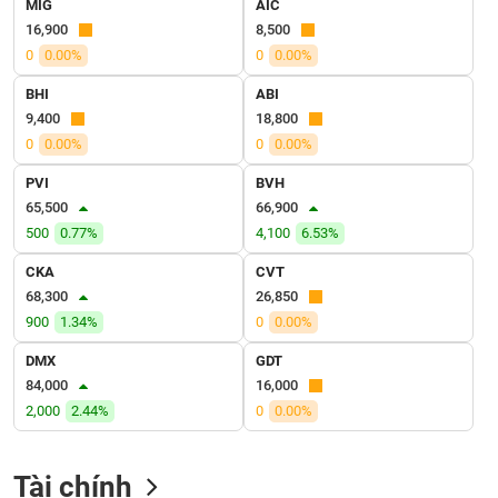
MIG
AIC
VỤ
16,900
8,500
TRUYỀN
THÔNG
0
0.00%
0
0.00%
BHI
ABI
9,400
18,800
0
0.00%
0
0.00%
TIỆN
PVI
BVH
ÍCH
65,500
66,900
500
0.77%
4,100
6.53%
CKA
CVT
68,300
26,850
BẤT
900
1.34%
0
0.00%
ĐỘNG
SẢN
DMX
GDT
84,000
16,000
Mã
2,000
2.44%
0
0.00%
chứng
khoán
(-)
Tài chính