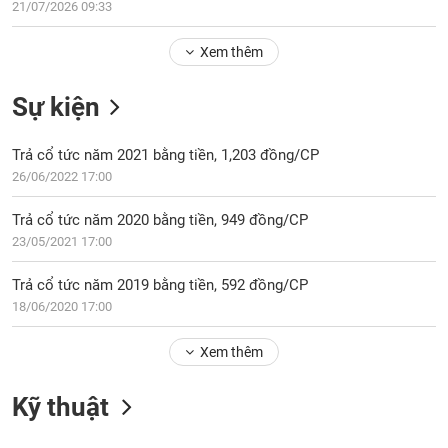
Tổng
21/07/2026 09:33
VS-
quan
SECTOR
Xem thêm
Giao
dịch
Sự kiện
Tài
chính
NĂNG
Trả cổ tức năm 2021 bằng tiền, 1,203 đồng/CP
Phân
LƯỢNG
26/06/2022 17:00
tích
kỹ
Trả cổ tức năm 2020 bằng tiền, 949 đồng/CP
thuật
23/05/2021 17:00
Hồ
NGUYÊN
sơ
Trả cổ tức năm 2019 bằng tiền, 592 đồng/CP
VẬT
doanh
18/06/2020 17:00
LIỆU
nghiệp
Tin
Xem thêm
tức
sự
Kỹ thuật
CÔNG
kiện
NGHIỆP
Tài