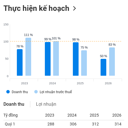
Thực hiện kế hoạch
150
111 %
111 %
101 %
101 %
99 %
99 %
98 %
98 %
100
83 %
83 %
78 %
78 %
75 %
75 %
50 %
50 %
50
0
2023
2024
2025
2026
Doanh thu
Lợi nhuận trước thuế
Doanh thu
Lợi nhuận
Tỷ đồng
2023
2024
2025
2026
Quý 1
288
306
312
314