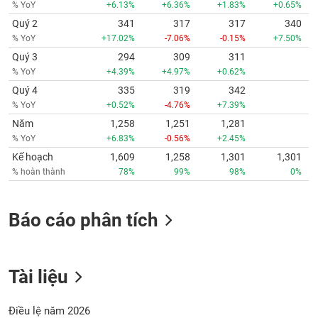
% YoY
+6.13%
+6.36%
+1.83%
+0.65%
Quý 2
341
317
317
340
% YoY
+17.02%
-7.06%
-0.15%
+7.50%
Quý 3
294
309
311
% YoY
+4.39%
+4.97%
+0.62%
Quý 4
335
319
342
% YoY
+0.52%
-4.76%
+7.39%
Năm
1,258
1,251
1,281
% YoY
+6.83%
-0.56%
+2.45%
Kế hoạch
1,609
1,258
1,301
1,301
% hoàn thành
78%
99%
98%
0%
Báo cáo phân tích
Tài liệu
Điều lệ năm 2026