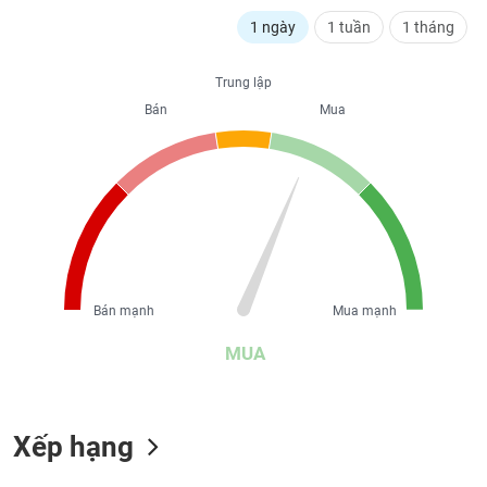
liệu
1 ngày
1 tuần
1 tháng
Tâm
lý
Trung lập
TIÊU
thị
Bán
Mua
DÙNG
trường
KHÔNG
THIẾT
YẾU
TIÊU
Bán mạnh
Mua mạnh
DÙNG
THIẾT
MUA
YẾU
Xếp hạng
CHĂM