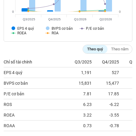
tài
chính
0
0
Q3/2025
Q4/2025
Q1/2026
Q2/2026
EPS 4 quý
BVPS cơ bản
P/E cơ bản
ROEA
ROA
Theo quý
Theo năm
Chỉ số tài chính
Q3/2025
Q4/2025
Q1
EPS 4 quý
1,191
527
BVPS cơ bản
15,831
15,477
1
P/E cơ bản
7.81
17.85
1
ROS
6.23
-6.22
ROEA
3.22
-3.55
ROAA
0.73
-0.78