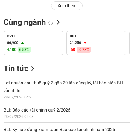
PHIẾU
Hủy
Xem thêm
niêm
yết
Cùng ngành
Theo
CÔNG
dõi
CỤ
đặc
BVH
BIC
ĐẦU
biệt
66,900
21,250
TƯ
4,100
6.53%
-50
-0.23%
Không
được
ký
Tin tức
XUẤT
quỹ
DỮ
LIỆU
Danh
Lợi nhuận sau thuế quý 2 gấp 20 lần cùng kỳ, lãi bán niên BLI
mục
vẫn đi lùi
ETF
28/07/2026 04:25
TIN
Cổ
MỚI
BLI: Báo cáo tài chính quý 2/2026
phiếu
23/07/2026 05:08
chi
Ngành
tiết
(-)
BLI: Ký hợp đồng kiểm toán Báo cáo tài chính năm 2026