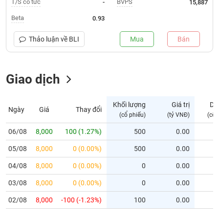
T/S cổ tức
BVPS
-
15,887
Trạng
Beta
0.93
thái
NGÀNH
cổ
Thảo luận về
BLI
Mua
Bán
phiếu
Quy
Giao dịch
DOANH
mô
NGHIỆP
thị
trường
Khối lượng
Giá trị
Dư
Ngày
Giá
Thay đổi
Niêm
(cổ phiếu)
(tỷ VNĐ)
(cổ 
CỔ
yết
PHIẾU
06/08
8,000
100 (1.27%)
500
0.00
Niêm
05/08
yết
8,000
0 (0.00%)
500
0.00
mới
PHÁI
04/08
8,000
0 (0.00%)
0
0.00
Niêm
SINH
03/08
8,000
0 (0.00%)
0
0.00
yết
bổ
02/08
8,000
-100 (-1.23%)
100
0.00
sung
TRÁI