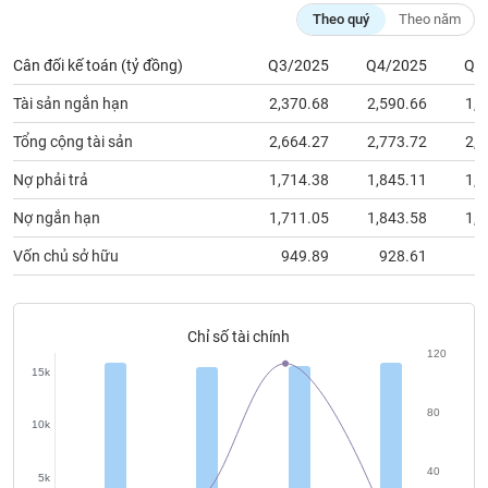
chính
Theo quý
Theo năm
Cân đối kế toán (tỷ đồng)
Q3/2025
Q4/2025
Q1
Tài sản ngắn hạn
2,370.68
2,590.66
1,4
Công
cụ
Tổng cộng tài sản
2,664.27
2,773.72
2,8
đầu
tư
Nợ phải trả
1,714.38
1,845.11
1,8
Nợ ngắn hạn
1,711.05
1,843.58
1,8
Vốn chủ sở hữu
949.89
928.61
9
Truyền
thông
tài
Chỉ số tài chính
chính
120
15k
80
10k
Dữ
liệu
40
5k