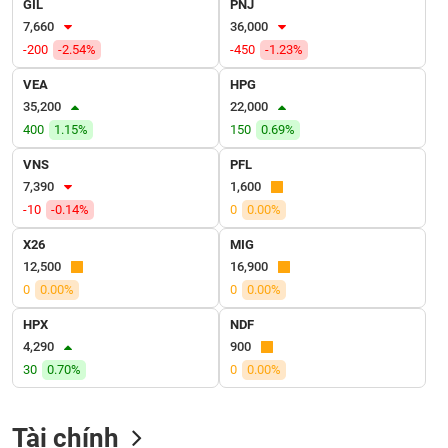
GIL
PNJ
VỤ
7,660
36,000
TRUYỀN
THÔNG
-200
-2.54%
-450
-1.23%
VEA
HPG
35,200
22,000
400
1.15%
150
0.69%
TIỆN
VNS
PFL
ÍCH
7,390
1,600
-10
-0.14%
0
0.00%
X26
MIG
12,500
16,900
BẤT
0
0.00%
0
0.00%
ĐỘNG
SẢN
HPX
NDF
4,290
900
Mã
30
0.70%
0
0.00%
chứng
khoán
(-)
Tài chính