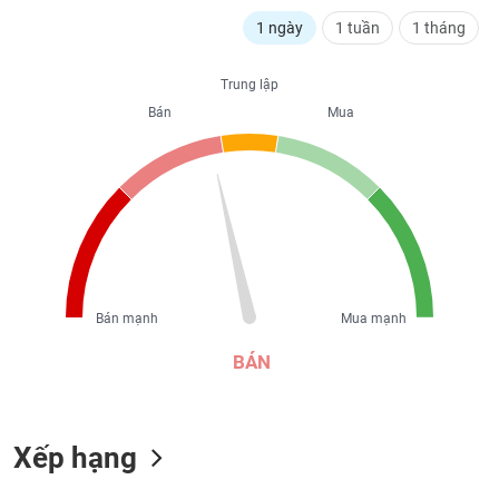
liệu
1 ngày
1 tuần
1 tháng
Tâm
lý
Trung lập
TIÊU
thị
Bán
Mua
DÙNG
trường
KHÔNG
THIẾT
YẾU
TIÊU
Bán mạnh
Mua mạnh
DÙNG
THIẾT
BÁN
YẾU
Xếp hạng
CHĂM