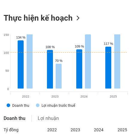
Tất cả
Cổ phiếu
Chỉ số
Chứng chỉ quỹ
Chứng q
Thực hiện kế hoạch
Lãnh
đạo
(-)
150
134 %
134 %
Tất cả
Người nội bộ
Người liên quan
Cổ đông lớn
117 %
117 %
109 %
109 %
108 %
108 %
100
Tin
tức
70 %
70 %
(-)
50
Bài
viết
0
của
2022
2023
2024
2025
tác
giả
Doanh thu
Lợi nhuận trước thuế
(-)
Doanh thu
Lợi nhuận
Báo
Tỷ đồng
2022
2023
2024
2025
cáo