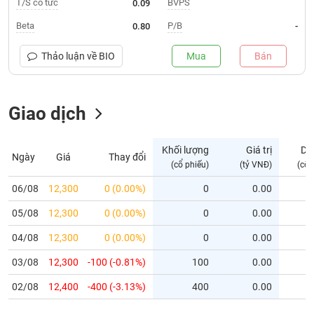
T/S cổ tức
BVPS
0.09
Trạng
Beta
P/B
0.80
-
thái
NGÀNH
cổ
Thảo luận về
BIO
Mua
Bán
phiếu
Quy
Giao dịch
DOANH
mô
NGHIỆP
thị
trường
Khối lượng
Giá trị
Dư
Ngày
Giá
Thay đổi
Niêm
(cổ phiếu)
(tỷ VNĐ)
(cổ 
CỔ
yết
PHIẾU
06/08
12,300
0 (0.00%)
0
0.00
Niêm
05/08
yết
12,300
0 (0.00%)
0
0.00
mới
PHÁI
04/08
12,300
0 (0.00%)
0
0.00
Niêm
SINH
03/08
12,300
-100 (-0.81%)
100
0.00
yết
bổ
02/08
12,400
-400 (-3.13%)
400
0.00
sung
TRÁI