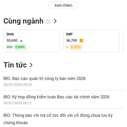
PHIẾU
Hủy
Xem thêm
niêm
yết
Cùng ngành
Theo
CÔNG
dõi
CỤ
đặc
DHG
IMP
ĐẦU
biệt
95,600
36,700
TƯ
800
0.84%
0
0.00%
Không
được
ký
Tin tức
XUẤT
quỹ
DỮ
LIỆU
Danh
BIO: Báo cáo quản trị công ty bán niên 2026
mục
28/07/2026 09:23
ETF
TIN
BIO: Ký hợp đồng kiểm toán Báo cáo tài chính năm 2026
Cổ
MỚI
09/07/2026 09:11
phiếu
chi
Ngành
BIO: Thông báo chi trả cổ tức đối với cổ đông chưa lưu ký
tiết
(-)
chứng khoán