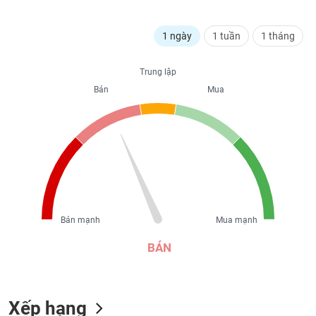
liệu
1 ngày
1 tuần
1 tháng
Tâm
lý
TIÊU
thị
Trung lập
DÙNG
trường
KHÔNG
Bán
Mua
THIẾT
YẾU
TIÊU
DÙNG
THIẾT
Bán mạnh
Mua mạnh
YẾU
BÁN
Xếp hạng
CHĂM