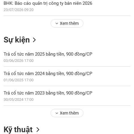
Tổng
VS-
BHK: Báo cáo quản trị công ty bán niên 2026
quan
SECTOR
23/07/2026 09:20
Giao
dịch
Xem thêm
Tài
Sự kiện
chính
NĂNG
Phân
LƯỢNG
Trả cổ tức năm 2025 bằng tiền, 900 đồng/CP
tích
kỹ
03/06/2026 17:00
thuật
Trả cổ tức năm 2024 bằng tiền, 900 đồng/CP
Hồ
NGUYÊN
01/06/2025 17:00
sơ
VẬT
doanh
LIỆU
Trả cổ tức năm 2023 bằng tiền, 900 đồng/CP
nghiệp
30/05/2024 17:00
Tin
tức
Xem thêm
sự
CÔNG
kiện
Kỹ thuật
NGHIỆP
Tài