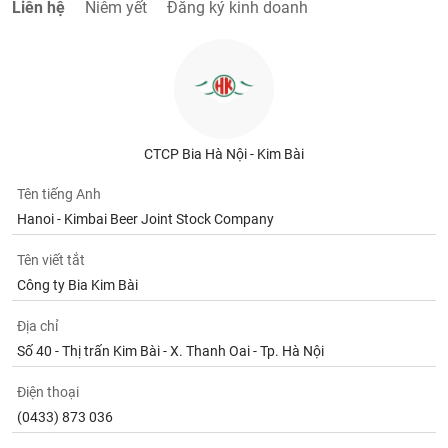
tài
Liên hệ
Niêm yết
Đăng ký kinh doanh
chính
CTCP Bia Hà Nội - Kim Bài
Tên tiếng Anh
Hanoi - Kimbai Beer Joint Stock Company
Tên viết tắt
Công ty Bia Kim Bài
Địa chỉ
Số 40 - Thị trấn Kim Bài - X. Thanh Oai - Tp. Hà Nội
Điện thoại
(0433) 873 036