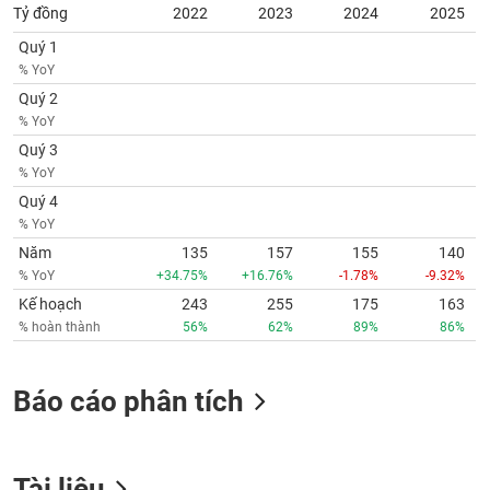
phân
Tỷ đồng
2022
2023
2024
2025
tích
(-)
Quý 1
% YoY
Quý 2
Thuật
% YoY
ngữ
(-)
Quý 3
% YoY
Quý 4
Dịch
% YoY
vụ
(-)
Năm
135
157
155
140
% YoY
+34.75%
+16.76%
-1.78%
-9.32%
Kế hoạch
243
255
175
163
Đào
% hoàn thành
56%
62%
89%
86%
tạo
Báo cáo phân tích
Sách
tài
Tài liệu