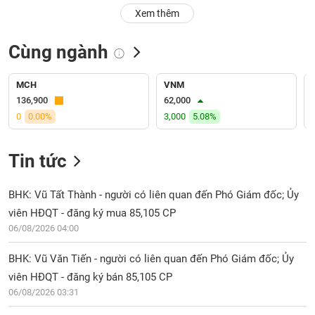
PHIẾU
Hủy
Xem thêm
niêm
yết
Cùng ngành
Theo
CÔNG
dõi
CỤ
đặc
MCH
VNM
ĐẦU
biệt
136,900
62,000
TƯ
0
0.00%
3,000
5.08%
Không
được
ký
Tin tức
XUẤT
quỹ
DỮ
LIỆU
Danh
BHK: Vũ Tất Thành - người có liên quan đến Phó Giám đốc; Ủy
mục
viên HĐQT - đăng ký mua 85,105 CP
ETF
06/08/2026 04:00
TIN
Cổ
MỚI
BHK: Vũ Văn Tiến - người có liên quan đến Phó Giám đốc; Ủy
phiếu
chi
viên HĐQT - đăng ký bán 85,105 CP
Ngành
tiết
06/08/2026 03:31
(-)