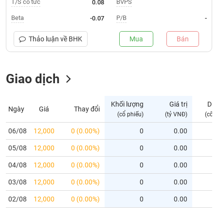
T/S cổ tức
BVPS
0.08
Trạng
Beta
P/B
-0.07
-
thái
NGÀNH
cổ
Thảo luận về
BHK
Mua
Bán
phiếu
Quy
Giao dịch
DOANH
mô
NGHIỆP
thị
trường
Khối lượng
Giá trị
Dư
Ngày
Giá
Thay đổi
Niêm
(cổ phiếu)
(tỷ VNĐ)
(cổ 
CỔ
yết
PHIẾU
06/08
12,000
0 (0.00%)
0
0.00
Niêm
05/08
yết
12,000
0 (0.00%)
0
0.00
mới
PHÁI
04/08
12,000
0 (0.00%)
0
0.00
Niêm
SINH
03/08
12,000
0 (0.00%)
0
0.00
yết
bổ
02/08
12,000
0 (0.00%)
0
0.00
sung
TRÁI