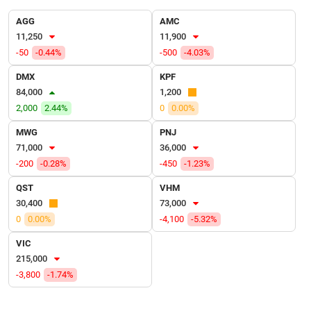
VỤ
TRUYỀN
AGG
AMC
THÔNG
11,250
11,900
-50
-0.44%
-500
-4.03%
DMX
KPF
84,000
1,200
TIỆN
2,000
2.44%
0
0.00%
ÍCH
MWG
PNJ
71,000
36,000
-200
-0.28%
-450
-1.23%
QST
VHM
BẤT
ĐỘNG
30,400
73,000
SẢN
0
0.00%
-4,100
-5.32%
VIC
Mã
215,000
chứng
-3,800
-1.74%
khoán
(-)