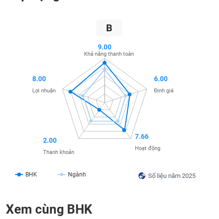
SÓC
SỨC
KHỎE
B
9.00
Khả năng thanh toán
TÀI
8.00
6.00
CHÍNH
Lợi nhuận
Định giá
CÔNG
7.66
2.00
NGHỆ
Hoạt động
THÔNG
Thanh khoản
TIN
BHK
Ngành
Số liệu năm 2025
Xem cùng BHK
DỊCH