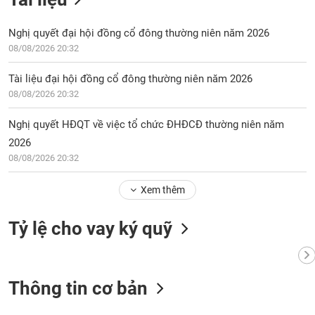
chính
Nghị quyết đại hội đồng cổ đông thường niên năm 2026
08/08/2026 20:32
Công
Tài liệu đại hội đồng cổ đông thường niên năm 2026
cụ
08/08/2026 20:32
đầu
tư
Nghị quyết HĐQT về việc tổ chức ĐHĐCĐ thường niên năm
2026
08/08/2026 20:32
Truyền
Xem thêm
thông
tài
chính
Tỷ lệ cho vay ký quỹ
Thông tin cơ bản
Dữ
liệu