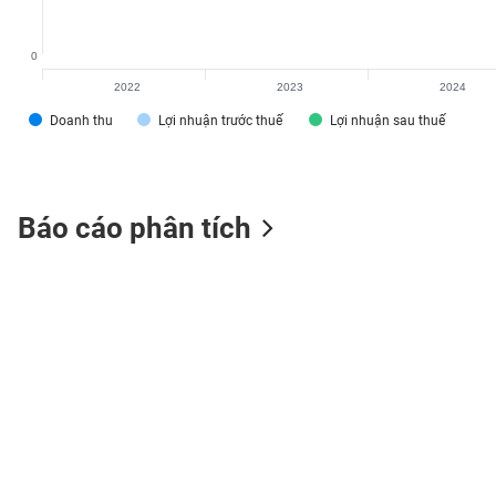
0
2022
2023
2024
TIÊU
Doanh thu
Lợi nhuận trước thuế
Lợi nhuận sau thuế
DÙNG
KHÔNG
THIẾT
YẾU
Báo cáo phân tích
TIÊU
DÙNG
THIẾT
YẾU
CHĂM