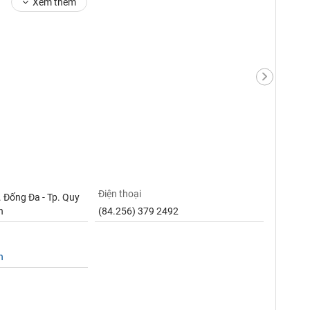
Xem thêm
Điện thoại
. Đống Đa - Tp. Quy
h
(84.256) 379 2492
n