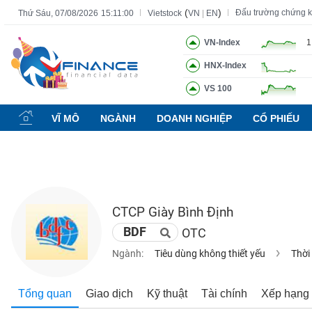
(
)
Đấu trường chứng 
Thứ Sáu, 07/08/2026
15:11:01
Vietstock
VN
|
EN
VN-Index
1
HNX-Index
Tất cả
Tính năng
Ngành
Mã chứng khoán
Lãnh đạ
VS 100
Tính
năng
VĨ MÔ
NGÀNH
DOANH NGHIỆP
CỔ PHIẾU
(-)
VIETSTOCK
CTCP Giày Bình Định
CHỨNG
BDF
OTC
KHOÁN
Ngành:
Tiêu dùng không thiết yếu
Thời
DOANH
Tổng quan
Giao dịch
Kỹ thuật
Tài chính
Xếp hạng
NGHIỆP