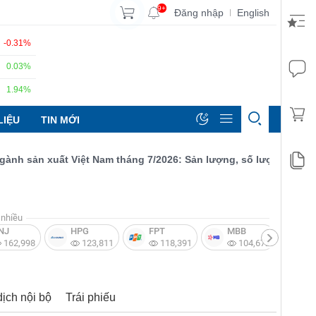
9+
Đăng nhập
English
|
-0.31%
0.03%
1.94%
LIỆU
TIN MỚI
 sản xuất Việt Nam tháng 7/2026: Sản lượng, số lượng đơn đặt hà
nhiều
NJ
HPG
FPT
MBB
V
162,998
123,811
118,391
104,672
dịch nội bộ
Trái phiếu