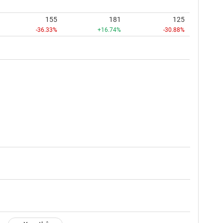
155
181
125
-36.33%
+16.74%
-30.88%