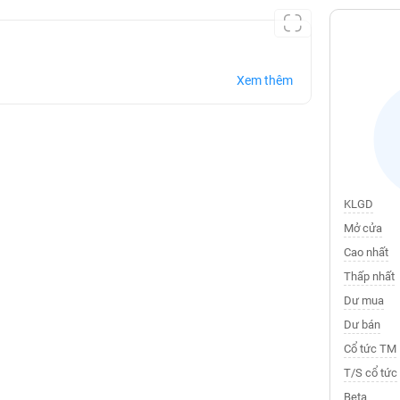
Xem thêm
KLGD
Mở cửa
Cao nhất
Thấp nhất
Dư mua
Dư bán
Cổ tức TM
T/S cổ tức
Beta