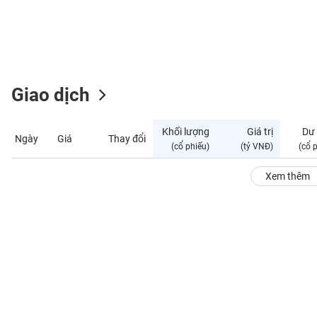
GIỚI
ĐÔNG
DƯƠNG
Giao dịch
TÀI
CHÍNH
Khối lượng
Giá trị
Dư
Ngày
Giá
Thay đổi
CÁ
(cổ phiếu)
(tỷ VNĐ)
(cổ 
NHÂN
Xem thêm
PHÂN
TÍCH
VIETSTOCKFINANCE
VĨ
MÔ