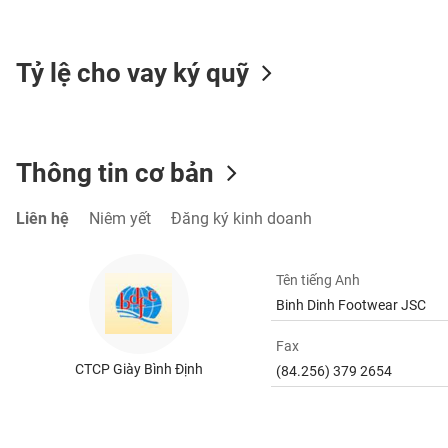
SÓC
SỨC
KHỎE
Tỷ lệ cho vay ký quỹ
TÀI
Thông tin cơ bản
CHÍNH
Liên hệ
Niêm yết
Đăng ký kinh doanh
CÔNG
Tên tiếng Anh
NGHỆ
Binh Dinh Footwear JSC
THÔNG
TIN
Fax
CTCP Giày Bình Định
(84.256) 379 2654
DỊCH