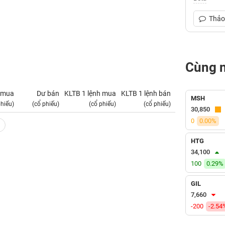
Thảo 
Cùng 
 mua
Dư bán
KLTB 1 lệnh mua
KLTB 1 lệnh bán
NN mua
MSH
phiếu)
(cổ phiếu)
(cổ phiếu)
(cổ phiếu)
(tỷ VNĐ)
30,850
0
0.00%
HTG
34,100
100
0.29%
GIL
7,660
-200
-2.54