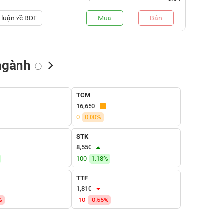
luận về
BDF
Mua
Bán
ngành
NN bán
Tự doanh mua
Tự doanh bán
TCM
(tỷ VNĐ)
(tỷ VNĐ)
(tỷ VNĐ)
16,650
0
0.00%
STK
8,550
100
1.18%
TTF
1,810
%
-10
-0.55%