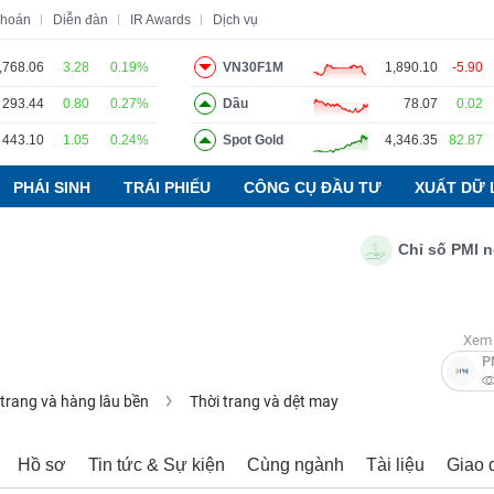
khoán
Diễn đàn
IR Awards
Dịch vụ
,768.06
3.28
0.19%
VN30F1M
1,890.10
-5.90
293.44
0.80
0.27%
Dầu
78.07
0.02
o
Tin tức
Báo cáo phân tích
Thuật ngữ
Dịch vụ
443.10
1.05
0.24%
Spot Gold
4,346.35
82.87
PHÁI SINH
TRÁI PHIẾU
CÔNG CỤ ĐẦU TƯ
XUẤT DỮ 
Chỉ số PMI ngành
Xem 
P
 trang và hàng lâu bền
Thời trang và dệt may
Hồ sơ
Tin tức & Sự kiện
Cùng ngành
Tài liệu
Giao 