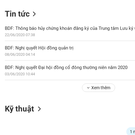
Tin tức
NGÀNH
BDF: Thông báo hủy chứng khoán đăng ký của Trung tâm Lưu ký
22/06/2020 07:38
BDF: Nghị quyết Hội đồng quản trị
DOANH
08/06/2020 04:14
NGHIỆP
BDF: Nghị quyết Đại hội đồng cổ đông thường niên năm 2020
03/06/2020 10:44
CỔ
PHIẾU
Xem thêm
PHÁI
Kỹ thuật
SINH
TRÁI
1 