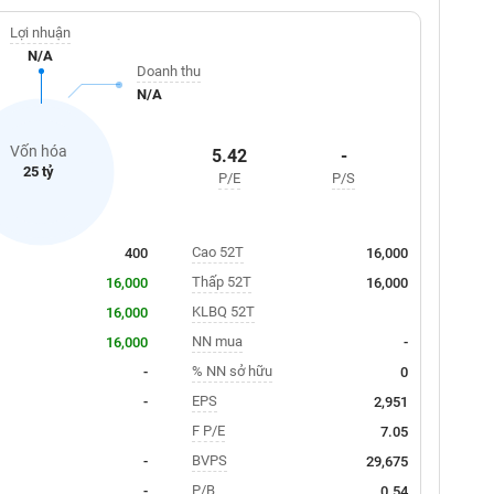
Lợi nhuận
N/A
Doanh thu
N/A
Vốn hóa
5.42
-
25 tỷ
P/E
P/S
Cao 52T
400
16,000
Thấp 52T
16,000
16,000
KLBQ 52T
16,000
NN mua
16,000
-
% NN sở hữu
-
0
EPS
-
2,951
F P/E
7.05
BVPS
-
29,675
P/B
-
0.54