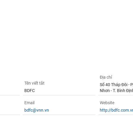
Địa chỉ
Tên viết tắt
Số 40 Tháp Đôi - P
BDFC
Nhơn - T. Bình Địn
Email
Website
bdfc@vnn.vn
http://bdfc.com.v