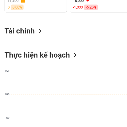
11,400
15,000
VS-
0
0.00%
-1,000
-6.25%
SECTOR
Tài chính
NĂNG
LƯỢNG
Thực hiện kế hoạch
150
NGUYÊN
VẬT
LIỆU
100
50
CÔNG
NGHIỆP