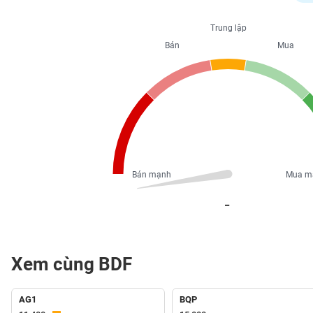
PHIẾU
Trung lập
Bán
Mua
CÔNG
CỤ
ĐẦU
TƯ
XUẤT
DỮ
Bán mạnh
Mua m
LIỆU
_
TIN
MỚI
Xem cùng BDF
Ngành
(-)
AG1
BQP