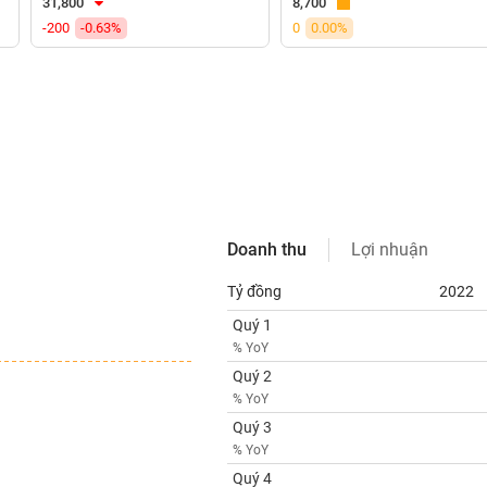
31,800
8,700
-200
-0.63%
0
0.00%
Doanh thu
Lợi nhuận
Tỷ đồng
2022
Quý 1
% YoY
Quý 2
% YoY
Quý 3
% YoY
Quý 4