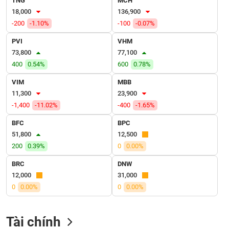
TNG
MCH
VỤ
18,000
136,900
TRUYỀN
-200
-1.10%
-100
-0.07%
THÔNG
PVI
VHM
73,800
77,100
400
0.54%
600
0.78%
TIỆN
VIM
MBB
ÍCH
11,300
23,900
-1,400
-11.02%
-400
-1.65%
BFC
BPC
51,800
12,500
BẤT
200
0.39%
0
0.00%
ĐỘNG
SẢN
BRC
DNW
12,000
31,000
Mã
0
0.00%
0
0.00%
chứng
khoán
(-)
Tài chính