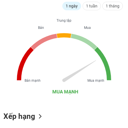
liệu
1 ngày
1 tuần
1 tháng
Tâm
Trung lập
lý
TIÊU
thị
Bán
Mua
DÙNG
trường
KHÔNG
THIẾT
YẾU
TIÊU
Bán mạnh
Mua mạnh
DÙNG
THIẾT
MUA MẠNH
YẾU
Xếp hạng
CHĂM