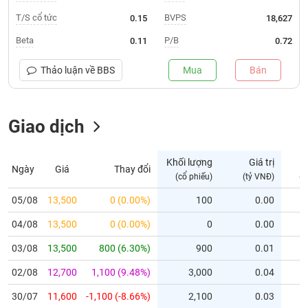
T/S cổ tức
BVPS
0.15
18,627
Trạng
thái
Beta
P/B
0.11
0.72
NGÀNH
cổ
phiếu
Thảo luận về
BBS
Mua
Bán
Quy
DOANH
mô
NGHIỆP
Giao dịch
thị
trường
Niêm
Khối lượng
Giá trị
Ngày
Giá
Thay đổi
CỔ
yết
(cổ phiếu)
(tỷ VNĐ)
(c
PHIẾU
Niêm
05/08
13,500
0 (0.00%)
100
0.00
yết
mới
04/08
13,500
0 (0.00%)
0
0.00
PHÁI
Niêm
SINH
03/08
13,500
800 (6.30%)
900
0.01
yết
02/08
12,700
1,100 (9.48%)
3,000
0.04
bổ
sung
TRÁI
30/07
11,600
-1,100 (-8.66%)
2,100
0.03