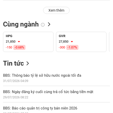
PHIẾU
Hủy
niêm
Xem thêm
yết
Theo
Cùng ngành
CÔNG
dõi
CỤ
đặc
ĐẦU
biệt
HPG
GVR
TƯ
21,850
27,850
Không
-150
-0.68%
-300
-1.07%
được
ký
XUẤT
quỹ
DỮ
Tin tức
LIỆU
Danh
mục
BBS: Thông báo tỷ lệ sở hữu nước ngoài tối đa
ETF
31/07/2026 04:09
TIN
Cổ
MỚI
BBS: Ngày đăng ký cuối cùng trả cổ tức bằng tiền mặt
phiếu
29/07/2026 08:22
chi
Ngành
tiết
(-)
BBS: Báo cáo quản trị công ty bán niên 2026