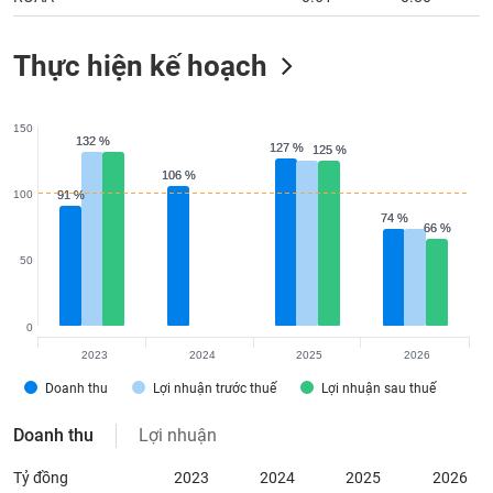
Thực hiện kế hoạch
150
132 %
132 %
127 %
127 %
125 %
125 %
106 %
106 %
100
91 %
91 %
74 %
74 %
66 %
66 %
50
0
2023
2024
2025
2026
Doanh thu
Lợi nhuận trước thuế
Lợi nhuận sau thuế
Doanh thu
Lợi nhuận
Tỷ đồng
2023
2024
2025
2026