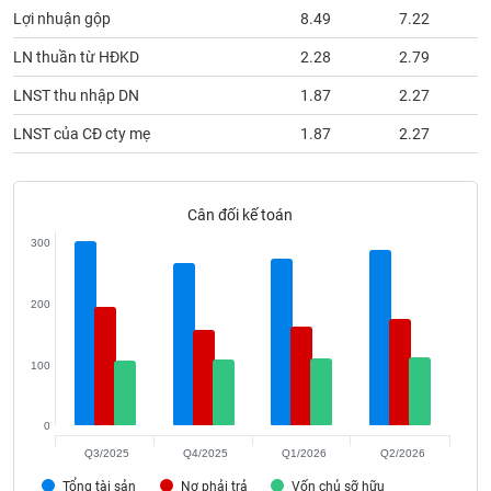
phân
Lợi nhuận gộp
8.49
7.22
tích
(-)
LN thuần từ HĐKD
2.28
2.79
LNST thu nhập DN
1.87
2.27
Thuật
ngữ
LNST của CĐ cty mẹ
1.87
2.27
(-)
Cân đối kế toán
Dịch
vụ
300
(-)
200
Đào
tạo
100
0
Sách
Q3/2025
Q4/2025
Q1/2026
Q2/2026
tài
Tổng tài sản
Nợ phải trả
Vốn chủ sỡ hữu