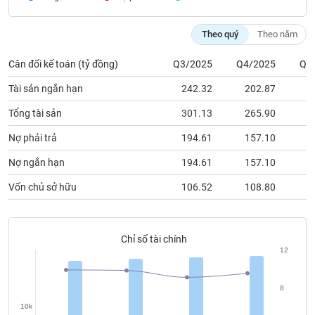
chính
Theo quý
Theo năm
Cân đối kế toán (tỷ đồng)
Q3/2025
Q4/2025
Q1
Công
cụ
Tài sản ngắn hạn
242.32
202.87
2
đầu
tư
Tổng tài sản
301.13
265.90
2
Nợ phải trả
194.61
157.10
1
Nợ ngắn hạn
194.61
157.10
1
Truyền
Vốn chủ sở hữu
106.52
108.80
1
thông
tài
chính
Chỉ số tài chính
12
Dữ
8
liệu
10k