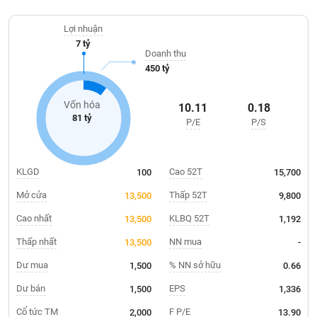
Giá
70% sản lượng của công ty, Công ty Xi măng Bỉm Sơn, Công ty Xi
tích
măng Hoàng Mai, Công ty Xi măng Nghi Sơn.
Đặt
Lợi nhuận
Biểu
lệnh
7 tỷ
đồ
ĐÔNG
Doanh thu
Nước
tài
DƯƠNG
450 tỷ
ngoài
chính
Tự
Vốn hóa
10.11
0.18
TÀI
doanh
81 tỷ
P/E
P/S
CHÍNH
Ảnh
CÁ
hưởng
NHÂN
chỉ
KLGD
Cao 52T
100
15,700
số
Mở cửa
Thấp 52T
13,500
9,800
Biến
PHÂN
động
Cao nhất
KLBQ 52T
13,500
1,192
TÍCH
cổ
VIETSTOCKFINANCE
Thấp nhất
NN mua
13,500
-
phiếu
Dư mua
% NN sở hữu
1,500
0.66
Giao
dịch
Dư bán
EPS
1,500
1,336
VĨ
nội
Cổ tức TM
F P/E
2,000
13.90
MÔ
bộ