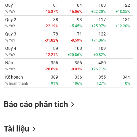
Quý 1
101
84
103
122
% YoY
-15.87%
-16.06%
+22.20%
+18.35%
Quý 2
88
93
117
131
% YoY
-22.19%
+5.45%
+25.97%
+12.20%
Quý 3
78
71
122
% YoY
-31.82%
-8.59%
+71.06%
Quý 4
89
108
109
% YoY
-12.21%
+20.86%
+0.82%
Năm
356
356
450
% YoY
-20.69%
-0.03%
+26.71%
Kế hoạch
389
336
355
344
% hoàn thành
91%
106%
127%
0%
Báo cáo phân tích
Tài liệu