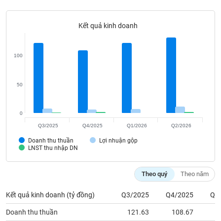
Tất cả
Cổ phiếu
Chỉ số
Chứng chỉ quỹ
Chứng q
Kết quả kinh doanh
Lãnh
đạo
(-)
100
Tất cả
Người nội bộ
Người liên quan
Cổ đông lớn
50
Tin
tức
(-)
0
Q3/2025
Q4/2025
Q1/2026
Q2/2026
Bài
Doanh thu thuần
Lợi nhuận gộp
viết
LNST thu nhập DN
của
tác
giả
Theo quý
Theo năm
(-)
Kết quả kinh doanh (tỷ đồng)
Q3/2025
Q4/2025
Q1
Báo
Doanh thu thuần
121.63
108.67
1
cáo