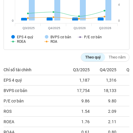
tài
4
chính
0
0
Q3/2025
Q4/2025
Q1/2026
Q2/2026
EPS 4 quý
BVPS cơ bản
P/E cơ bản
ROEA
ROA
Theo quý
Theo năm
Chỉ số tài chính
Q3/2025
Q4/2025
Q1
EPS 4 quý
1,187
1,316
BVPS cơ bản
17,754
18,133
1
P/E cơ bản
9.86
9.80
ROS
1.54
2.09
ROEA
1.76
2.11
ROAA
0.61
0.80