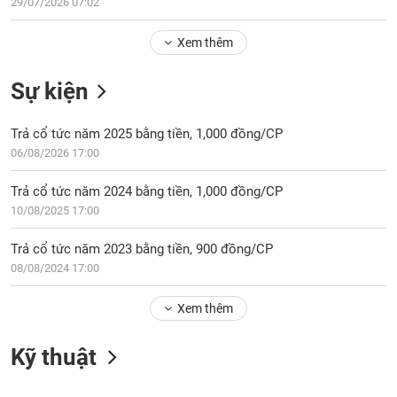
Tổng
29/07/2026 07:02
VS-
quan
SECTOR
Xem thêm
Giao
dịch
Sự kiện
Tài
chính
NĂNG
Trả cổ tức năm 2025 bằng tiền, 1,000 đồng/CP
Phân
LƯỢNG
06/08/2026 17:00
tích
kỹ
Trả cổ tức năm 2024 bằng tiền, 1,000 đồng/CP
thuật
10/08/2025 17:00
Hồ
NGUYÊN
sơ
Trả cổ tức năm 2023 bằng tiền, 900 đồng/CP
VẬT
doanh
08/08/2024 17:00
LIỆU
nghiệp
Xem thêm
Tin
tức
sự
Kỹ thuật
CÔNG
kiện
NGHIỆP
Tài