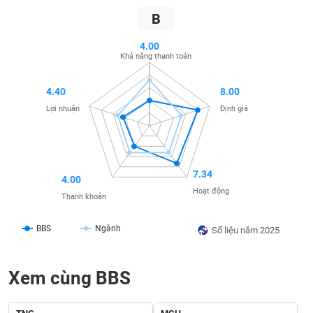
SÓC
B
SỨC
KHỎE
4.00
Khả năng thanh toán
4.40
8.00
TÀI
Lợi nhuận
Định giá
CHÍNH
7.34
4.00
CÔNG
Hoạt động
Thanh khoản
NGHỆ
THÔNG
BBS
Ngành
Số liệu năm 2025
TIN
Xem cùng BBS
DỊCH