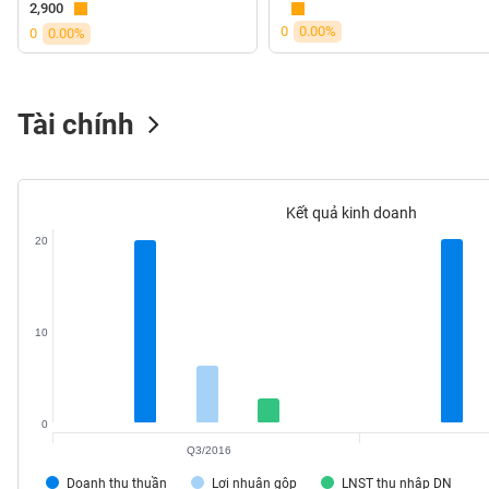
2,900
VS-
0
0.00%
0
0.00%
SECTOR
Tài chính
NĂNG
LƯỢNG
Kết quả kinh doanh
20
NGUYÊN
VẬT
10
LIỆU
0
Q3/2016
CÔNG
NGHIỆP
Doanh thu thuần
Lợi nhuận gộp
LNST thu nhập DN