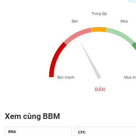
PHIẾU
Trung lập
Bán
Mua
CÔNG
CỤ
ĐẦU
TƯ
XUẤT
DỮ
Bán mạnh
Mua m
LIỆU
BÁN
TIN
MỚI
Xem cùng BBM
Ngành
(-)
BNA
CFC