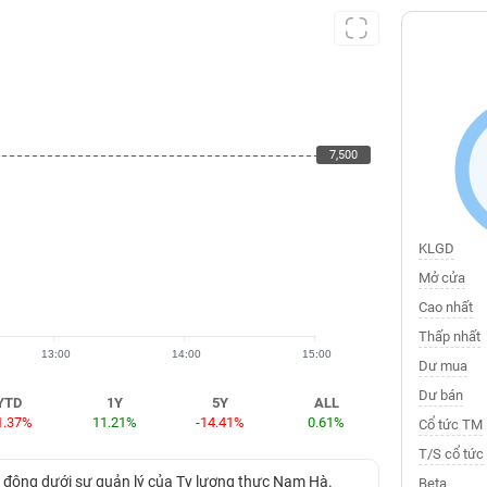
7,500
7,500
KLGD
Mở cửa
Cao nhất
Thấp nhất
13:00
14:00
15:00
Dư mua
Dư bán
YTD
1Y
5Y
ALL
1.37%
11.21%
-14.41%
0.61%
Cổ tức TM
T/S cổ tức
 động dưới sự quản lý của Ty lương thực Nam Hà.
Beta