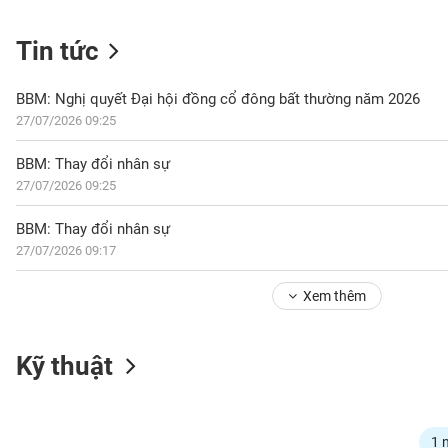
Tin tức
NGÀNH
BBM: Nghị quyết Đại hội đồng cổ đông bất thường năm 2026
27/07/2026 09:25
DOANH
BBM: Thay đổi nhân sự
NGHIỆP
27/07/2026 09:25
BBM: Thay đổi nhân sự
27/07/2026 09:17
CỔ
PHIẾU
Xem thêm
PHÁI
Kỹ thuật
SINH
TRÁI
1 