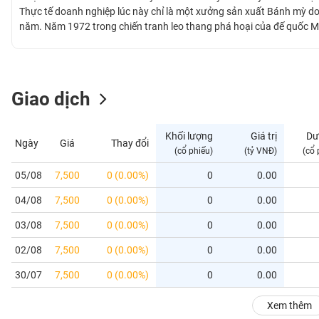
GIỚI
Thực tế doanh nghiệp lúc này chỉ là một xưởng sản xuất Bánh mỳ do 
năm. Năm 1972 trong chiến tranh leo thang phá hoại của đế quốc Mỹ
Pa-ri, Công ty được xây dựng lại và lấy tên Xí nghiệp chế biến mì 
ĐÔNG
xưởng bánh mỳ Ba Lan công suất 1.500 tấn/ năm, 02 phân xưởng mì
DƯƠNG
nghiệp bắt đầu hợp tác với Viện công nghiệp thực phẩm nghiên cứu s
đạt từ 300.000 lít đến 500.000 lít/ năm.
Giao dịch
TÀI
CHÍNH
Khối lượng
Giá trị
Dư
Ngày
Giá
Thay đổi
CÁ
(cổ phiếu)
(tỷ VNĐ)
(cổ 
NHÂN
05/08
7,500
0 (0.00%)
0
0.00
04/08
7,500
0 (0.00%)
0
0.00
PHÂN
TÍCH
03/08
7,500
0 (0.00%)
0
0.00
VIETSTOCKFINANCE
02/08
7,500
0 (0.00%)
0
0.00
30/07
7,500
0 (0.00%)
0
0.00
VĨ
Xem thêm
MÔ