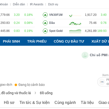
 khoán
Diễn đàn
IR Awards
Dịch vụ
,779.66
3.20
0.18%
VN30F1M
1,917.20
3.40
293.83
0.24
0.08%
Dầu
75.46
0.76
o
Tin tức
Báo cáo phân tích
Thuật ngữ
Dịch vụ
445.86
0.83
0.19%
Spot Gold
4,261.89
189.93
PHÁI SINH
TRÁI PHIẾU
CÔNG CỤ ĐẦU TƯ
XUẤT DỮ 
Chỉ số PMI ngành
Xem 
P
giao dịch
Đang bị cảnh báo
 đồ uống và thuốc lá
Đồ uống
Hồ sơ
Tin tức & Sự kiện
Cùng ngành
Tài liệu
Giao 