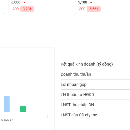
6,000
5,100
-200
-3.23%
-300
-5.56%
Kết quả kinh doanh (tỷ đồng)
Doanh thu thuần
Lợi nhuận gộp
LN thuần từ HĐKD
LNST thu nhập DN
LNST của CĐ cty mẹ
Q3/2017