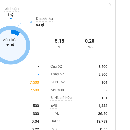
Lợi nhuận
1 tỷ
Doanh thu
53 tỷ
Vốn hóa
5.18
0.28
15 tỷ
P/E
P/S
Cao 52T
-
9,500
Thấp 52T
-
5,500
KLBQ 52T
7,500
104
NN mua
7,500
-
% NN sở hữu
-
0.1
EPS
500
1,448
F P/E
300
36.50
BVPS
0.04
13,753
P/B
0.22
0.55