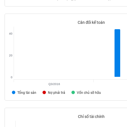
Cân đối kế toán
TIÊU
DÙNG
40
KHÔNG
THIẾT
YẾU
20
0
TIÊU
DÙNG
Q3/2016
THIẾT
Tổng tài sản
Nợ phải trả
Vốn chủ sỡ hữu
YẾU
Chỉ số tài chính
CHĂM