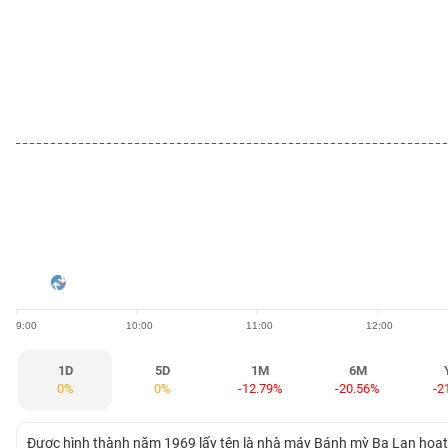
BẤT
ĐỘNG
SẢN
TÀI
CHÍNH
HÀNG
HÓA
9:00
10:00
11:00
12:00
KINH
TẾ
1D
5D
1M
6M
0%
0%
-12.79%
-20.56%
-2
THẾ
Được hình thành năm 1969 lấy tên là nhà máy Bánh mỳ Ba Lan hoạt