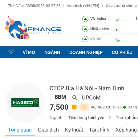
(
)
Đấu trường chứng
Thứ Năm, 06/08/2026
03:27:56
Vietstock
VN
|
EN
VN-Index
1
HNX-Index
Tất cả
Tính năng
Ngành
Mã chứng khoán
Lãnh đạ
VS 100
Tính
năng
VĨ MÔ
NGÀNH
DOANH NGHIỆP
CỔ PHIẾU
(-)
VIETSTOCK
CTCP Bia Hà Nội - Nam Định
BBM
CHỨNG
UPCoM
KHOÁN
7,500
%
06/08/2026 10:26
Đang 
Ngành:
Tiêu dùng thiết yếu
Thực phẩm,
DOANH
Tổng quan
Giao dịch
Kỹ thuật
Tài chính
Xếp hạng
NGHIỆP