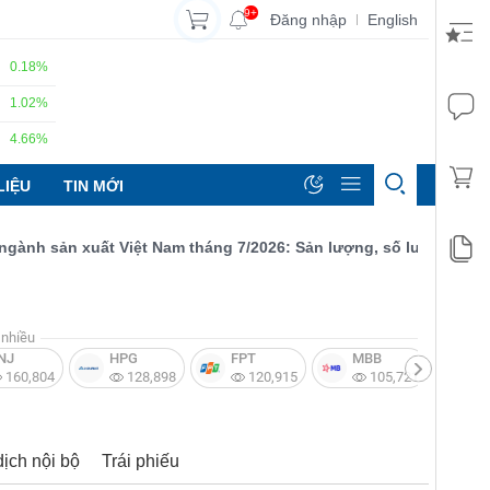
9+
Đăng nhập
English
|
0.18%
1.02%
4.66%
LIỆU
TIN MỚI
 sản xuất Việt Nam tháng 7/2026: Sản lượng, số lượng đơn đặt h
nhiều
NJ
HPG
FPT
MBB
V
160,804
128,898
120,915
105,721
dịch nội bộ
Trái phiếu