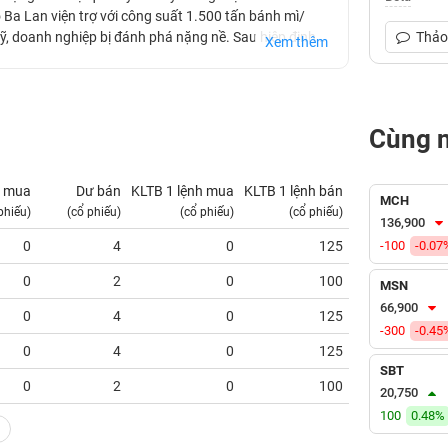
Ba Lan viện trợ với công suất 1.500 tấn bánh mì/
, doanh nghiệp bị đánh phá nặng nề. Sau hiệp định
Thảo 
Xem thêm
Nam Định gồm 3 phân xưởng sản xuất chính là phân
 sợi tổng công suất 13.500 tấn/ năm. Năm 1985 Xí
ản xuất bia ở quy mô nhỏ, sản lượng bia lúc này chỉ
Cùng 
 mua
Dư bán
KLTB 1 lệnh mua
KLTB 1 lệnh bán
NN mua
MCH
phiếu)
(cổ phiếu)
(cổ phiếu)
(cổ phiếu)
(tỷ VNĐ)
136,900
0
4
0
125
-100
0.00
-0.07
0
2
0
100
0.00
MSN
66,900
0
4
0
125
0.00
-300
-0.45
0
4
0
125
0.00
SBT
0
2
0
100
0.00
20,750
100
0.48%