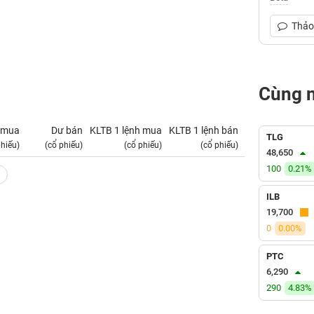
Thảo 
Cùng 
 mua
Dư bán
KLTB 1 lệnh mua
KLTB 1 lệnh bán
NN mua
TLG
phiếu)
(cổ phiếu)
(cổ phiếu)
(cổ phiếu)
(tỷ VNĐ)
48,650
100
0.21%
ILB
19,700
0
0.00%
PTC
6,290
290
4.83%