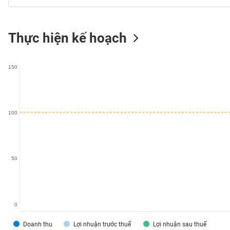
SÓC
SỨC
KHỎE
Thực hiện kế hoạch
150
TÀI
CHÍNH
100
CÔNG
NGHỆ
50
THÔNG
TIN
0
Doanh thu
Lợi nhuận trước thuế
Lợi nhuận sau thuế
DỊCH