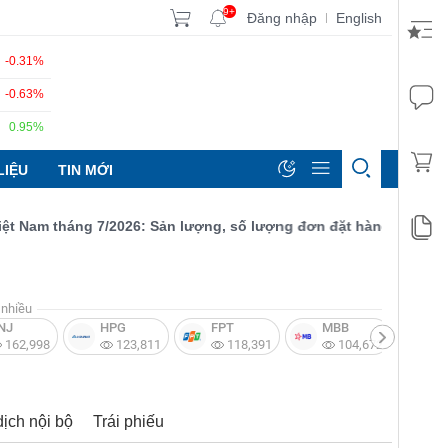
9+
Đăng nhập
English
|
-0.31%
-0.63%
0.95%
LIỆU
TIN MỚI
am tháng 7/2026: Sản lượng, số lượng đơn đặt hàng mới và xuất 
nhiều
NJ
HPG
FPT
MBB
V
162,998
123,811
118,391
104,672
dịch nội bộ
Trái phiếu