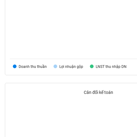
VS-
SECTOR
NĂNG
LƯỢNG
Doanh thu thuần
Lợi nhuận gộp
LNST thu nhập DN
NGUYÊN
VẬT
Cân đối kế toán
LIỆU
CÔNG
NGHIỆP