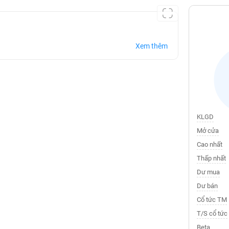
Xem thêm
KLGD
Mở cửa
Cao nhất
Thấp nhất
Dư mua
Dư bán
Cổ tức TM
T/S cổ tức
Beta