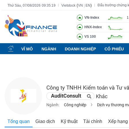
(
)
Đấu trường chứng 
Thứ Sáu, 07/08/2026
09:35:20
Vietstock
VN
|
EN
VN-Index
1
HNX-Index
Tất cả
Tính năng
Ngành
Mã chứng khoán
Lãnh đạ
VS 100
Tính
năng
VĨ MÔ
NGÀNH
DOANH NGHIỆP
CỔ PHIẾU
(-)
VIETSTOCK
Công ty TNHH Kiểm toán và Tư v
CHỨNG
AuditConsult
Khác
KHOÁN
Ngành:
Công nghiệp
Dịch vụ thương m
DOANH
Tổng quan
Giao dịch
Kỹ thuật
Tài chính
Xếp hạng
NGHIỆP