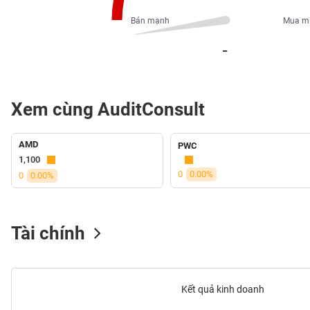
PHIẾU
Bán mạnh
Mua m
_
CÔNG
CỤ
ĐẦU
Xem cùng AuditConsult
TƯ
AMD
PWC
XUẤT
1,100
DỮ
0
0.00%
0
0.00%
LIỆU
Tài chính
TIN
MỚI
Ngành
Kết quả kinh doanh
(-)