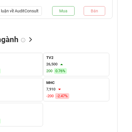
luận về
AuditConsult
Mua
Bán
ngành
NN bán
Tự doanh mua
Tự doanh bán
TV2
(tỷ VNĐ)
(tỷ VNĐ)
(tỷ VNĐ)
26,500
200
0.76%
MHC
7,910
-200
-2.47%