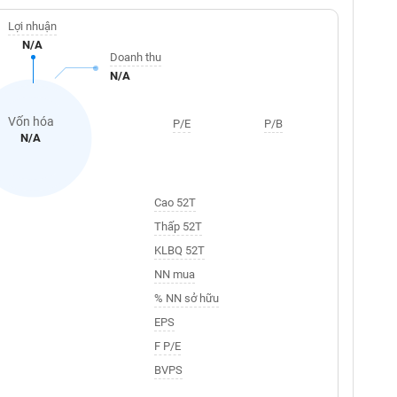
Lợi nhuận
N/A
Doanh thu
N/A
Vốn hóa
P/E
P/B
N/A
Cao 52T
Thấp 52T
KLBQ 52T
NN mua
% NN sở hữu
EPS
F P/E
BVPS