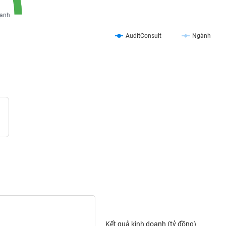
ạnh
AuditConsult
Ngành
Kết quả kinh doanh (tỷ đồng)