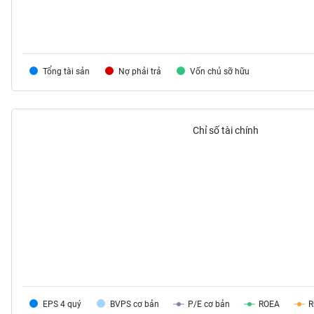
TIÊU
Tổng tài sản
Nợ phải trả
Vốn chủ sỡ hữu
DÙNG
KHÔNG
THIẾT
YẾU
Chỉ số tài chính
TIÊU
DÙNG
THIẾT
YẾU
EPS 4 quý
BVPS cơ bản
P/E cơ bản
ROEA
CHĂM