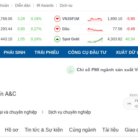
khoán
Diễn đàn
IR Awards
Dịch vụ
,768.06
3.28
0.19%
VN30F1M
1,890.10
-5.90
293.44
0.80
0.27%
Dầu
77.56
-0.49
o
Tin tức
Báo cáo phân tích
Thuật ngữ
Dịch vụ
443.10
1.05
0.24%
Spot Gold
4,303.82
40.34
PHÁI SINH
TRÁI PHIẾU
CÔNG CỤ ĐẦU TƯ
XUẤT DỮ 
Chỉ số PMI ngành sản xuất Việt N
ấn A&C
Xem 
P
ại và chuyên nghiệp
Dịch vụ chuyên nghiệp
Hồ sơ
Tin tức & Sự kiện
Cùng ngành
Tài liệu
Giao 