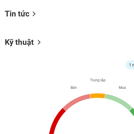
Tin tức
NGÀNH
Kỹ thuật
DOANH
NGHIỆP
1 
CỔ
Trung lập
PHIẾU
Bán
Mua
PHÁI
SINH
TRÁI