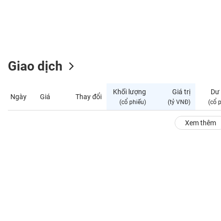
GIỚI
ĐÔNG
DƯƠNG
Giao dịch
TÀI
CHÍNH
Khối lượng
Giá trị
Dư
Ngày
Giá
Thay đổi
CÁ
(cổ phiếu)
(tỷ VNĐ)
(cổ 
NHÂN
Xem thêm
PHÂN
TÍCH
VIETSTOCKFINANCE
VĨ
MÔ