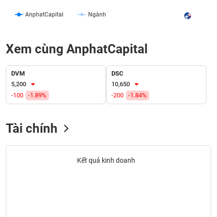
liệu
AnphatCapital
Ngành
Tâm
lý
TIÊU
Xem cùng AnphatCapital
thị
DÙNG
trường
KHÔNG
THIẾT
DVM
DSC
YẾU
5,200
10,650
-100
-1.89%
-200
-1.84%
Tài chính
TIÊU
DÙNG
THIẾT
Kết quả kinh doanh
YẾU
CHĂM