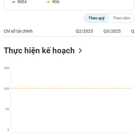
ROEA
ROA
phân
tích
(-)
Theo quý
Theo năm
Chỉ số tài chính
Q2/2025
Q3/2025
Q4
Thuật
ngữ
(-)
Thực hiện kế hoạch
Dịch
vụ
150
(-)
100
Đào
tạo
50
Sách
0
tài