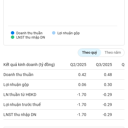
SÓC
SỨC
KHỎE
Doanh thu thuần
Lợi nhuận gộp
LNST thu nhập DN
TÀI
CHÍNH
Theo quý
Theo năm
Kết quả kinh doanh (tỷ đồng)
Q2/2025
Q3/2025
Q4
Doanh thu thuần
0.42
0.48
CÔNG
NGHỆ
Lợi nhuận gộp
0.06
0.30
THÔNG
LN thuần từ HĐKD
-1.70
-0.29
TIN
Lợi nhuận trước thuế
-1.70
-0.29
LNST thu nhập DN
-1.70
-0.29
DỊCH