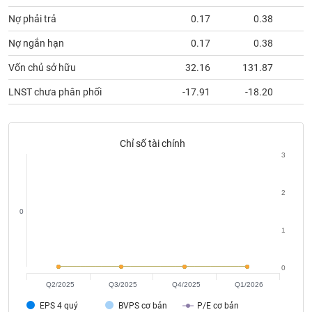
Tất cả
Cổ phiếu
Chỉ số
Chứng chỉ quỹ
Chứng q
Nợ phải trả
0.17
0.38
Lãnh
Nợ ngắn hạn
0.17
0.38
đạo
(-)
Vốn chủ sở hữu
32.16
131.87
1
Tất cả
Người nội bộ
Người liên quan
Cổ đông lớn
LNST chưa phân phối
-17.91
-18.20
Tin
tức
Chỉ số tài chính
(-)
3
Bài
2
viết
0
của
tác
1
giả
(-)
0
Q2/2025
Q3/2025
Q4/2025
Q1/2026
Báo
cáo
EPS 4 quý
BVPS cơ bản
P/E cơ bản