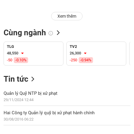
Trạng
Xem thêm
thái
NGÀNH
cổ
phiếu
Cùng ngành
Quy
DOANH
mô
TLG
TV2
NGHIỆP
thị
48,550
26,300
trường
-50
-0.10%
-250
-0.94%
Niêm
CỔ
yết
Tin tức
PHIẾU
Niêm
yết
Quản lý Quỹ NTP bị xử phạt
mới
29/11/2024 12:44
PHÁI
Niêm
SINH
Hai Công ty Quản lý quỹ bị xử phạt hành chính
yết
30/08/2016 06:22
bổ
sung
TRÁI