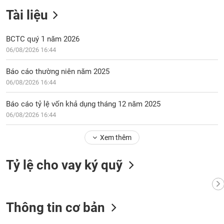
tài
chính
Tài liệu
BCTC quý 1 năm 2026
06/08/2026 16:44
Báo cáo thường niên năm 2025
06/08/2026 16:44
Báo cáo tỷ lệ vốn khả dụng tháng 12 năm 2025
06/08/2026 16:44
Xem thêm
Tỷ lệ cho vay ký quỹ
Thông tin cơ bản