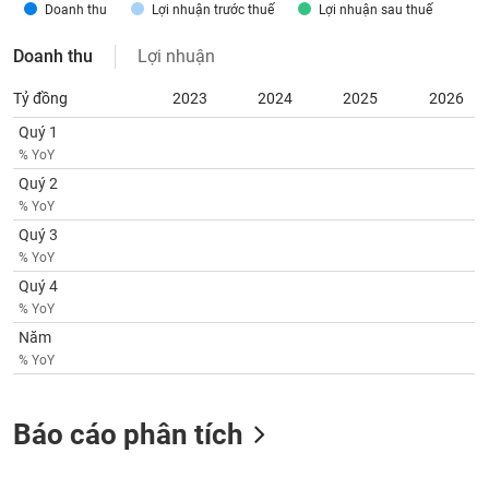
chính
Doanh thu
Lợi nhuận trước thuế
Lợi nhuận sau thuế
Doanh thu
Lợi nhuận
Tỷ đồng
2023
2024
2025
2026
Công
cụ
Quý 1
đầu
% YoY
tư
Quý 2
% YoY
Quý 3
% YoY
Truyền
Quý 4
thông
% YoY
tài
Năm
chính
% YoY
Báo cáo phân tích
Dữ
liệu