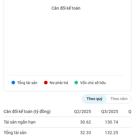
VỤ
Cân đối kế toán
TRUYỀN
THÔNG
TIỆN
ÍCH
BẤT
Tổng tài sản
Nợ phải trả
Vốn chủ sỡ hữu
ĐỘNG
SẢN
Theo quý
Theo năm
Mã
Cân đối kế toán (tỷ đồng)
Q2/2025
Q3/2025
Q4
chứng
khoán
Tài sản ngắn hạn
30.62
130.74
1
(-)
Tổng tài sản
32.33
132.25
1