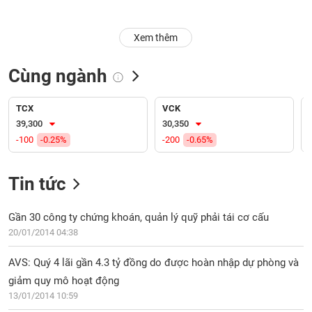
Trạng
Xem thêm
thái
NGÀNH
cổ
phiếu
Cùng ngành
Quy
DOANH
mô
TCX
VCK
NGHIỆP
thị
39,300
30,350
trường
-100
-0.25%
-200
-0.65%
Niêm
CỔ
yết
Tin tức
PHIẾU
Niêm
yết
Gần 30 công ty chứng khoán, quản lý quỹ phải tái cơ cấu
mới
20/01/2014 04:38
PHÁI
Niêm
SINH
AVS: Quý 4 lãi gần 4.3 tỷ đồng do được hoàn nhập dự phòng và
yết
bổ
giảm quy mô hoạt động
sung
13/01/2014 10:59
TRÁI