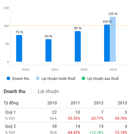
tài
chính
150
125 %
125 %
104 %
104 %
100
85 %
85 %
75 %
75 %
63 %
63 %
50
0
2010
2011
2012
2013
Doanh thu
Lợi nhuận trước thuế
Lợi nhuận sau thuế
Doanh thu
Lợi nhuận
Tỷ đồng
2010
2011
2012
2013
Quý 1
22
10
7
3
% YoY
N/A
-55.55%
-25.77%
-59.76%
Quý 2
38
14
15
4
% YoY
N/A
-64.43%
+12.18%
-75.18%