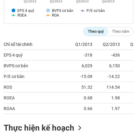
chính
Q1/2013
Q2/2013
Q3/2013
Q4/2013
EPS 4 quý
BVPS cơ bản
P/E cơ bản
ROEA
ROA
Công
Theo quý
Theo năm
cụ
đầu
Chỉ số tài chính
Q1/2013
Q2/2013
Q3
tư
EPS 4 quý
-318
-436
BVPS cơ bản
6,029
6,150
P/E cơ bản
-15.09
-14.22
Truyền
thông
ROS
51.32
114.54
tài
chính
ROEA
0.68
1.98
ROAA
0.66
1.97
Dữ
Thực hiện kế hoạch
liệu