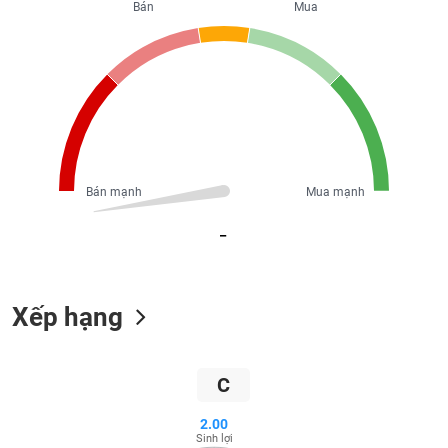
Tổng
VS-
Bán
Mua
quan
SECTOR
Giao
dịch
Tài
chính
NĂNG
Phân
LƯỢNG
tích
Bán mạnh
Mua mạnh
kỹ
thuật
_
Hồ
NGUYÊN
sơ
VẬT
doanh
LIỆU
Xếp hạng
nghiệp
Tin
tức
C
sự
CÔNG
kiện
2.00
NGHIỆP
Sinh lợi
Tài