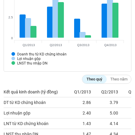
VỤ
TRUYỀN
THÔNG
2.5
0
TIỆN
Q1/2013
Q2/2013
Q3/2013
Q4/2013
ÍCH
Doanh thu từ KD chứng khoán
Lợi nhuận gộp
LNST thu nhập DN
Theo quý
Theo năm
BẤT
ĐỘNG
Kết quả kinh doanh (tỷ đồng)
Q1/2013
Q2/2013
Q3
SẢN
DT từ KD chứng khoán
2.86
3.79
Mã
Lợi nhuận gộp
2.40
5.00
chứng
khoán
LNT từ KD chứng khoán
1.43
4.14
(-)
LNST thu nhập DN
1.47
4.34