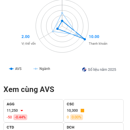
liệu
Tâm
lý
TIÊU
thị
DÙNG
trường
KHÔNG
2.00
10.00
THIẾT
Vị thế vốn
Thanh khoản
YẾU
AVS
Ngành
Số liệu năm 2025
TIÊU
DÙNG
Xem cùng AVS
THIẾT
YẾU
AGG
CSC
11,250
10,300
-50
-0.44%
0
0.00%
CHĂM
CTD
DCH