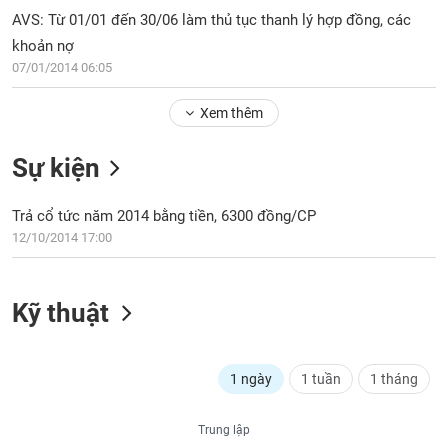
PHIẾU
Hủy
AVS: Từ 01/01 đến 30/06 làm thủ tục thanh lý hợp đồng, các
niêm
khoản nợ
yết
07/01/2014 06:05
Theo
CÔNG
dõi
CỤ
Xem thêm
đặc
ĐẦU
biệt
TƯ
Sự kiện
Không
được
Trả cổ tức năm 2014 bằng tiền, 6300 đồng/CP
ký
XUẤT
quỹ
12/10/2014 17:00
DỮ
LIỆU
Danh
mục
Kỹ thuật
ETF
TIN
Cổ
MỚI
phiếu
1 ngày
1 tuần
1 tháng
chi
Ngành
tiết
(-)
Trung lập