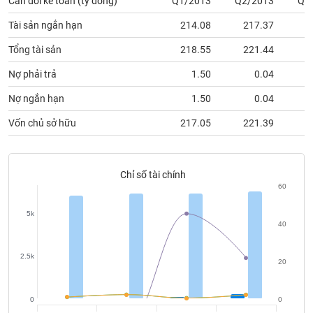
Cân đối kế toán (tỷ đồng)
Q1/2013
Q2/2013
Q3
phân
tích
Tài sản ngắn hạn
214.08
217.37
2
(-)
Tổng tài sản
218.55
221.44
2
Thuật
Nợ phải trả
1.50
0.04
ngữ
(-)
Nợ ngắn hạn
1.50
0.04
Vốn chủ sở hữu
217.05
221.39
2
Dịch
vụ
(-)
Chỉ số tài chính
60
Đào
5k
tạo
40
2.5k
20
Sách
tài
0
0