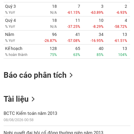
Quý 3
18
7
3
2
% YoY
N/A
-61.15%
-63.89%
-6.93%
Quý 4
18
11
10
4
% YoY
N/A
-37.25%
-8.29%
-58.72%
Năm
96
41
34
13
% YoY
-26.87%
-57.08%
-16.95%
-61.51%
Kế hoạch
128
65
40
13
% hoàn thành
75%
63%
85%
104%
Báo cáo phân tích
Tài liệu
BCTC Kiểm toán năm 2013
08/08/2026 00:58
Nghị quyết đại hội cổ đông thường niên năm 2013