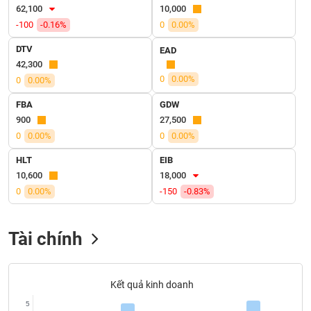
SÓC
62,100
10,000
SỨC
-100
-0.16%
0
0.00%
KHỎE
DTV
EAD
42,300
0
0.00%
0
0.00%
TÀI
FBA
GDW
CHÍNH
900
27,500
0
0.00%
0
0.00%
HLT
EIB
10,600
18,000
CÔNG
0
0.00%
-150
-0.83%
NGHỆ
THÔNG
TIN
Tài chính
Kết quả kinh doanh
DỊCH
5