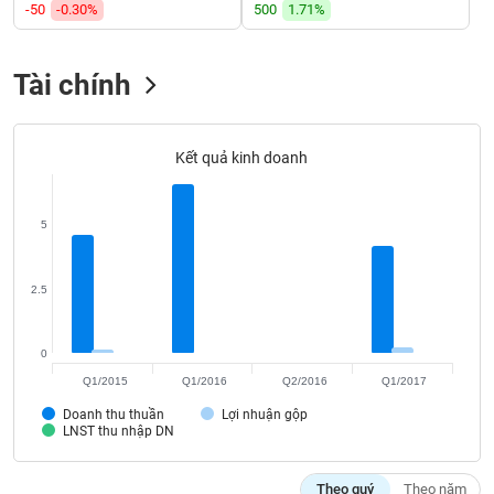
VỤ
-50
-0.30%
500
1.71%
TRUYỀN
THÔNG
Tài chính
Kết quả kinh doanh
TIỆN
ÍCH
5
2.5
BẤT
ĐỘNG
SẢN
0
Q1/2015
Q1/2016
Q2/2016
Q1/2017
Mã
Doanh thu thuần
Lợi nhuận gộp
chứng
LNST thu nhập DN
khoán
(-)
Theo quý
Theo năm