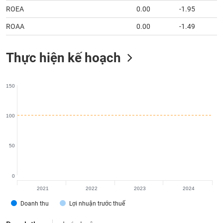
tài
ROEA
0.00
-1.95
chính
ROAA
0.00
-1.49
Thực hiện kế hoạch
150
100
50
0
2021
2022
2023
2024
Doanh thu
Lợi nhuận trước thuế