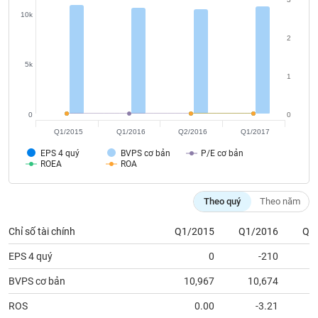
chính
10k
2
5k
Công
1
cụ
đầu
tư
0
0
Q1/2015
Q1/2016
Q2/2016
Q1/2017
EPS 4 quý
BVPS cơ bản
P/E cơ bản
ROEA
ROA
Truyền
thông
Theo quý
Theo năm
tài
chính
Chỉ số tài chính
Q1/2015
Q1/2016
Q2
EPS 4 quý
0
-210
BVPS cơ bản
10,967
10,674
1
Dữ
liệu
ROS
0.00
-3.21