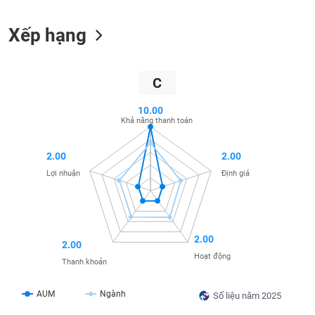
liệu
Xếp hạng
Tâm
lý
TIÊU
thị
DÙNG
C
trường
KHÔNG
THIẾT
10.00
YẾU
Khả năng thanh toán
2.00
2.00
Lợi nhuận
Định giá
TIÊU
DÙNG
THIẾT
YẾU
2.00
2.00
Hoạt động
Thanh khoản
AUM
Ngành
Số liệu năm 2025
CHĂM