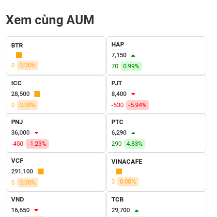
SÓC
SỨC
Xem cùng AUM
KHỎE
HAP
BTR
7,150
0
0.00%
70
0.99%
TÀI
CHÍNH
ICC
PJT
28,500
8,400
0
0.00%
-530
-5.94%
PNJ
PTC
CÔNG
36,000
6,290
NGHỆ
-450
-1.23%
290
4.83%
THÔNG
VCF
TIN
VINACAFE
291,100
0
0.00%
0
0.00%
VND
TCB
DỊCH
16,650
29,700