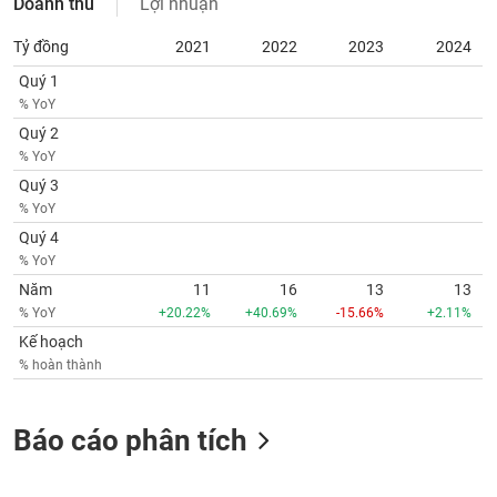
Doanh thu
Lợi nhuận
Tỷ đồng
2021
2022
2023
2024
Quý 1
% YoY
Quý 2
% YoY
Quý 3
% YoY
Quý 4
% YoY
Năm
11
16
13
13
% YoY
+20.22%
+40.69%
-15.66%
+2.11%
Kế hoạch
% hoàn thành
Báo cáo phân tích