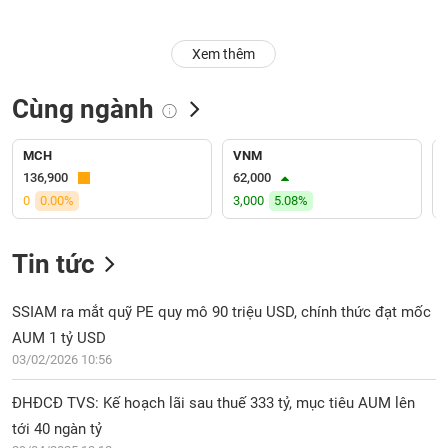
Trạng
Xem thêm
thái
NGÀNH
cổ
phiếu
Cùng ngành
Quy
DOANH
mô
MCH
VNM
NGHIỆP
thị
136,900
62,000
trường
0
0.00%
3,000
5.08%
Niêm
CỔ
yết
Tin tức
PHIẾU
Niêm
yết
SSIAM ra mắt quỹ PE quy mô 90 triệu USD, chính thức đạt mốc
mới
AUM 1 tỷ USD
PHÁI
Niêm
SINH
03/02/2026 10:56
yết
bổ
ĐHĐCĐ TVS: Kế hoạch lãi sau thuế 333 tỷ, mục tiêu AUM lên
sung
tới 40 ngàn tỷ
TRÁI