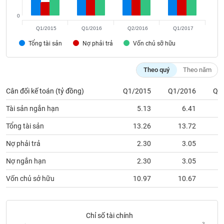
phân
tích
0
(-)
Q1/2015
Q1/2016
Q2/2016
Q1/2017
Tổng tài sản
Nợ phải trả
Vốn chủ sỡ hữu
Thuật
ngữ
(-)
Theo quý
Theo năm
Cân đối kế toán (tỷ đồng)
Q1/2015
Q1/2016
Q2
Dịch
vụ
Tài sản ngắn hạn
5.13
6.41
(-)
Tổng tài sản
13.26
13.72
Nợ phải trả
2.30
3.05
Đào
tạo
Nợ ngắn hạn
2.30
3.05
Vốn chủ sở hữu
10.97
10.67
Sách
tài
Chỉ số tài chính
3