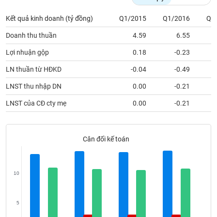
Tất cả
Cổ phiếu
Chỉ số
Chứng chỉ quỹ
Chứng q
Kết quả kinh doanh (tỷ đồng)
Q1/2015
Q1/2016
Q2
Lãnh
Doanh thu thuần
4.59
6.55
đạo
(-)
Lợi nhuận gộp
0.18
-0.23
Tất cả
Người nội bộ
Người liên quan
Cổ đông lớn
LN thuần từ HĐKD
-0.04
-0.49
LNST thu nhập DN
0.00
-0.21
Tin
tức
LNST của CĐ cty mẹ
0.00
-0.21
(-)
Bài
Cân đối kế toán
viết
của
tác
giả
10
(-)
5
Báo
cáo