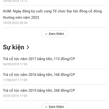
PHIẾU
29/04/2025 13:12
Hủy
niêm
AUM: Ngày đăng ký cuối cùng Tổ chức Đại hội đồng cổ đông
yết
thường niên năm 2023
Theo
CÔNG
18/05/2023 06:34
dõi
CỤ
đặc
ĐẦU
Xem thêm
biệt
TƯ
Không
Sự kiện
được
ký
XUẤT
quỹ
Trả cổ tức năm 2017 bằng tiền, 113 đồng/CP
DỮ
LIỆU
04/09/2018 17:00
Danh
mục
Trả cổ tức năm 2016 bằng tiền, 168 đồng/CP
ETF
17/08/2017 17:00
TIN
Cổ
MỚI
phiếu
Trả cổ tức năm 2015 bằng tiền, 268 đồng/CP
chi
25/07/2016 17:00
Ngành
tiết
(-)
Xem thêm