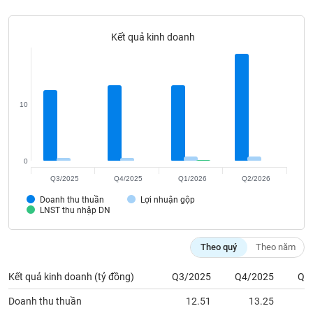
Tất cả
Cổ phiếu
Chỉ số
Chứng chỉ quỹ
Chứng q
Kết quả kinh doanh
Lãnh
đạo
(-)
Tất cả
Người nội bộ
Người liên quan
Cổ đông lớn
10
Tin
tức
(-)
0
Q3/2025
Q4/2025
Q1/2026
Q2/2026
Bài
Doanh thu thuần
Lợi nhuận gộp
viết
LNST thu nhập DN
của
tác
giả
Theo quý
Theo năm
(-)
Kết quả kinh doanh (tỷ đồng)
Q3/2025
Q4/2025
Q1
Báo
Doanh thu thuần
12.51
13.25
cáo