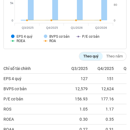
tài
5k
80
chính
0
0
Q3/2025
Q4/2025
Q1/2026
Q2/2026
EPS 4 quý
BVPS cơ bản
P/E cơ bản
ROEA
ROA
Theo quý
Theo năm
Chỉ số tài chính
Q3/2025
Q4/2025
Q1
EPS 4 quý
127
151
BVPS cơ bản
12,579
12,624
1
P/E cơ bản
156.93
177.16
1
ROS
1.05
1.17
ROEA
0.30
0.35
ROAA
0.27
0.31