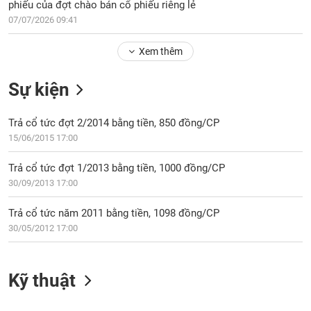
Tổng
phiếu của đợt chào bán cổ phiếu riêng lẻ
VS-
quan
SECTOR
07/07/2026 09:41
Giao
Xem thêm
dịch
Tài
Sự kiện
chính
NĂNG
Phân
LƯỢNG
Trả cổ tức đợt 2/2014 bằng tiền, 850 đồng/CP
tích
15/06/2015 17:00
kỹ
thuật
Trả cổ tức đợt 1/2013 bằng tiền, 1000 đồng/CP
Hồ
30/09/2013 17:00
NGUYÊN
sơ
VẬT
doanh
Trả cổ tức năm 2011 bằng tiền, 1098 đồng/CP
LIỆU
nghiệp
30/05/2012 17:00
Tin
tức
sự
Kỹ thuật
CÔNG
kiện
NGHIỆP
Tài