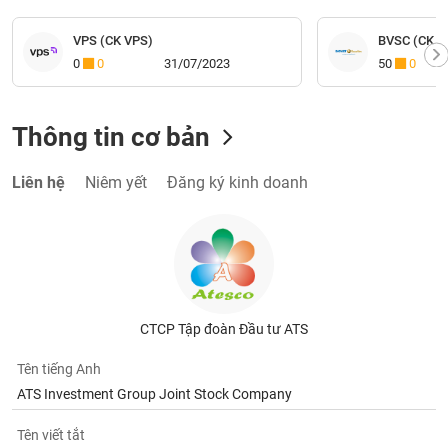
VPS (CK VPS)
BVSC (CK Bả
0
0
31/07/2023
50
0
Thông tin cơ bản
Liên hệ
Niêm yết
Đăng ký kinh doanh
CTCP Tập đoàn Đầu tư ATS
Tên tiếng Anh
ATS Investment Group Joint Stock Company
Tên viết tắt