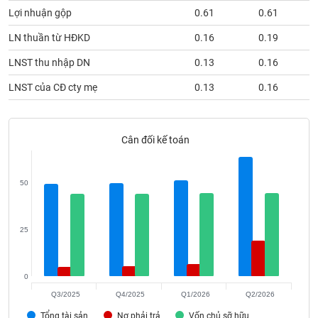
phân
Lợi nhuận gộp
0.61
0.61
tích
(-)
LN thuần từ HĐKD
0.16
0.19
LNST thu nhập DN
0.13
0.16
Thuật
ngữ
LNST của CĐ cty mẹ
0.13
0.16
(-)
Dịch
Cân đối kế toán
vụ
(-)
50
Đào
tạo
25
0
Sách
Q3/2025
Q4/2025
Q1/2026
Q2/2026
tài
Tổng tài sản
Nợ phải trả
Vốn chủ sỡ hữu