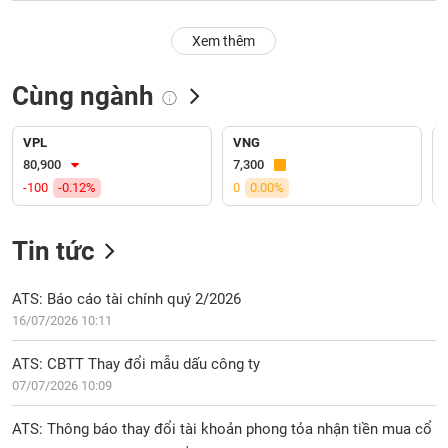
PHIẾU
Hủy
niêm
Xem thêm
yết
Theo
Cùng ngành
CÔNG
dõi
CỤ
đặc
ĐẦU
biệt
VPL
VNG
TƯ
80,900
7,300
Không
-100
-0.12%
0
0.00%
được
ký
XUẤT
quỹ
DỮ
Tin tức
LIỆU
Danh
mục
ATS: Báo cáo tài chính quý 2/2026
ETF
16/07/2026 10:11
TIN
Cổ
MỚI
ATS: CBTT Thay đổi mẫu dấu công ty
phiếu
07/07/2026 10:09
chi
Ngành
tiết
(-)
ATS: Thông báo thay đổi tài khoản phong tỏa nhận tiền mua cổ