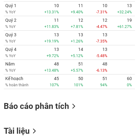
Quý 1
10
11
10
13
% YoY
+13.31%
+9.40%
-7.31%
+32.24%
Quý 2
11
12
12
19
% YoY
+11.83%
+7.81%
-4.47%
+61.27%
Quý 3
13
13
13
% YoY
+19.19%
+1.26%
-7.35%
Quý 4
13
14
13
% YoY
+9.72%
+5.12%
-5.48%
Năm
48
51
48
% YoY
+13.48%
+5.57%
-6.13%
Kế hoạch
45
50
51
60
% hoàn thành
107%
101%
94%
0%
Báo cáo phân tích
Tài liệu