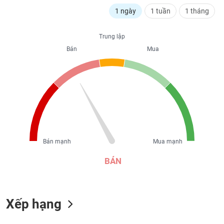
liệu
1 ngày
1 tuần
1 tháng
Tâm
Trung lập
lý
TIÊU
thị
Bán
Mua
DÙNG
trường
KHÔNG
THIẾT
YẾU
TIÊU
Bán mạnh
Mua mạnh
DÙNG
THIẾT
BÁN
YẾU
Xếp hạng
CHĂM