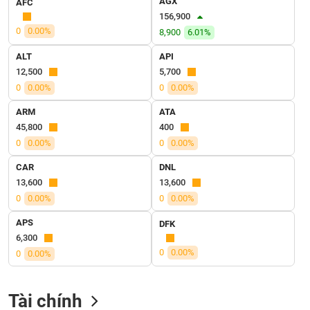
AGX
AFC
VỤ
156,900
TRUYỀN
0
0.00%
8,900
6.01%
THÔNG
ALT
API
12,500
5,700
0
0.00%
0
0.00%
TIỆN
ARM
ATA
ÍCH
45,800
400
0
0.00%
0
0.00%
CAR
DNL
13,600
13,600
BẤT
0
0.00%
0
0.00%
ĐỘNG
SẢN
APS
DFK
6,300
Mã
0
0.00%
0
0.00%
chứng
khoán
(-)
Tài chính