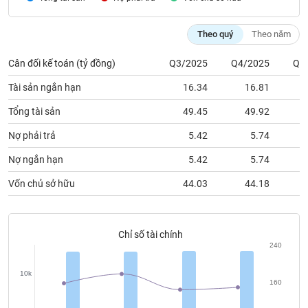
chính
Theo quý
Theo năm
Cân đối kế toán (tỷ đồng)
Q3/2025
Q4/2025
Q1
Công
cụ
Tài sản ngắn hạn
16.34
16.81
đầu
tư
Tổng tài sản
49.45
49.92
Nợ phải trả
5.42
5.74
Nợ ngắn hạn
5.42
5.74
Truyền
Vốn chủ sở hữu
44.03
44.18
thông
tài
chính
Chỉ số tài chính
240
10k
Dữ
160
liệu