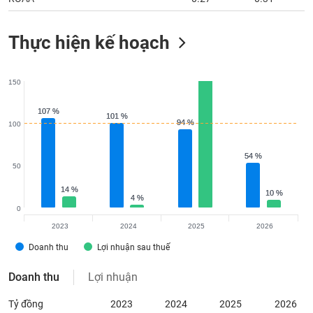
Thực hiện kế hoạch
150
107 %
107 %
101 %
101 %
94 %
94 %
100
54 %
54 %
50
14 %
14 %
10 %
10 %
4 %
4 %
0
2023
2024
2025
2026
Doanh thu
Lợi nhuận sau thuế
Doanh thu
Lợi nhuận
Tỷ đồng
2023
2024
2025
2026