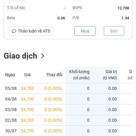
T/S cổ tức
BVPS
-
12,708
Trạng
thái
Beta
P/B
0.06
1.94
NGÀNH
cổ
phiếu
Thảo luận về
ATS
Mua
Bán
Quy
DOANH
mô
NGHIỆP
Giao dịch
thị
trường
Niêm
Khối lượng
Giá trị
Dư
Ngày
Giá
Thay đổi
CỔ
yết
(cổ phiếu)
(tỷ VNĐ)
(cổ 
PHIẾU
Niêm
05/08
24,700
0 (0.00%)
0
0.00
yết
mới
04/08
24,700
0 (0.00%)
0
0.00
PHÁI
Niêm
SINH
03/08
24,700
0 (0.00%)
0
0.00
yết
02/08
24,700
0 (0.00%)
0
0.00
bổ
sung
TRÁI
30/07
24,700
0 (0.00%)
0
0.00