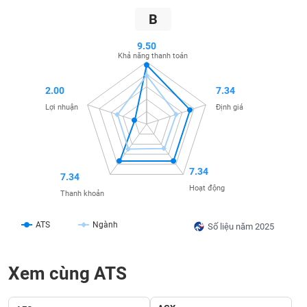
SÓC
B
SỨC
KHỎE
9.50
Khả năng thanh toán
2.00
7.34
TÀI
Lợi nhuận
Định giá
CHÍNH
7.34
7.34
CÔNG
Hoạt động
Thanh khoản
NGHỆ
THÔNG
ATS
Ngành
Số liệu năm 2025
TIN
Xem cùng ATS
DỊCH