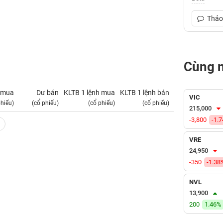
Thảo 
Cùng 
 mua
Dư bán
KLTB 1 lệnh mua
KLTB 1 lệnh bán
NN mua
VIC
phiếu)
(cổ phiếu)
(cổ phiếu)
(cổ phiếu)
(tỷ VNĐ)
215,000
-3,800
-1.
VRE
24,950
-350
-1.38
NVL
13,900
200
1.46%