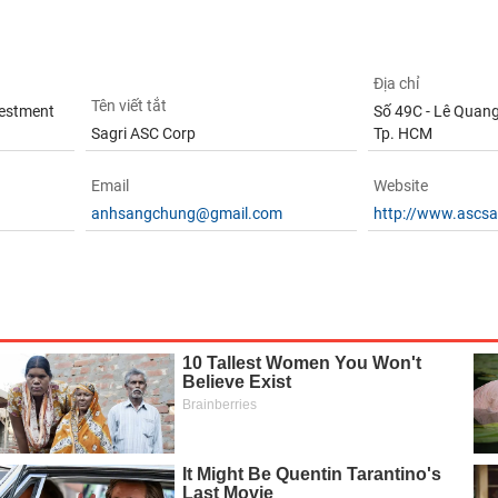
Địa chỉ
Tên viết tắt
vestment
Số 49C - Lê Quang K
Sagri ASC Corp
Tp. HCM
Email
Website
anhsangchung@gmail.com
http://www.ascs