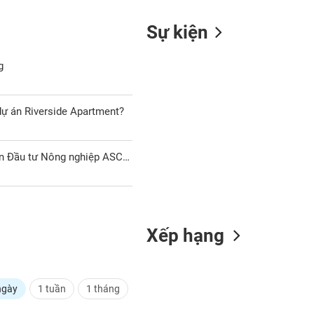
Sự kiện
g
dự án Riverside Apartment?
HOSE: Thông báo đăng ký làm đại lý đấu giá của Công ty Cổ phần Đầu tư Nông nghiệp ASC Sài Gòn
Xếp hạng
ngày
1 tuần
1 tháng