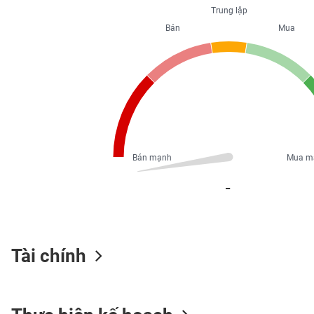
PHIẾU
Trung lập
Bán
Mua
CÔNG
CỤ
ĐẦU
TƯ
Bán mạnh
Mua m
XUẤT
DỮ
_
LIỆU
TIN
Tài chính
MỚI
Ngành
(-)