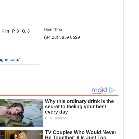
Điện thoại
im - P. 8 - Q. 8 -
(84.28) 3859 8529
aigon.com/