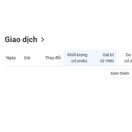
GIỚI
ĐÔNG
DƯƠNG
Giao dịch
TÀI
CHÍNH
Khối lượng
Giá trị
Dư
Ngày
Giá
Thay đổi
CÁ
(cổ phiếu)
(tỷ VNĐ)
(cổ 
NHÂN
Xem thêm
PHÂN
TÍCH
VIETSTOCKFINANCE
VĨ
MÔ