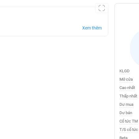
Xem thêm
KLGD
Mở cửa
Cao nhất
Thấp nhất
Dư mua
Dư bán
Cổ tức TM
T/S cổ tức
Beta