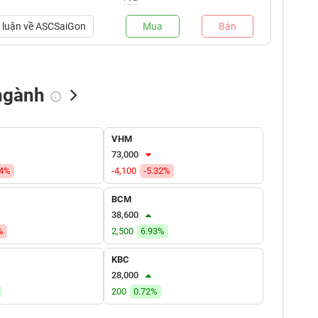
luận về
ASCSaiGon
Mua
Bán
ngành
NN bán
Tự doanh mua
Tự doanh bán
VHM
(tỷ VNĐ)
(tỷ VNĐ)
(tỷ VNĐ)
73,000
74%
-4,100
-5.32%
BCM
38,600
%
2,500
6.93%
KBC
28,000
200
0.72%