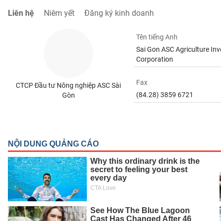
SÓC
Liên hệ
Niêm yết
Đăng ký kinh doanh
SỨC
KHỎE
Tên tiếng Anh
Sai Gon ASC Agriculture In
Corporation
TÀI
Fax
CTCP Đầu tư Nông nghiệp ASC Sài
CHÍNH
(84.28) 3859 6721
Gòn
CÔNG
NGHỆ
THÔNG
TIN
DỊCH