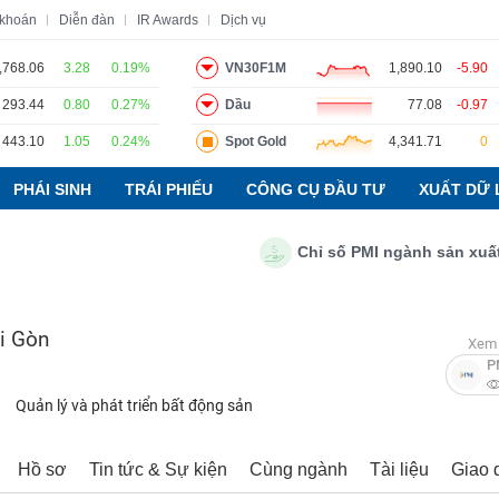
 khoán
Diễn đàn
IR Awards
Dịch vụ
,768.06
3.28
0.19%
VN30F1M
1,890.10
-5.90
293.44
0.80
0.27%
Dầu
77.08
-0.97
o
Tin tức
Báo cáo phân tích
Thuật ngữ
Dịch vụ
443.10
1.05
0.24%
Spot Gold
4,341.71
0
PHÁI SINH
TRÁI PHIẾU
CÔNG CỤ ĐẦU TƯ
XUẤT DỮ 
Chỉ số PMI ngành sản xuất Việ
i Gòn
Xem 
P
Quản lý và phát triển bất động sản
Hồ sơ
Tin tức & Sự kiện
Cùng ngành
Tài liệu
Giao 