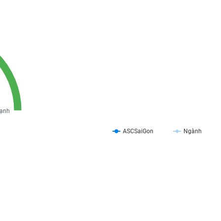
ạnh
ASCSaiGon
Ngành