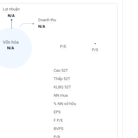
Lợi nhuận
N/A
Doanh thu
N/A
Vốn hóa
-
P/E
N/A
P/S
Cao 52T
Thấp 52T
KLBQ 52T
NN mua
% NN sở hữu
EPS
F P/E
BVPS
P/B