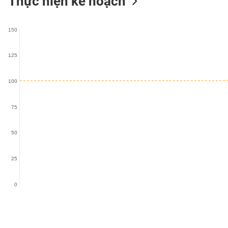
Thực hiện kế hoạch
VS-
SECTOR
150
125
NĂNG
100
LƯỢNG
75
50
NGUYÊN
VẬT
25
LIỆU
0
CÔNG
NGHIỆP