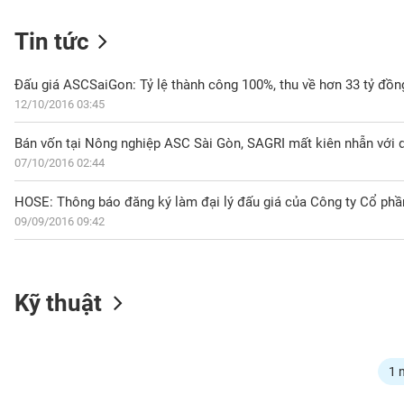
Tin tức
NGÀNH
Đấu giá ASCSaiGon: Tỷ lệ thành công 100%, thu về hơn 33 tỷ đồn
12/10/2016 03:45
Bán vốn tại Nông nghiệp ASC Sài Gòn, SAGRI mất kiên nhẫn với 
DOANH
07/10/2016 02:44
NGHIỆP
09/09/2016 09:42
CỔ
PHIẾU
Kỹ thuật
PHÁI
SINH
1 
TRÁI