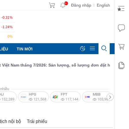
9+
Đăng nhập
English
|
-0.31%
-1.24%
0%
LIỆU
TIN MỚI
t Nam tháng 7/2026: Sản lượng, số lượng đơn đặt hàng mới và xuấ
nhiều
NJ
HPG
FPT
MBB
V
152,289
121,568
117,144
103,987
dịch nội bộ
Trái phiếu