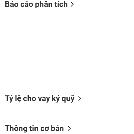
Báo cáo phân tích
TIÊU
DÙNG
KHÔNG
THIẾT
YẾU
TIÊU
DÙNG
THIẾT
Tỷ lệ cho vay ký quỹ
YẾU
Thông tin cơ bản
CHĂM