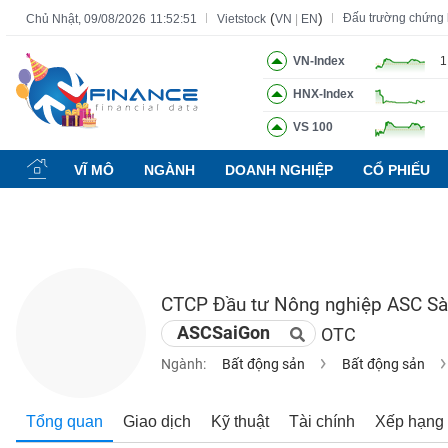
(
)
Đấu trường chứng
Chủ Nhật, 09/08/2026
11:52:52
Vietstock
VN
|
EN
VN-Index
1
HNX-Index
Tất cả
Tính năng
Ngành
Mã chứng khoán
Lãnh đạ
VS 100
Tính
năng
VĨ MÔ
NGÀNH
DOANH NGHIỆP
CỔ PHIẾU
(-)
VIETSTOCK
CTCP Đầu tư Nông nghiệp ASC Sà
CHỨNG
ASCSaiGon
OTC
KHOÁN
Ngành:
Bất động sản
Bất động sản
DOANH
Tổng quan
Giao dịch
Kỹ thuật
Tài chính
Xếp hạng
NGHIỆP