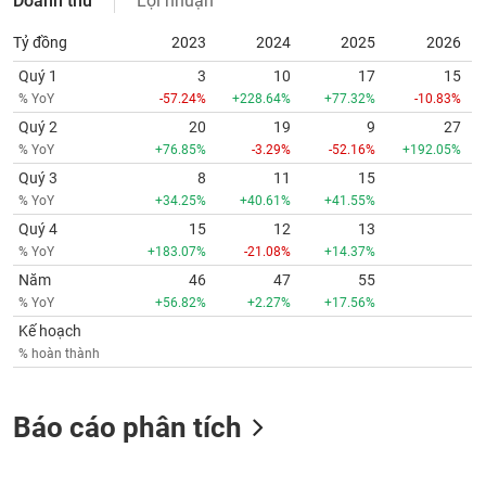
Doanh thu
Lợi nhuận
tài
chính
Tỷ đồng
2023
2024
2025
2026
Quý 1
3
10
17
15
% YoY
-57.24%
+228.64%
+77.32%
-10.83%
Quý 2
20
19
9
27
% YoY
+76.85%
-3.29%
-52.16%
+192.05%
Quý 3
8
11
15
% YoY
+34.25%
+40.61%
+41.55%
Quý 4
15
12
13
% YoY
+183.07%
-21.08%
+14.37%
Năm
46
47
55
% YoY
+56.82%
+2.27%
+17.56%
Kế hoạch
% hoàn thành
Báo cáo phân tích