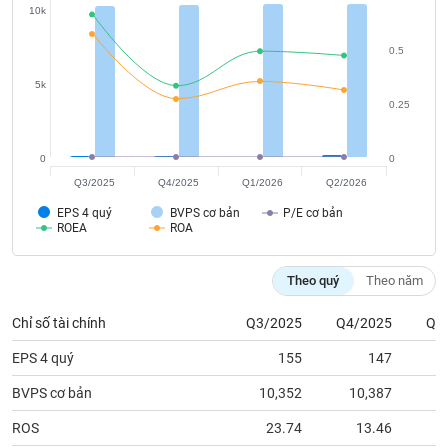
phân
10k
tích
(-)
0.5
5k
Thuật
0.25
ngữ
(-)
0
0
Q3/2025
Q4/2025
Q1/2026
Q2/2026
Dịch
vụ
EPS 4 quý
BVPS cơ bản
P/E cơ bản
(-)
ROEA
ROA
Theo quý
Theo năm
Đào
tạo
Chỉ số tài chính
Q3/2025
Q4/2025
Q1
EPS 4 quý
155
147
BVPS cơ bản
10,352
10,387
1
Sách
ROS
23.74
13.46
tài