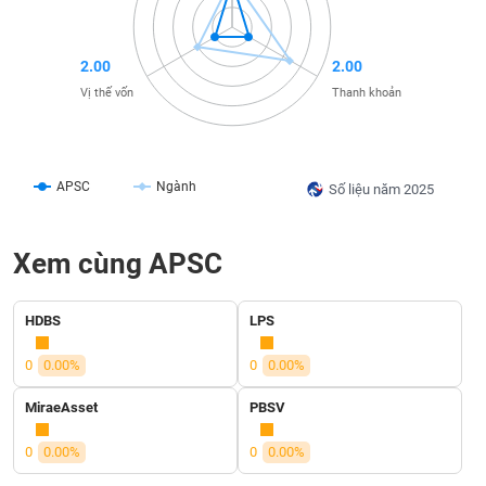
liệu
Tâm
2.00
2.00
lý
TIÊU
Vị thế vốn
Thanh khoản
thị
DÙNG
trường
KHÔNG
THIẾT
YẾU
APSC
Ngành
Số liệu năm 2025
Xem cùng APSC
TIÊU
DÙNG
HDBS
LPS
THIẾT
YẾU
0
0.00%
0
0.00%
MiraeAsset
PBSV
0
0.00%
0
0.00%
CHĂM