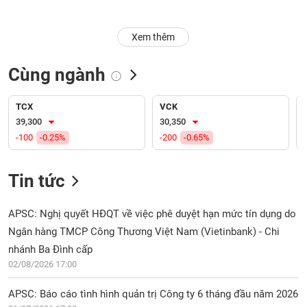
Trạng
Xem thêm
thái
NGÀNH
cổ
phiếu
Cùng ngành
Quy
DOANH
mô
TCX
VCK
NGHIỆP
thị
39,300
30,350
trường
-100
-0.25%
-200
-0.65%
Niêm
CỔ
yết
Tin tức
PHIẾU
Niêm
yết
APSC: Nghị quyết HĐQT về việc phê duyệt hạn mức tín dụng do
mới
Ngân hàng TMCP Công Thương Việt Nam (Vietinbank) - Chi
PHÁI
Niêm
SINH
nhánh Ba Đình cấp
yết
02/08/2026 17:00
bổ
sung
APSC: Báo cáo tình hình quản trị Công ty 6 tháng đầu năm 2026
TRÁI