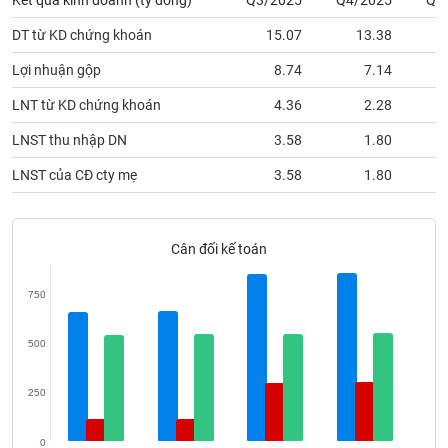
Kết quả kinh doanh (tỷ đồng)
Q3/2025
Q4/2025
Q1
VỤ
TRUYỀN
DT từ KD chứng khoán
15.07
13.38
THÔNG
Lợi nhuận gộp
8.74
7.14
LNT từ KD chứng khoán
4.36
2.28
LNST thu nhập DN
3.58
1.80
TIỆN
ÍCH
LNST của CĐ cty mẹ
3.58
1.80
Cân đối kế toán
BẤT
ĐỘNG
750
SẢN
500
Mã
chứng
250
khoán
(-)
0