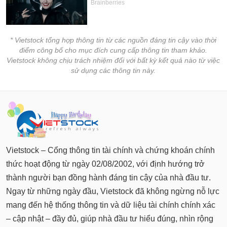
* Vietstock tổng hợp thông tin từ các nguồn đáng tin cậy vào thời
điểm công bố cho mục đích cung cấp thông tin tham khảo.
Vietstock không chịu trách nhiệm đối với bất kỳ kết quả nào từ việc
sử dụng các thông tin này.
Vietstock – Cổng thông tin tài chính và chứng khoán chính
thức hoạt động từ ngày 02/08/2002, với định hướng trở
thành người bạn đồng hành đáng tin cậy của nhà đầu tư.
Ngay từ những ngày đầu, Vietstock đã không ngừng nỗ lực
mang đến hệ thống thông tin và dữ liệu tài chính chính xác
– cập nhật – đầy đủ, giúp nhà đầu tư hiểu đúng, nhìn rộng