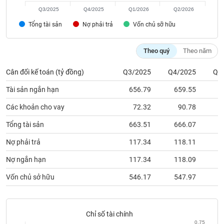
Tất cả
Cổ phiếu
Chỉ số
Chứng chỉ quỹ
Chứng q
Q3/2025
Q4/2025
Q1/2026
Q2/2026
Tổng tài sản
Nợ phải trả
Vốn chủ sỡ hữu
Lãnh
đạo
(-)
Theo quý
Theo năm
Tất cả
Người nội bộ
Người liên quan
Cổ đông lớn
Cân đối kế toán (tỷ đồng)
Q3/2025
Q4/2025
Q1
Tài sản ngắn hạn
656.79
659.55
8
Tin
tức
Các khoản cho vay
72.32
90.78
(-)
Tổng tài sản
663.51
666.07
8
Bài
Nợ phải trả
117.34
118.11
3
viết
của
Nợ ngắn hạn
117.34
118.09
3
tác
giả
Vốn chủ sở hữu
546.17
547.97
5
(-)
Báo
Chỉ số tài chính
cáo
0.75