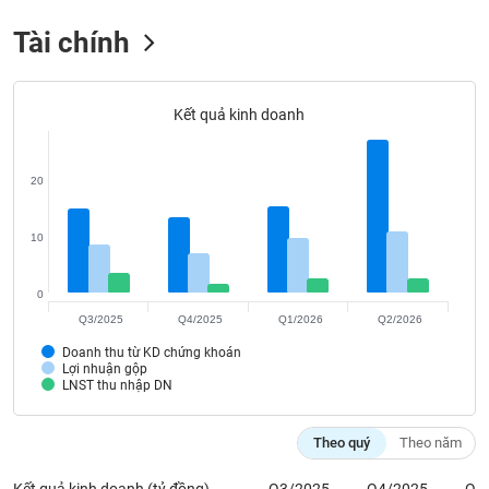
SÓC
SỨC
Tài chính
KHỎE
Kết quả kinh doanh
TÀI
20
CHÍNH
10
CÔNG
0
NGHỆ
Q3/2025
Q4/2025
Q1/2026
Q2/2026
THÔNG
Doanh thu từ KD chứng khoán
TIN
Lợi nhuận gộp
LNST thu nhập DN
Theo quý
Theo năm
DỊCH