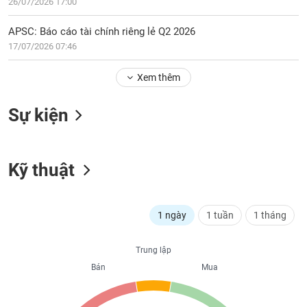
PHIẾU
26/07/2026 17:00
Hủy
niêm
APSC: Báo cáo tài chính riêng lẻ Q2 2026
yết
17/07/2026 07:46
Theo
CÔNG
dõi
CỤ
Xem thêm
đặc
ĐẦU
biệt
TƯ
Sự kiện
Không
được
ký
XUẤT
quỹ
Kỹ thuật
DỮ
LIỆU
Danh
mục
ETF
1 ngày
1 tuần
1 tháng
TIN
Cổ
MỚI
Trung lập
phiếu
chi
Bán
Mua
Ngành
tiết
(-)