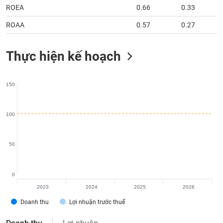
chính
ROEA
0.66
0.33
ROAA
0.57
0.27
Công
Thực hiện kế hoạch
cụ
đầu
tư
150
100
Truyền
thông
50
tài
chính
0
2023
2024
2025
2026
Doanh thu
Lợi nhuận trước thuế
Dữ
liệu