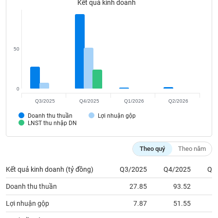
Kết quả kinh doanh
Tất cả
Cổ phiếu
Chỉ số
Chứng chỉ quỹ
Chứng q
Lãnh
đạo
(-)
50
Tất cả
Người nội bộ
Người liên quan
Cổ đông lớn
Tin
0
tức
Q3/2025
Q4/2025
Q1/2026
Q2/2026
(-)
Doanh thu thuần
Lợi nhuận gộp
LNST thu nhập DN
Bài
viết
Theo quý
Theo năm
của
tác
giả
Kết quả kinh doanh (tỷ đồng)
Q3/2025
Q4/2025
Q1
(-)
Doanh thu thuần
27.85
93.52
Lợi nhuận gộp
7.87
51.55
Báo
cáo