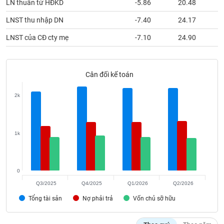
LN thuần từ HĐKD
-5.86
20.48
phân
tích
LNST thu nhập DN
-7.40
24.17
(-)
LNST của CĐ cty mẹ
-7.10
24.90
Thuật
ngữ
(-)
Cân đối kế toán
2k
Dịch
vụ
(-)
1k
Đào
tạo
0
Q3/2025
Q4/2025
Q1/2026
Q2/2026
Tổng tài sản
Nợ phải trả
Vốn chủ sỡ hữu
Sách
tài