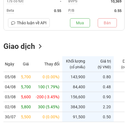
T/S cổ tức
BVPS
-
10,369
Trạng
Beta
P/B
0.55
0.55
thái
NGÀNH
cổ
Thảo luận về
API
Mua
Bán
phiếu
Quy
Giao dịch
DOANH
mô
NGHIỆP
thị
trường
Khối lượng
Giá trị
Dư
Ngày
Giá
Thay đổi
Niêm
(cổ phiếu)
(tỷ VNĐ)
(cổ 
CỔ
yết
PHIẾU
05/08
5,700
0 (0.00%)
143,900
0.80
Niêm
04/08
yết
5,700
100 (1.79%)
84,400
0.48
mới
PHÁI
03/08
5,600
-200 (-3.45%)
156,600
0.90
Niêm
SINH
02/08
5,800
300 (5.45%)
384,300
2.20
yết
bổ
30/07
5,500
0 (0.00%)
91,500
0.50
sung
TRÁI