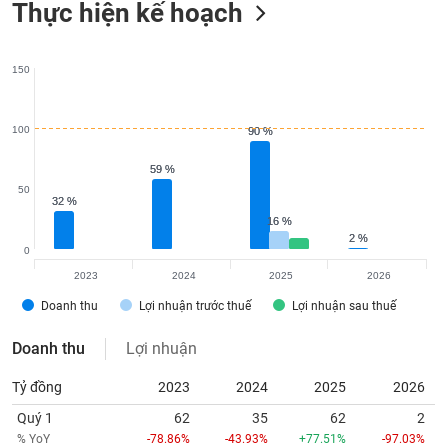
Thực hiện kế hoạch
150
100
90 %
90 %
59 %
59 %
50
32 %
32 %
16 %
16 %
2 %
2 %
0
2023
2024
2025
2026
Doanh thu
Lợi nhuận trước thuế
Lợi nhuận sau thuế
Doanh thu
Lợi nhuận
Tỷ đồng
2023
2024
2025
2026
Quý 1
62
35
62
2
% YoY
-78.86%
-43.93%
+77.51%
-97.03%