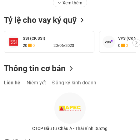
Xem thêm
Tỷ lệ cho vay ký quỹ
SSI (CK SSI)
VPS (CK VP
20
0
20/06/2023
0
0
Thông tin cơ bản
Liên hệ
Niêm yết
Đăng ký kinh doanh
CTCP Đầu tư Châu Á - Thái Bình Dương