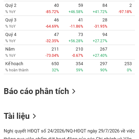
Quý 2
40
59
84
2
% YoY
-85.72%
+46.58%
+41.72%
-97.18%
Quý 3
46
41
28
% YoY
-64.69%
-11.86%
-31.95%
Quý 4
47
73
94
% YoY
-32.35%
+56.28%
+27.27%
Năm
211
210
267
% YoY
-73.04%
-0.67%
+27.40%
Kế hoạch
650
354
297
253
% hoàn thành
32%
59%
90%
0%
Báo cáo phân tích
Tài liệu
Nghị quyết HĐQT số 24/2026/NQ-HĐQT ngày 29/7/2026 về việc