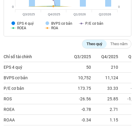
tài
chính
0
0
Q3/2025
Q4/2025
Q1/2026
Q2/2026
EPS 4 quý
BVPS cơ bản
P/E cơ bản
ROEA
ROA
Theo quý
Theo năm
Chỉ số tài chính
Q3/2025
Q4/2025
Q1
EPS 4 quý
50
210
BVPS cơ bản
10,752
11,124
1
P/E cơ bản
173.75
33.33
-7
ROS
-26.56
25.85
-1,
ROEA
-0.78
2.71
ROAA
-0.34
1.15