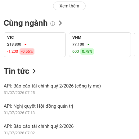
PHIẾU
Hủy
Xem thêm
niêm
yết
Cùng ngành
Theo
CÔNG
dõi
CỤ
đặc
VIC
VHM
ĐẦU
biệt
218,800
77,100
TƯ
-1,200
-0.55%
600
0.78%
Không
được
ký
Tin tức
XUẤT
quỹ
DỮ
LIỆU
Danh
API: Báo cáo tài chính quý 2/2026 (công ty mẹ)
mục
31/07/2026 07:25
ETF
TIN
API: Nghị quyết Hội đồng quản trị
Cổ
MỚI
31/07/2026 07:13
phiếu
chi
Ngành
API: Báo cáo tài chính quý 2/2026
tiết
(-)
31/07/2026 07:02