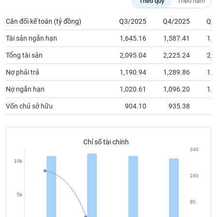
Theo quý
Theo năm
chính
Cân đối kế toán (tỷ đồng)
Q3/2025
Q4/2025
Q1
Tài sản ngắn hạn
1,645.16
1,587.41
1,6
Công
Tổng tài sản
2,095.04
2,225.24
2,1
cụ
đầu
Nợ phải trả
1,190.94
1,289.86
1,2
tư
Nợ ngắn hạn
1,020.61
1,096.20
1,1
Vốn chủ sở hữu
904.10
935.38
9
Truyền
thông
Chỉ số tài chính
tài
240
chính
10k
160
5k
Dữ
80
liệu