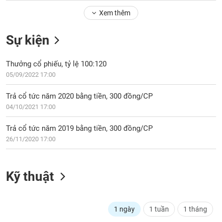
Tổng
VS-
quan
Xem thêm
SECTOR
Giao
Sự kiện
dịch
Tài
Thưởng cổ phiếu, tỷ lệ 100:120
chính
NĂNG
05/09/2022 17:00
Phân
LƯỢNG
tích
Trả cổ tức năm 2020 bằng tiền, 300 đồng/CP
kỹ
04/10/2021 17:00
thuật
Hồ
Trả cổ tức năm 2019 bằng tiền, 300 đồng/CP
NGUYÊN
sơ
26/11/2020 17:00
VẬT
doanh
LIỆU
nghiệp
Kỹ thuật
Tin
tức
sự
CÔNG
kiện
1 ngày
1 tuần
1 tháng
NGHIỆP
Tài