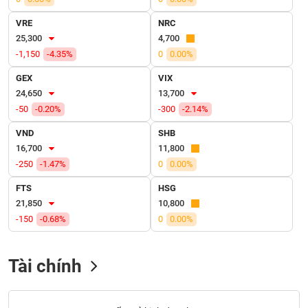
VỤ
TRUYỀN
VRE
NRC
THÔNG
25,300
4,700
-1,150
-4.35%
0
0.00%
GEX
VIX
24,650
13,700
TIỆN
-50
-0.20%
-300
-2.14%
ÍCH
VND
SHB
16,700
11,800
-250
-1.47%
0
0.00%
BẤT
FTS
HSG
ĐỘNG
21,850
10,800
SẢN
-150
-0.68%
0
0.00%
Mã
chứng
Tài chính
khoán
(-)