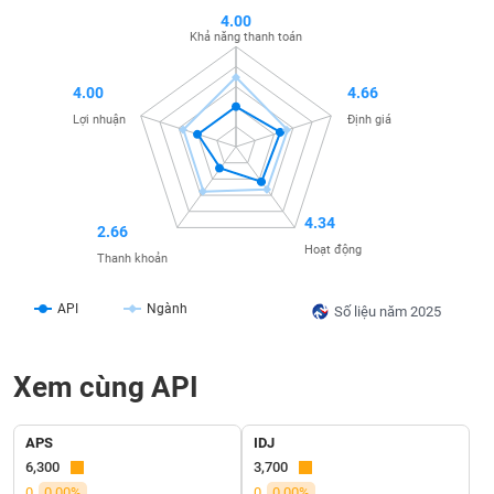
SÓC
4.00
SỨC
Khả năng thanh toán
KHỎE
4.00
4.66
Lợi nhuận
Định giá
TÀI
CHÍNH
4.34
2.66
Hoạt động
Thanh khoản
CÔNG
API
Ngành
Số liệu năm 2025
NGHỆ
THÔNG
TIN
Xem cùng API
APS
IDJ
6,300
3,700
DỊCH
0
0.00%
0
0.00%