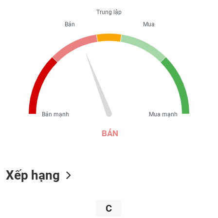
liệu
Trung lập
Bán
Mua
Tâm
lý
TIÊU
thị
DÙNG
trường
KHÔNG
THIẾT
YẾU
Bán mạnh
Mua mạnh
TIÊU
BÁN
DÙNG
THIẾT
YẾU
Xếp hạng
C
CHĂM