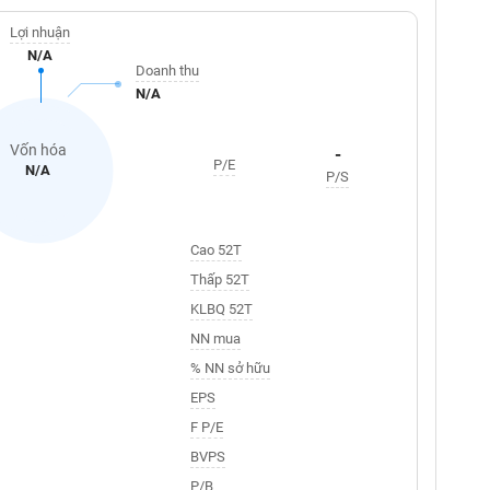
Lợi nhuận
N/A
Doanh thu
N/A
Vốn hóa
-
P/E
N/A
P/S
Cao 52T
Thấp 52T
KLBQ 52T
NN mua
% NN sở hữu
EPS
F P/E
BVPS
P/B