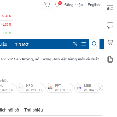
9+
Đăng nhập
English
|
-0.31%
-1.36%
1.26%
LIỆU
TIN MỚI
26: Sản lượng, số lượng đơn đặt hàng mới và xuất khẩu đều tăng 
nhiều
NJ
HPG
FPT
MBB
V
162,998
123,811
118,391
104,672
dịch nội bộ
Trái phiếu