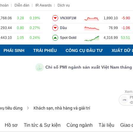
khoán
Diễn đàn
IR Awards
Dịch vụ
,768.06
3.28
0.19%
VN30F1M
1,890.10
-5.90
293.44
0.80
0.27%
Dầu
76.99
-1.06
o
Tin tức
Báo cáo phân tích
Thuật ngữ
Dịch vụ
443.10
1.05
0.24%
Spot Gold
4,316.99
53.51
PHÁI SINH
TRÁI PHIẾU
CÔNG CỤ ĐẦU TƯ
XUẤT DỮ 
Chỉ số PMI ngành sản xuất Việt Nam tháng 7/20
Xem 
P
 vụ tiêu dùng
Khách sạn, nhà hàng và giải trí
Hồ sơ
Tin tức & Sự kiện
Cùng ngành
Tài liệu
Giao 