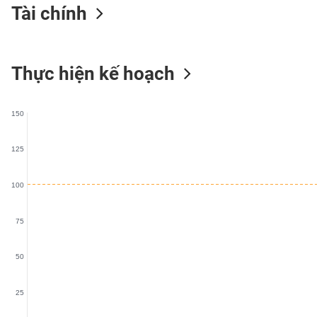
Tài chính
VS-
SECTOR
Thực hiện kế hoạch
NĂNG
150
LƯỢNG
125
100
NGUYÊN
VẬT
75
LIỆU
50
25
CÔNG
NGHIỆP