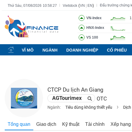
(
)
Đấu trường chứng 
Thứ Sáu, 07/08/2026
10:58:28
Vietstock
VN
|
EN
VN-Index
1
HNX-Index
Tất cả
Tính năng
Ngành
Mã chứng khoán
Lãnh đạ
VS 100
Tính
năng
VĨ MÔ
NGÀNH
DOANH NGHIỆP
CỔ PHIẾU
(-)
VIETSTOCK
CTCP Du lịch An Giang
CHỨNG
AGTourimex
OTC
KHOÁN
Ngành:
Tiêu dùng không thiết yếu
Dịch
DOANH
Tổng quan
Giao dịch
Kỹ thuật
Tài chính
Xếp hạng
NGHIỆP