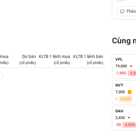
Thảo 
Cùng 
 mua
Dư bán
KLTB 1 lệnh mua
KLTB 1 lệnh bán
NN mua
VPL
phiếu)
(cổ phiếu)
(cổ phiếu)
(cổ phiếu)
(tỷ VNĐ)
79,000
-1,900
-2.
NVT
7,000
0
0.00%
DAH
2,430
-50
-2.02%