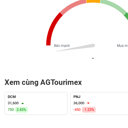
PHIẾU
CÔNG
CỤ
ĐẦU
TƯ
Bán mạnh
Mua m
_
XUẤT
DỮ
LIỆU
Xem cùng AGTourimex
DCM
PNJ
TIN
MỚI
31,600
36,000
750
2.43%
-450
-1.23%
Ngành
(-)