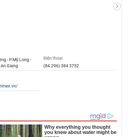
Điện thoại
ng - P.Mỹ Long -
.An Giang
(84.296) 384 3752
rimex.vn/