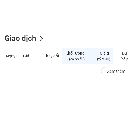
GIỚI
ĐÔNG
DƯƠNG
Giao dịch
TÀI
CHÍNH
Khối lượng
Giá trị
Dư
Ngày
Giá
Thay đổi
CÁ
(cổ phiếu)
(tỷ VNĐ)
(cổ 
NHÂN
Xem thêm
PHÂN
TÍCH
VIETSTOCKFINANCE
VĨ
MÔ