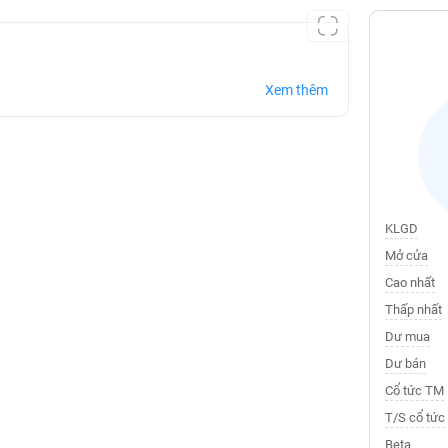
Xem thêm
KLGD
Mở cửa
Cao nhất
Thấp nhất
Dư mua
Dư bán
Cổ tức TM
T/S cổ tức
Beta