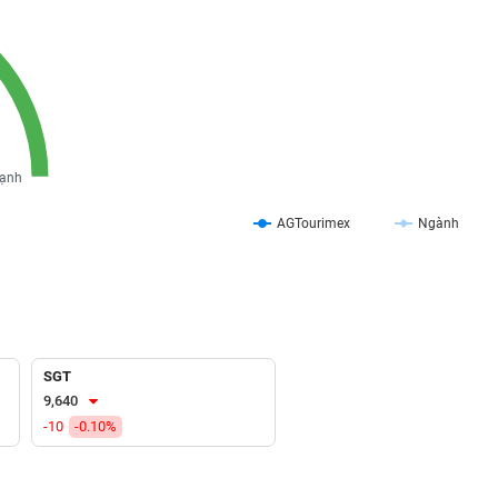
ạnh
AGTourimex
Ngành
SGT
9,640
-10
-0.10%