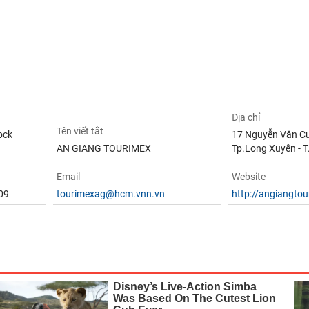
Địa chỉ
Tên viết tắt
ock
17 Nguyễn Văn Cư
AN GIANG TOURIMEX
Tp.Long Xuyên - T
Email
Website
09
tourimexag@hcm.vnn.vn
http://angiangtou