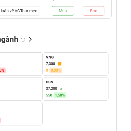
luận về
AGTourimex
Mua
Bán
ngành
NN bán
Tự doanh mua
Tự doanh bán
VNG
(tỷ VNĐ)
(tỷ VNĐ)
(tỷ VNĐ)
7,300
35%
0
0.00%
DSN
37,200
550
1.50%