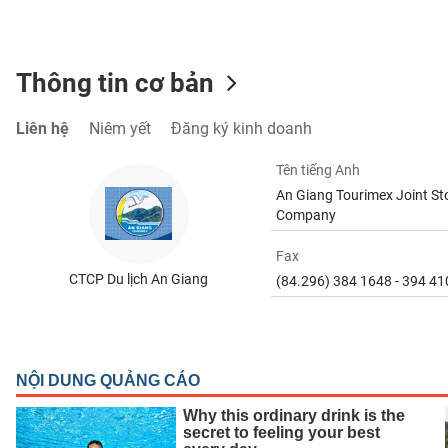
SÓC
SỨC
KHỎE
Thông tin cơ bản
Liên hệ
Niêm yết
Đăng ký kinh doanh
TÀI
Tên tiếng Anh
CHÍNH
An Giang Tourimex Joint St
Company
Fax
CTCP Du lịch An Giang
CÔNG
(84.296) 384 1648 - 394 41
NGHỆ
THÔNG
TIN
DỊCH