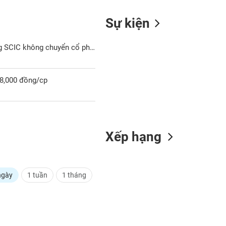
Sự kiện
Đấu giá Du lịch An Giang: Nhà đầu tư đặt mua giá cao nhất nhưng SCIC không chuyển cổ phần
58,000 đồng/cp
Xếp hạng
ngày
1 tuần
1 tháng