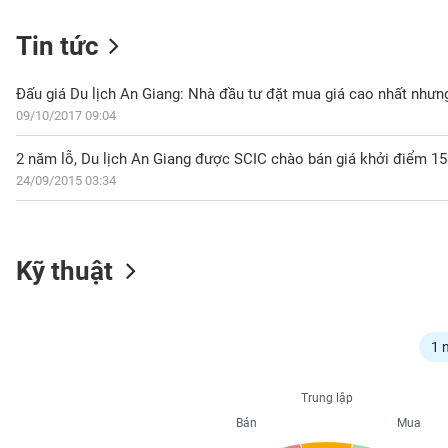
Tin tức
NGÀNH
09/10/2017 09:04
2 năm lỗ, Du lịch An Giang được SCIC chào bán giá khởi điểm 1
DOANH
24/09/2015 03:34
NGHIỆP
CỔ
Kỹ thuật
PHIẾU
PHÁI
1 
SINH
Trung lập
Bán
Mua
TRÁI