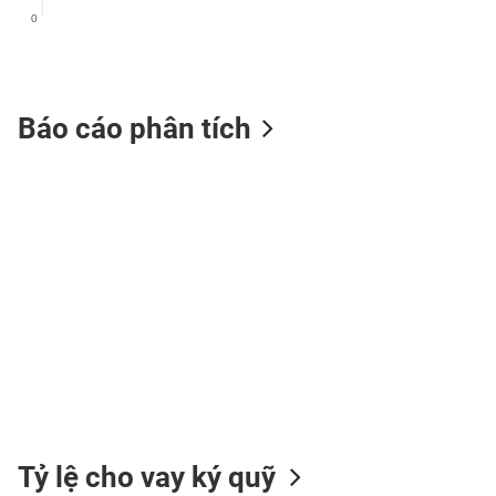
0
TIÊU
Báo cáo phân tích
DÙNG
KHÔNG
THIẾT
YẾU
TIÊU
DÙNG
THIẾT
YẾU
Tỷ lệ cho vay ký quỹ
CHĂM