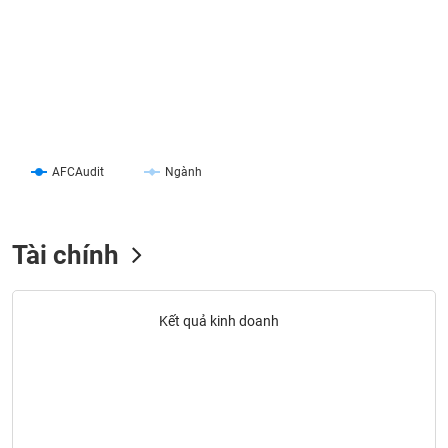
liệu
Tâm
lý
TIÊU
thị
DÙNG
trường
KHÔNG
THIẾT
YẾU
AFCAudit
Ngành
Tài chính
TIÊU
DÙNG
THIẾT
Kết quả kinh doanh
YẾU
CHĂM