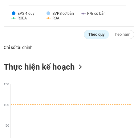
Tất cả
Cổ phiếu
Chỉ số
Chứng chỉ quỹ
Chứng q
EPS 4 quý
BVPS cơ bản
P/E cơ bản
Lãnh
ROEA
ROA
đạo
(-)
Theo quý
Theo năm
Tất cả
Người nội bộ
Người liên quan
Cổ đông lớn
Chỉ số tài chính
Tin
tức
Thực hiện kế hoạch
(-)
150
Bài
viết
của
tác
100
giả
(-)
50
Báo
cáo