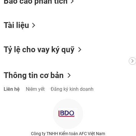
Báo cáo phân tích
chính
Tài liệu
Công
cụ
đầu
Tỷ lệ cho vay ký quỹ
tư
Thông tin cơ bản
Truyền
thông
Liên hệ
Niêm yết
Đăng ký kinh doanh
tài
chính
Dữ
liệu
Công ty TNHH Kiểm toán AFC Việt Nam