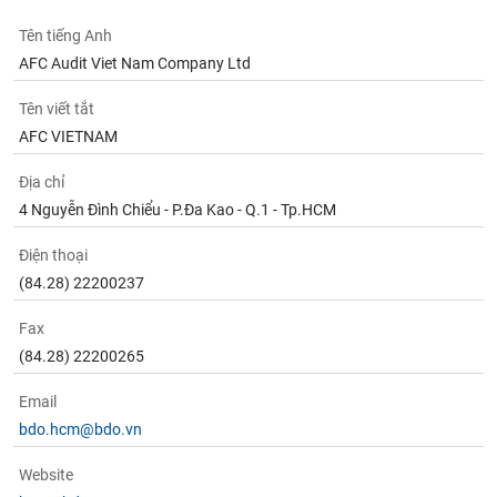
tài
chính
Tên tiếng Anh
AFC Audit Viet Nam Company Ltd
Tên viết tắt
AFC VIETNAM
Địa chỉ
4 Nguyễn Đình Chiểu - P.Đa Kao - Q.1 - Tp.HCM
Điện thoại
(84.28) 22200237
Fax
(84.28) 22200265
Email
bdo.hcm@bdo.vn
Website