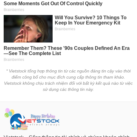
* Vietstock tổng hợp thông tin từ các nguồn đáng tin cậy vào thời
điểm công bố cho mục đích cung cấp thông tin tham khảo.
Vietstock không chịu trách nhiệm đối với bất kỳ kết quả nào từ việc
sử dụng các thông tin này.