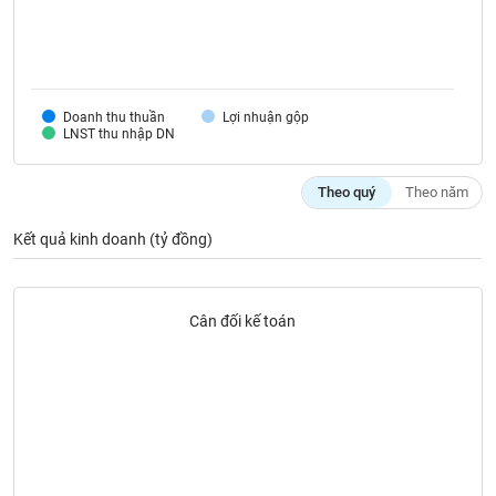
SÓC
SỨC
KHỎE
Doanh thu thuần
Lợi nhuận gộp
LNST thu nhập DN
TÀI
CHÍNH
Theo quý
Theo năm
Kết quả kinh doanh (tỷ đồng)
CÔNG
Cân đối kế toán
NGHỆ
THÔNG
TIN
DỊCH