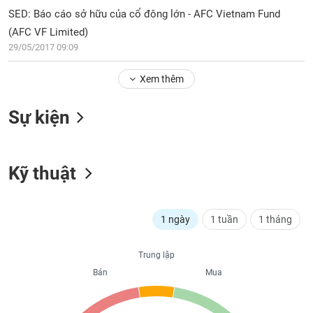
PHIẾU
Hủy
SED: Báo cáo sở hữu của cổ đông lớn - AFC Vietnam Fund
niêm
(AFC VF Limited)
yết
29/05/2017 09:09
Theo
CÔNG
dõi
CỤ
Xem thêm
đặc
ĐẦU
biệt
TƯ
Sự kiện
Không
được
ký
XUẤT
quỹ
Kỹ thuật
DỮ
LIỆU
Danh
mục
ETF
1 ngày
1 tuần
1 tháng
TIN
Cổ
MỚI
Trung lập
phiếu
chi
Bán
Mua
Ngành
tiết
(-)