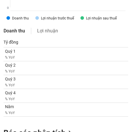
phân
tích
0
(-)
Doanh thu
Lợi nhuận trước thuế
Lợi nhuận sau thuế
Thuật
Doanh thu
Lợi nhuận
ngữ
(-)
Tỷ đồng
Quý 1
% YoY
Dịch
vụ
Quý 2
(-)
% YoY
Quý 3
% YoY
Đào
tạo
Quý 4
% YoY
Năm
% YoY
Sách
tài