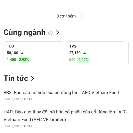
Trạng
Xem thêm
thái
NGÀNH
cổ
phiếu
Cùng ngành
Quy
DOANH
mô
TLG
TV2
NGHIỆP
thị
50,100
27,150
trường
1,450
2.98%
650
2.45%
Niêm
CỔ
yết
Tin tức
PHIẾU
Niêm
yết
BBS: Báo cáo sở hữu của cổ đông lớn - AFC Vietnam Fund
mới
06/06/2017 07:06
PHÁI
Niêm
SINH
HAD: Báo cáo thay đổi sở hữu cổ phiếu của cổ đông lớn - AFC
yết
bổ
Vietnam Fund (AFC VF Limited)
sung
06/06/2017 07:06
TRÁI