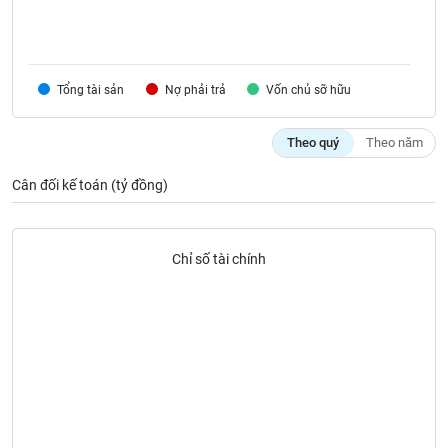
VỤ
TRUYỀN
THÔNG
Tổng tài sản
Nợ phải trả
Vốn chủ sỡ hữu
Theo quý
Theo năm
TIỆN
ÍCH
Cân đối kế toán (tỷ đồng)
Chỉ số tài chính
BẤT
ĐỘNG
SẢN
Mã
chứng
khoán
(-)